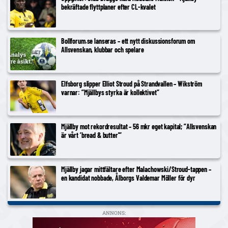
bekräftade flyttplaner efter CL-kvalet
Bollforum.se lanseras – ett nytt diskussionsforum om
Allsvenskan, klubbar och spelare
Elfsborg slipper Elliot Stroud på Strandvallen – Wikström
varnar: ”Mjällbys styrka är kollektivet”
Mjällby mot rekordresultat – 56 mkr eget kapital; ”Allsvenskan
är vårt ’bread & butter'”
Mjällby jagar mittfältare efter Malachowski/Stroud-tappen –
en kandidat nobbade, Ålborgs Valdemar Möller för dyr
ANNONS: