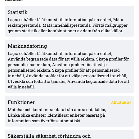
Statistik
Lagra och/eller få åtkomst till information på en enhet, Mäta
MFF:s Anton Höög med tre raka starter – Helstrup:
reklamprestanda, Mäta innehållsprestanda, Förstå målgrupper
framtidsroll som åtta, kontrakt till 2030
genom statistik eller kombinationer av data från olika källor.
Marknadsföring
Pihlström två mål på två matcher – Luganos plan för år två ger
effekt
Lagra och/eller få åtkomst till information på en enhet,
Använda begränsade data för att välja reklam, Skapa profiler för
personaliserad reklam, Använda profiler för att välja
personaliserad reklam, Skapa profiler för att personaliserad
Uppgifter: Erzurumspor lägger lånebud på Ibrahim Diabaté –
innehåll, Använda profiler för att välja personaliserad innehåll,
GAIS-anfallaren under kontrakt till 2028
Utveckla och förbättra tjänster, Använda begränsade data för att
välja innehåll.
Funktioner
Alltid aktiv
ÖVERSIKT
Matchar och kombinerar data från andra datakällor,
Länka olika enheter, Identifierar enheter baserat på
Nyheter & Reportage
Spelarbetyg
information som överförs automatiskt.
Analyser
RSS
Säkerställa säkerhet, förhindra och
KONTAKT