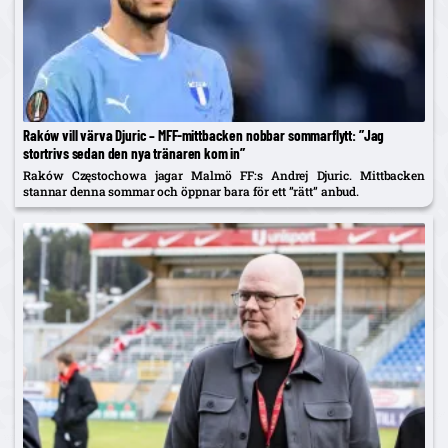
Raków vill värva Djuric – MFF-mittbacken nobbar sommarflytt: ”Jag
stortrivs sedan den nya tränaren kom in”
Raków Częstochowa jagar Malmö FF:s Andrej Djuric. Mittbacken
stannar denna sommar och öppnar bara för ett ”rätt” anbud.