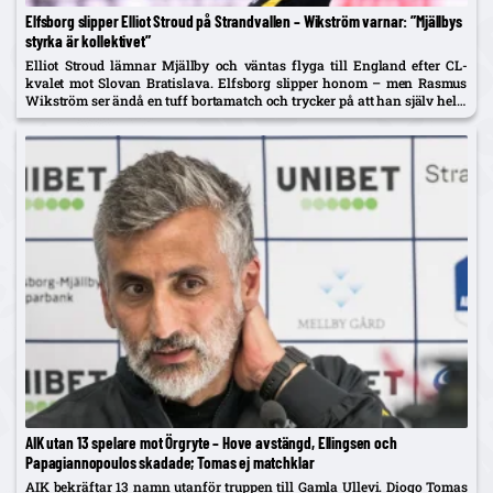
Elfsborg slipper Elliot Stroud på Strandvallen – Wikström varnar: ”Mjällbys
styrka är kollektivet”
Elliot Stroud lämnar Mjällby och väntas flyga till England efter CL-
kvalet mot Slovan Bratislava. Elfsborg slipper honom – men Rasmus
Wikström ser ändå en tuff bortamatch och trycker på att han själv helst
spelar mittback.
AIK utan 13 spelare mot Örgryte – Hove avstängd, Ellingsen och
Papagiannopoulos skadade; Tomas ej matchklar
AIK bekräftar 13 namn utanför truppen till Gamla Ullevi. Diogo Tomas