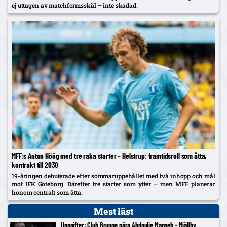
ej uttagen av matchformsskäl – inte skadad.
MFF:s Anton Höög med tre raka starter – Helstrup: framtidsroll som åtta,
kontrakt till 2030
19-åringen debuterade efter sommaruppehållet med två inhopp och mål
mot IFK Göteborg. Därefter tre starter som ytter – men MFF planerar
honom centralt som åtta.
Mest läst
Uppgifter: Club Brugge nära Abdoulie Manneh – Mjällby