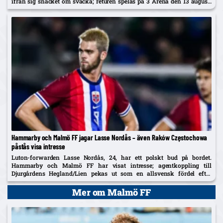
ifrån sig snacket om svacka; returen spelas på 3 Arena den 13 augusti
och vinnaren går mot Žalgiris/Hajduk...
Hammarby och Malmö FF jagar Lasse Nordås – även Raków Częstochowa
påstås visa intresse
Luton-forwarden Lasse Nordås, 24, har ett polskt bud på bordet.
Hammarby och Malmö FF har visat intresse; agentkoppling till
Djurgårdens Hegland/Lien pekas ut som en allsvensk fördel efter
norrmannens succélån i Heerenveen.
Mer om Malmö FF