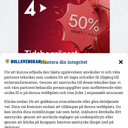
Hantera din integritet
För att kunna erbjuda den bästa upplevelsen använder vi och våra
partners tekniker som cookies för att lagra och/eller få tillgång till
enhetsinformation. Genom att samtycka till dessa tekniker kan vi
och våra partners behandla personuppgifter som surfbeteende eller
Senaste
unika ID:n på denna webbplats och visa (icke-) anpassade annonser.
Elfsborg slipper Elliot Stroud på Strandvallen – Wikström
Klicka nedan för att godkänna ovanstående eller göra detaljerade
varnar: ”Mjällbys styrka är kollektivet”
val. Dina val kommer endast att tillämpas på denna webbplats. Du
kan ändra dina inställningar när som helst, inklusive återkalla ditt
samtycke, genom att använda reglagen på cookiepolicyn eller
genom att klicka på knappen hantera samtycke längst ned på
AIK utan 13 spelare mot Örgryte – Hove avstängd, Ellingsen
skärmen.
och Papagiannopoulos skadade; Tomas ej matchklar