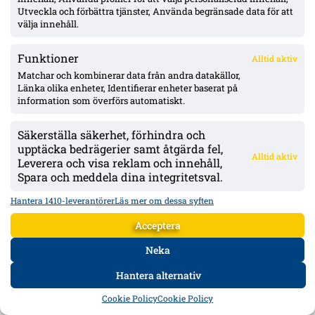
Stockholm.
Utveckla och förbättra tjänster, Använda begränsade data för att
välja innehåll.
Funktioner
Alltid aktiv
Matchar och kombinerar data från andra datakällor,
Länka olika enheter, Identifierar enheter baserat på
information som överförs automatiskt.
Säkerställa säkerhet, förhindra och
upptäcka bedrägerier samt åtgärda fel,
Alltid aktiv
Leverera och visa reklam och innehåll,
Spara och meddela dina integritetsval.
Hantera 1410-leverantörer
Läs mer om dessa syften
Öster tar in Kalipha Jawla från Djurgården säsongen ut – typ av
övergång oklart
Acceptera
Kalipha Jawla, 20, lämnar Djurgården för spel i Öster under hösten och
Neka
väntas presenteras inom kort. Forwarden gjorde 8+1 på 13 matcher
under vårens lån i Nordic United och är tänkt att ersätta Linus
Carlstand, som väntas säljas snart.
Hantera alternativ
HEM
DATA
FORUM
DELA
Cookie Policy
Cookie Policy