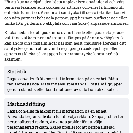
För att kunna erbjuda den bästa upplevelsen använder vi och våra
partners tekniker som cookies för att lagra och/eller få tillgång till
Honkavaara bekräftar spelarrörelser i Djurgården – Jawla
enhetsinformation. Genom att samtycka till dessa tekniker kan vi
lämnar; Manojlovic vill bort; Siltanen väntar rätt bud
och våra partners behandla personuppgifter som surfbeteende eller
Djurgården skiftar i truppen: Kalipha Jawla lämnar och är nära Öster.
unika ID:n på denna webbplats och visa (icke-) anpassade annonser.
Filip Manojlovic vill lämna efter målvaktsvärvningen av Lukas
Jonsson, medan 19-årige Matias Siltanen fortsatt väntar ett bud som
Klicka nedan för att godkänna ovanstående eller göra detaljerade
DIF accepterar.
val. Dina val kommer endast att tillämpas på denna webbplats. Du
kan ändra dina inställningar när som helst, inklusive återkalla ditt
samtycke, genom att använda reglagen på cookiepolicyn eller
genom att klicka på knappen hantera samtycke längst ned på
skärmen.
Statistik
Lagra och/eller få åtkomst till information på en enhet, Mäta
reklamprestanda, Mäta innehållsprestanda, Förstå målgrupper
genom statistik eller kombinationer av data från olika källor.
Marknadsföring
Lagra och/eller få åtkomst till information på en enhet,
Klart: Djurgårdens Ahmed Saeed lånas ut till FC Stockholm resten
Använda begränsade data för att välja reklam, Skapa profiler för
av säsongen – samarbetsavtal möjliggör spel i båda klubbarna
personaliserad reklam, Använda profiler för att välja
18-årige yttern får höstminuter i Ettan Norra via samarbetsavtal. Tre
personaliserad reklam, Skapa profiler för att personaliserad
allsvenska framträdanden i våras; tillgänglig för både DIF och FC
innehåll, Använda profiler för att välja personaliserad innehåll,