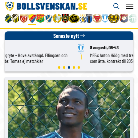
Senaste nytt
8 augusti, 09:43
MFF:s Anton Höög med tre raka starter – Helstrup: framtidsroll
som åtta, kontrakt till 2030