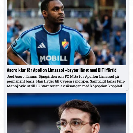
Asoro klar för Apollon Limassol – bryter lånet med DIF i förtid
Joel Asoro lämnar Djurgården och FC Metz för Apollon Limassol på
permanent basis. Han flyger till Cypern i morgon. Samtidigt lånas Filip
Manojlovic ut till IK Start resten av säsongen med köpoption kopplad
till seriespel.