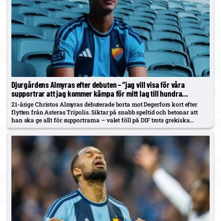
Djurgårdens Almyras efter debuten – ”jag vill visa för våra
supportrar att jag kommer kämpa för mitt lag till hundra
procent”
21-årige Christos Almyras debuterade borta mot Degerfors kort efter
flytten från Asteras Tripolis. Siktar på snabb speltid och betonar att
han ska ge allt för supportrarna – valet föll på DIF trots grekiska
alternativ.