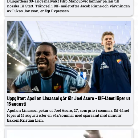
Djurgårdens 30-årige målvakt Filip Manojlovic lämnar på lån till
norska IK Start. Trängsel i DIF-målet efter Jacob Rinne och värvningen
av Lukas Jonsson, enligt Expressen.
Uppgifter: Apollon Limassol går för Joel Asoro – DIF-lånet löper ut
15 augusti
Apollon Limassol pekar ut Joel Asoro, 27, som prio i sommar. Dif-lånet
löper ut 15 augusti efter en vår/sommar med sparsamt med minuter
bakom Kristian Lien.