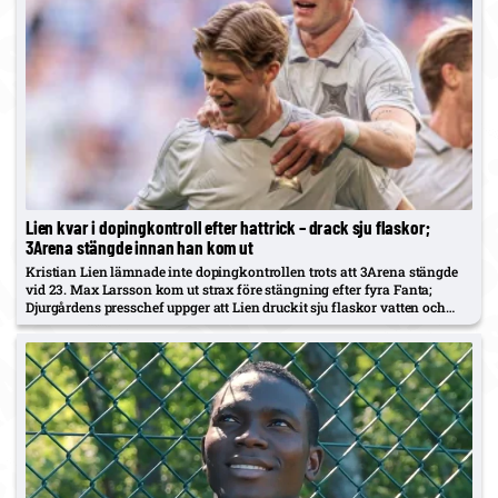
Lien kvar i dopingkontroll efter hattrick – drack sju flaskor;
3Arena stängde innan han kom ut
Kristian Lien lämnade inte dopingkontrollen trots att 3Arena stängde
vid 23. Max Larsson kom ut strax före stängning efter fyra Fanta;
Djurgårdens presschef uppger att Lien druckit sju flaskor vatten och
läsk utan att kunna lämna prov.