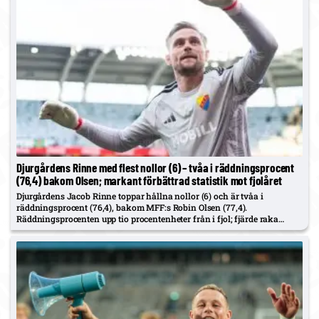
Djurgårdens Rinne med flest nollor (6) – tvåa i räddningsprocent
(76,4) bakom Olsen; markant förbättrad statistik mot fjolåret
Djurgårdens Jacob Rinne toppar hållna nollor (6) och är tvåa i
räddningsprocent (76,4), bakom MFF:s Robin Olsen (77,4).
Räddningsprocenten upp tio procentenheter från i fjol; fjärde raka
nollan i 6–0 mot VSK på 3Arena.