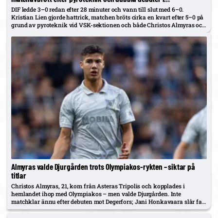
jubileumsmatch
DIF ledde 3–0 redan efter 28 minuter och vann till slut med 6–0.
Kristian Lien gjorde hattrick, matchen bröts cirka en kvart efter 5–0 på
grund av pyroteknik vid VSK-sektionen och både Christos Almyras och
16-årige Alexander Johansson fick göra…
Almyras valde Djurgården trots Olympiakos-rykten – siktar på
titlar
Christos Almyras, 21, kom från Asteras Tripolis och kopplades i
hemlandet ihop med Olympiakos – men valde Djurgården. Inte
matchklar ännu efter debuten mot Degerfors; Jani Honkavaara slår fast
att nyförvärvet Lukas Jonsson är reservmålvakt bakom Jacob Rinne.