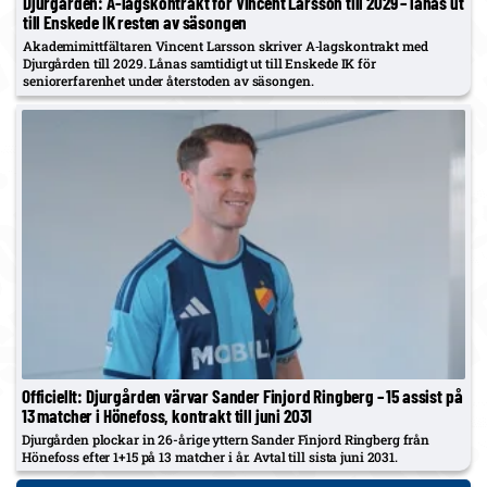
Djurgården: A‑lagskontrakt för Vincent Larsson till 2029 – lånas ut
till Enskede IK resten av säsongen
Akademimittfältaren Vincent Larsson skriver A‑lagskontrakt med
Djurgården till 2029. Lånas samtidigt ut till Enskede IK för
seniorerfarenhet under återstoden av säsongen.
Officiellt: Djurgården värvar Sander Finjord Ringberg – 15 assist på
13 matcher i Hönefoss, kontrakt till juni 2031
Djurgården plockar in 26-årige yttern Sander Finjord Ringberg från
Hönefoss efter 1+15 på 13 matcher i år. Avtal till sista juni 2031.