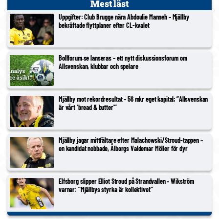
Mest läst
Uppgifter: Club Brugge nära Abdoulie Manneh – Mjällby
bekräftade flyttplaner efter CL-kvalet
Bollforum.se lanseras – ett nytt diskussionsforum om
Allsvenskan, klubbar och spelare
Mjällby mot rekordresultat – 56 mkr eget kapital; ”Allsvenskan
är vårt ’bread & butter'”
Mjällby jagar mittfältare efter Malachowski/Stroud-tappen –
en kandidat nobbade, Ålborgs Valdemar Möller för dyr
Elfsborg slipper Elliot Stroud på Strandvallen – Wikström
varnar: ”Mjällbys styrka är kollektivet”