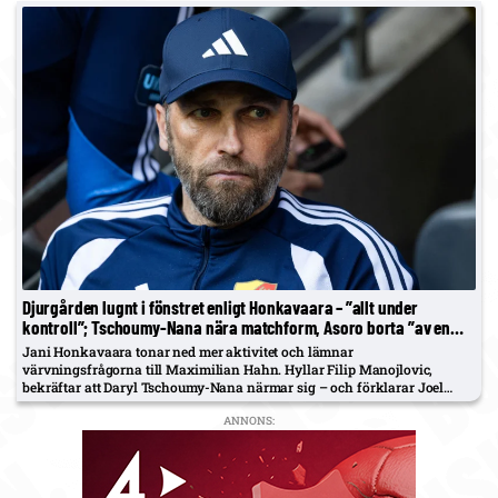
Djurgården lugnt i fönstret enligt Honkavaara – ”allt under
kontroll”; Tschoumy-Nana nära matchform, Asoro borta ”av en
anledning”
Jani Honkavaara tonar ned mer aktivitet och lämnar
värvningsfrågorna till Maximilian Hahn. Hyllar Filip Manojlovic,
bekräftar att Daryl Tschoumy-Nana närmar sig – och förklarar Joel
Asoros frånvaro med att han är borta "av en anledning".
ANNONS: