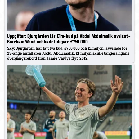
Uppgifter: Djurgården får £1m-bud på Abdul Abdulmalik avvisat –
Boreham Wood nobbade tidigare £750 000
Sky: Djurgården har fått två bud, £750 000 och £1 miljon, avvisade för
23-årige anfallaren Abdul Abdulmalik. £1 miljon skulle tangera ligans
övergångsrekord från Jamie Vardys flytt 2012.