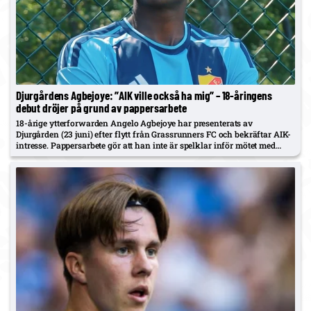
Djurgårdens Agbejoye: ”AIK ville också ha mig” – 18-åringens
debut dröjer på grund av pappersarbete
18-årige ytterforwarden Angelo Agbejoye har presenterats av
Djurgården (23 juni) efter flytt från Grassrunners FC och bekräftar AIK-
intresse. Pappersarbete gör att han inte är spelklar inför mötet med
Västerås; DIF ser honom som en framtidsvärvning.