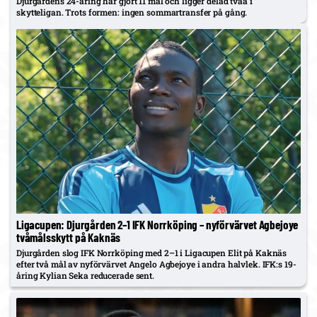
Djurgårdens 24-åring har gjort 11 mål och ligger delad tvåa i
skytteligan. Trots formen: ingen sommartransfer på gång.
Ligacupen: Djurgården 2–1 IFK Norrköping – nyförvärvet Agbejoye
tvåmålsskytt på Kaknäs
Djurgården slog IFK Norrköping med 2–1 i Ligacupen Elit på Kaknäs
efter två mål av nyförvärvet Angelo Agbejoye i andra halvlek. IFK:s 19-
åring Kylian Seka reducerade sent.