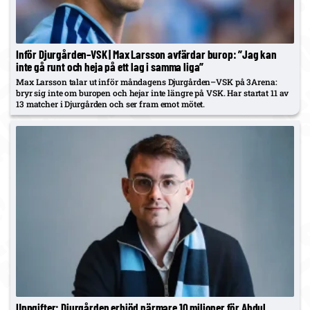
Inför Djurgården–VSK | Max Larsson avfärdar burop: ”Jag kan
inte gå runt och heja på ett lag i samma liga”
Max Larsson talar ut inför måndagens Djurgården–VSK på 3Arena:
bryr sig inte om buropen och hejar inte längre på VSK. Har startat 11 av
13 matcher i Djurgården och ser fram emot mötet.
Uppgifter: Djurgården erbjöd närmare 10 miljoner för Abdul