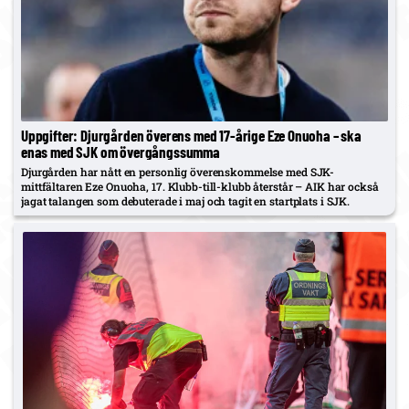
Uppgifter: Djurgården överens med 17-årige Eze Onuoha – ska
enas med SJK om övergångssumma
Djurgården har nått en personlig överenskommelse med SJK-
mittfältaren Eze Onuoha, 17. Klubb-till-klubb återstår – AIK har också
jagat talangen som debuterade i maj och tagit en startplats i SJK.