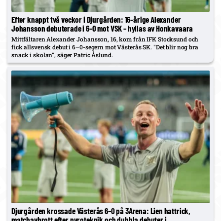
Efter knappt två veckor i Djurgården: 16-årige Alexander
Johansson debuterade i 6–0 mot VSK – hyllas av Honkavaara
Mittfältaren Alexander Johansson, 16, kom från IFK Stocksund och
fick allsvensk debut i 6–0-segern mot Västerås SK. "Det blir nog bra
snack i skolan", säger Patric Åslund.
Djurgården krossade Västerås 6–0 på 3Arena: Lien hattrick,
matchavbrott efter pyroteknik och dubbla debuter i