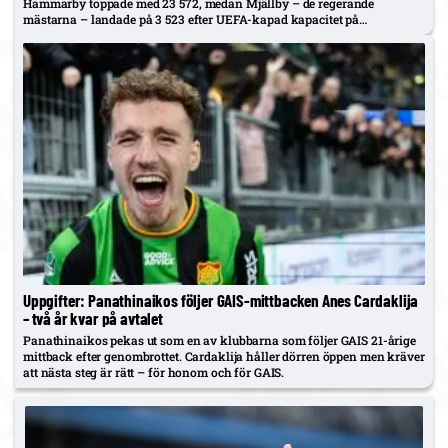
Hammarby toppade med 23 572, medan Mjällby – de regerande
mästarna – landade på 3 523 efter UEFA-kapad kapacitet på
Strandvallen.
Uppgifter: Panathinaikos följer GAIS-mittbacken Anes Cardaklija
– två år kvar på avtalet
Panathinaikos pekas ut som en av klubbarna som följer GAIS 21-årige
mittback efter genombrottet. Cardaklija håller dörren öppen men kräver
att nästa steg är rätt – för honom och för GAIS.