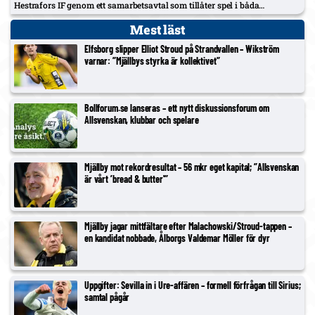
Hestrafors IF genom ett samarbetsavtal som tillåter spel i båda
klubbarna.
Mest läst
Elfsborg slipper Elliot Stroud på Strandvallen – Wikström
varnar: ”Mjällbys styrka är kollektivet”
Bollforum.se lanseras – ett nytt diskussionsforum om
Allsvenskan, klubbar och spelare
Mjällby mot rekordresultat – 56 mkr eget kapital; ”Allsvenskan
är vårt ’bread & butter'”
Mjällby jagar mittfältare efter Malachowski/Stroud-tappen –
en kandidat nobbade, Ålborgs Valdemar Möller för dyr
Uppgifter: Sevilla in i Ure-affären – formell förfrågan till Sirius;
samtal pågår