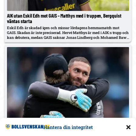
AIK utan Eskil Edh mot GAIS – Matthys med i truppen, Bergquist
väntas starta
Eskil Edh är skadad igen och missar lördagens hemmamatch mot
GAIS. Skadan är inte preciserad. Hervé Matthys är med i AIK:s trupp och
kan debutera, medan GAIS saknar Jonas Lindberg och Mohamed Bawa
utöver sina långtidsskadade.
GAIS trupp mot AIK – Ågren avstängd, Lindberg och Dankwah
Hantera din integritet
känning