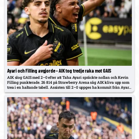
Ayari och Filling avgjorde – AIK tog tredje raka mot GAIS
AIK slog GAIS med 2–0 efter att Taha Ayari spräckte nollan och Kevin
Filling punkterade. 26 814 på Strawberry Arena såg AIK kliva upp som
trea i en haltande tabell. Assisten till 2–0 uppges ha kommit från Ayari
respektive Lukas…