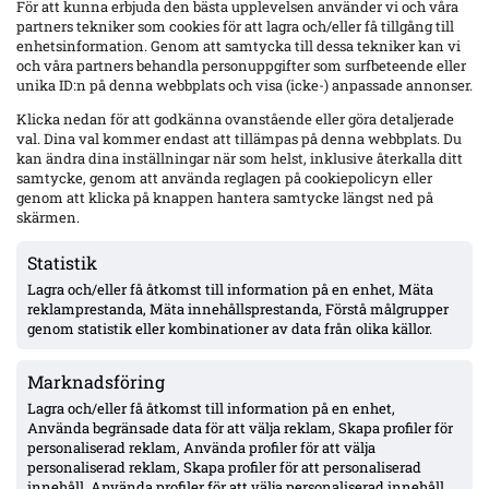
GAIS namnger 20-mannatrupp till bortamötet med AIK. Oskar Ågren
För att kunna erbjuda den bästa upplevelsen använder vi och våra
avstängd; Jonas Lindberg och Blessing Asumang Dankwah har
partners tekniker som cookies för att lagra och/eller få tillgång till
känning; Mohamed Bawa rehabtränar; Gustav Lundgren och Kevin
enhetsinformation. Genom att samtycka till dessa tekniker kan vi
Holmén långtidsskadade.
och våra partners behandla personuppgifter som surfbeteende eller
unika ID:n på denna webbplats och visa (icke-) anpassade annonser.
Klicka nedan för att godkänna ovanstående eller göra detaljerade
val. Dina val kommer endast att tillämpas på denna webbplats. Du
kan ändra dina inställningar när som helst, inklusive återkalla ditt
samtycke, genom att använda reglagen på cookiepolicyn eller
genom att klicka på knappen hantera samtycke längst ned på
skärmen.
Statistik
Lagra och/eller få åtkomst till information på en enhet, Mäta
reklamprestanda, Mäta innehållsprestanda, Förstå målgrupper
genom statistik eller kombinationer av data från olika källor.
Uppgifter: Häcken lånar Harun Ibrahim säsongen ut – GAIS avstod
Marknadsföring
BK Häcken tar in 23-årige mittfältaren Harun Ibrahim på lån från
Sharja FC resten av säsongen, enligt Aftonbladet. GAIS hade möjlighet
Lagra och/eller få åtkomst till information på en enhet,
att värva tillbaka 88-matchersmittfältaren men valde att inte gå vidare.
Använda begränsade data för att välja reklam, Skapa profiler för
personaliserad reklam, Använda profiler för att välja
personaliserad reklam, Skapa profiler för att personaliserad
innehåll, Använda profiler för att välja personaliserad innehåll,