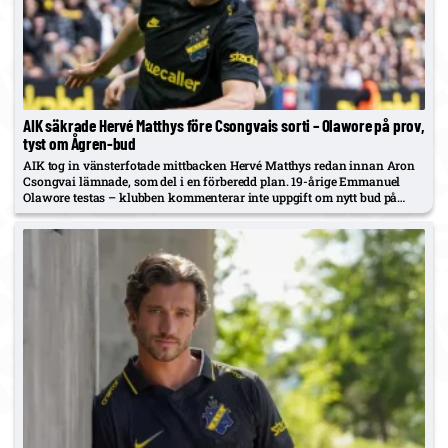
AIK säkrade Hervé Matthys före Csongvais sorti – Olawore på prov,
tyst om Ågren-bud
AIK tog in vänsterfotade mittbacken Hervé Matthys redan innan Aron
Csongvai lämnade, som del i en förberedd plan. 19-årige Emmanuel
Olawore testas – klubben kommenterar inte uppgift om nytt bud på
GAIS-backen Oskar Ågren.