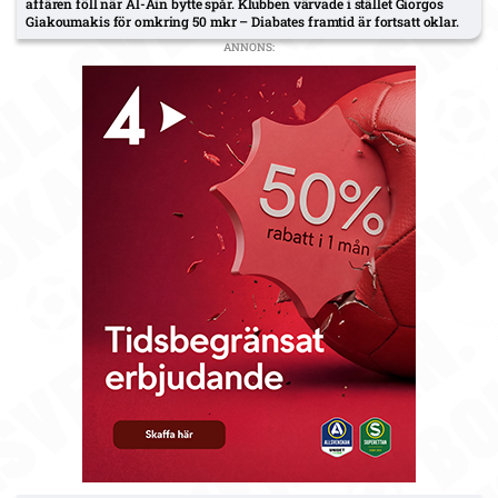
affären föll när Al-Ain bytte spår. Klubben värvade i stället Giorgos
Giakoumakis för omkring 50 mkr – Diabates framtid är fortsatt oklar.
ANNONS: