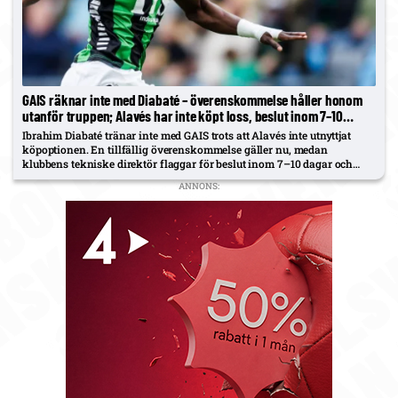
GAIS räknar inte med Diabaté – överenskommelse håller honom
utanför truppen; Alavés har inte köpt loss, beslut inom 7–10
dagar
Ibrahim Diabaté tränar inte med GAIS trots att Alavés inte utnyttjat
köpoptionen. En tillfällig överenskommelse gäller nu, medan
klubbens tekniske direktör flaggar för beslut inom 7–10 dagar och
inga konkreta bud på bordet.
ANNONS: