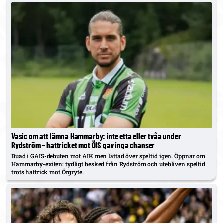
Vasic om att lämna Hammarby: inte etta eller tvåa under
Rydström – hattricket mot ÖIS gav inga chanser
Buad i GAIS-debuten mot AIK men lättad över speltid igen. Öppnar om
Hammarby-exiten: tydligt besked från Rydström och utebliven speltid
trots hattrick mot Örgryte.