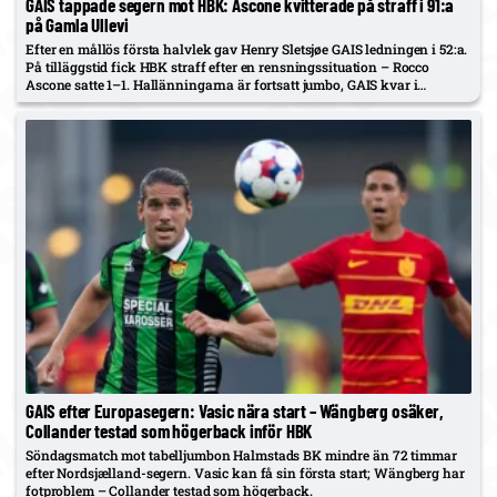
GAIS tappade segern mot HBK: Ascone kvitterade på straff i 91:a
på Gamla Ullevi
Efter en mållös första halvlek gav Henry Sletsjøe GAIS ledningen i 52:a.
På tilläggstid fick HBK straff efter en rensningssituation – Rocco
Ascone satte 1–1. Hallänningarna är fortsatt jumbo, GAIS kvar i
mittenskiktet.
GAIS efter Europasegern: Vasic nära start – Wängberg osäker,
Collander testad som högerback inför HBK
Söndagsmatch mot tabelljumbon Halmstads BK mindre än 72 timmar
efter Nordsjælland-segern. Vasic kan få sin första start; Wängberg har
fotproblem – Collander testad som högerback.