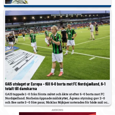
GAIS utslaget ur Europa – föll 6-0 borta mot FC Nordsjælland, 6-1
totalt till danskarna
GAIS tappade 1–0 från första mötet och åkte ut efter 6–0 borta mot FC
Nordsjælland. Norheim öppnade målskyttet, Ågrens styrning gav 2–0
och Boe satte 3–0 före paus; Nicklas Röjkjaer noterades för både mål och
assist.
ANNONS: