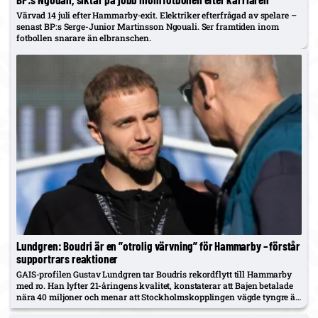
Värvad 14 juli efter Hammarby-exit. Elektriker efterfrågad av spelare –
senast BP:s Serge-Junior Martinsson Ngouali. Ser framtiden inom
fotbollen snarare än elbranschen.
Lundgren: Boudri är en ”otrolig värvning” för Hammarby – förstår
supportrars reaktioner
GAIS-profilen Gustav Lundgren tar Boudris rekordflytt till Hammarby
med ro. Han lyfter 21-åringens kvalitet, konstaterar att Bajen betalade
nära 40 miljoner och menar att Stockholmskopplingen vägde tyngre än
alternativ som Molde/Bröndby.