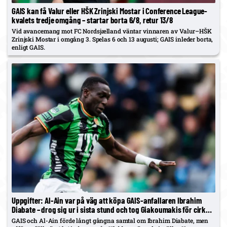
GAIS kan få Valur eller HŠK Zrinjski Mostar i Conference League-
kvalets tredje omgång – startar borta 6/8, retur 13/8
Vid avancemang mot FC Nordsjælland väntar vinnaren av Valur–HŠK
Zrinjski Mostar i omgång 3. Spelas 6 och 13 augusti; GAIS inleder borta,
enligt GAIS.
Uppgifter: Al-Ain var på väg att köpa GAIS-anfallaren Ibrahim
Diabate – drog sig ur i sista stund och tog Giakoumakis för cirka
50 mkr
GAIS och Al-Ain förde långt gångna samtal om Ibrahim Diabate, men