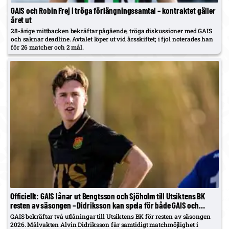
GAIS och Robin Frej i tröga förlängningssamtal – kontraktet gäller
året ut
28-årige mittbacken bekräftar pågående, tröga diskussioner med GAIS
och saknar deadline. Avtalet löper ut vid årsskiftet; i fjol noterades han
för 26 matcher och 2 mål.
Officiellt: GAIS lånar ut Bengtsson och Sjöholm till Utsiktens BK
resten av säsongen – Didriksson kan spela för både GAIS och
Hestrafors
GAIS bekräftar två utlåningar till Utsiktens BK för resten av säsongen
2026. Målvakten Alvin Didriksson får samtidigt matchmöjlighet i