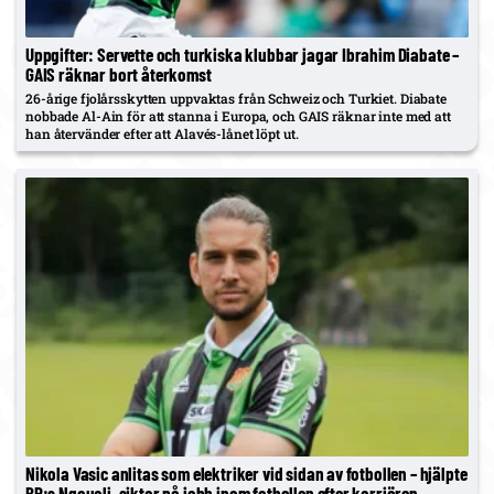
Uppgifter: Servette och turkiska klubbar jagar Ibrahim Diabate –
GAIS räknar bort återkomst
26-årige fjolårsskytten uppvaktas från Schweiz och Turkiet. Diabate
nobbade Al-Ain för att stanna i Europa, och GAIS räknar inte med att
han återvänder efter att Alavés-lånet löpt ut.
Nikola Vasic anlitas som elektriker vid sidan av fotbollen – hjälpte
BP:s Ngouali, siktar på jobb inom fotbollen efter karriären