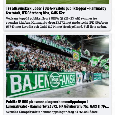
Tre allsvenska klubbar i UEFA-kvalets publiktoppar – Hammarby
6:a totalt, IFK Göteborg 10:a, GAIS 13:e
Veckans topp 15 publiksiffror i UEFA Q2 (21–23 juli) rymmer tre
svenska klubbar. Hammarby drog 23,572 mot Anderlecht, IFK Göteborg
15,749 mot Levadia och GAIS 11,714 mot Nordsjælland. Full lista nedan.
Publik: 55 000 på svenska lagens hemmaöppningar i
Europakvalet – Hammarby 23 572, IFK Göteborg 15 756, GAIS 11 714,
Mjällby 3 523
Svenska Europakvalets hemmaöppningar drog 54 565 åskådare.