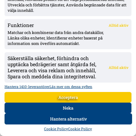
Utveckla och förbättra tjänster, Använda begränsade data för att
välja innehåll.
Funktioner
Alltid aktiv
Matchar och kombinerar data från andra datakällor,
Länka olika enheter, Identifierar enheter baserat på
information som överförs automatiskt.
Säkerställa säkerhet, förhindra och
upptäcka bedrägerier samt åtgärda fel,
Alltid aktiv
Leverera och visa reklam och innehåll,
Thern: Sirius guldläge hänger på Ure – hyllar Blåvitts
Spara och meddela dina integritetsval.
dubbelvärvning, ser Bajen/DIF som främsta utmanare
Simon Thern slår fast att Sirius inte vinner SM-guld vid en Ure-
Hantera 1410-leverantörer
Läs mer om dessa syften
försäljning. Han lyfter Hammarby och Djurgården som närmaste
utmanare och ger IFK Göteborgs nyförvärv toppbetyg.
Acceptera
Neka
Hantera alternativ
HEM
DATA
FORUM
DELA
Cookie Policy
Cookie Policy