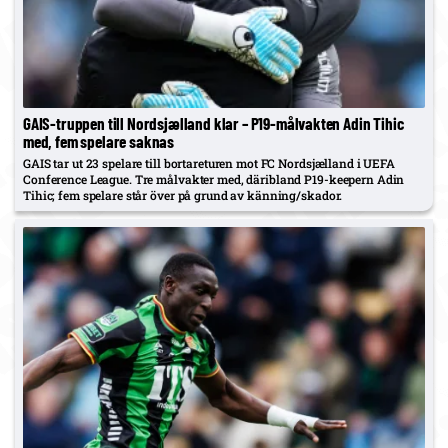
GAIS-truppen till Nordsjælland klar – P19-målvakten Adin Tihic
med, fem spelare saknas
GAIS tar ut 23 spelare till bortareturen mot FC Nordsjælland i UEFA
Conference League. Tre målvakter med, däribland P19-keepern Adin
Tihic; fem spelare står över på grund av känning/skador.