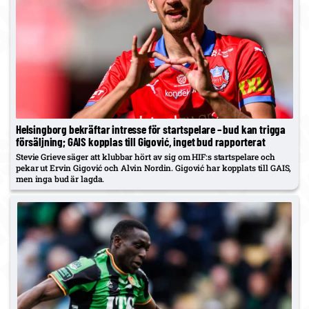
Helsingborg bekräftar intresse för startspelare – bud kan trigga
försäljning; GAIS kopplas till Gigović, inget bud rapporterat
Stevie Grieve säger att klubbar hört av sig om HIF:s startspelare och
pekar ut Ervin Gigović och Alvin Nordin. Gigović har kopplats till GAIS,
men inga bud är lagda.