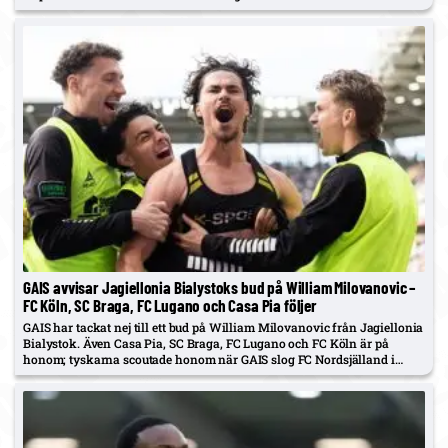
GAIS avvisar Jagiellonia Bialystoks bud på William Milovanovic –
FC Köln, SC Braga, FC Lugano och Casa Pia följer
GAIS har tackat nej till ett bud på William Milovanovic från Jagiellonia
Bialystok. Även Casa Pia, SC Braga, FC Lugano och FC Köln är på
honom; tyskarna scoutade honom när GAIS slog FC Nordsjälland i
Conference League-kvalet i torsdags.