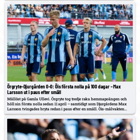
Örgryte–Djurgården 0–0: Öis första nolla på 100 dagar – Max
Larsson ut i paus efter smäll
Mållöst på Gamla Ullevi. Örgryte tog tredje raka hemmapoängen och
höll sin första nolla sedan 11 april – samtidigt som Djurgårdens Max
Larsson tvingades bryta redan i paus efter en smäll. Öis-målvakten
Hampus Gustafsson hade ont i foten men spelade…