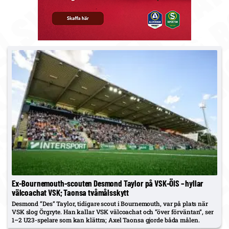
Ex-Bournemouth-scouten Desmond Taylor på VSK–ÖIS – hyllar
välcoachat VSK; Taonsa tvåmålsskytt
Desmond ”Des” Taylor, tidigare scout i Bournemouth, var på plats när
VSK slog Örgryte. Han kallar VSK välcoachat och ”över förväntan”, ser
1–2 U23-spelare som kan klättra; Axel Taonsa gjorde båda målen.