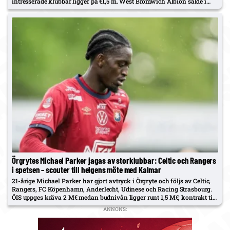
intresserade klubbar ligger på €1,5 m. West Bromwich Albion sålde i
februari och riskerar att se ÖIS…
Örgrytes Michael Parker jagas av storklubbar: Celtic och Rangers
i spetsen – scouter till helgens möte med Kalmar
21-årige Michael Parker har gjort avtryck i Örgryte och följs av Celtic,
Rangers, FC Köpenhamn, Anderlecht, Udinese och Racing Strasbourg.
ÖIS uppges kräva 2 M€ medan budnivån ligger runt 1,5 M€; kontrakt till
2028 och scouter väntas se honom mot…
ANNONS: