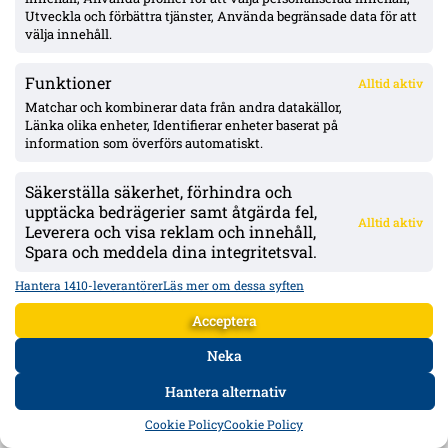
Utveckla och förbättra tjänster, Använda begränsade data för att
välja innehåll.
Funktioner
Alltid aktiv
Matchar och kombinerar data från andra datakällor,
Blåvittordföranden sågar miljardplanen för Gamla Ullevi: ”Bygg
Länka olika enheter, Identifierar enheter baserat på
en ny arena på Heden – något större än 3Arena”
information som överförs automatiskt.
IFK Göteborgs ordförande Magnus Nilsson tycker att de uppskattade
miljardkostnaderna för att bygga om Gamla Ullevi är fel väg att gå. I
stället förespråkar han en helt ny arena i centrala Göteborg.
Säkerställa säkerhet, förhindra och
upptäcka bedrägerier samt åtgärda fel,
Alltid aktiv
Leverera och visa reklam och innehåll,
Spara och meddela dina integritetsval.
Hantera 1410-leverantörer
Läs mer om dessa syften
Acceptera
Neka
Hantera alternativ
HEM
DATA
FORUM
DELA
Cookie Policy
Cookie Policy