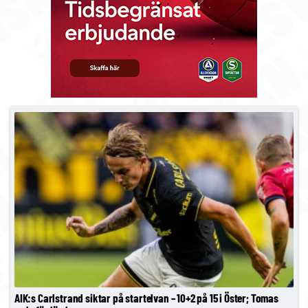
AIK:s Carlstrand siktar på startelvan – 10+2 på 15 i Öster; Tomas