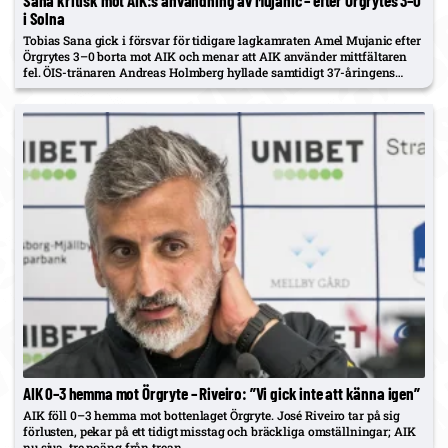
i Solna
Tobias Sana gick i försvar för tidigare lagkamraten Amel Mujanic efter
Örgrytes 3–0 borta mot AIK och menar att AIK använder mittfältaren
fel. ÖIS-tränaren Andreas Holmberg hyllade samtidigt 37-åringens
insats: först på laguttaget borta mot AIK – ”i dag visade…
AIK 0–3 hemma mot Örgryte – Riveiro: ”Vi gick inte att känna igen”
AIK föll 0–3 hemma mot bottenlaget Örgryte. José Riveiro tar på sig
förlusten, pekar på ett tidigt misstag och bräckliga omställningar; AIK
nu sjua, tre poäng från trean.