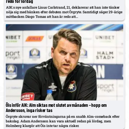
redo för lördag
AIK:s nye anfallare Linus Carlstrand, 21, deklarerar att han inte tänker
nöja sig med bänken efter debuten mot Örgryte. Samtidigt säger 29-årige
mittbacken Diogo Tomas att han är redo att…
Öis inför AIK: Alm siktas mot slutet av månaden – hopp om
Andersson, inga risker tas
Örgryte skruvar ner förväntningarna på en snabb Alm-comeback efter
bakslag. Adam Andersson kan vara aktuell redan på lördag, men
Holmberg klargör att Öis inte tar några risker.