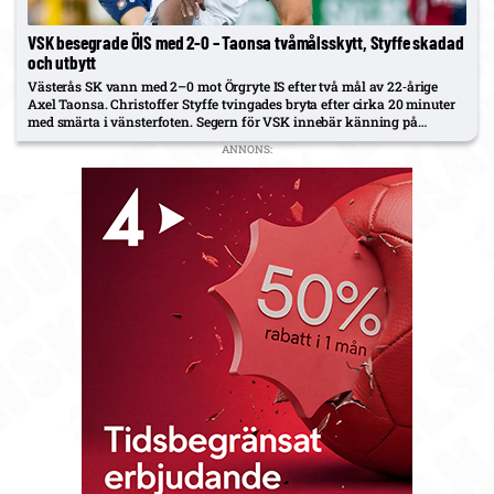
VSK besegrade ÖIS med 2-0 – Taonsa tvåmålsskytt, Styffe skadad
och utbytt
Västerås SK vann med 2–0 mot Örgryte IS efter två mål av 22‑årige
Axel Taonsa. Christoffer Styffe tvingades bryta efter cirka 20 minuter
med smärta i vänsterfoten. Segern för VSK innebär känning på
tredjeplatsen – nu en poäng bakom Häcken, som har en match fler
ANNONS:
spelad.