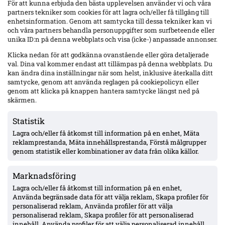
För att kunna erbjuda den bästa upplevelsen använder vi och våra
partners tekniker som cookies för att lagra och/eller få tillgång till
enhetsinformation. Genom att samtycka till dessa tekniker kan vi
och våra partners behandla personuppgifter som surfbeteende eller
unika ID:n på denna webbplats och visa (icke-) anpassade annonser.
Klicka nedan för att godkänna ovanstående eller göra detaljerade
val. Dina val kommer endast att tillämpas på denna webbplats. Du
kan ändra dina inställningar när som helst, inklusive återkalla ditt
samtycke, genom att använda reglagen på cookiepolicyn eller
genom att klicka på knappen hantera samtycke längst ned på
skärmen.
Officiellt: Örgryte värvar Adam Andersson – kontrakt till 2028,
återvänder till allsvenskan
Statistik
Örgryte IS knyter till sig 29-årige ytterbacken Adam Andersson på avtal
Lagra och/eller få åtkomst till information på en enhet, Mäta
till 2028. Efter Rosenborg har svensken spelat i Randers, Lyngby och
reklamprestanda, Mäta innehållsprestanda, Förstå målgrupper
senast Aalborg där det blev 15 ligamatcher i fjol.
genom statistik eller kombinationer av data från olika källor.
Marknadsföring
Lagra och/eller få åtkomst till information på en enhet,
Använda begränsade data för att välja reklam, Skapa profiler för
personaliserad reklam, Använda profiler för att välja
personaliserad reklam, Skapa profiler för att personaliserad
innehåll, Använda profiler för att välja personaliserad innehåll,