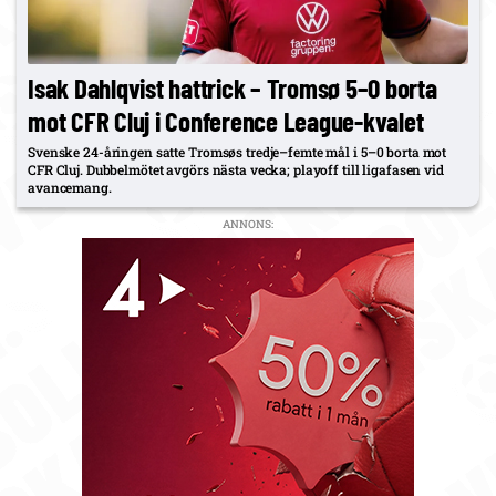
Isak Dahlqvist hattrick – Tromsø 5–0 borta
mot CFR Cluj i Conference League-kvalet
Svenske 24-åringen satte Tromsøs tredje–femte mål i 5–0 borta mot
CFR Cluj. Dubbelmötet avgörs nästa vecka; playoff till ligafasen vid
avancemang.
ANNONS: