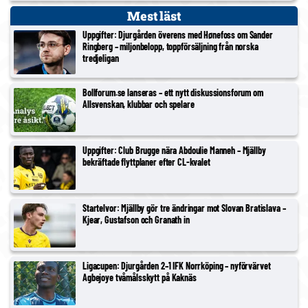
Mest läst
Uppgifter: Djurgården överens med Hønefoss om Sander
Ringberg – miljonbelopp, toppförsäljning från norska
tredjeligan
Bollforum.se lanseras – ett nytt diskussionsforum om
Allsvenskan, klubbar och spelare
Uppgifter: Club Brugge nära Abdoulie Manneh – Mjällby
bekräftade flyttplaner efter CL-kvalet
Startelvor: Mjällby gör tre ändringar mot Slovan Bratislava –
Kjear, Gustafson och Granath in
Ligacupen: Djurgården 2–1 IFK Norrköping – nyförvärvet
Agbejoye tvåmålsskytt på Kaknäs