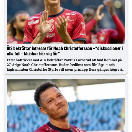
ÖIS bekräftar intresse för Noah Christoffersson – ”diskussioner i
alla fall – klubbar hör sig för”
Efter hattricket mot AIK bekräftar Pontus Farnerud att bud kommit på
27-årige Noah Christoffersson. Buden bedöms som för låga – och
lagkamraten Christoffer Styffe vill se en prislapp flera gånger högre än
AIK:s Carlstrand-köp på 15 miljoner.