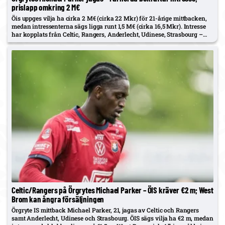
prislapp omkring 2 M€
Öis uppges vilja ha cirka 2 M€ (cirka 22 Mkr) för 21-årige mittbacken,
medan intressenterna sägs ligga runt 1,5 M€ (cirka 16,5 Mkr). Intresse
har kopplats från Celtic, Rangers, Anderlecht, Udinese, Strasbourg –
samt FCK, Sunderland, Newcastle och Brentford. Farnerud:…
Celtic/Rangers på Örgrytes Michael Parker – ÖIS kräver €2 m; West
Brom kan ångra försäljningen
Örgryte IS mittback Michael Parker, 21, jagas av Celtic och Rangers
samt Anderlecht, Udinese och Strasbourg. ÖIS sägs vilja ha €2 m, medan