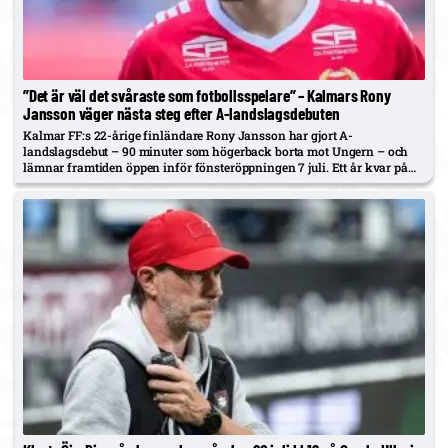
”Det är väl det svåraste som fotbollsspelare” – Kalmars Rony
Jansson väger nästa steg efter A-landslagsdebuten
Kalmar FF:s 22-årige finländare Rony Jansson har gjort A-
landslagsdebut – 90 minuter som högerback borta mot Ungern – och
lämnar framtiden öppen inför fönsteröppningen 7 juli. Ett år kvar på
KFF-kontraktet; BP väntar i genrepet innan Örgryte i omstarten.