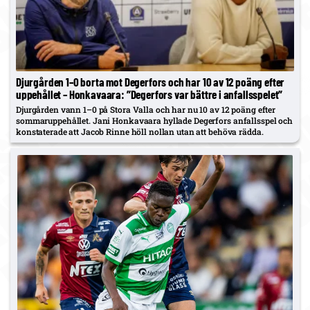
Djurgården 1–0 borta mot Degerfors och har 10 av 12 poäng efter
uppehållet – Honkavaara: ”Degerfors var bättre i anfallsspelet”
Djurgården vann 1–0 på Stora Valla och har nu 10 av 12 poäng efter
sommaruppehållet. Jani Honkavaara hyllade Degerfors anfallsspel och
konstaterade att Jacob Rinne höll nollan utan att behöva rädda.