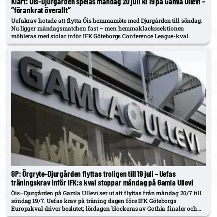
Klart: Öis–Djurgården spelas måndag 20 juli kl 19 på Gamla Ullevi –
”förankrat överallt”
Uefakrav hotade att flytta Öis hemmamöte med Djurgården till söndag.
Nu ligger måndagsmatchen fast – men hemmaklackssektionen
möbleras med stolar inför IFK Göteborgs Conference League-kval.
GP: Örgryte–Djurgården flyttas troligen till 19 juli – Uefas
träningskrav inför IFK:s kval stoppar måndag på Gamla Ullevi
Öis–Djurgården på Gamla Ullevi ser ut att flyttas från måndag 20/7 till
söndag 19/7. Uefas krav på träning dagen före IFK Göteborgs
Europakval driver beslutet; lördagen blockeras av Gothia‑finaler och
Djurgården har redan sålt 6–700 bortabiljetter.