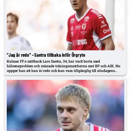
”Jag är redo” – Saetra tillbaka inför Örgryte
Kalmar FF:s mittback Lars Saetra, 34, har varit borta med
hälseneproblem och missade träningsmatcherna mot BP och AIK. Nu
uppger han att han är redo och kan vara tillgänglig till söndagens
bottenmöte med Örgryte. Mittbacksbesättningen ljusnar även med Keita
tillbaka…