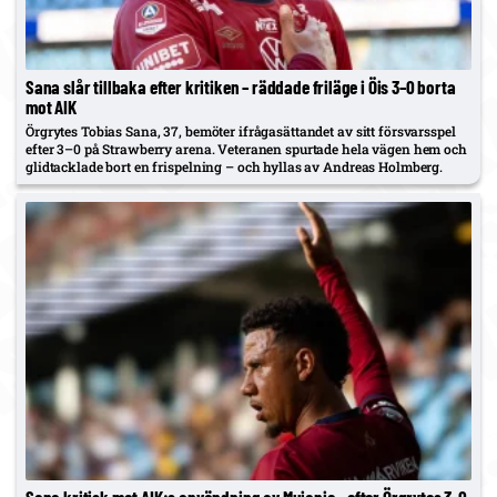
Sana slår tillbaka efter kritiken – räddade friläge i Öis 3–0 borta
mot AIK
Örgrytes Tobias Sana, 37, bemöter ifrågasättandet av sitt försvarsspel
efter 3–0 på Strawberry arena. Veteranen spurtade hela vägen hem och
glidtacklade bort en frispelning – och hyllas av Andreas Holmberg.
Sana kritisk mot AIK:s användning av Mujanic – efter Örgrytes 3–0