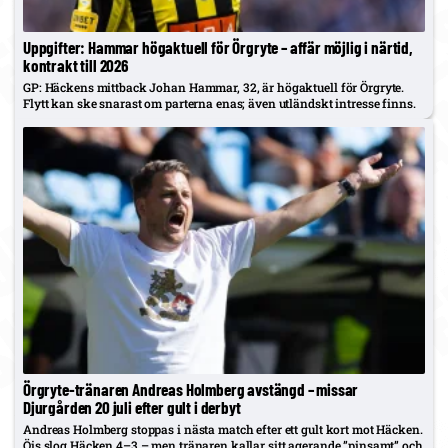
Uppgifter: Hammar högaktuell för Örgryte – affär möjlig i närtid,
kontrakt till 2026
GP: Häckens mittback Johan Hammar, 32, är högaktuell för Örgryte.
Flytt kan ske snarast om parterna enas; även utländskt intresse finns.
Örgryte-tränaren Andreas Holmberg avstängd – missar
Djurgården 20 juli efter gult i derbyt
Andreas Holmberg stoppas i nästa match efter ett gult kort mot Häcken.
Öis slog Häcken 4–3 – men tränaren kallar sitt agerande ”pinsamt” och