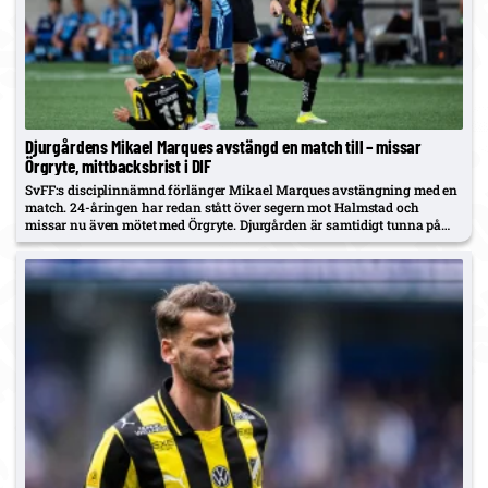
Djurgårdens Mikael Marques avstängd en match till – missar
Örgryte, mittbacksbrist i DIF
SvFF:s disciplinnämnd förlänger Mikael Marques avstängning med en
match. 24-åringen har redan stått över segern mot Halmstad och
missar nu även mötet med Örgryte. Djurgården är samtidigt tunna på
mittback – Hien är skadad och Tschoumy-Nana inte i matchform.