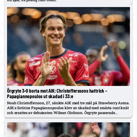
Örgryte 3–0 borta mot AIK: Christofferssons hattrick –
Papagiannopoulos ut skadad i 33:e
Noah Christoffersson, 27, sänkte AIK med tre mål på Strawberry Arena.
AIK:s Sotirios Papagiannopoulos klev av skadad med smärta runt knät
och ersattes av debutanten Wilmer Olofsson. Örgryte passerade
Degerfors upp på kvalplats – AIK buades ut och tappade mark…