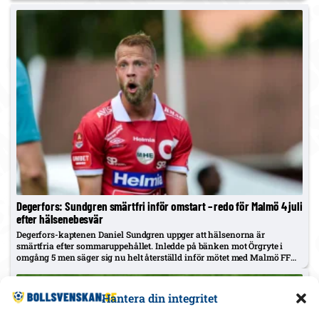
Degerfors: Sundgren smärtfri inför omstart – redo för Malmö 4 juli
efter hälsenebesvär
Degerfors-kaptenen Daniel Sundgren uppger att hälsenorna är
smärtfria efter sommaruppehållet. Inledde på bänken mot Örgryte i
omgång 5 men säger sig nu helt återställd inför mötet med Malmö FF
den 4 juli.
Hantera din integritet