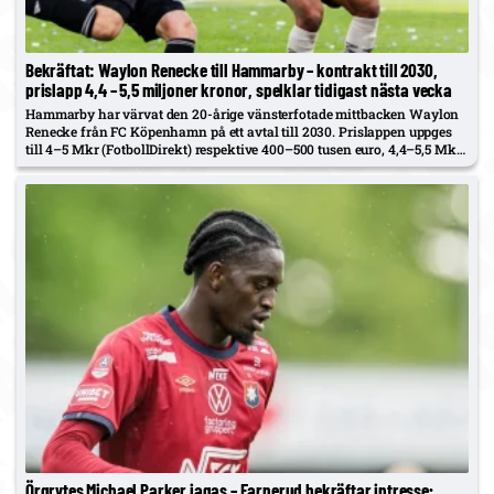
Bekräftat: Waylon Renecke till Hammarby – kontrakt till 2030,
prislapp 4,4 – 5,5 miljoner kronor, spelklar tidigast nästa vecka
Hammarby har värvat den 20-årige vänsterfotade mittbacken Waylon
Renecke från FC Köpenhamn på ett avtal till 2030. Prislappen uppges
till 4–5 Mkr (FotbollDirekt) respektive 400–500 tusen euro, 4,4–5,5 Mkr
(Tipsbladet via Fotbollskanalen).
Örgrytes Michael Parker jagas – Farnerud bekräftar intresse;