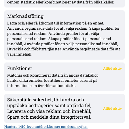
genom statistik eller kombinationer av data från olika källor.
Marknadsföring
Officiellt: Stefano Vecchia lämnar Malmö FF – två SM-guld och
ett cupguld i bagaget
Lagra och/eller få åtkomst till information på en enhet,
Använda begränsade data för att välja reklam, Skapa profiler för
personaliserad reklam, Använda profiler för att välja
personaliserad reklam, Skapa profiler för att personaliserad
IFK Göteborg 0–1 mot Gent: Goores firande utlöste bråk – VAR-
innehåll, Använda profiler för att välja personaliserad innehåll,
ilska och heta scener inför returen
Utveckla och förbättra tjänster, Använda begränsade data för att
välja innehåll.
Funktioner
Alltid aktiv
ÖVERSIKT
Matchar och kombinerar data från andra datakällor,
Länka olika enheter, Identifierar enheter baserat på
Nyheter & Reportage
Spelarbetyg
information som överförs automatiskt.
Analyser
RSS
Säkerställa säkerhet, förhindra och
KONTAKT
upptäcka bedrägerier samt åtgärda fel,
Alltid aktiv
kontakt@bollsvenskan.se
Leverera och visa reklam och innehåll,
redaktionen@bollsvenskan.se
Spara och meddela dina integritetsval.
jobb@bollsvenskan.se
X (Twitter)
Hantera 1410-leverantörer
Läs mer om dessa syften