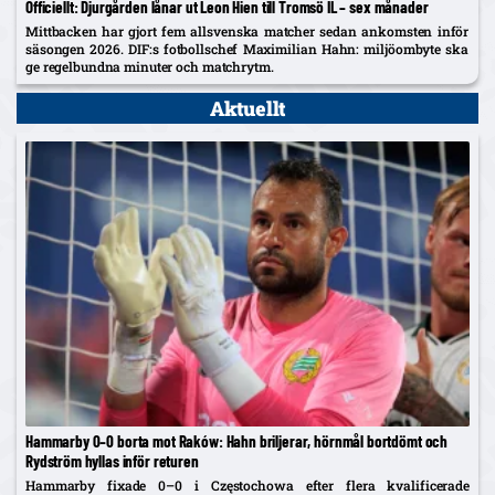
Officiellt: Djurgården lånar ut Leon Hien till Tromsö IL – sex månader
Mittbacken har gjort fem allsvenska matcher sedan ankomsten inför
säsongen 2026. DIF:s fotbollschef Maximilian Hahn: miljöombyte ska
ge regelbundna minuter och matchrytm.
Aktuellt
Hammarby 0–0 borta mot Raków: Hahn briljerar, hörnmål bortdömt och
Rydström hyllas inför returen
Hammarby fixade 0–0 i Częstochowa efter flera kvalificerade