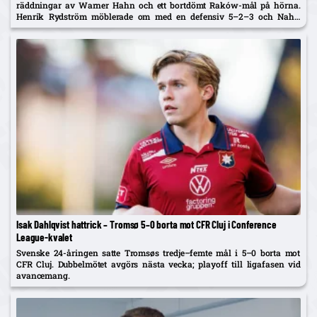
räddningar av Warner Hahn och ett bortdömt Raków-mål på hörna.
Henrik Rydström möblerade om med en defensiv 5–2–3 och Nahir
Besara som falsk nia – och får beröm av spelarna. Returen spelas...
Isak Dahlqvist hattrick – Tromsø 5–0 borta mot CFR Cluj i Conference
League-kvalet
Svenske 24-åringen satte Tromsøs tredje–femte mål i 5–0 borta mot
CFR Cluj. Dubbelmötet avgörs nästa vecka; playoff till ligafasen vid
avancemang.