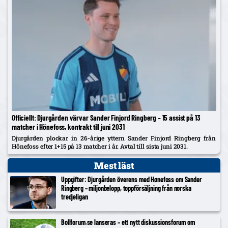
Officiellt: Djurgården värvar Sander Finjord Ringberg – 15 assist på 13
matcher i Hönefoss, kontrakt till juni 2031
Djurgården plockar in 26-årige yttern Sander Finjord Ringberg från
Hönefoss efter 1+15 på 13 matcher i år. Avtal till sista juni 2031.
Mest läst
Uppgifter: Djurgården överens med Hønefoss om Sander
Ringberg – miljonbelopp, toppförsäljning från norska
tredjeligan
Bollforum.se lanseras – ett nytt diskussionsforum om