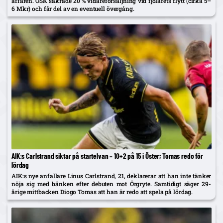
affären. ÖSK säkrade 20 % vidareförsäljning vid fjolårets flytt (cirka 5–
6 Mkr) och får del av en eventuell övergång.
AIK:s Carlstrand siktar på startelvan – 10+2 på 15 i Öster; Tomas redo för
lördag
AIK:s nye anfallare Linus Carlstrand, 21, deklarerar att han inte tänker
nöja sig med bänken efter debuten mot Örgryte. Samtidigt säger 29-
årige mittbacken Diogo Tomas att han är redo att spela på lördag.