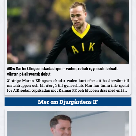
AIK:s Martin Ellingsen skadad igen – vaden, rehab i gym och fortsatt
väntan på allsvensk debut
31-årige Martin Ellingsen skadar vaden kort efter att ha återvänt till
matchtruppen och får återgå till gym-rehab. Han har ännu inte spelat
för AIK sedan cupskadan mot Kalmar FF, och klubben dras med en lång
skadelista som nu också utreds...
Mer om Djurgårdens IF