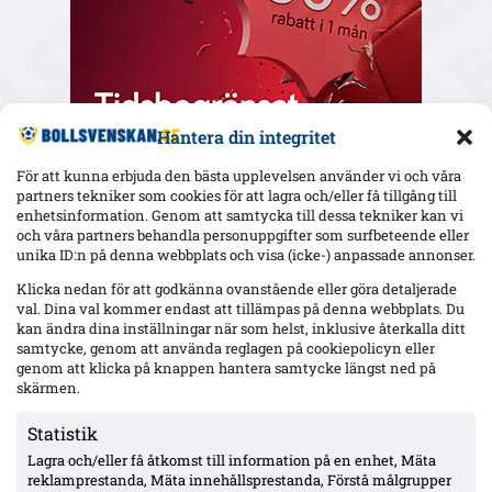
Hantera din integritet
För att kunna erbjuda den bästa upplevelsen använder vi och våra
partners tekniker som cookies för att lagra och/eller få tillgång till
enhetsinformation. Genom att samtycka till dessa tekniker kan vi
och våra partners behandla personuppgifter som surfbeteende eller
Senaste
unika ID:n på denna webbplats och visa (icke-) anpassade annonser.
Hammarby 0–0 borta mot Raków: Hahn briljerar, hörnmål
Klicka nedan för att godkänna ovanstående eller göra detaljerade
bortdömt och Rydström hyllas inför returen
val. Dina val kommer endast att tillämpas på denna webbplats. Du
kan ändra dina inställningar när som helst, inklusive återkalla ditt
samtycke, genom att använda reglagen på cookiepolicyn eller
genom att klicka på knappen hantera samtycke längst ned på
Isak Dahlqvist hattrick – Tromsø 5–0 borta mot CFR Cluj i
skärmen.
Conference League-kvalet
Statistik
Lagra och/eller få åtkomst till information på en enhet, Mäta
Officiellt: Djurgården värvar Sander Finjord Ringberg – 15
reklamprestanda, Mäta innehållsprestanda, Förstå målgrupper
assist på 13 matcher i Hönefoss, kontrakt till juni 2031