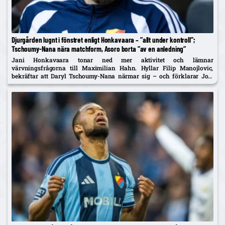
Djurgården lugnt i fönstret enligt Honkavaara – ”allt under kontroll”;
Tschoumy-Nana nära matchform, Asoro borta ”av en anledning”
Jani Honkavaara tonar ned mer aktivitet och lämnar
värvningsfrågorna till Maximilian Hahn. Hyllar Filip Manojlovic,
bekräftar att Daryl Tschoumy-Nana närmar sig – och förklarar Joel
Asoros frånvaro med att han är borta "av en anledning".