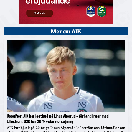
Mer om AIK
Uppgifter: AIK har lagt bud på Linus Alperud – förhandlingar med
Lilleström; ÖSK har 20 % vidareförsäljning
AIK har bjudit på 20-årige Linus Alperud i Lilleström och förhandlar om