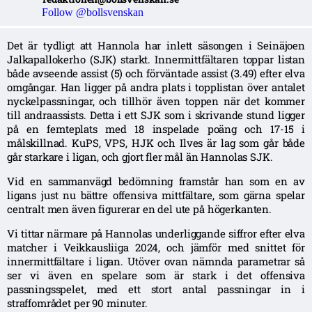
Follow @bollsvenskan
Det är tydligt att Hannola har inlett säsongen i Seinäjoen
Jalkapallokerho (SJK) starkt. Innermittfältaren toppar listan
både avseende assist (5) och förväntade assist (3.49) efter elva
omgångar. Han ligger på andra plats i topplistan över antalet
nyckelpassningar, och tillhör även toppen när det kommer
till andraassists. Detta i ett SJK som i skrivande stund ligger
på en femteplats med 18 inspelade poäng och 17-15 i
målskillnad. KuPS, VPS, HJK och Ilves är lag som går både
går starkare i ligan, och gjort fler mål än Hannolas SJK.
Vid en sammanvägd bedömning framstår han som en av
ligans just nu bättre offensiva mittfältare, som gärna spelar
centralt men även figurerar en del ute på högerkanten.
Vi tittar närmare på Hannolas underliggande siffror efter elva
matcher i Veikkausliiga 2024, och jämför med snittet för
innermittfältare i ligan. Utöver ovan nämnda parametrar så
ser vi även en spelare som är stark i det offensiva
passningsspelet, med ett stort antal passningar in i
straffområdet per 90 minuter.