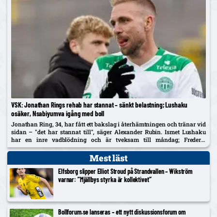
VSK: Jonathan Rings rehab har stannat – sänkt belastning; Lushaku
osäker, Nsabiyumva igång med boll
Jonathan Ring, 34, har fått ett bakslag i återhämtningen och tränar vid
sidan – "det har stannat till", säger Alexander Rubin. Ismet Lushaku
har en inre vadblödning och är tveksam till måndag; Frederic
Nsabiyumva har påbörjat individuella bollpass.
Mest läst
Elfsborg slipper Elliot Stroud på Strandvallen – Wikström
varnar: ”Mjällbys styrka är kollektivet”
Bollforum.se lanseras – ett nytt diskussionsforum om