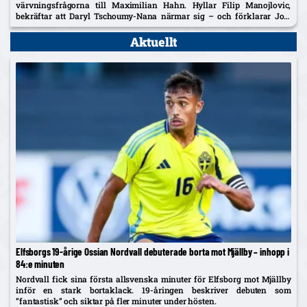
värvningsfrågorna till Maximilian Hahn. Hyllar Filip Manojlovic,
bekräftar att Daryl Tschoumy-Nana närmar sig – och förklarar Joel
Asoros frånvaro med att han är borta "av en anledning".
Aktuellt
Elfsborgs 19-årige Ossian Nordvall debuterade borta mot Mjällby – inhopp i
84:e minuten
Nordvall fick sina första allsvenska minuter för Elfsborg mot Mjällby
inför en stark bortaklack. 19-åringen beskriver debuten som
”fantastisk” och siktar på fler minuter under hösten.