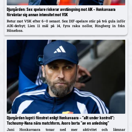
Djurgården: Sex spelare riskerar avstängning mot AIK – Honkavaara
förväntar sig annan intensitet mot VSK
Retur mot VSK efter 6–0 senast. Sex DIF-spelare står på två gula inför
AIK-derbyt; Lien 11 mål på 14, fyra raka nollor, Ringberg in från
Hönefoss.
Djurgården lugnt i fönstret enligt Honkavaara – ”allt under kontroll”;
Tschoumy-Nana nära matchform, Asoro borta ”av en anledning”
Jani Honkavaara tonar ned mer aktivitet och lämnar