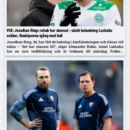
VSK: Jonathan Rings rehab har stannat – sänkt belastning; Lushaku
osäker, Nsabiyumva igång med boll
Jonathan Ring, 34, har fått ett bakslag i återhämtningen och tränar vid
sidan – "det har stannat till", säger Alexander Rubin. Ismet Lushaku
har en inre vadblödning och är tveksam till måndag; Frederic
Nsabiyumva har påbörjat individuella bollpass.