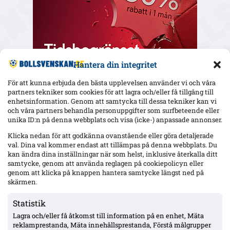
Hantera din integritet
För att kunna erbjuda den bästa upplevelsen använder vi och våra
partners tekniker som cookies för att lagra och/eller få tillgång till
enhetsinformation. Genom att samtycka till dessa tekniker kan vi
och våra partners behandla personuppgifter som surfbeteende eller
Senaste
unika ID:n på denna webbplats och visa (icke-) anpassade annonser.
Elfsborgs 19-årige Ossian Nordvall debuterade borta mot
Klicka nedan för att godkänna ovanstående eller göra detaljerade
Mjällby – inhopp i 84:e minuten
val. Dina val kommer endast att tillämpas på denna webbplats. Du
kan ändra dina inställningar när som helst, inklusive återkalla ditt
samtycke, genom att använda reglagen på cookiepolicyn eller
genom att klicka på knappen hantera samtycke längst ned på
17-årige Theodor Lundbergh har spelat alla MFF:s 15 matcher –
skärmen.
vänsterbacksplatsen öppen inför Degerfors
Statistik
Lagra och/eller få åtkomst till information på en enhet, Mäta
VSK: Jonathan Rings rehab har stannat – sänkt belastning;
reklamprestanda, Mäta innehållsprestanda, Förstå målgrupper
Lushaku osäker, Nsabiyumva igång med boll