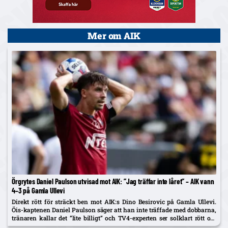
Mer om AIK
Örgrytes Daniel Paulson utvisad mot AIK: ”Jag träffar inte låret” – AIK vann
4–3 på Gamla Ullevi
Direkt rött för sträckt ben mot AIK:s Dino Besirovic på Gamla Ullevi.
Öis-kaptenen Daniel Paulson säger att han inte träffade med dobbarna,
tränaren kallar det ”lite billigt” och TV4-experten ser solklart rött om
det var träff.