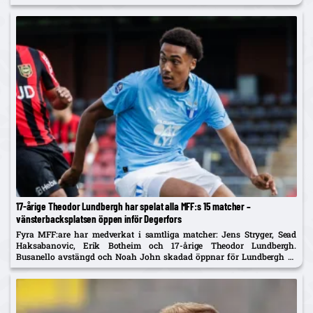
17-årige Theodor Lundbergh har spelat alla MFF:s 15 matcher –
vänsterbacksplatsen öppen inför Degerfors
Fyra MFF:are har medverkat i samtliga matcher: Jens Stryger, Sead
Haksabanovic, Erik Botheim och 17-årige Theodor Lundbergh.
Busanello avstängd och Noah John skadad öppnar för Lundbergh vs
Johan Karlsson om vänsterbacken.