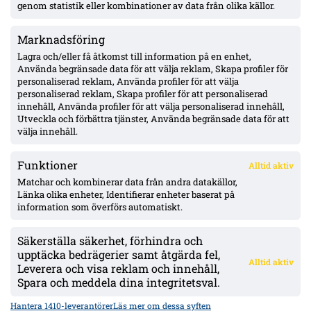
genom statistik eller kombinationer av data från olika källor.
Marknadsföring
MFF:s vänsterback: Johan Karlsson eller Theodor Lundbergh –
John skadad, Busanello och Kurtulus avstängda; Malte Frejd
Lagra och/eller få åtkomst till information på en enhet,
Pålsson in bredvid Djurić, 17-årige Hidalgo aktuell
Använda begränsade data för att välja reklam, Skapa profiler för
personaliserad reklam, Använda profiler för att välja
personaliserad reklam, Skapa profiler för att personaliserad
Julius Beck öppen för Elfsborg-köp – lån säsongen ut med
innehåll, Använda profiler för att välja personaliserad innehåll,
option, Sturm Graz-kontrakt till 2029
Utveckla och förbättra tjänster, Använda begränsade data för att
välja innehåll.
Funktioner
Alltid aktiv
ÖVERSIKT
Matchar och kombinerar data från andra datakällor,
Länka olika enheter, Identifierar enheter baserat på
Nyheter & Reportage
Spelarbetyg
information som överförs automatiskt.
Analyser
RSS
Säkerställa säkerhet, förhindra och
KONTAKT
upptäcka bedrägerier samt åtgärda fel,
Alltid aktiv
kontakt@bollsvenskan.se
Leverera och visa reklam och innehåll,
redaktionen@bollsvenskan.se
Spara och meddela dina integritetsval.
jobb@bollsvenskan.se
X (Twitter)
Hantera 1410-leverantörer
Läs mer om dessa syften