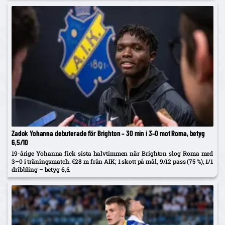
Zadok Yohanna debuterade för Brighton – 30 min i 3–0 mot Roma, betyg
6,5/10
19-årige Yohanna fick sista halvtimmen när Brighton slog Roma med
3–0 i träningsmatch. €28 m från AIK; 1 skott på mål, 9/12 pass (75 %), 1/1
dribbling – betyg 6,5.