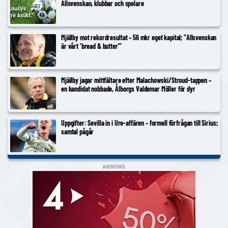
Allsvenskan, klubbar och spelare
Mjällby mot rekordresultat – 56 mkr eget kapital; ”Allsvenskan
är vårt ’bread & butter'”
Mjällby jagar mittfältare efter Malachowski/Stroud-tappen –
en kandidat nobbade, Ålborgs Valdemar Möller för dyr
Uppgifter: Sevilla in i Ure-affären – formell förfrågan till Sirius;
samtal pågår
ANNONS: