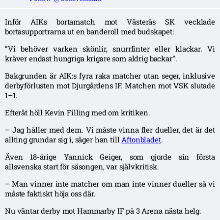
Inför AIKs bortamatch mot Västerås SK vecklade
bortasupportrarna ut en banderoll med budskapet:
”Vi behöver varken skönlir, snurrfinter eller klackar. Vi
kräver endast hungriga krigare som aldrig backar”.
Bakgrunden är AIK:s fyra raka matcher utan seger, inklusive
derbyförlusten mot Djurgårdens IF. Matchen mot VSK slutade
1–1.
Efteråt höll Kevin Filling med om kritiken.
– Jag håller med dem. Vi måste vinna fler dueller, det är det
allting grundar sig i, säger han till
Aftonbladet
.
Även 18-årige Yannick Geiger, som gjorde sin första
allsvenska start för säsongen, var självkritisk.
– Man vinner inte matcher om man inte vinner dueller så vi
måste faktiskt höja oss där.
Nu väntar derby mot Hammarby IF på 3 Arena nästa helg.