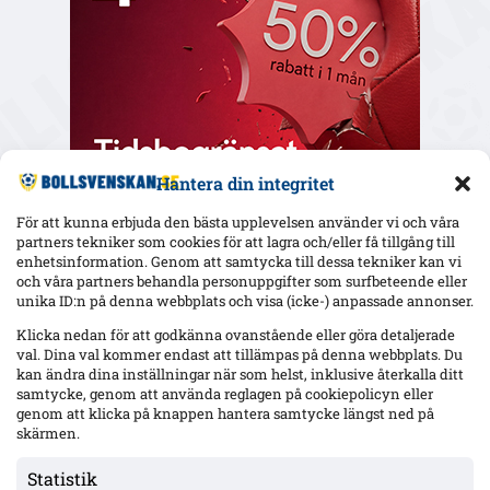
Hantera din integritet
För att kunna erbjuda den bästa upplevelsen använder vi och våra
partners tekniker som cookies för att lagra och/eller få tillgång till
enhetsinformation. Genom att samtycka till dessa tekniker kan vi
och våra partners behandla personuppgifter som surfbeteende eller
Senaste
unika ID:n på denna webbplats och visa (icke-) anpassade annonser.
Örgrytes Daniel Paulson utvisad mot AIK: ”Jag träffar inte
Klicka nedan för att godkänna ovanstående eller göra detaljerade
låret” – AIK vann 4–3 på Gamla Ullevi
val. Dina val kommer endast att tillämpas på denna webbplats. Du
kan ändra dina inställningar när som helst, inklusive återkalla ditt
samtycke, genom att använda reglagen på cookiepolicyn eller
genom att klicka på knappen hantera samtycke längst ned på
Zadok Yohanna debuterade för Brighton – 30 min i 3–0 mot
skärmen.
Roma, betyg 6,5/10
Statistik