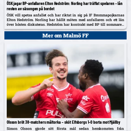
ÖSK jagar BP-anfallaren Elton Hedström: Norling har träffat spelaren – lån
resten av säsongen på bordet
ÖSK vill spetsa anfallet och har riktat in sig på IF Brommapojkarnas
Elton Hedström. Norling har hållit möten med anfallaren och ett lån
över hösten diskuteras. Hedström har kontrakt med BP till sommaren
2029 och uppges även vara på radarn...
Mer om Malmö FF
Olsson bröt 38-matchers måltorka – sköt Elfsborgs 1–0 borta mot Mjällby
Simon Olsson gjorde sitt första mål sedan hemkomsten från