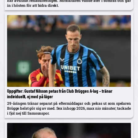
har avslutat rehabiliteringen. Mittfältaren vände åter i somras och går
in i hösten för att bidra direkt.
Uppgifter: Gustaf Nilsson petas från Club Brügges A-lag – tränar
individuellt, ej med på läger
29-åringen tränar separat på eftermiddagar och pekas ut som spelaren
Brügge helst gör sig av med. Sex inhopp 2026, max nio minuter; tackade
i fjol nej till Samsunspor.