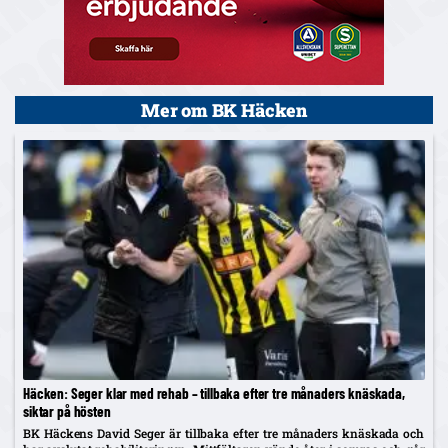
Mer om BK Häcken
Häcken: Seger klar med rehab – tillbaka efter tre månaders knäskada,
siktar på hösten
BK Häckens David Seger är tillbaka efter tre månaders knäskada och