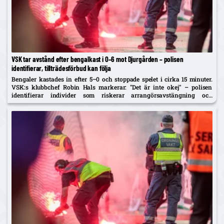
VSK tar avstånd efter bengalkast i 0–6 mot Djurgården – polisen
identifierar, tillträdesförbud kan följa
Bengaler kastades in efter 5–0 och stoppade spelet i cirka 15 minuter.
VSK:s klubbchef Robin Hals markerar: "Det är inte okej" – polisen
identifierar individer som riskerar arrangörsavstängning och
tillträdesförbud.