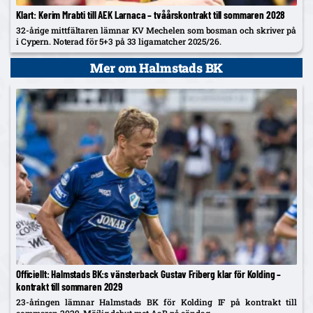
Klart: Kerim Mrabti till AEK Larnaca – tvåårskontrakt till sommaren 2028
32-årige mittfältaren lämnar KV Mechelen som bosman och skriver på
i Cypern. Noterad för 5+3 på 33 ligamatcher 2025/26.
Mer om Halmstads BK
Officiellt: Halmstads BK:s vänsterback Gustav Friberg klar för Kolding –
kontrakt till sommaren 2029
23-åringen lämnar Halmstads BK för Kolding IF på kontrakt till
sommaren 2029. Möjlig debut mot AaB på söndag.