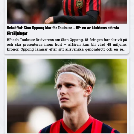
Bekräftat: Sion Oppong klar för Toulouse – BP: en av klubbens största
försäljningar
BP och Toulouse är överens om Sion Oppong. 18-åringen har skrivit på
och ska presenteras inom kort – affären kan bli värd 45 miljoner
kronor. Oppong lämnar efter sitt allsvenska genombrott och en resa
som började i BP som fyraåring.