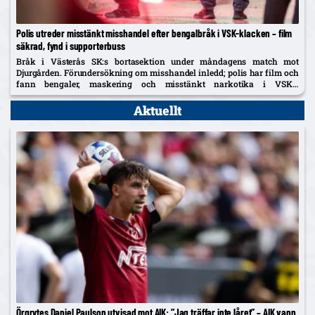
Polis utreder misstänkt misshandel efter bengalbråk i VSK-klacken – film
säkrad, fynd i supporterbuss
Bråk i Västerås SK:s bortasektion under måndagens match mot
Djurgården. Förundersökning om misshandel inledd; polis har film och
fann bengaler, maskering och misstänkt narkotika i VSK:s
supporterbuss – klubben tar avstånd.
Aktuellt
Örgrytes Daniel Paulson utvisad mot AIK: ”Jag träffar inte låret” – AIK vann