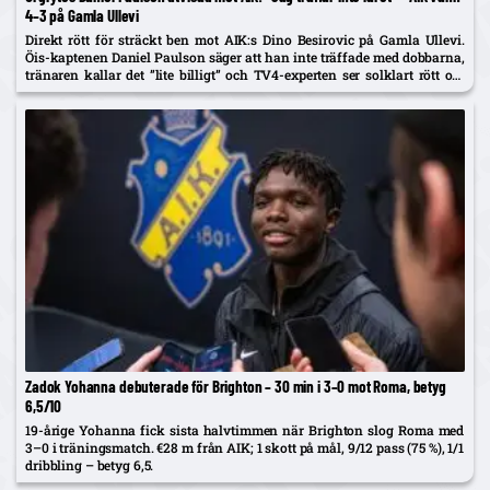
4–3 på Gamla Ullevi
Direkt rött för sträckt ben mot AIK:s Dino Besirovic på Gamla Ullevi.
Öis-kaptenen Daniel Paulson säger att han inte träffade med dobbarna,
tränaren kallar det ”lite billigt” och TV4-experten ser solklart rött om
det var träff.
Zadok Yohanna debuterade för Brighton – 30 min i 3–0 mot Roma, betyg
6,5/10
19-årige Yohanna fick sista halvtimmen när Brighton slog Roma med
3–0 i träningsmatch. €28 m från AIK; 1 skott på mål, 9/12 pass (75 %), 1/1
dribbling – betyg 6,5.