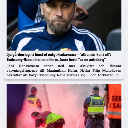
Djurgården lugnt i fönstret enligt Honkavaara – ”allt under kontroll”;
Tschoumy-Nana nära matchform, Asoro borta ”av en anledning”
Jani Honkavaara tonar ned mer aktivitet och lämnar
värvningsfrågorna till Maximilian Hahn. Hyllar Filip Manojlovic,
bekräftar att Daryl Tschoumy-Nana närmar sig – och förklarar Joel
Asoros frånvaro med att han är borta "av en anledning".