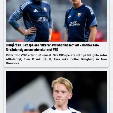
Djurgården: Sex spelare riskerar avstängning mot AIK – Honkavaara
förväntar sig annan intensitet mot VSK
Retur mot VSK efter 6–0 senast. Sex DIF-spelare står på två gula inför
AIK-derbyt; Lien 11 mål på 14, fyra raka nollor, Ringberg in från
Hönefoss.