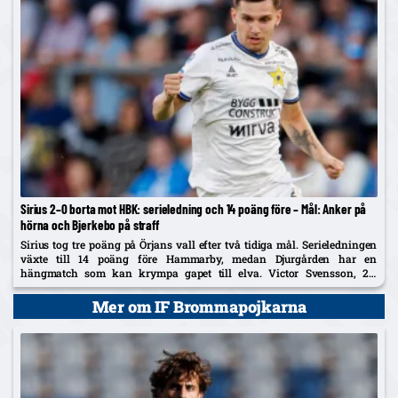
Sirius 2–0 borta mot HBK: serieledning och 14 poäng före – Mål: Anker på
hörna och Bjerkebo på straff
Sirius tog tre poäng på Örjans vall efter två tidiga mål. Serieledningen
växte till 14 poäng före Hammarby, medan Djurgården har en
hängmatch som kan krympa gapet till elva. Victor Svensson, 20,
startade centralt i Melker Heiers frånvaro.
Mer om IF Brommapojkarna