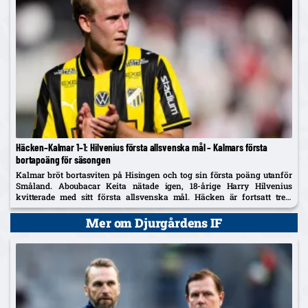
Häcken–Kalmar 1–1: Hilvenius första allsvenska mål – Kalmars första
bortapoäng för säsongen
Kalmar bröt bortasviten på Hisingen och tog sin första poäng utanför
Småland. Aboubacar Keita nätade igen, 18-årige Harry Hilvenius
kvitterade med sitt första allsvenska mål. Häcken är fortsatt trea,
Kalmar kliver upp på tionde plats.
Mer om Djurgårdens IF