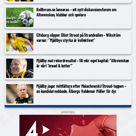
Bollforum.se lanseras – ett nytt diskussionsforum om
Allsvenskan, klubbar och spelare
Elfsborg slipper Elliot Stroud på Strandvallen – Wikström
varnar: ”Mjällbys styrka är kollektivet”
Mjällby mot rekordresultat – 56 mkr eget kapital; ”Allsvenskan
är vårt ’bread & butter'”
Mjällby jagar mittfältare efter Malachowski/Stroud-tappen –
en kandidat nobbade, Ålborgs Valdemar Möller för dyr
ANNONS: