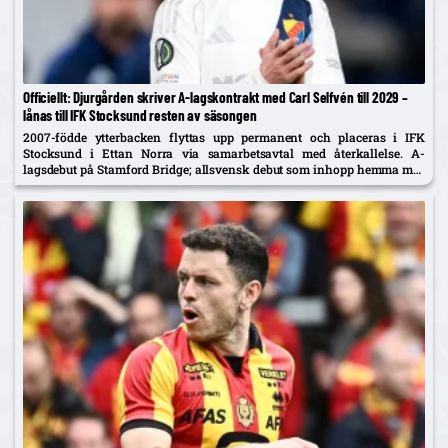
Officiellt: Djurgården skriver A-lagskontrakt med Carl Selfvén till 2029 –
lånas till IFK Stocksund resten av säsongen
2007-födde ytterbacken flyttas upp permanent och placeras i IFK
Stocksund i Ettan Norra via samarbetsavtal med återkallelse. A-
lagsdebut på Stamford Bridge; allsvensk debut som inhopp hemma mot
Brommapojkarna i år.