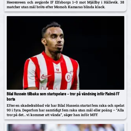
Heerenveen och avgjorde IF Elfsborgs 1–0 mot Mjällby i Hällevik. 38
matcher utan mål bröts efter Momoh Kamaras blinda klack.
Bilal Hussein tillbaka som startspelare – tror på vändning inför Malmö FF
borta
Efter en skadedrabbad vår har Bilal Hussein startat fem raka och spelat
90 i fyra. Degerfors har samtidigt fem raka utan mål eller poäng – ”Alla
tror på det… vi kommer att vända”, säger han inför MFF.