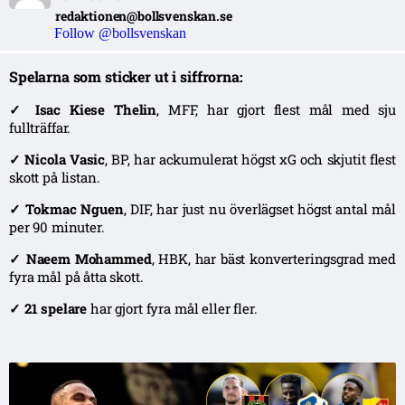
redaktionen@bollsvenskan.se
Follow @bollsvenskan
Spelarna som sticker ut i siffrorna:
✓ Isac Kiese Thelin
, MFF, har gjort flest mål med sju
fullträffar.
✓ Nicola Vasic
, BP, har ackumulerat högst xG och skjutit flest
skott på listan.
✓ Tokmac Nguen
, DIF, har just nu överlägset högst antal mål
per 90 minuter.
✓ Naeem Mohammed
, HBK, har bäst konverteringsgrad med
fyra mål på åtta skott.
✓ 21 spelare
har gjort fyra mål eller fler.