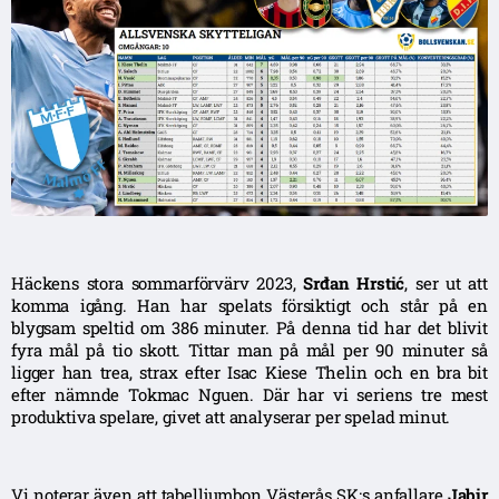
Häckens stora sommarförvärv 2023,
Srđan Hrstić
, ser ut att
komma igång. Han har spelats försiktigt och står på en
blygsam speltid om 386 minuter. På denna tid har det blivit
fyra mål på tio skott. Tittar man på mål per 90 minuter så
ligger han trea, strax efter Isac Kiese Thelin och en bra bit
efter nämnde Tokmac Nguen. Där har vi seriens tre mest
produktiva spelare, givet att analyserar per spelad minut.
Vi noterar även att tabelljumbon Västerås SK:s anfallare
Jabir