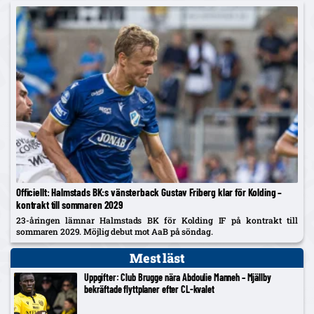
Officiellt: Halmstads BK:s vänsterback Gustav Friberg klar för Kolding –
kontrakt till sommaren 2029
23-åringen lämnar Halmstads BK för Kolding IF på kontrakt till
sommaren 2029. Möjlig debut mot AaB på söndag.
Mest läst
Uppgifter: Club Brugge nära Abdoulie Manneh – Mjällby
bekräftade flyttplaner efter CL-kvalet