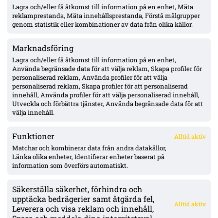
Lagra och/eller få åtkomst till information på en enhet, Mäta
Officiellt: Halmstads BK:s vänsterback Gustav Friberg klar för
reklamprestanda, Mäta innehållsprestanda, Förstå målgrupper
Kolding – kontrakt till sommaren 2029
genom statistik eller kombinationer av data från olika källor.
Marknadsföring
Olsson bröt 38-matchers måltorka – sköt Elfsborgs 1–0 borta
mot Mjällby
Lagra och/eller få åtkomst till information på en enhet,
Använda begränsade data för att välja reklam, Skapa profiler för
personaliserad reklam, Använda profiler för att välja
personaliserad reklam, Skapa profiler för att personaliserad
Officiellt: Samed Bazdar klar för Sint-Truidense – AIK-affären
innehåll, Använda profiler för att välja personaliserad innehåll,
sprack
Utveckla och förbättra tjänster, Använda begränsade data för att
välja innehåll.
Funktioner
Alltid aktiv
ÖVERSIKT
Matchar och kombinerar data från andra datakällor,
Länka olika enheter, Identifierar enheter baserat på
Nyheter & Reportage
Spelarbetyg
information som överförs automatiskt.
Analyser
RSS
Säkerställa säkerhet, förhindra och
KONTAKT
upptäcka bedrägerier samt åtgärda fel,
Alltid aktiv
kontakt@bollsvenskan.se
Leverera och visa reklam och innehåll,
redaktionen@bollsvenskan.se