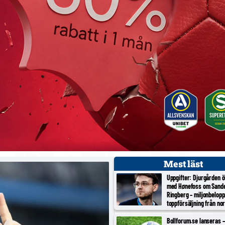
Mest läst
Uppgifter: Djurgården 
med Hønefoss om Sand
Ringberg – miljonbelopp
toppförsäljning från no
tredjeligan
Bollforum.se lanseras – 