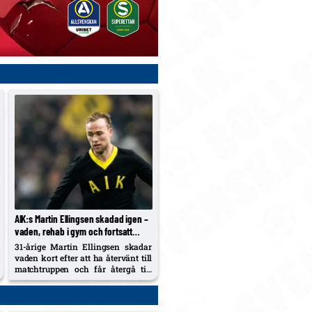
AIK:s Martin Ellingsen skadad igen –
vaden, rehab i gym och fortsatt
väntan på allsvensk debut
31-årige Martin Ellingsen skadar
vaden kort efter att ha återvänt till
matchtruppen och får återgå till
gym-rehab. Han har ännu inte
spelat för AIK sedan cupskadan
mot Kalmar FF, och klubben dras