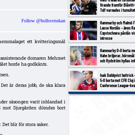
firande framför Blåvitt
Tolf varnades i tumulte
Follow @bollsvenskan
Hammarby och Malmö F
Lasse Nordås – även R
Częstochowa påstås vi
intresse
hemmalaget ett kvitteringsmål
Hammarby 0–0 borta m
Hahn briljerar, hörnmål
en assisterande domaren Mehmet
och Rydström hyllas inf
målet borde ha godkänts.
tsen.
Isak Dahlqvist hattrick
5–0 borta mot CFR Cluj 
. Det är deras jobb, de ska klara
Conference League-kva
der säsongen varit inblandad i
IS mot Djurgården dömdes bort
Det blir för stora saker.
a.