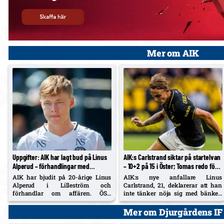
Mer om AIK
Uppgifter: AIK har lagt bud på Linus
AIK:s Carlstrand siktar på startelvan
Alperud – förhandlingar med
– 10+2 på 15 i Öster; Tomas redo för
Lilleström; ÖSK har 20 %
lördag
AIK har bjudit på 20-årige Linus
AIK:s nye anfallare Linus
vidareförsäljning
Alperud i Lilleström och
Carlstrand, 21, deklarerar att han
förhandlar om affären. ÖSK
inte tänker nöja sig med bänken
säkrade 20 % vidareförsäljning vid
efter debuten mot Örgryte.
fjolårets flytt (cirka 5–6 Mkr) och
Samtidigt säger 29-årige
Mer om Djurgårdens IF
får del av en eventuell övergång.
mittbacken Diogo Tomas att han är