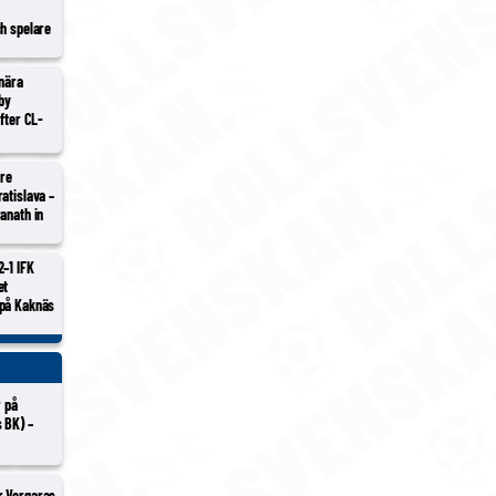
ch spelare
 nära
lby
efter CL-
tre
atislava –
anath in
2–1 IFK
et
 på Kaknäs
r på
 BK) –
r Vergaras