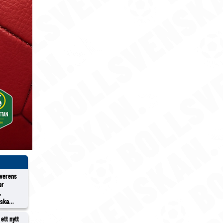
överens
er
,
rska
ett nytt