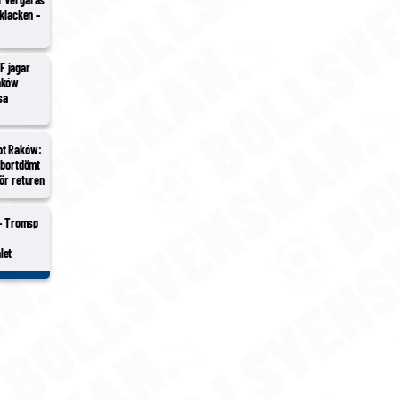
-klacken –
t
F jagar
aków
sa
ot Raków:
 bortdömt
ör returen
 – Tromsø
i
let