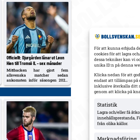
med en lång skadelista som nu
också utreds...
För att kunna erbjuda d
cookies för att lagra oc
Officiellt: Djurgården lånar ut Leon
dessa tekniker kan vi o
Hien till Tromsö IL – sex månader
unika ID:n på denna web
Mittbacken har gjort fem
Klicka nedan för att go
allsvenska matcher sedan
ankomsten inför säsongen 2026.
endast att tillämpas på
DIF:s fotbollschef Maximilian
inklusive återkalla dit
Hahn: miljöombyte ska ge
genom att klicka på kn
regelbundna minuter och
matchrytm.
Statistik
Lagra och/eller få åt
innehållsprestanda, F
från olika källor.
Marknadsföring