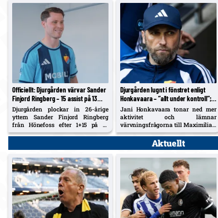
redo att spela på lördag.
Officiellt: Djurgården värvar Sander
Djurgården lugnt i fönstret enligt
Finjord Ringberg – 15 assist på 13
Honkavaara – ”allt under kontroll”;
matcher i Hönefoss, kontrakt till juni
Tschoumy-Nana nära matchform,
Djurgården plockar in 26-årige
Jani Honkavaara tonar ned mer
2031
Asoro borta ”av en anledning”
yttern Sander Finjord Ringberg
aktivitet och lämnar
från Hönefoss efter 1+15 på 13
värvningsfrågorna till Maximilian
matcher i år. Avtal till sista juni
Hahn. Hyllar Filip Manojlovic,
2031.
bekräftar att Daryl Tschoumy-
Aktuellt
Nana närmar sig – och förklarar
Joel Asoros frånvaro med att han
är borta "av en anledning".