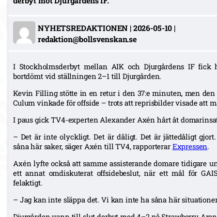
derbyt mot Djurgårdens IF.
NYHETSREDAKTIONEN
|
2026-05-10
|
redaktion@bollsvenskan.se
I Stockholmsderbyt mellan AIK och Djurgårdens IF fick 
bortdömt vid ställningen 2–1 till Djurgården.
Kevin Filling stötte in en retur i den 37:e minuten, men d
Culum vinkade för offside – trots att reprisbilder visade att 
I paus gick TV4-experten Alexander Axén hårt åt domarinsa
– Det är inte olyckligt. Det är dåligt. Det är jättedåligt gjort
såna här saker, säger Axén till TV4, rapporterar
Expressen
.
Axén lyfte också att samme assisterande domare tidigare un
ett annat omdiskuterat offsidebeslut, när ett mål för GA
felaktigt.
– Jag kan inte släppa det. Vi kan inte ha såna här situationer. 
Djurgården vann till slut derbyt med 4–2 på Strawberry Aren