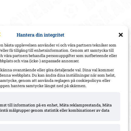
Hantera din integritet
en bästa upplevelsen använder vi och våra partners tekniker som
h/eller få tillgång till enhetsinformation. Genom att samtycka till
ch våra partners behandla personuppgifter som surfbeteende eller
bplats och visa (icke-) anpassade annonser.
dkänna ovanstående eller göra detaljerade val. Dina val kommer
 denna webbplats. Du kan ändra dina inställningar när som helst,
t samtycke, genom att använda reglagen på cookiepolicyn eller
appen hantera samtycke längst ned på skärmen.
komst till information på en enhet, Mäta reklamprestanda, Mäta
örstå målgrupper genom statistik eller kombinationer av data