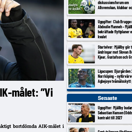
diskussionsforum om
Allsvenskan, klubbar o
Uppgifter: Club Brugge
Abdoulie Manneh – Mjäl
bekräftade flyttplaner 
kvalet
Startelvor: Mjällby gör 
ändringar mot Slovan Br
Kjear, Gustafson och Gr
Ligacupen: Djurgården 
Norrköping – nyförvärv
Agbejoye tvåmålsskytt
IK-målet: ”Vi
Senaste
Uppgifter: Mjällby buda
Sebastian Hansen (Odds
kontrakt till 2027
aktigt bortdömda AIK-målet i
Gent-tränaren fördöme