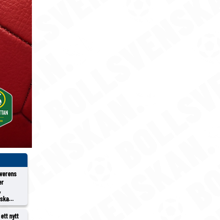
överens
er
,
rska
ett nytt