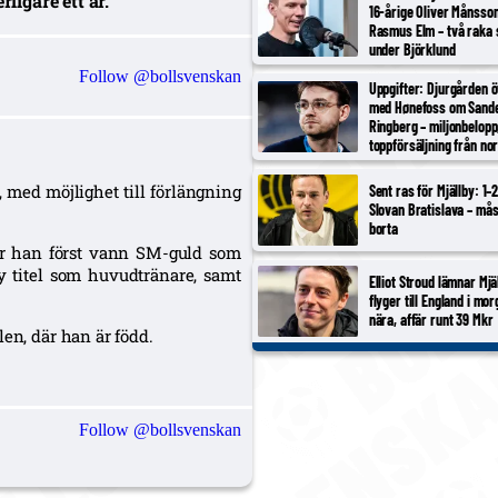
ligare ett år.
16-årige Oliver Månsso
Rasmus Elm – två raka 
under Björklund
Follow @bollsvenskan
Uppgifter: Djurgården 
med Hønefoss om Sand
Ringberg – miljonbelopp
toppförsäljning från no
tredjeligan
8, med möjlighet till förlängning
Sent ras för Mjällby: 1–
Slovan Bratislava – må
borta
där han först vann SM-guld som
ny titel som huvudtränare, samt
Elliot Stroud lämnar Mjä
flyger till England i mor
nära, affär runt 39 Mkr
len, där han är född.
Follow @bollsvenskan