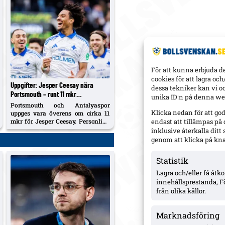
För att kunna erbjuda d
cookies för att lagra oc
Uppgifter: Jesper Ceesay nära
dessa tekniker kan vi o
Portsmouth – runt 11 mkr
unika ID:n på denna web
överenskommet, betalningsstruktur
Portsmouth och Antalyaspor
återstår
Klicka nedan för att go
uppges vara överens om cirka 11
mkr för Jesper Ceesay. Personliga
endast att tillämpas på
villkoren klara; betalningsplanen
inklusive återkalla dit
fintrimmas och resa till England
genom att klicka på kn
väntas inom ett dygn.
Statistik
Lagra och/eller få åt
innehållsprestanda, F
från olika källor.
Marknadsföring