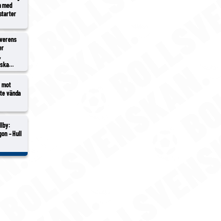
n med
starter
överens
er
,
rska
2 mot
ste vända
llby:
gon – Hull