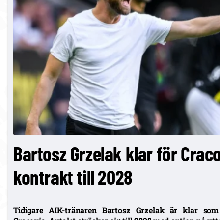
Bartosz Grzelak klar för Craco
kontrakt till 2028
Tidigare AIK-tränaren Bartosz Grzelak är klar so