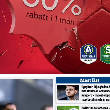
Mest läst
Uppgifter: Djurgården 
med Hønefoss om Sand
Ringberg – miljonbelopp
toppförsäljning från no
tredjeligan
Bollforum.se lanseras – 