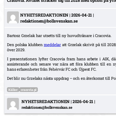
Cracovia. Avtalet sträcker sig till 2028 med option på ytter
NYHETSREDAKTIONEN
|
2026-04-21
|
redaktionen@bollsvenskan.se
Bartosz Grzelak har utsetts till ny huvudtränare i Cracovia.
Den polska klubben
meddelar
att Grzelak skrivit på till 202
över 2029.
I presentationen lyfter Cracovia fram hans arbete i AIK, 
assisterande och senare var nära att föra klubben till en 
hans erfarenheter från Fehérvár FC och Újpest FC.
Det blir nu Grzelaks nästa uppdrag – och en återkomst till Po
Källor:
cracovia.pl
NYHETSREDAKTIONEN
|
2026-04-21
|
redaktionen@bollsvenskan.se