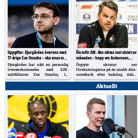
Uppgifter: Djurgården överens med
Öis inför AIK: Alm siktas mot slutet av
17-årige Eze Onuoha – ska enas med
månaden – hopp om Andersson,
SJK om övergångssumma
inga risker tas
Djurgården har nått en personlig
Örgryte skruvar ner
överenskommelse med SJK-
förväntningarna på en snabb Alm-
mittfältaren Eze Onuoha, 17.
comeback efter bakslag. Adam
Klubb-till-klubb återstår – AIK har
Andersson kan vara aktuell redan
också jagat talangen som
på lördag, men Holmberg klargör
Aktuellt
debuterade i maj och tagit en
att Öis inte tar några risker.
startplats i SJK.