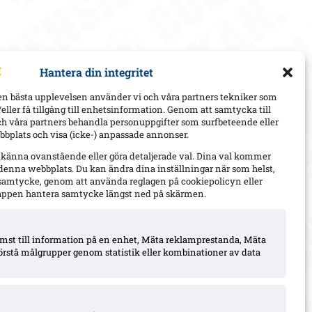
Hantera din integritet
en bästa upplevelsen använder vi och våra partners tekniker som
h/eller få tillgång till enhetsinformation. Genom att samtycka till
ch våra partners behandla personuppgifter som surfbeteende eller
bplats och visa (icke-) anpassade annonser.
dkänna ovanstående eller göra detaljerade val. Dina val kommer
 denna webbplats. Du kan ändra dina inställningar när som helst,
t samtycke, genom att använda reglagen på cookiepolicyn eller
appen hantera samtycke längst ned på skärmen.
komst till information på en enhet, Mäta reklamprestanda, Mäta
örstå målgrupper genom statistik eller kombinationer av data