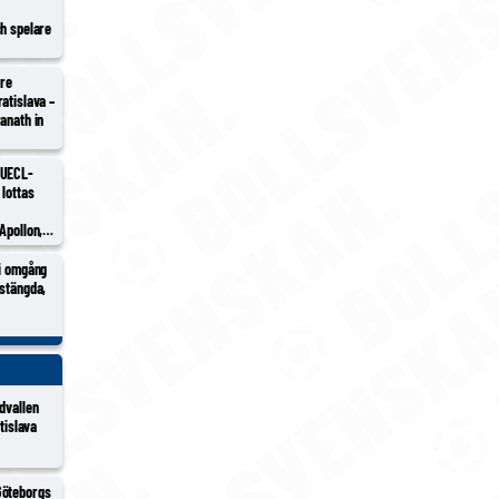
ch spelare
tre
atislava –
anath in
 UECL-
 lottas
Apollon,
h/Sion
 i omgång
vstängda,
dvallen
atislava
Göteborgs