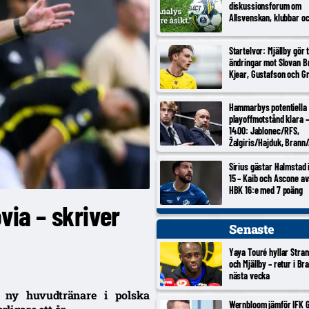
diskussionsforum om
Allsvenskan, klubbar o
Startelvor: Mjällby gör 
ändringar mot Slovan Br
Kjear, Gustafson och Gr
Hammarbys potentiella
playoffmotstånd klara –
14.00: Jablonec/RFS,
Žalgiris/Hajduk, Brann/
Inter Turku/Vaduz, Noa
Sirius gästar Halmstad
15 – Kaib och Ascone a
HBK 16:e med 7 poäng
via – skriver
Senaste
Yaya Touré hyllar Stran
och Mjällby – retur i Br
nästa vecka
m ny huvudtränare i polska
Wernbloom jämför IFK 