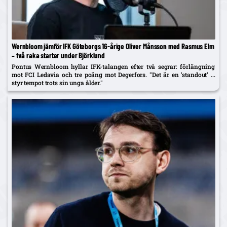
Wernbloom jämför IFK Göteborgs 16-årige Oliver Månsson med Rasmus Elm
– två raka starter under Björklund
Pontus Wernbloom hyllar IFK-talangen efter två segrar: förlängning
mot FCI Ledavia och tre poäng mot Degerfors. "Det är en 'standout' ...
styr tempot trots sin unga ålder."