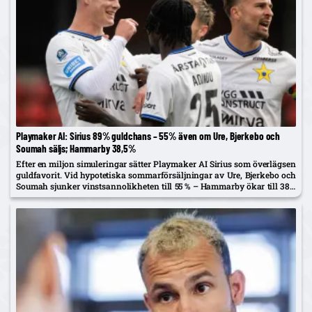
Playmaker AI: Sirius 89% guldchans – 55% även om Ure, Bjerkebo och
Soumah säljs; Hammarby 38,5%
Efter en miljon simuleringar sätter Playmaker AI Sirius som överlägsen
guldfavorit. Vid hypotetiska sommarförsäljningar av Ure, Bjerkebo och
Soumah sjunker vinstsannolikheten till 55 % – Hammarby ökar till 38,5
%.