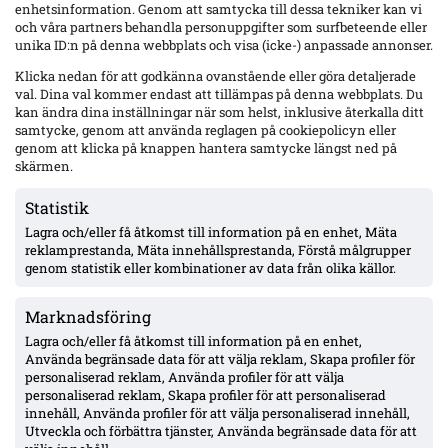
enhetsinformation. Genom att samtycka till dessa tekniker kan vi
och våra partners behandla personuppgifter som surfbeteende eller
Senaste
unika ID:n på denna webbplats och visa (icke-) anpassade annonser.
Yaya Touré hyllar Strandvallen och Mjällby – retur i Bratislava
Klicka nedan för att godkänna ovanstående eller göra detaljerade
nästa vecka
val. Dina val kommer endast att tillämpas på denna webbplats. Du
kan ändra dina inställningar när som helst, inklusive återkalla ditt
samtycke, genom att använda reglagen på cookiepolicyn eller
genom att klicka på knappen hantera samtycke längst ned på
Wernbloom jämför IFK Göteborgs 16-årige Oliver Månsson med
Rasmus Elm – två raka starter under Björklund
skärmen.
Statistik
Lagra och/eller få åtkomst till information på en enhet, Mäta
Uppgifter: Djurgården överens med Hønefoss om Sander
Ringberg – miljonbelopp, toppförsäljning från norska
reklamprestanda, Mäta innehållsprestanda, Förstå målgrupper
tredjeligan
genom statistik eller kombinationer av data från olika källor.
Marknadsföring
Sent ras för Mjällby: 1–2 mot Slovan Bratislava – måste vända
borta
Lagra och/eller få åtkomst till information på en enhet,
Använda begränsade data för att välja reklam, Skapa profiler för
personaliserad reklam, Använda profiler för att välja
personaliserad reklam, Skapa profiler för att personaliserad
Elliot Stroud lämnar Mjällby: flyger till England i morgon – Hull
innehåll, Använda profiler för att välja personaliserad innehåll,
nära, affär runt 39 Mkr
Utveckla och förbättra tjänster, Använda begränsade data för att