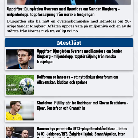
Uppgifter: Djurgården överens med Hønefoss om Sander Ringberg –
miljonbelopp, toppförsäljning från norska tredjeligan
Djurgården ska ha nått en överenskommelse med Hønefoss om 26-
årige Sander Ringberg. Affären uppges vara på miljonnivå och en av de
största från Norges nivå tre, enligt tv2.no.
Mest läst
Uppgifter: Djurgården överens med Hønefoss om Sander
Ringberg – miljonbelopp, toppförsäljning från norska
tredjeligan
Bollforum.se lanseras – ett nytt diskussionsforum om
Allsvenskan, klubbar och spelare
Startelvor: Mjällby gör tre ändringar mot Slovan Bratislava –
Kjear, Gustafson och Granath in
Hammarbys potentiella UECL-playoffmotstånd klara – lottas
14.00: Jablonec/RFS, Žalgiris/Hajduk, Brann/Apollon, Inter