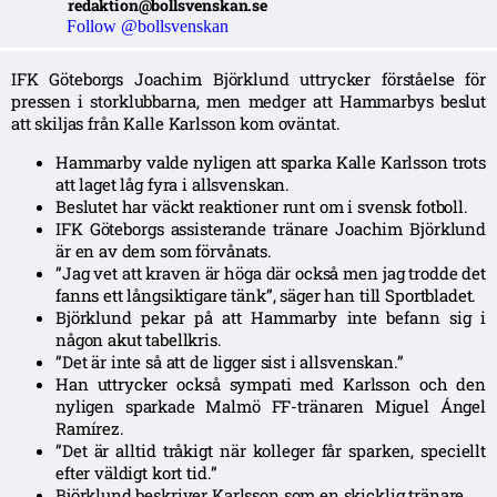
redaktion@bollsvenskan.se
Follow @bollsvenskan
IFK Göteborgs Joachim Björklund uttrycker förståelse för
pressen i storklubbarna, men medger att Hammarbys beslut
att skiljas från Kalle Karlsson kom oväntat.
Hammarby valde nyligen att sparka Kalle Karlsson trots
att laget låg fyra i allsvenskan.
Beslutet har väckt reaktioner runt om i svensk fotboll.
IFK Göteborgs assisterande tränare Joachim Björklund
är en av dem som förvånats.
”Jag vet att kraven är höga där också men jag trodde det
fanns ett långsiktigare tänk”, säger han till Sportbladet.
Björklund pekar på att Hammarby inte befann sig i
någon akut tabellkris.
”Det är inte så att de ligger sist i allsvenskan.”
Han uttrycker också sympati med Karlsson och den
nyligen sparkade Malmö FF-tränaren Miguel Ángel
Ramírez.
”Det är alltid tråkigt när kolleger får sparken, speciellt
efter väldigt kort tid.”
Björklund beskriver Karlsson som en skicklig tränare.