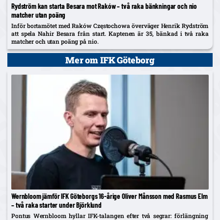
Rydström kan starta Besara mot Raków – två raka bänkningar och nio
matcher utan poäng
Inför bortamötet med Raków Częstochowa överväger Henrik Rydström
att spela Nahir Besara från start. Kaptenen är 35, bänkad i två raka
matcher och utan poäng på nio.
Mer om IFK Göteborg
Wernbloom jämför IFK Göteborgs 16-årige Oliver Månsson med Rasmus Elm
– två raka starter under Björklund
Pontus Wernbloom hyllar IFK-talangen efter två segrar: förlängning