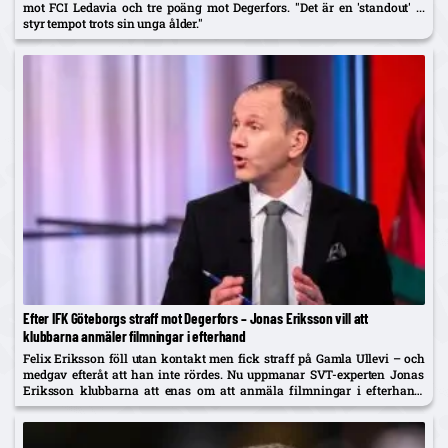
mot FCI Ledavia och tre poäng mot Degerfors. "Det är en 'standout' ...
styr tempot trots sin unga ålder."
Efter IFK Göteborgs straff mot Degerfors – Jonas Eriksson vill att
klubbarna anmäler filmningar i efterhand
Felix Eriksson föll utan kontakt men fick straff på Gamla Ullevi – och
medgav efteråt att han inte rördes. Nu uppmanar SVT-experten Jonas
Eriksson klubbarna att enas om att anmäla filmningar i efterhand:
"Ingen vill se fusket."