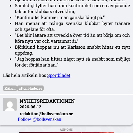
Samtidigt lyfter han fram kontinuitet som en avgörande
faktor för klubbars utveckling.
”Kontinuitet kommer man ganska långt på.”
Han menar att många svenska klubbar byter tränare
och spelare för ofta.
”Det blir lättare att utveckla över tid än att börja om och
köra nytt var och vartannat år.”
Björklund hoppas nu att Karlsson snabbt hittar ett nytt
uppdrag.
”Jag hoppas han hittar något nytt så snabbt som möjligt
för det förtjänar han.”
Läs hela artikeln hos
Sportbladet
.
Källor:
aftonbladet.se
NYHETSREDAKTIONEN
2026-06-12
redaktion@bollsvenskan.se
Follow @bollsvenskan
ANNONS: