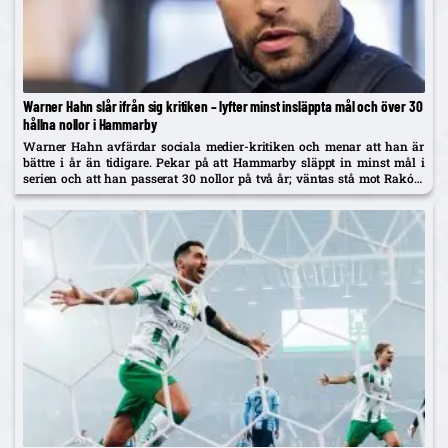
Warner Hahn slår ifrån sig kritiken – lyfter minst insläppta mål och över 30
hållna nollor i Hammarby
Warner Hahn avfärdar sociala medier-kritiken och menar att han är
bättre i år än tidigare. Pekar på att Hammarby släppt in minst mål i
serien och att han passerat 30 nollor på två år; väntas stå mot Raków
på torsdag.