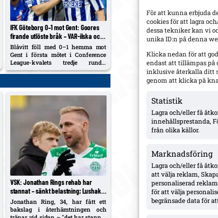
För att kunna erbjuda d
cookies för att lagra oc
IFK Göteborg 0–1 mot Gent: Goores
dessa tekniker kan vi o
firande utlöste bråk – VAR-ilska och
unika ID:n på denna web
heta scener inför returen
Blåvitt föll med 0–1 hemma mot
Klicka nedan för att go
Gent i första mötet i Conference
League-kvalets tredje runda.
endast att tillämpas på
Hyllarion Goores segermål och
inklusive återkalla dit
firande framför hemmaklacken
genom att klicka på kn
triggade tumult, med varningar
och kastade föremål. Efter paus
Statistik
rasade IFK-spelare mot en tidig
avblåsning trots VAR –...
Lagra och/eller få åt
innehållsprestanda, F
från olika källor.
Marknadsföring
Lagra och/eller få åtk
att välja reklam, Skapa
VSK: Jonathan Rings rehab har
personaliserad reklam,
stannat – sänkt belastning; Lushaku
för att välja personal
osäker, Nsabiyumva igång med boll
begränsade data för att
Jonathan Ring, 34, har fått ett
bakslag i återhämtningen och
tränar vid sidan – "det har stannat