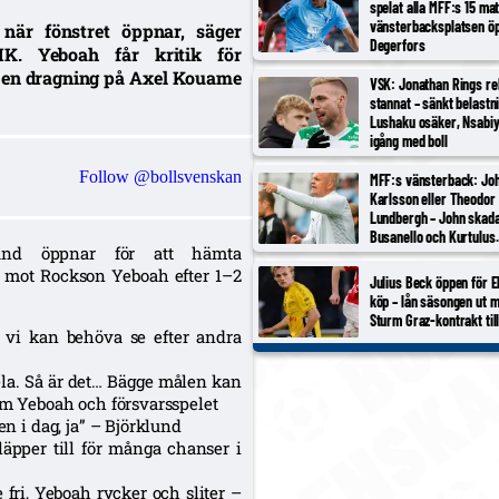
spelat alla MFF:s 15 ma
vänsterbacksplatsen öp
när fönstret öppnar, säger
Degerfors
IK. Yeboah får kritik för
e en dragning på Axel Kouame
VSK: Jonathan Rings re
stannat – sänkt belastn
Lushaku osäker, Nsabi
igång med boll
Follow @bollsvenskan
MFF:s vänsterback: Jo
Karlsson eller Theodor
Lundbergh – John skada
Busanello och Kurtulus
lund öppnar för att hämta
avstängda; Malte Frejd 
ik mot Rockson Yeboah efter 1–2
bredvid Djurić, 17-årige
Julius Beck öppen för E
aktuell
köp – lån säsongen ut m
Sturm Graz-kontrakt til
tt vi kan behöva se efter andra
pela. Så är det… Bägge målen kan
 om Yeboah och försvarsspelet
en i dag, ja” – Björklund
läpper till för många chanser i
fri, Yeboah rycker och sliter –