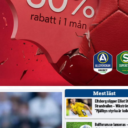
Mest läst
Elfsborg slipper Elliot 
Strandvallen – Wikströ
”Mjällbys styrka är koll
Bollforum.se lanseras – 