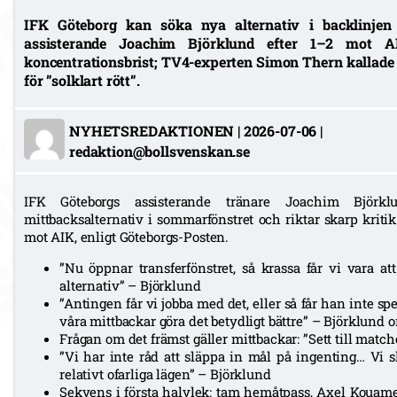
IFK Göteborg kan söka nya alternativ i backlinjen 
assisterande Joachim Björklund efter 1–2 mot A
koncentrationsbrist; TV4-experten Simon Thern kallad
för ”solklart rött”.
NYHETSREDAKTIONEN
|
2026-07-06
|
redaktion@bollsvenskan.se
IFK Göteborgs assisterande tränare Joachim Björk
mittbacksalternativ i sommarfönstret och riktar skarp krit
mot AIK, enligt Göteborgs-Posten.
”Nu öppnar transferfönstret, så krassa får vi vara a
alternativ” – Björklund
”Antingen får vi jobba med det, eller så får han inte s
våra mittbackar göra det betydligt bättre” – Björklund
Frågan om det främst gäller mittbackar: ”Sett till match
”Vi har inte råd att släppa in mål på ingenting… Vi s
relativt ofarliga lägen” – Björklund
Sekvens i första halvlek: tam hemåtpass, Axel Kouame 