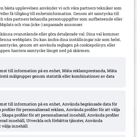
en bästa upplevelsen använder vi och våra partners tekniker som
h/eller få tillgång till enhetsinformation. Genom att samtycka till
ch våra partners behandla personuppgifter som surfbeteende eller
bplats och visa (icke-) anpassade annonser.
dkänna ovanstående eller göra detaljerade val. Dina val kommer
 denna webbplats. Du kan ändra dina inställningar när som helst,
t samtycke, genom att använda reglagen på cookiepolicyn eller
appen hantera samtycke längst ned på skärmen.
komst till information på en enhet, Mäta reklamprestanda, Mäta
örstå målgrupper genom statistik eller kombinationer av data
omst till information på en enhet, Använda begränsade data för
 profiler för personaliserad reklam, Använda profiler för att välja
 Skapa profiler för att personaliserad innehåll, Använda profiler
iserad innehåll, Utveckla och förbättra tjänster, Använda
 välja innehåll.