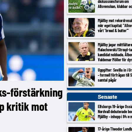
diskussionsforum om
Allsvenskan, klubbar o
Mjällby mot rekordresul
mkr eget kapital; ”Alls
vårt ’bread & butter'”
Mjällby jagar mittfältar
Malachowski/Stroud-ta
kandidat nobbade, Ålbo
Valdemar Möller för dy
Uppgifter: Sevilla in i 
– formell förfrågan till S
samtal pågår
ks-förstärkning
Senaste
p kritik mot
Elfsborgs 19-årige Ossi
Nordvall debuterade bo
Mjällby – inhopp i 84:e 
17-årige Theodor Lundb