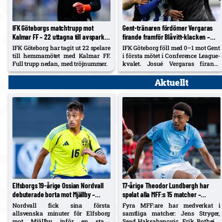
IFK Göteborgs matchtrupp mot
Gent-tränaren fördömer Vergaras
Kalmar FF – 22 uttagna till avspark
firande framför Blåvitt-klacken –
16.30
Tolf varnades i tumultet
IFK Göteborg har tagit ut 22 spelare
IFK Göteborg föll med 0–1 mot Gent
till hemmamötet med Kalmar FF.
i första mötet i Conference League-
Full trupp nedan, med tröjnummer.
kvalet. Josué Vergaras firande
framför Blåvitt-klacken utlöste
bråk – Rik De Mil tog avstånd och
Aktuellt
försökte stoppa sin spelare, medan
Noah Tolf varnades och
Erlingmark sågar domarinsatsen.
Elfsborgs 19-årige Ossian Nordvall
17-årige Theodor Lundbergh har
debuterade borta mot Mjällby –
spelat alla MFF:s 15 matcher –
inhopp i 84:e minuten
vänsterbacksplatsen öppen inför
Nordvall fick sina första
Fyra MFF:are har medverkat i
Degerfors
allsvenska minuter för Elfsborg
samtliga matcher: Jens Stryger,
mot Mjällby inför en stark
Sead Haksabanovic, Erik Botheim