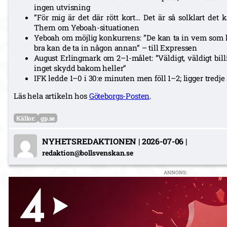
ingen utvisning
”För mig är det där rött kort… Det är så solklart de
Thern om Yeboah-situationen
Yeboah om möjlig konkurrens: ”De kan ta in vem som he
bra kan de ta in någon annan” – till Expressen
August Erlingmark om 2–1-målet: ”Väldigt, väldigt bill
inget skydd bakom heller”
IFK ledde 1–0 i 30:e minuten men föll 1–2; ligger tredje
Läs hela artikeln hos
Göteborgs-Posten
.
Källor:
gp.se
NYHETSREDAKTIONEN
|
2026-07-06
|
redaktion@bollsvenskan.se
ANNONS: