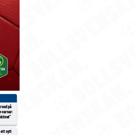
Stroud på
m varnar:
ektivet”
ett nytt