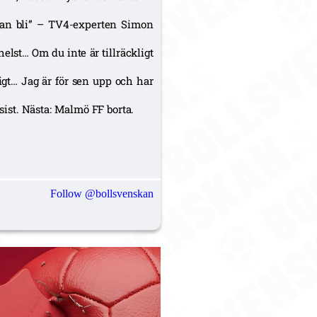
t kan bli” – TV4-experten Simon
lst… Om du inte är tillräckligt
igt… Jag är för sen upp och har
 sist. Nästa: Malmö FF borta.
Follow @bollsvenskan