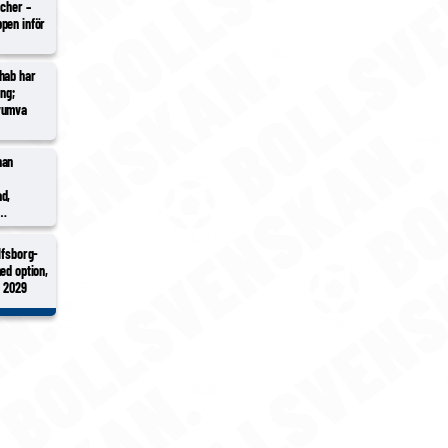
tcher –
pen inför
hab har
ing;
yumva
han
d,
Pålsson in
 Hidalgo
lfsborg-
ed option,
l 2029