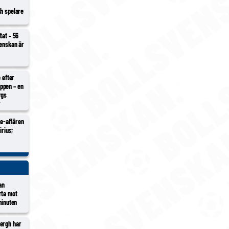
ch spelare
tat – 56
venskan är
e efter
ppen – en
rgs
r
Ure-affären
irius;
an
rta mot
minuten
ergh har