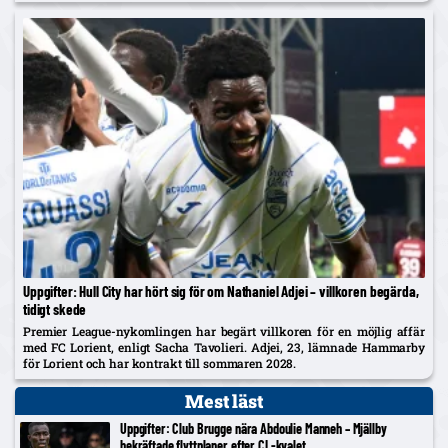
Uppgifter: Hull City har hört sig för om Nathaniel Adjei – villkoren begärda,
tidigt skede
Premier League-nykomlingen har begärt villkoren för en möjlig affär
med FC Lorient, enligt Sacha Tavolieri. Adjei, 23, lämnade Hammarby
för Lorient och har kontrakt till sommaren 2028.
Mest läst
Uppgifter: Club Brugge nära Abdoulie Manneh – Mjällby
bekräftade flyttplaner efter CL-kvalet