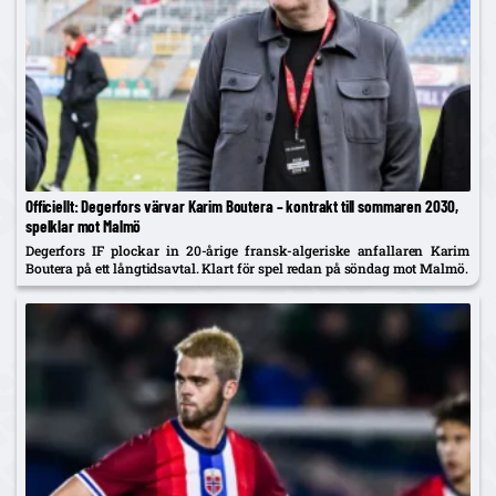
Officiellt: Degerfors värvar Karim Boutera – kontrakt till sommaren 2030,
spelklar mot Malmö
Degerfors IF plockar in 20-årige fransk-algeriske anfallaren Karim
Boutera på ett långtidsavtal. Klart för spel redan på söndag mot Malmö.