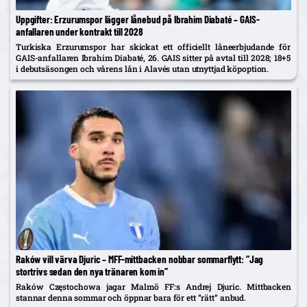
Uppgifter: Erzurumspor lägger lånebud på Ibrahim Diabaté – GAIS-
anfallaren under kontrakt till 2028
Turkiska Erzurumspor har skickat ett officiellt låneerbjudande för
GAIS-anfallaren Ibrahim Diabaté, 26. GAIS sitter på avtal till 2028; 18+5
i debutsäsongen och vårens lån i Alavés utan utnyttjad köpoption.
Raków vill värva Djuric – MFF-mittbacken nobbar sommarflytt: ”Jag
stortrivs sedan den nya tränaren kom in”
Raków Częstochowa jagar Malmö FF:s Andrej Djuric. Mittbacken
stannar denna sommar och öppnar bara för ett ”rätt” anbud.