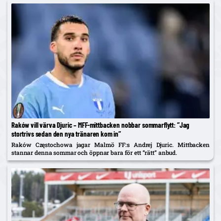
Raków vill värva Djuric – MFF-mittbacken nobbar sommarflytt: ”Jag
stortrivs sedan den nya tränaren kom in”
Raków Częstochowa jagar Malmö FF:s Andrej Djuric. Mittbacken
stannar denna sommar och öppnar bara för ett ”rätt” anbud.