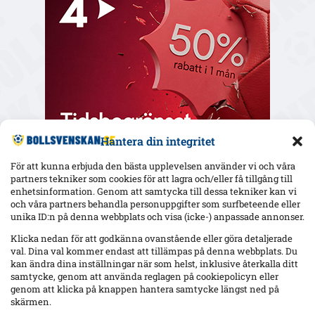
Hantera din integritet
För att kunna erbjuda den bästa upplevelsen använder vi och våra
partners tekniker som cookies för att lagra och/eller få tillgång till
enhetsinformation. Genom att samtycka till dessa tekniker kan vi
och våra partners behandla personuppgifter som surfbeteende eller
Senaste
unika ID:n på denna webbplats och visa (icke-) anpassade annonser.
Uppgifter: Erzurumspor lägger lånebud på Ibrahim Diabaté –
Klicka nedan för att godkänna ovanstående eller göra detaljerade
GAIS-anfallaren under kontrakt till 2028
val. Dina val kommer endast att tillämpas på denna webbplats. Du
kan ändra dina inställningar när som helst, inklusive återkalla ditt
samtycke, genom att använda reglagen på cookiepolicyn eller
genom att klicka på knappen hantera samtycke längst ned på
Raków vill värva Djuric – MFF-mittbacken nobbar sommarflytt:
”Jag stortrivs sedan den nya tränaren kom in”
skärmen.