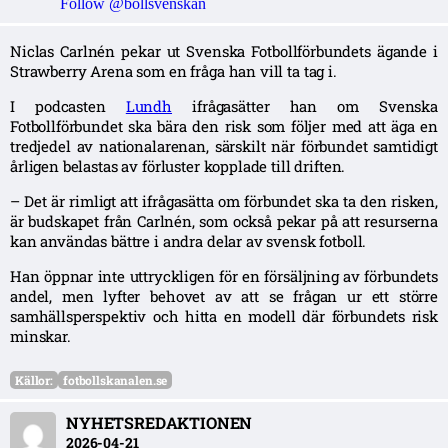
Follow @bollsvenskan
Niclas Carlnén pekar ut Svenska Fotbollförbundets ägande i
Strawberry Arena som en fråga han vill ta tag i.
I podcasten
Lundh
ifrågasätter han om Svenska
Fotbollförbundet ska bära den risk som följer med att äga en
tredjedel av nationalarenan, särskilt när förbundet samtidigt
årligen belastas av förluster kopplade till driften.
– Det är rimligt att ifrågasätta om förbundet ska ta den risken,
är budskapet från Carlnén, som också pekar på att resurserna
kan användas bättre i andra delar av svensk fotboll.
Han öppnar inte uttryckligen för en försäljning av förbundets
andel, men lyfter behovet av att se frågan ur ett större
samhällsperspektiv och hitta en modell där förbundets risk
minskar.
Källor:
fotbollskanalen.se
NYHETSREDAKTIONEN
2026-04-21