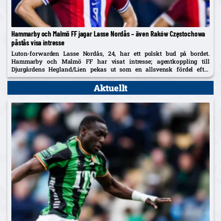
Hammarby och Malmö FF jagar Lasse Nordås – även Raków Częstochowa
påstås visa intresse
Luton-forwarden Lasse Nordås, 24, har ett polskt bud på bordet.
Hammarby och Malmö FF har visat intresse; agentkoppling till
Djurgårdens Hegland/Lien pekas ut som en allsvensk fördel efter
norrmannens succélån i Heerenveen.
Aktuellt