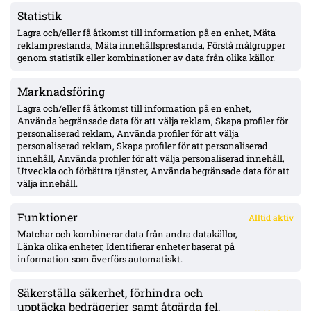
Statistik
Lagra och/eller få åtkomst till information på en enhet, Mäta
Uppgifter: Hull City har hört sig för om Nathaniel Adjei –
villkoren begärda, tidigt skede
reklamprestanda, Mäta innehållsprestanda, Förstå målgrupper
genom statistik eller kombinationer av data från olika källor.
Marknadsföring
Officiellt: Kalmar FF lånar ut Abdi Sabriye till FF Jaro –
säsongen ut
Lagra och/eller få åtkomst till information på en enhet,
Använda begränsade data för att välja reklam, Skapa profiler för
personaliserad reklam, Använda profiler för att välja
personaliserad reklam, Skapa profiler för att personaliserad
Officiellt: Degerfors värvar Karim Boutera – kontrakt till
innehåll, Använda profiler för att välja personaliserad innehåll,
sommaren 2030, spelklar mot Malmö
Utveckla och förbättra tjänster, Använda begränsade data för att
välja innehåll.
Funktioner
Alltid aktiv
ÖVERSIKT
Matchar och kombinerar data från andra datakällor,
Länka olika enheter, Identifierar enheter baserat på
Nyheter & Reportage
Spelarbetyg
information som överförs automatiskt.
Analyser
RSS
Säkerställa säkerhet, förhindra och
KONTAKT
upptäcka bedrägerier samt åtgärda fel,