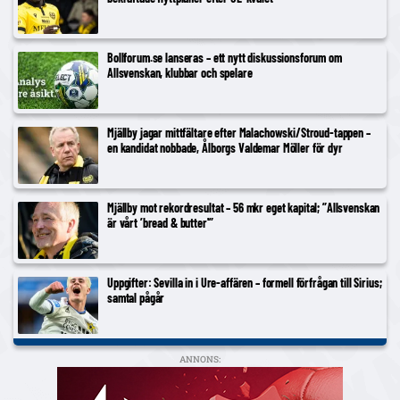
Bollforum.se lanseras – ett nytt diskussionsforum om
Allsvenskan, klubbar och spelare
Mjällby jagar mittfältare efter Malachowski/Stroud-tappen –
en kandidat nobbade, Ålborgs Valdemar Möller för dyr
Mjällby mot rekordresultat – 56 mkr eget kapital; ”Allsvenskan
är vårt ’bread & butter'”
Uppgifter: Sevilla in i Ure-affären – formell förfrågan till Sirius;
samtal pågår
ANNONS: