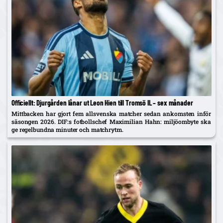
Officiellt: Djurgården lånar ut Leon Hien till Tromsö IL – sex månader
Mittbacken har gjort fem allsvenska matcher sedan ankomsten inför
säsongen 2026. DIF:s fotbollschef Maximilian Hahn: miljöombyte ska
ge regelbundna minuter och matchrytm.