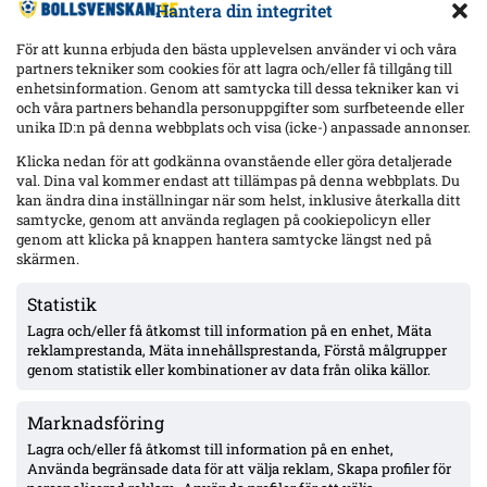
Hantera din integritet
För att kunna erbjuda den bästa upplevelsen använder vi och våra
partners tekniker som cookies för att lagra och/eller få tillgång till
enhetsinformation. Genom att samtycka till dessa tekniker kan vi
och våra partners behandla personuppgifter som surfbeteende eller
Senaste
unika ID:n på denna webbplats och visa (icke-) anpassade annonser.
IFK Göteborg trycker på säsongsfördel mot Gent – Heintz frisk
Klicka nedan för att godkänna ovanstående eller göra detaljerade
och startaktuell inför ECL-kvalet
val. Dina val kommer endast att tillämpas på denna webbplats. Du
kan ändra dina inställningar när som helst, inklusive återkalla ditt
samtycke, genom att använda reglagen på cookiepolicyn eller
genom att klicka på knappen hantera samtycke längst ned på
Officiellt: Djurgården lånar ut Leon Hien till Tromsö IL – sex
månader
skärmen.
Statistik
Lagra och/eller få åtkomst till information på en enhet, Mäta
AIK:s Martin Ellingsen skadad igen – vaden, rehab i gym och
fortsatt väntan på allsvensk debut
reklamprestanda, Mäta innehållsprestanda, Förstå målgrupper
genom statistik eller kombinationer av data från olika källor.
Marknadsföring
Filling bekräftar förlängningsvilja med AIK – nobbade England
enligt Aftonbladet
Lagra och/eller få åtkomst till information på en enhet,
Använda begränsade data för att välja reklam, Skapa profiler för