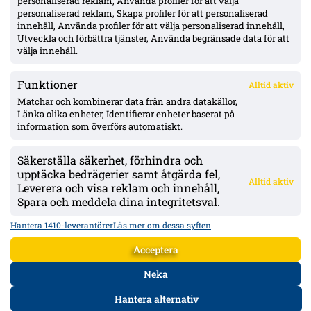
personaliserad reklam, Använda profiler för att välja
personaliserad reklam, Skapa profiler för att personaliserad
Thern trycker på målvaktsvärvning i Mjällby – ifrågasätter
innehåll, Använda profiler för att välja personaliserad innehåll,
Wallinder: ”inte tillräckligt bra för ett topplag”
Utveckla och förbättra tjänster, Använda begränsade data för att
välja innehåll.
Funktioner
Alltid aktiv
ÖVERSIKT
Matchar och kombinerar data från andra datakällor,
Länka olika enheter, Identifierar enheter baserat på
Nyheter & Reportage
Spelarbetyg
information som överförs automatiskt.
Analyser
RSS
Säkerställa säkerhet, förhindra och
KONTAKT
upptäcka bedrägerier samt åtgärda fel,
Alltid aktiv
kontakt@bollsvenskan.se
Leverera och visa reklam och innehåll,
redaktionen@bollsvenskan.se
Spara och meddela dina integritetsval.
jobb@bollsvenskan.se
X (Twitter)
Hantera 1410-leverantörer
Läs mer om dessa syften
ÖVRIGT
Acceptera
Om Bollsvenskan
Annonsera
Neka
VILLKOR & POLICIES
Hantera alternativ
Användarvillkor
Personuppgiftspolicy