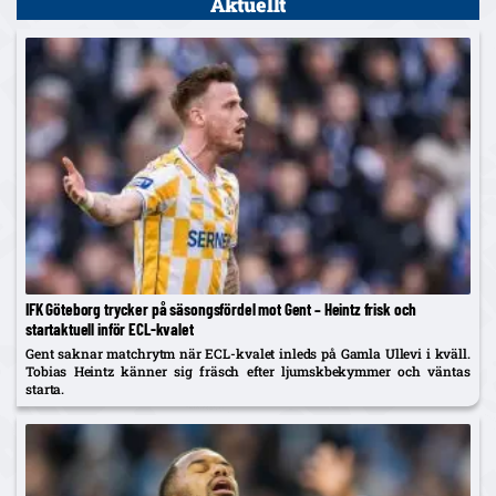
Aktuellt
IFK Göteborg trycker på säsongsfördel mot Gent – Heintz frisk och
startaktuell inför ECL-kvalet
Gent saknar matchrytm när ECL-kvalet inleds på Gamla Ullevi i kväll.
Tobias Heintz känner sig fräsch efter ljumskbekymmer och väntas
starta.