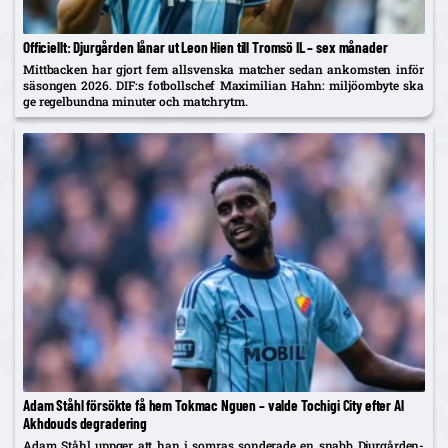
Officiellt: Djurgården lånar ut Leon Hien till Tromsö IL – sex månader
Mittbacken har gjort fem allsvenska matcher sedan ankomsten inför
säsongen 2026. DIF:s fotbollschef Maximilian Hahn: miljöombyte ska
ge regelbundna minuter och matchrytm.
Adam Ståhl försökte få hem Tokmac Nguen – valde Tochigi City efter Al
Akhdouds degradering
Adam Ståhl uppger att han i somras sonderade en snabb Djurgården-