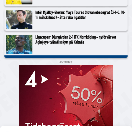
Inför Mjällby–Slovan: Yaya Tourés Slovan obesegrat (3–1–0, 10–
1 i målskillnad) – åtta raka ligatitlar
Ligacupen: Djurgården 2–1 IFK Norrköping – nyförvärvet
Agbejoye tvåmålsskytt på Kaknäs
ANNONS: