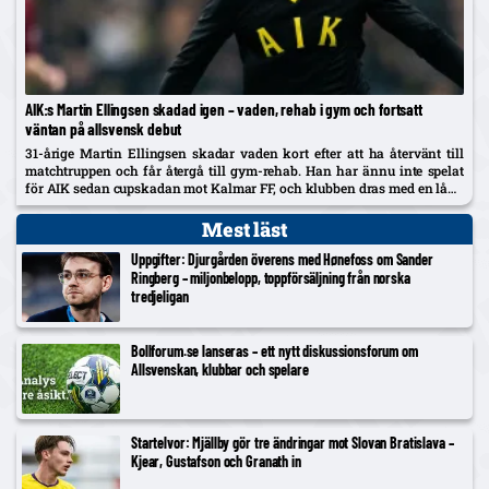
AIK:s Martin Ellingsen skadad igen – vaden, rehab i gym och fortsatt
väntan på allsvensk debut
31-årige Martin Ellingsen skadar vaden kort efter att ha återvänt till
matchtruppen och får återgå till gym-rehab. Han har ännu inte spelat
för AIK sedan cupskadan mot Kalmar FF, och klubben dras med en lång
skadelista som nu också utreds...
Mest läst
Uppgifter: Djurgården överens med Hønefoss om Sander
Ringberg – miljonbelopp, toppförsäljning från norska
tredjeligan
Bollforum.se lanseras – ett nytt diskussionsforum om
Allsvenskan, klubbar och spelare
Startelvor: Mjällby gör tre ändringar mot Slovan Bratislava –
Kjear, Gustafson och Granath in