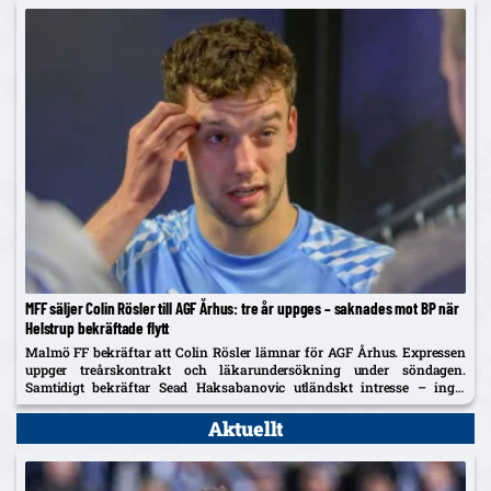
MFF säljer Colin Rösler till AGF Århus: tre år uppges – saknades mot BP när
Helstrup bekräftade flytt
Malmö FF bekräftar att Colin Rösler lämnar för AGF Århus. Expressen
uppger treårskontrakt och läkarundersökning under söndagen.
Samtidigt bekräftar Sead Haksabanovic utländskt intresse – inget
konkret ännu.
Aktuellt