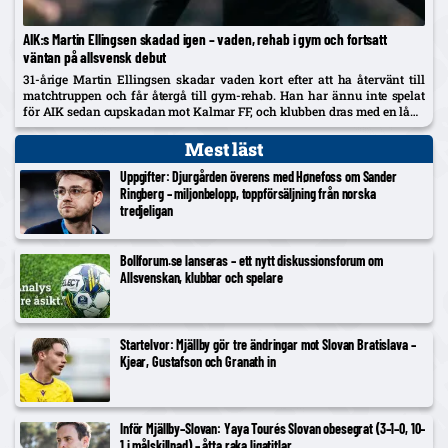
AIK:s Martin Ellingsen skadad igen – vaden, rehab i gym och fortsatt
väntan på allsvensk debut
31-årige Martin Ellingsen skadar vaden kort efter att ha återvänt till
matchtruppen och får återgå till gym-rehab. Han har ännu inte spelat
för AIK sedan cupskadan mot Kalmar FF, och klubben dras med en lång
skadelista som nu också utreds...
Mest läst
Uppgifter: Djurgården överens med Hønefoss om Sander
Ringberg – miljonbelopp, toppförsäljning från norska
tredjeligan
Bollforum.se lanseras – ett nytt diskussionsforum om
Allsvenskan, klubbar och spelare
Startelvor: Mjällby gör tre ändringar mot Slovan Bratislava –
Kjear, Gustafson och Granath in
Inför Mjällby–Slovan: Yaya Tourés Slovan obesegrat (3–1–0, 10–
1 i målskillnad) – åtta raka ligatitlar