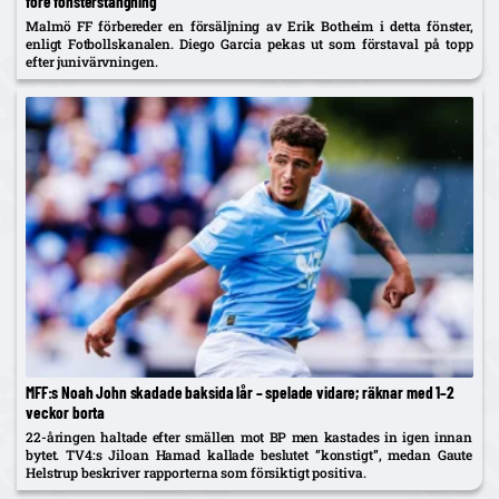
före fönsterstängning
Malmö FF förbereder en försäljning av Erik Botheim i detta fönster,
enligt Fotbollskanalen. Diego Garcia pekas ut som förstaval på topp
efter junivärvningen.
MFF:s Noah John skadade baksida lår – spelade vidare; räknar med 1–2
veckor borta
22-åringen haltade efter smällen mot BP men kastades in igen innan
bytet. TV4:s Jiloan Hamad kallade beslutet ”konstigt”, medan Gaute
Helstrup beskriver rapporterna som försiktigt positiva.