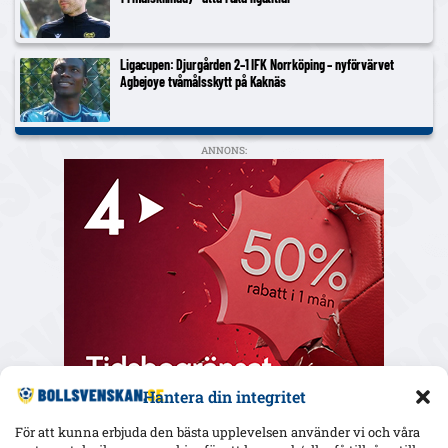
Ligacupen: Djurgården 2–1 IFK Norrköping – nyförvärvet
Agbejoye tvåmålsskytt på Kaknäs
ANNONS:
Hantera din integritet
För att kunna erbjuda den bästa upplevelsen använder vi och våra