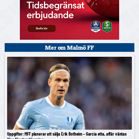
Mer om Malmö FF
Uppgifter: MFF planerar att sälja Erik Botheim – Garcia etta, affär väntas