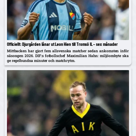
Officiellt: Djurgården lånar ut Leon Hien till Tromsö IL – sex månader
Mittbacken har gjort fem allsvenska matcher sedan ankomsten inför
säsongen 2026. DIF:s fotbollschef Maximilian Hahn: miljöombyte ska
ge regelbundna minuter och matchrytm.