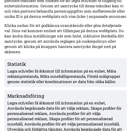
partners tekniker som cookies för att lagra och/eller få tillgång till
enhetsinformation. Genom att samtycka till dessa tekniker kan vi
och våra partners behandla personuppgifter som surfbeteende eller
Senaste
unika ID:n på denna webbplats och visa (icke-) anpassade annonser.
IFK Göteborg trycker på säsongsfördel mot Gent – Heintz frisk
Klicka nedan för att godkänna ovanstående eller göra detaljerade
och startaktuell inför ECL-kvalet
val. Dina val kommer endast att tillämpas på denna webbplats. Du
kan ändra dina inställningar när som helst, inklusive återkalla ditt
samtycke, genom att använda reglagen på cookiepolicyn eller
genom att klicka på knappen hantera samtycke längst ned på
Officiellt: Djurgården lånar ut Leon Hien till Tromsö IL – sex
månader
skärmen.
Statistik
Lagra och/eller få åtkomst till information på en enhet, Mäta
AIK:s Martin Ellingsen skadad igen – vaden, rehab i gym och
fortsatt väntan på allsvensk debut
reklamprestanda, Mäta innehållsprestanda, Förstå målgrupper
genom statistik eller kombinationer av data från olika källor.
Marknadsföring
Filling bekräftar förlängningsvilja med AIK – nobbade England
enligt Aftonbladet
Lagra och/eller få åtkomst till information på en enhet,
Använda begränsade data för att välja reklam, Skapa profiler för
personaliserad reklam, Använda profiler för att välja
personaliserad reklam, Skapa profiler för att personaliserad
Thern trycker på målvaktsvärvning i Mjällby – ifrågasätter
innehåll, Använda profiler för att välja personaliserad innehåll,
Wallinder: ”inte tillräckligt bra för ett topplag”
Utveckla och förbättra tjänster, Använda begränsade data för att