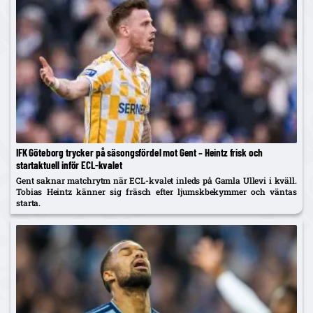
IFK Göteborg trycker på säsongsfördel mot Gent – Heintz frisk och
startaktuell inför ECL-kvalet
Gent saknar matchrytm när ECL-kvalet inleds på Gamla Ullevi i kväll.
Tobias Heintz känner sig fräsch efter ljumskbekymmer och väntas
starta.