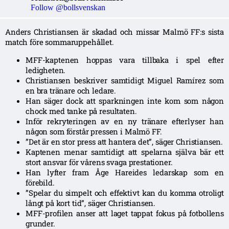
Follow @bollsvenskan
Anders Christiansen är skadad och missar Malmö FF:s sista
match före sommaruppehållet.
MFF-kaptenen hoppas vara tillbaka i spel efter
ledigheten.
Christiansen beskriver samtidigt Miguel Ramírez som
en bra tränare och ledare.
Han säger dock att sparkningen inte kom som någon
chock med tanke på resultaten.
Inför rekryteringen av en ny tränare efterlyser han
någon som förstår pressen i Malmö FF.
”Det är en stor press att hantera det”, säger Christiansen.
Kaptenen menar samtidigt att spelarna själva bär ett
stort ansvar för vårens svaga prestationer.
Han lyfter fram Åge Hareides ledarskap som en
förebild.
”Spelar du simpelt och effektivt kan du komma otroligt
långt på kort tid”, säger Christiansen.
MFF-profilen anser att laget tappat fokus på fotbollens
grunder.