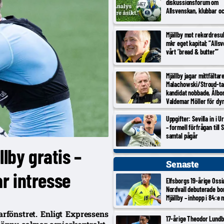
diskussionsforum om
Allsvenskan, klubbar o
Mjällby mot rekordresul
mkr eget kapital; ”Alls
vårt ’bread & butter'”
Mjällby jagar mittfältar
Malachowski/Stroud-ta
kandidat nobbade, Ålbo
Valdemar Möller för dy
Uppgifter: Sevilla in i 
– formell förfrågan till S
samtal pågår
lby gratis –
Senaste
r intresse
Elfsborgs 19-årige Ossi
Nordvall debuterade bo
Mjällby – inhopp i 84:e 
rfönstret. Enligt Expressens
17-årige Theodor Lundb