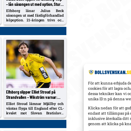
– lån säsongen ut med option, Sturm
Graz-kontrakt till 2029
Elfsborg lånar Julius Beck
säsongen ut med färdigförhandlad
köpoption. 21-åringen trivs och
stänger inte dörren för en
permanent övergång – 11 starter, 1
assist hittills.
För att kunna erbjuda d
cookies för att lagra oc
Elfsborg slipper Elliot Stroud på
dessa tekniker kan vi o
Strandvallen – Wikström varnar:
unika ID:n på denna web
”Mjällbys styrka är kollektivet”
Elliot Stroud lämnar Mjällby och
Klicka nedan för att go
väntas flyga till England efter CL-
kvalet mot Slovan Bratislava.
endast att tillämpas på
Elfsborg slipper honom – men
inklusive återkalla dit
Rasmus Wikström ser ändå en tuff
genom att klicka på kn
bortamatch och trycker på att han