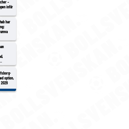
tcher –
pen inför
hab har
ing;
yumva
han
d,
Pålsson in
 Hidalgo
lfsborg-
ed option,
l 2029