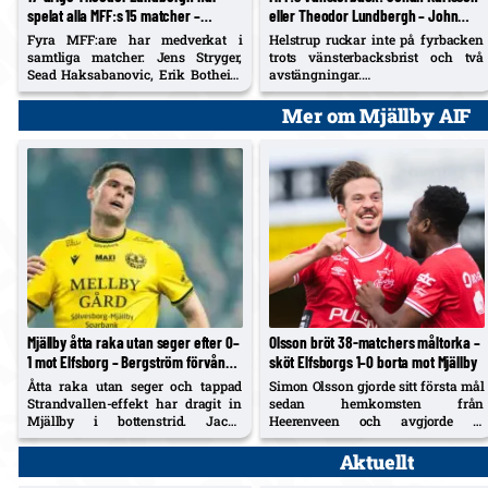
spelat alla MFF:s 15 matcher –
eller Theodor Lundbergh – John
vänsterbacksplatsen öppen inför
skadad, Busanello och Kurtulus
Fyra MFF:are har medverkat i
Helstrup ruckar inte på fyrbacken
Degerfors
avstängda; Malte Frejd Pålsson in
samtliga matcher: Jens Stryger,
trots vänsterbacksbrist och två
bredvid Djurić, 17-årige Hidalgo
Sead Haksabanovic, Erik Botheim
avstängningar.
och 17-årige Theodor Lundbergh.
Karlsson/Lundbergh på vänster,
aktuell
Busanello avstängd och Noah
Frejd Pålsson tillbaka bredvid
Mer om Mjällby AIF
John skadad öppnar för
Djurić; P19-backen Vincent
Lundbergh vs Johan Karlsson om
Ponnert Hidalgo kan ta plats i
vänsterbacken.
truppen.
Mjällby åtta raka utan seger efter 0–
Olsson bröt 38-matchers måltorka –
1 mot Elfsborg – Bergström förvånad
sköt Elfsborgs 1–0 borta mot Mjällby
över tappad hemmastyrka
Åtta raka utan seger och tappad
Simon Olsson gjorde sitt första mål
Strandvallen-effekt har dragit in
sedan hemkomsten från
Mjällby i bottenstrid. Jacob
Heerenveen och avgjorde IF
Bergström beskriver mötet med
Elfsborgs 1–0 mot Mjällby i
supportrarna och vill nu prioritera
Hällevik. 38 matcher utan mål
Aktuellt
Allsvenskan före Europa.
bröts efter Momoh Kamaras blinda