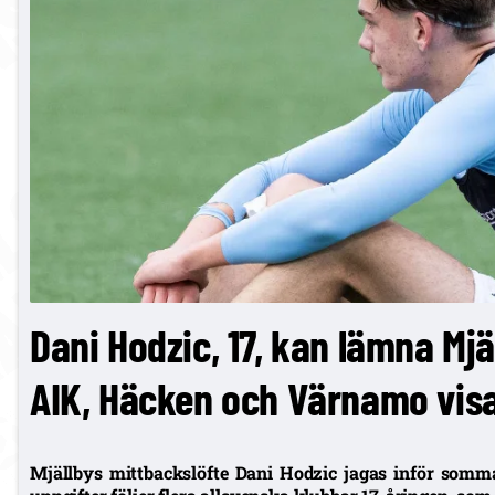
Dani Hodzic, 17, kan lämna Mjäl
AIK, Häcken och Värnamo visa
Mjällbys mittbackslöfte Dani Hodzic jagas inför somma