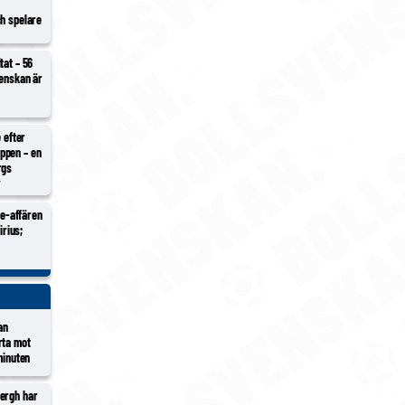
ch spelare
tat – 56
venskan är
e efter
ppen – en
rgs
r
Ure-affären
irius;
an
rta mot
minuten
ergh har