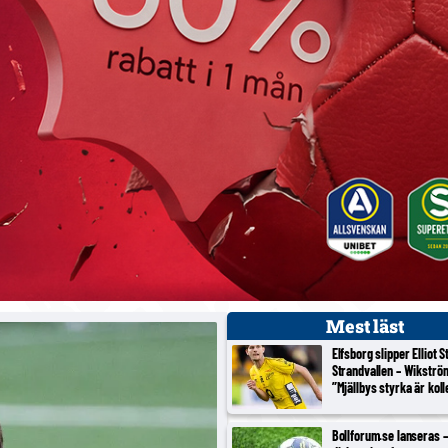
Mest läst
Elfsborg slipper Elliot 
Strandvallen – Wikströ
”Mjällbys styrka är koll
Bollforum.se lanseras – 