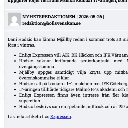
uppgifter följer flera allsvenska klubbar 17-åringen, so
NYHETSREDAKTIONEN
|
2026-05-26
|
redaktion@bollsvenskan.se
Dani Hodzic kan lämna Mjällby redan i sommar trots att m
först i vintras.
Enligt Expressen vill AIK, BK Häcken och IFK Värnamo
Hodzic saknar fortfarande seniorkontrakt me
övergångssumma
Mjällby uppges samtidigt vilja knyta upp mittb
överenskommelse ej klar.
Hodzic satt på bänken i 1–1-matchen mot IFK Götebor
17-åringen tillhörde tidigare Malmö FF:s akademi och
Enligt Expressen finns även intresse från fler kl
superettan.
Hodzic beskrivs som en spelande mittback och är 190 c
Läs hela artikeln hos
Expressen
.