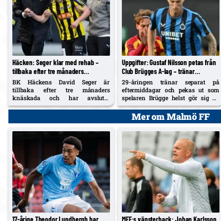
Häcken: Seger klar med rehab –
Uppgifter: Gustaf Nilsson petas från
tillbaka efter tre månaders
Club Brügges A-lag – tränar
knäskada, siktar på hösten
individuellt, ej med på läger
BK Häckens David Seger är
29-åringen tränar separat på
tillbaka efter tre månaders
eftermiddagar och pekas ut som
knäskada och har avslutat
spelaren Brügge helst gör sig av
rehabiliteringen. Mittfältaren
med. Sex inhopp 2026, max nio
vände åter i somras och går in i
minuter; tackade i fjol nej till
Mer om Malmö FF
hösten för att bidra direkt.
Samsunspor.
17-årige Theodor Lundbergh har
MFF:s vänsterback: Johan Karlsson