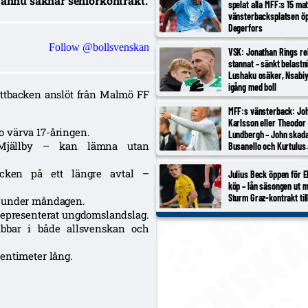
m ännu saknar seniorkontrakt.
spelat alla MFF:s 15 ma
vänsterbacksplatsen öp
Degerfors
Follow @bollsvenskan
VSK: Jonathan Rings re
stannat – sänkt belastn
Lushaku osäker, Nsabi
igång med boll
ittbacken anslöt från Malmö FF
MFF:s vänsterback: Jo
Karlsson eller Theodor
 värva 17-åringen.
Lundbergh – John skada
d Mjällby – kan lämna utan
Busanello och Kurtulus
avstängda; Malte Frejd 
bredvid Djurić, 17-årige
acken på ett längre avtal –
Julius Beck öppen för E
aktuell
köp – lån säsongen ut m
Sturm Graz-kontrakt til
g under måndagen.
 representerat ungdomslandslag.
ubbar i både allsvenskan och
entimeter lång.