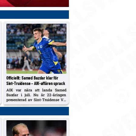
Officiellt: Samed Bazdar klar för
Sint-Truidense – AIK-affären sprack
AIK var nära att landa Samed
Bazdar i juli. Nu är 22-åringen
presenterad av Sint-Truidense VV
efter att AIK-spåret fallit.