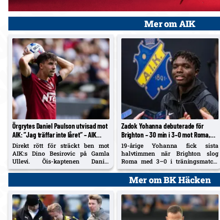
Mer om AIK
Örgrytes Daniel Paulson utvisad mot
Zadok Yohanna debuterade för
AIK: ”Jag träffar inte låret” – AIK
Brighton – 30 min i 3–0 mot Roma,
vann 4–3 på Gamla Ullevi
betyg 6,5/10
Direkt rött för sträckt ben mot
19-årige Yohanna fick sista
AIK:s Dino Besirovic på Gamla
halvtimmen när Brighton slog
Ullevi. Öis-kaptenen Daniel
Roma med 3–0 i träningsmatch.
Paulson säger att han inte träffade
€28 m från AIK; 1 skott på mål, 9/12
med dobbarna, tränaren kallar det
pass (75 %), 1/1 dribbling – betyg
Mer om BK Häcken
”lite billigt” och TV4-experten ser
6,5.
solklart rött om det var träff.