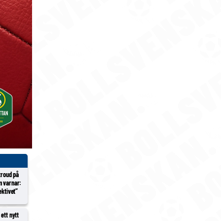
Stroud på
m varnar:
ektivet”
ett nytt