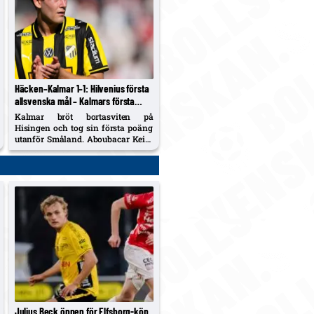
Häcken–Kalmar 1–1: Hilvenius första
allsvenska mål – Kalmars första
bortapoäng för säsongen
Kalmar bröt bortasviten på
Hisingen och tog sin första poäng
utanför Småland. Aboubacar Keita
nätade igen, 18-årige Harry
Hilvenius kvitterade med sitt första
allsvenska mål. Häcken är fortsatt
trea, Kalmar kliver upp på tionde
plats.
Julius Beck öppen för Elfsborg-köp