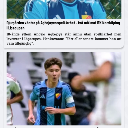
Djurgården väntar på Agbejoyes spelklarhet – två mål mot IFK Norrköping
i Ligacupen
18-årige yttern Angelo Agbejoye står ännu utan spelklarhet men
levererar i Ligacupen. Honkavaara: "Förr eller senare kommer han att
vara tillgänglig".