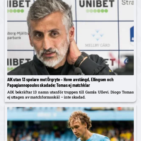
AIK utan 13 spelare mot Örgryte – Hove avstängd, Ellingsen och
Papagiannopoulos skadade; Tomas ej matchklar
AIK bekräftar 13 namn utanför truppen till Gamla Ullevi. Diogo Tomas
ej uttagen av matchformsskäl – inte skadad.