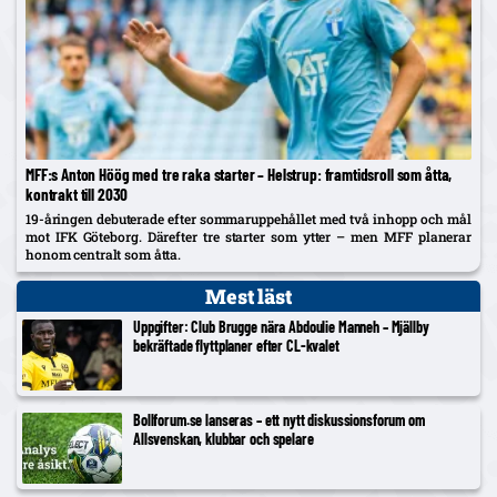
MFF:s Anton Höög med tre raka starter – Helstrup: framtidsroll som åtta,
kontrakt till 2030
19-åringen debuterade efter sommaruppehållet med två inhopp och mål
mot IFK Göteborg. Därefter tre starter som ytter – men MFF planerar
honom centralt som åtta.
Mest läst
Uppgifter: Club Brugge nära Abdoulie Manneh – Mjällby
bekräftade flyttplaner efter CL-kvalet
Bollforum.se lanseras – ett nytt diskussionsforum om
Allsvenskan, klubbar och spelare