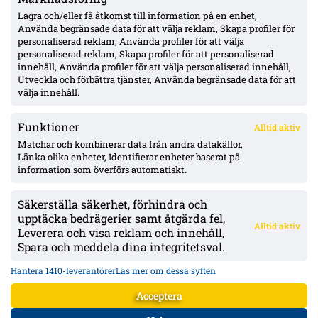
effekt
Lagra och/eller få åtkomst till information på en enhet,
Använda begränsade data för att välja reklam, Skapa profiler för
personaliserad reklam, Använda profiler för att välja
personaliserad reklam, Skapa profiler för att personaliserad
Uppgifter: Erzurumspor lägger lånebud på Ibrahim Diabaté –
innehåll, Använda profiler för att välja personaliserad innehåll,
GAIS-anfallaren under kontrakt till 2028
Utveckla och förbättra tjänster, Använda begränsade data för att
välja innehåll.
Funktioner
Alltid aktiv
ÖVERSIKT
Matchar och kombinerar data från andra datakällor,
Länka olika enheter, Identifierar enheter baserat på
Nyheter & Reportage
Spelarbetyg
information som överförs automatiskt.
Analyser
RSS
Säkerställa säkerhet, förhindra och
KONTAKT
upptäcka bedrägerier samt åtgärda fel,
Alltid aktiv
kontakt@bollsvenskan.se
Leverera och visa reklam och innehåll,
redaktionen@bollsvenskan.se
Spara och meddela dina integritetsval.
jobb@bollsvenskan.se
X (Twitter)
Hantera 1410-leverantörer
Läs mer om dessa syften
ÖVRIGT
Acceptera
Om Bollsvenskan
Annonsera