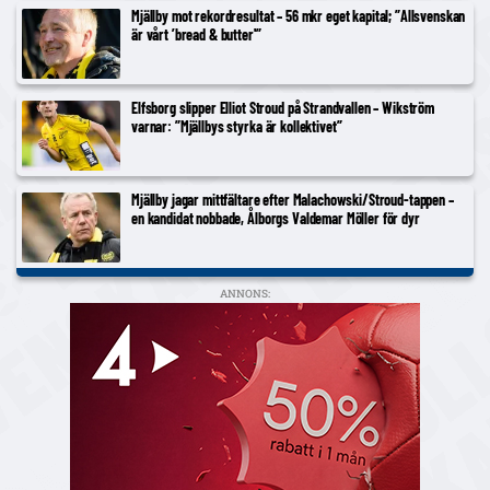
Mjällby mot rekordresultat – 56 mkr eget kapital; ”Allsvenskan
är vårt ’bread & butter'”
Elfsborg slipper Elliot Stroud på Strandvallen – Wikström
varnar: ”Mjällbys styrka är kollektivet”
Mjällby jagar mittfältare efter Malachowski/Stroud-tappen –
en kandidat nobbade, Ålborgs Valdemar Möller för dyr
ANNONS: