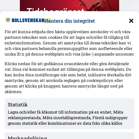
Hantera din integritet
För att kunna erbjuda den bästa upplevelsen använder vi och våra
partners tekniker som cookies för att lagra och/eller få tillgång till
enhetsinformation. Genom att samtycka till dessa tekniker kan vi
och våra partners behandla personuppgifter som surfbeteende eller
Senaste
unika ID:n på denna webbplats och visa (icke-) anpassade annonser.
Elfsborg slipper Elliot Stroud på Strandvallen – Wikström
Klicka nedan för att godkänna ovanstående eller göra detaljerade
varnar: ”Mjällbys styrka är kollektivet”
val. Dina val kommer endast att tillämpas på denna webbplats. Du
kan ändra dina inställningar när som helst, inklusive återkalla ditt
samtycke, genom att använda reglagen på cookiepolicyn eller
genom att klicka på knappen hantera samtycke längst ned på
AIK utan 13 spelare mot Örgryte – Hove avstängd, Ellingsen
och Papagiannopoulos skadade; Tomas ej matchklar
skärmen.
Statistik
Lagra och/eller få åtkomst till information på en enhet, Mäta
MFF:s Anton Höög med tre raka starter – Helstrup:
framtidsroll som åtta, kontrakt till 2030
reklamprestanda, Mäta innehållsprestanda, Förstå målgrupper
genom statistik eller kombinationer av data från olika källor.
Marknadsföring
Pihlström två mål på två matcher – Luganos plan för år två ger