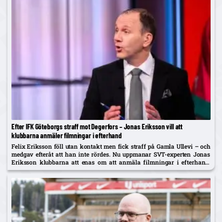
Efter IFK Göteborgs straff mot Degerfors – Jonas Eriksson vill att
klubbarna anmäler filmningar i efterhand
Felix Eriksson föll utan kontakt men fick straff på Gamla Ullevi – och
medgav efteråt att han inte rördes. Nu uppmanar SVT-experten Jonas
Eriksson klubbarna att enas om att anmäla filmningar i efterhand:
"Ingen vill se fusket."