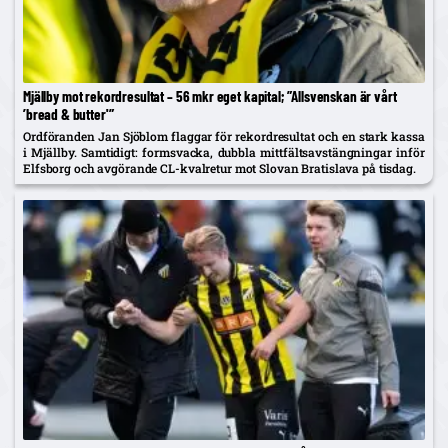
Mjällby mot rekordresultat – 56 mkr eget kapital; ”Allsvenskan är vårt
’bread & butter'”
Ordföranden Jan Sjöblom flaggar för rekordresultat och en stark kassa
i Mjällby. Samtidigt: formsvacka, dubbla mittfältsavstängningar inför
Elfsborg och avgörande CL-kvalretur mot Slovan Bratislava på tisdag.