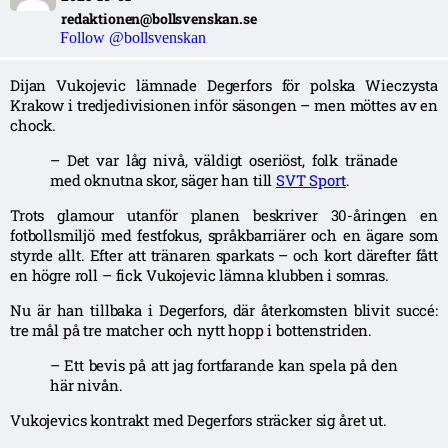
redaktionen@bollsvenskan.se
Follow @bollsvenskan
Dijan Vukojevic lämnade Degerfors för polska Wieczysta
Krakow i tredjedivisionen inför säsongen – men möttes av en
chock.
– Det var låg nivå, väldigt oseriöst, folk tränade
med oknutna skor, säger han till
SVT Sport
.
Trots glamour utanför planen beskriver 30-åringen en
fotbollsmiljö med festfokus, språkbarriärer och en ägare som
styrde allt. Efter att tränaren sparkats – och kort därefter fått
en högre roll – fick Vukojevic lämna klubben i somras.
Nu är han tillbaka i Degerfors, där återkomsten blivit succé:
tre mål på tre matcher och nytt hopp i bottenstriden.
– Ett bevis på att jag fortfarande kan spela på den
här nivån.
Vukojevics kontrakt med Degerfors sträcker sig året ut.