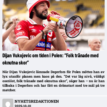
Dijan Vukojevic om tiden i Polen: ”Folk tränade med
oknutna skor”
När Dijan Vukojevic lämnade Degerfors för Polen möttes han av
lyx utanför planen men kaos på den. ”Det var låg nivå, väldigt
oseriöst, folk tränade med oknutna skor”, säger han – nu är han
tillbaka i Degerfors och har fått en drömstart med tre mål på tre
matcher.
NYHETSREDAKTIONEN
2025-10-01