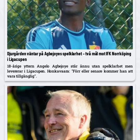
Djurgården väntar på Agbejoyes spelklarhet – två mål mot IFK Norrköping
i Ligacupen
18-årige yttern Angelo Agbejoye står ännu utan spelklarhet men
levererar i Ligacupen. Honkavaara: "Förr eller senare kommer han att
vara tillgänglig".