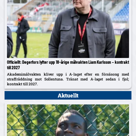
Officiellt: Degerfors lyfter upp 18-årige målvakten Liam Karlsson – kontrakt
till 2027
Akademimålvakten kliver upp i A-laget efter en försäsong med
straffräddning mot Sollentuna. Tränat med A-laget sedan i fjol;
kontrakt till 2027.
Aktuellt