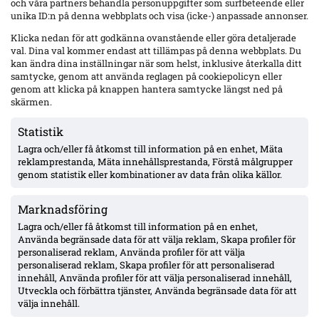
och våra partners behandla personuppgifter som surfbeteende eller
Senaste
unika ID:n på denna webbplats och visa (icke-) anpassade annonser.
Djurgården väntar på Agbejoyes spelklarhet – två mål mot IFK
Klicka nedan för att godkänna ovanstående eller göra detaljerade
Norrköping i Ligacupen
val. Dina val kommer endast att tillämpas på denna webbplats. Du
kan ändra dina inställningar när som helst, inklusive återkalla ditt
samtycke, genom att använda reglagen på cookiepolicyn eller
genom att klicka på knappen hantera samtycke längst ned på
Mjällby mot rekordresultat – 56 mkr eget kapital; ”Allsvenskan
är vårt ’bread & butter'”
skärmen.
Statistik
Lagra och/eller få åtkomst till information på en enhet, Mäta
Häcken: Seger klar med rehab – tillbaka efter tre månaders
knäskada, siktar på hösten
reklamprestanda, Mäta innehållsprestanda, Förstå målgrupper
genom statistik eller kombinationer av data från olika källor.
Marknadsföring
Hammarbys Hahn efter nollan borta mot Rakow – avfärdar
formsvacka, retur 13 augusti
Lagra och/eller få åtkomst till information på en enhet,
Använda begränsade data för att välja reklam, Skapa profiler för
personaliserad reklam, Använda profiler för att välja
personaliserad reklam, Skapa profiler för att personaliserad
Efter skrivbordsförlusten: Kalmar och Ljungskile i
innehåll, Använda profiler för att välja personaliserad innehåll,
föreningssamarbete – gör Tyrén spelklar för resten av
Utveckla och förbättra tjänster, Använda begränsade data för att
Superettan
välja innehåll.