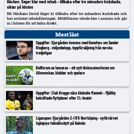
Häcken: Seger klar med rehab – tillbaka efter tre månaders knäskada,
siktar på hösten
BK Häckens David Seger är tillbaka efter tre månaders knäskada och
har avslutat rehabiliteringen. Mittfältaren vände åter i somras och går
in i hösten för att bidra direkt.
Mest läst
Uppgifter: Djurgården överens med Hønefoss om Sander
Ringberg – miljonbelopp, toppförsäljning från norska
tredjeligan
Bollforum.se lanseras – ett nytt diskussionsforum om
Allsvenskan, klubbar och spelare
Uppgifter: Club Brugge nära Abdoulie Manneh – Mjällby
bekräftade flyttplaner efter CL-kvalet
Ligacupen: Djurgården 2–1 IFK Norrköping – nyförvärvet
Agbejoye tvåmålsskytt på Kaknäs