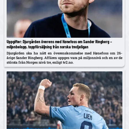
Uppgifter: Djurgården överens med Hønefoss om Sander Ringberg –
miljonbelopp, toppförsäljning från norska tredjeligan
Djurgården ska ha nått en överenskommelse med Hønefoss om 26-
årige Sander Ringberg. Affären uppges vara på miljonnivå och en av de
största från Norges nivå tre, enligt tv2.no.