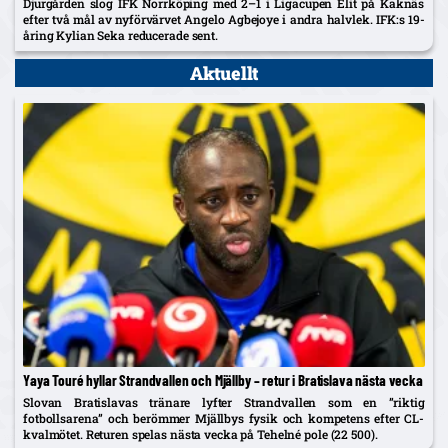
Djurgården slog IFK Norrköping med 2–1 i Ligacupen Elit på Kaknäs
efter två mål av nyförvärvet Angelo Agbejoye i andra halvlek. IFK:s 19-
åring Kylian Seka reducerade sent.
Aktuellt
Yaya Touré hyllar Strandvallen och Mjällby – retur i Bratislava nästa vecka
Slovan Bratislavas tränare lyfter Strandvallen som en ”riktig
fotbollsarena” och berömmer Mjällbys fysik och kompetens efter CL-
kvalmötet. Returen spelas nästa vecka på Tehelné pole (22 500).