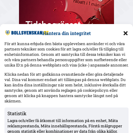
Hantera din integritet
För att kunna erbjuda den bästa upplevelsen använder vi och våra
partners tekniker som cookies för att lagra och/eller få tillgång till
enhetsinformation. Genom att samtycka till dessa tekniker kan vi
och våra partners behandla personuppgifter som surfbeteende eller
Senaste
unika ID:n på denna webbplats och visa (icke-) anpassade annonser.
Yaya Touré hyllar Strandvallen och Mjällby – retur i Bratislava
Klicka nedan för att godkänna ovanstående eller göra detaljerade
nästa vecka
val. Dina val kommer endast att tillämpas på denna webbplats. Du
kan ändra dina inställningar när som helst, inklusive återkalla ditt
samtycke, genom att använda reglagen på cookiepolicyn eller
genom att klicka på knappen hantera samtycke längst ned på
Wernbloom jämför IFK Göteborgs 16-årige Oliver Månsson med
Rasmus Elm – två raka starter under Björklund
skärmen.
Statistik
Lagra och/eller få åtkomst till information på en enhet, Mäta
Uppgifter: Djurgården överens med Hønefoss om Sander
Ringberg – miljonbelopp, toppförsäljning från norska
reklamprestanda, Mäta innehållsprestanda, Förstå målgrupper
tredjeligan
genom statistik eller kombinationer av data från olika källor.