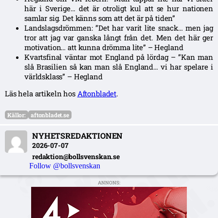
här i Sverige… det är otroligt kul att se hur nationen
samlar sig. Det känns som att det är på tiden”
Landslagsdrömmen: ”Det har varit lite snack… men jag
tror att jag var ganska långt från det. Men det här ger
motivation… att kunna drömma lite” – Hegland
Kvartsfinal väntar mot England på lördag – ”Kan man
slå Brasilien så kan man slå England… vi har spelare i
världsklass” – Hegland
Läs hela artikeln hos
Aftonbladet
.
Källor:
aftonbladet.se
NYHETSREDAKTIONEN
2026-07-07
redaktion@bollsvenskan.se
Follow @bollsvenskan
ANNONS: