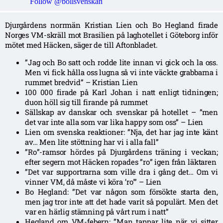
Follow @bollsvenskan
Djurgårdens norrmän Kristian Lien och Bo Hegland firade
Norges VM-skräll mot Brasilien på laghotellet i Göteborg inför
mötet med Häcken, säger de till Aftonbladet.
”Jag och Bo satt och rodde lite innan vi gick och la oss.
Men vi fick hålla oss lugna så vi inte väckte grabbarna i
rummet bredvid” – Kristian Lien
100 000 firade på Karl Johan i natt enligt tidningen;
duon höll sig till firande på rummet
Sällskap av danskar och svenskar på hotellet – ”men
det var inte alla som var lika happy som oss” – Lien
Lien om svenska reaktioner: ”Nja, det har jag inte känt
av… Men lite stöttning har vi i alla fall”
”Ro”-ramsor hördes på Djurgårdens träning i veckan;
efter segern mot Häcken ropades ”ro” igen från läktaren
”Det var supportrarna som ville dra i gång det… Om vi
vinner VM, då måste vi köra ’ro'” – Lien
Bo Hegland: ”Det var någon som försökte starta den,
men jag tror inte att det hade varit så populärt. Men det
var en härlig stämning på vårt rum i natt”
Hegland om VM-febern: ”Man tappar lite när vi sitter