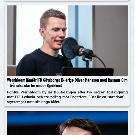
Wernbloom jämför IFK Göteborgs 16-årige Oliver Månsson med Rasmus Elm
– två raka starter under Björklund
Pontus Wernbloom hyllar IFK-talangen efter två segrar: förlängning
mot FCI Ledavia och tre poäng mot Degerfors. "Det är en 'standout' ...
styr tempot trots sin unga ålder."