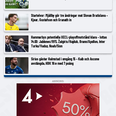
Startelvor: Mjällby gör tre ändringar mot Slovan Bratislava –
Kjear, Gustafson och Granath in
Hammarbys potentiella UECL-playoffmotstånd klara – lottas
14.00: Jablonec/RFS, Žalgiris/Hajduk, Brann/Apollon, Inter
Turku/Vaduz, Noah/Sion
Sirius gästar Halmstad i omgång 15 – Kaib och Ascone
avstängda, HBK 16:e med 7 poäng
ANNONS: