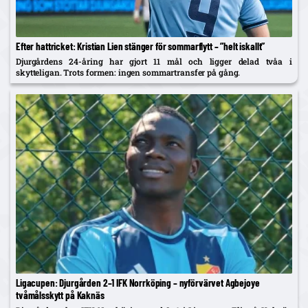
Efter hattricket: Kristian Lien stänger för sommarflytt – ”helt iskallt”
Djurgårdens 24-åring har gjort 11 mål och ligger delad tvåa i
skytteligan. Trots formen: ingen sommartransfer på gång.
Ligacupen: Djurgården 2–1 IFK Norrköping – nyförvärvet Agbejoye
tvåmålsskytt på Kaknäs