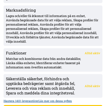
Marknadsföring
Sent ras för Mjällby: 1–2 mot Slovan Bratislava – måste vända
borta
Lagra och/eller få åtkomst till information på en enhet,
Använda begränsade data för att välja reklam, Skapa profiler för
personaliserad reklam, Använda profiler för att välja
personaliserad reklam, Skapa profiler för att personaliserad
Elliot Stroud lämnar Mjällby: flyger till England i morgon – Hull
innehåll, Använda profiler för att välja personaliserad innehåll,
nära, affär runt 39 Mkr
Utveckla och förbättra tjänster, Använda begränsade data för att
välja innehåll.
Funktioner
Alltid aktiv
ÖVERSIKT
Matchar och kombinerar data från andra datakällor,
Länka olika enheter, Identifierar enheter baserat på
Nyheter & Reportage
Spelarbetyg
information som överförs automatiskt.
Analyser
RSS
Säkerställa säkerhet, förhindra och
KONTAKT
upptäcka bedrägerier samt åtgärda fel,
Alltid aktiv
kontakt@bollsvenskan.se
Leverera och visa reklam och innehåll,
redaktionen@bollsvenskan.se
Spara och meddela dina integritetsval.
jobb@bollsvenskan.se
X (Twitter)
Hantera 1410-leverantörer
Läs mer om dessa syften
ÖVRIGT