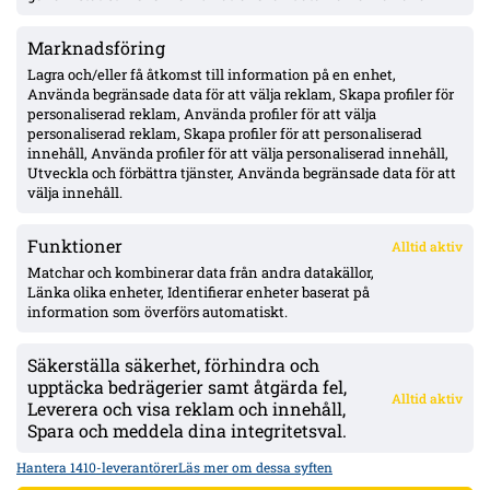
Marknadsföring
MFF:s vänsterback: Johan Karlsson eller Theodor Lundbergh –
John skadad, Busanello och Kurtulus avstängda; Malte Frejd
Lagra och/eller få åtkomst till information på en enhet,
Pålsson in bredvid Djurić, 17-årige Hidalgo aktuell
Använda begränsade data för att välja reklam, Skapa profiler för
personaliserad reklam, Använda profiler för att välja
personaliserad reklam, Skapa profiler för att personaliserad
Julius Beck öppen för Elfsborg-köp – lån säsongen ut med
innehåll, Använda profiler för att välja personaliserad innehåll,
option, Sturm Graz-kontrakt till 2029
Utveckla och förbättra tjänster, Använda begränsade data för att
välja innehåll.
Funktioner
Alltid aktiv
ÖVERSIKT
Matchar och kombinerar data från andra datakällor,
Länka olika enheter, Identifierar enheter baserat på
Nyheter & Reportage
Spelarbetyg
information som överförs automatiskt.
Analyser
RSS
Säkerställa säkerhet, förhindra och
KONTAKT
upptäcka bedrägerier samt åtgärda fel,
Alltid aktiv
kontakt@bollsvenskan.se
Leverera och visa reklam och innehåll,
redaktionen@bollsvenskan.se
Spara och meddela dina integritetsval.
jobb@bollsvenskan.se
X (Twitter)
Hantera 1410-leverantörer
Läs mer om dessa syften
ÖVRIGT