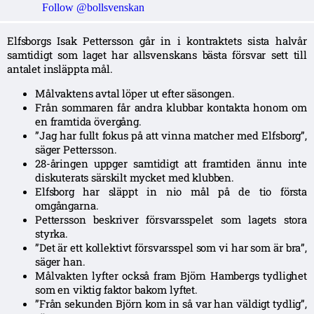
Follow @bollsvenskan
Elfsborgs Isak Pettersson går in i kontraktets sista halvår
samtidigt som laget har allsvenskans bästa försvar sett till
antalet insläppta mål.
Målvaktens avtal löper ut efter säsongen.
Från sommaren får andra klubbar kontakta honom om
en framtida övergång.
”Jag har fullt fokus på att vinna matcher med Elfsborg”,
säger Pettersson.
28-åringen uppger samtidigt att framtiden ännu inte
diskuterats särskilt mycket med klubben.
Elfsborg har släppt in nio mål på de tio första
omgångarna.
Pettersson beskriver försvarsspelet som lagets stora
styrka.
”Det är ett kollektivt försvarsspel som vi har som är bra”,
säger han.
Målvakten lyfter också fram Björn Hambergs tydlighet
som en viktig faktor bakom lyftet.
”Från sekunden Björn kom in så var han väldigt tydlig”,