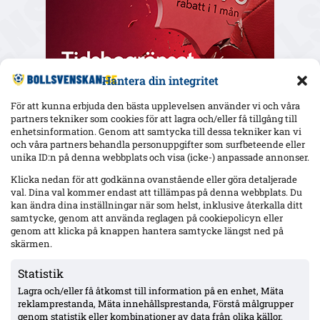
Hantera din integritet
För att kunna erbjuda den bästa upplevelsen använder vi och våra
partners tekniker som cookies för att lagra och/eller få tillgång till
enhetsinformation. Genom att samtycka till dessa tekniker kan vi
och våra partners behandla personuppgifter som surfbeteende eller
Senaste
unika ID:n på denna webbplats och visa (icke-) anpassade annonser.
Elfsborgs 19-årige Ossian Nordvall debuterade borta mot
Klicka nedan för att godkänna ovanstående eller göra detaljerade
Mjällby – inhopp i 84:e minuten
val. Dina val kommer endast att tillämpas på denna webbplats. Du
kan ändra dina inställningar när som helst, inklusive återkalla ditt
samtycke, genom att använda reglagen på cookiepolicyn eller
genom att klicka på knappen hantera samtycke längst ned på
17-årige Theodor Lundbergh har spelat alla MFF:s 15 matcher –
vänsterbacksplatsen öppen inför Degerfors
skärmen.
Statistik
Lagra och/eller få åtkomst till information på en enhet, Mäta
VSK: Jonathan Rings rehab har stannat – sänkt belastning;
Lushaku osäker, Nsabiyumva igång med boll
reklamprestanda, Mäta innehållsprestanda, Förstå målgrupper
genom statistik eller kombinationer av data från olika källor.