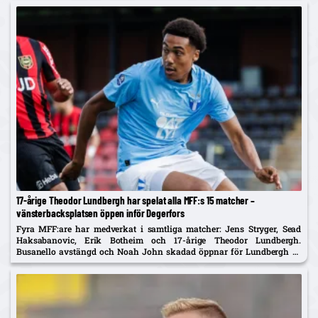
17-årige Theodor Lundbergh har spelat alla MFF:s 15 matcher –
vänsterbacksplatsen öppen inför Degerfors
Fyra MFF:are har medverkat i samtliga matcher: Jens Stryger, Sead
Haksabanovic, Erik Botheim och 17-årige Theodor Lundbergh.
Busanello avstängd och Noah John skadad öppnar för Lundbergh vs
Johan Karlsson om vänsterbacken.