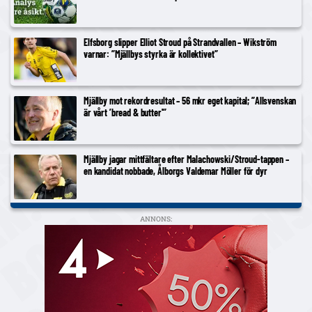
Elfsborg slipper Elliot Stroud på Strandvallen – Wikström
varnar: ”Mjällbys styrka är kollektivet”
Mjällby mot rekordresultat – 56 mkr eget kapital; ”Allsvenskan
är vårt ’bread & butter'”
Mjällby jagar mittfältare efter Malachowski/Stroud-tappen –
en kandidat nobbade, Ålborgs Valdemar Möller för dyr
ANNONS: