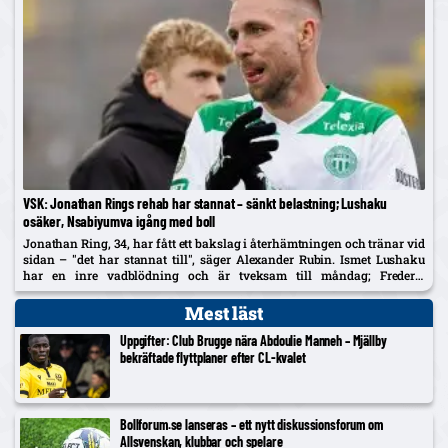
VSK: Jonathan Rings rehab har stannat – sänkt belastning; Lushaku
osäker, Nsabiyumva igång med boll
Jonathan Ring, 34, har fått ett bakslag i återhämtningen och tränar vid
sidan – "det har stannat till", säger Alexander Rubin. Ismet Lushaku
har en inre vadblödning och är tveksam till måndag; Frederic
Nsabiyumva har påbörjat individuella bollpass.
Mest läst
Uppgifter: Club Brugge nära Abdoulie Manneh – Mjällby
bekräftade flyttplaner efter CL-kvalet
Bollforum.se lanseras – ett nytt diskussionsforum om
Allsvenskan, klubbar och spelare