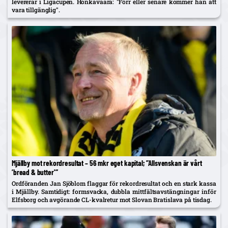
levererar i Ligacupen. Honkavaara: "Förr eller senare kommer han att
vara tillgänglig".
Mjällby mot rekordresultat – 56 mkr eget kapital; ”Allsvenskan är vårt
’bread & butter'”
Ordföranden Jan Sjöblom flaggar för rekordresultat och en stark kassa
i Mjällby. Samtidigt: formsvacka, dubbla mittfältsavstängningar inför
Elfsborg och avgörande CL-kvalretur mot Slovan Bratislava på tisdag.