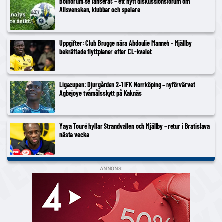
Bollforum.se lanseras – ett nytt diskussionsforum om
Allsvenskan, klubbar och spelare
Uppgifter: Club Brugge nära Abdoulie Manneh – Mjällby
bekräftade flyttplaner efter CL-kvalet
Ligacupen: Djurgården 2–1 IFK Norrköping – nyförvärvet
Agbejoye tvåmålsskytt på Kaknäs
Yaya Touré hyllar Strandvallen och Mjällby – retur i Bratislava
nästa vecka
ANNONS: