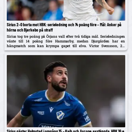
Sirius 2–0 borta mot HBK: serieledning och 14 poäng före – Mål: Anker på
hörna och Bjerkebo på straff
Sirius tog tre poäng på Örjans vall efter två tidiga mål. Serieledningen
växte till 14 poäng före Hammarby, medan Djurgården har en
hängmatch som kan krympa gapet till elva. Victor Svensson, 20,
startade centralt i Melker Heiers frånvaro.
Sirius gästar Halmstad i omgång 15 – Kaib och Ascone avstängda, HBK 16:e