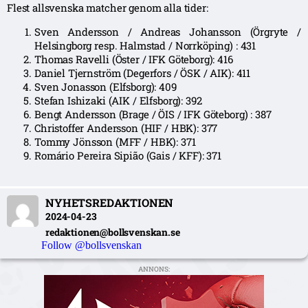
Flest allsvenska matcher genom alla tider:
Sven Andersson / Andreas Johansson (Örgryte /
Helsingborg resp. Halmstad / Norrköping) : 431
Thomas Ravelli (Öster / IFK Göteborg): 416
Daniel Tjernström (Degerfors / ÖSK / AIK): 411
Sven Jonasson (Elfsborg): 409
Stefan Ishizaki (AIK / Elfsborg): 392
Bengt Andersson (Brage / ÖIS / IFK Göteborg) : 387
Christoffer Andersson (HIF / HBK): 377
Tommy Jönsson (MFF / HBK): 371
Romário Pereira Sipião (Gais / KFF): 371
NYHETSREDAKTIONEN
2024-04-23
redaktionen@bollsvenskan.se
Follow @bollsvenskan
ANNONS: