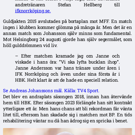
andretränaren Stefan Hellberg till
ifknorrköping.se.
Guldjakten 2015 avslutades på bortaplan mot MFF. En match
ingen i klubben kommer glömma på många år. Men det är en
annan match som Johansson själv minns som fundamental.
Mot Helsingborg 24 augusti gjorde han själv segermålet, som
höll gulddrömmen vid liv.
– Efter matchen kramade jag om Janne och
viskade i hans öra: ”Vi ska lyfta bucklan ihop”.
Janne Andersson var hans tränare under åren i
IFK Norrköping och även under sina första år i
HBK. Helt klart är att de hade en speciell relation.
Se Andreas Johanssons mål. Källa: TV4 Sport.
Det blev en andraplats säsongen 2018, innan han återvände
hem till HBK. Efter säsongen 2023 förlängde han sitt kontrakt
ytterligare ett år. Men hans chans att bli rekordman får vänta
litet till, eftersom han skadade sig i matchen mot BP. En tids
rehabilitering väntar nu då han ådrog sig en spricka i benet.