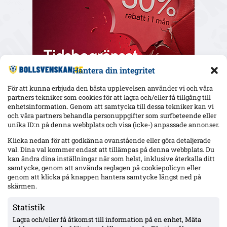
Hantera din integritet
För att kunna erbjuda den bästa upplevelsen använder vi och våra
partners tekniker som cookies för att lagra och/eller få tillgång till
enhetsinformation. Genom att samtycka till dessa tekniker kan vi
och våra partners behandla personuppgifter som surfbeteende eller
Senaste
unika ID:n på denna webbplats och visa (icke-) anpassade annonser.
Djurgården väntar på Agbejoyes spelklarhet – två mål mot IFK
Klicka nedan för att godkänna ovanstående eller göra detaljerade
Norrköping i Ligacupen
val. Dina val kommer endast att tillämpas på denna webbplats. Du
kan ändra dina inställningar när som helst, inklusive återkalla ditt
samtycke, genom att använda reglagen på cookiepolicyn eller
genom att klicka på knappen hantera samtycke längst ned på
Mjällby mot rekordresultat – 56 mkr eget kapital; ”Allsvenskan
är vårt ’bread & butter'”
skärmen.
Statistik
Lagra och/eller få åtkomst till information på en enhet, Mäta
Häcken: Seger klar med rehab – tillbaka efter tre månaders