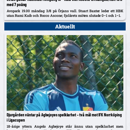
med 7 poäng
Avspark 19.00 måndag 3/8 på Örjans vall. Stuart Baxter leder ett HBK
utan Rami Kaib och Rocco Ascone; fjolårets möten slutade 0–1 och 1–1.
Aktuellt
Djurgården väntar på Agbejoyes spelklarhet – två mål mot IFK Norrköping
i Ligacupen
18-årige yttern Angelo Agbejoye står ännu utan spelklarhet men