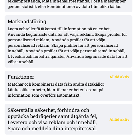
knäskada, siktar på hösten
reklamprestanda, Mäta innehållsprestanda, Förstå målgrupper
genom statistik eller kombinationer av data från olika källor.
Marknadsföring
Hammarbys Hahn efter nollan borta mot Rakow – avfärdar
formsvacka, retur 13 augusti
Lagra och/eller få åtkomst till information på en enhet,
Använda begränsade data för att välja reklam, Skapa profiler för
personaliserad reklam, Använda profiler för att välja
personaliserad reklam, Skapa profiler för att personaliserad
Efter skrivbordsförlusten: Kalmar och Ljungskile i
innehåll, Använda profiler för att välja personaliserad innehåll,
föreningssamarbete – gör Tyrén spelklar för resten av
Utveckla och förbättra tjänster, Använda begränsade data för att
Superettan
välja innehåll.
Funktioner
Alltid aktiv
ÖVERSIKT
Matchar och kombinerar data från andra datakällor,
Länka olika enheter, Identifierar enheter baserat på
Nyheter & Reportage
Spelarbetyg
information som överförs automatiskt.
Analyser
RSS
Säkerställa säkerhet, förhindra och
KONTAKT
upptäcka bedrägerier samt åtgärda fel,
Alltid aktiv
kontakt@bollsvenskan.se
Leverera och visa reklam och innehåll,
redaktionen@bollsvenskan.se
Spara och meddela dina integritetsval.
jobb@bollsvenskan.se
X (Twitter)