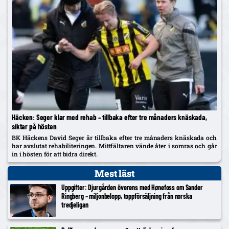
Häcken: Seger klar med rehab – tillbaka efter tre månaders knäskada,
siktar på hösten
BK Häckens David Seger är tillbaka efter tre månaders knäskada och
har avslutat rehabiliteringen. Mittfältaren vände åter i somras och går
in i hösten för att bidra direkt.
Mest läst
Uppgifter: Djurgården överens med Hønefoss om Sander
Ringberg – miljonbelopp, toppförsäljning från norska
tredjeligan