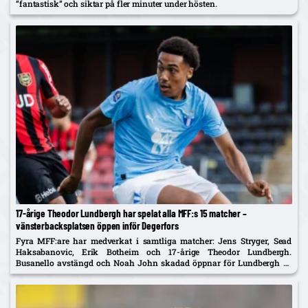
”fantastisk” och siktar på fler minuter under hösten.
17-årige Theodor Lundbergh har spelat alla MFF:s 15 matcher –
vänsterbacksplatsen öppen inför Degerfors
Fyra MFF:are har medverkat i samtliga matcher: Jens Stryger, Sead
Haksabanovic, Erik Botheim och 17-årige Theodor Lundbergh.
Busanello avstängd och Noah John skadad öppnar för Lundbergh vs
Johan Karlsson om vänsterbacken.