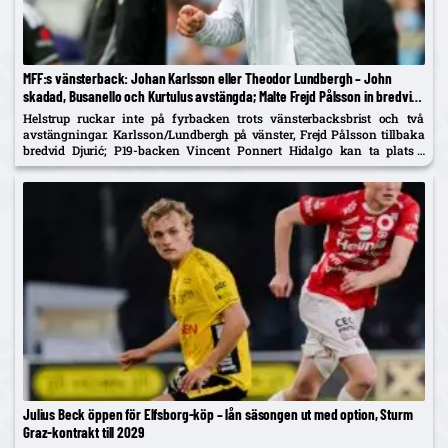
MFF:s vänsterback: Johan Karlsson eller Theodor Lundbergh – John
skadad, Busanello och Kurtulus avstängda; Malte Frejd Pålsson in bredvid
Djurić, 17-årige Hidalgo aktuell
Helstrup ruckar inte på fyrbacken trots vänsterbacksbrist och två
avstängningar. Karlsson/Lundbergh på vänster, Frejd Pålsson tillbaka
bredvid Djurić; P19-backen Vincent Ponnert Hidalgo kan ta plats i
truppen.
Julius Beck öppen för Elfsborg-köp – lån säsongen ut med option, Sturm
Graz-kontrakt till 2029