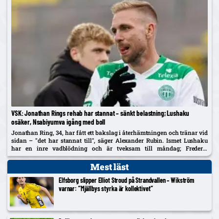
VSK: Jonathan Rings rehab har stannat – sänkt belastning; Lushaku
osäker, Nsabiyumva igång med boll
Jonathan Ring, 34, har fått ett bakslag i återhämtningen och tränar vid
sidan – "det har stannat till", säger Alexander Rubin. Ismet Lushaku
har en inre vadblödning och är tveksam till måndag; Frederic
Nsabiyumva har påbörjat individuella bollpass.
Mest läst
Elfsborg slipper Elliot Stroud på Strandvallen – Wikström
varnar: ”Mjällbys styrka är kollektivet”