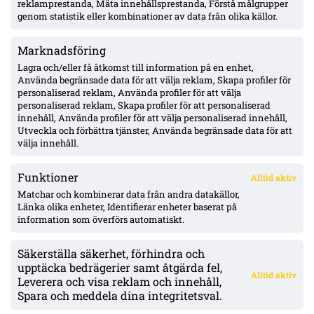
reklamprestanda, Mäta innehållsprestanda, Förstå målgrupper
Lushaku osäker, Nsabiyumva igång med boll
genom statistik eller kombinationer av data från olika källor.
Marknadsföring
MFF:s vänsterback: Johan Karlsson eller Theodor Lundbergh –
John skadad, Busanello och Kurtulus avstängda; Malte Frejd
Lagra och/eller få åtkomst till information på en enhet,
Pålsson in bredvid Djurić, 17-årige Hidalgo aktuell
Använda begränsade data för att välja reklam, Skapa profiler för
personaliserad reklam, Använda profiler för att välja
personaliserad reklam, Skapa profiler för att personaliserad
Julius Beck öppen för Elfsborg-köp – lån säsongen ut med
innehåll, Använda profiler för att välja personaliserad innehåll,
option, Sturm Graz-kontrakt till 2029
Utveckla och förbättra tjänster, Använda begränsade data för att
välja innehåll.
Funktioner
Alltid aktiv
ÖVERSIKT
Matchar och kombinerar data från andra datakällor,
Länka olika enheter, Identifierar enheter baserat på
Nyheter & Reportage
Spelarbetyg
information som överförs automatiskt.
Analyser
RSS
Säkerställa säkerhet, förhindra och
KONTAKT
upptäcka bedrägerier samt åtgärda fel,
Alltid aktiv
kontakt@bollsvenskan.se
Leverera och visa reklam och innehåll,
redaktionen@bollsvenskan.se
Spara och meddela dina integritetsval.
jobb@bollsvenskan.se
X (Twitter)