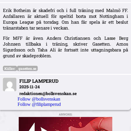
Erik Botheim är skadefri och i full träning med Malmö FF.
Anfallaren är aktuell för speltid borta mot Nottingham i
Europa League på torsdag. Om han får spela är ett beslut
tränarstaben tar senare i veckan.
För MFF är även Anders Christiansen och Lasse Berg
Johnsen tillbaka i träning, skriver Gasetten. Arnos
Sigurdsson och Taha Ali är fortsatt inte uttagningsbara på
grund av skadeproblem.
Källor:
gasetten.se
FILIP LAMPERUD
2025-11-24
redaktionen@bollsvenskan.se
Follow @bollsvenskan
Follow @filiplamperud
ANNONS: