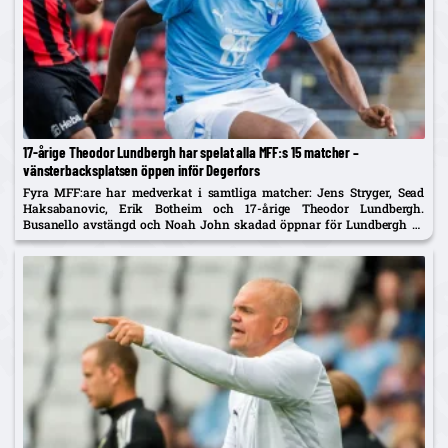
17-årige Theodor Lundbergh har spelat alla MFF:s 15 matcher –
vänsterbacksplatsen öppen inför Degerfors
Fyra MFF:are har medverkat i samtliga matcher: Jens Stryger, Sead
Haksabanovic, Erik Botheim och 17-årige Theodor Lundbergh.
Busanello avstängd och Noah John skadad öppnar för Lundbergh vs
Johan Karlsson om vänsterbacken.