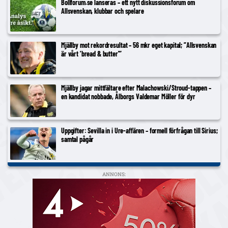
Bollforum.se lanseras – ett nytt diskussionsforum om
Allsvenskan, klubbar och spelare
Mjällby mot rekordresultat – 56 mkr eget kapital; ”Allsvenskan
är vårt ’bread & butter'”
Mjällby jagar mittfältare efter Malachowski/Stroud-tappen –
en kandidat nobbade, Ålborgs Valdemar Möller för dyr
Uppgifter: Sevilla in i Ure-affären – formell förfrågan till Sirius;
samtal pågår
ANNONS: