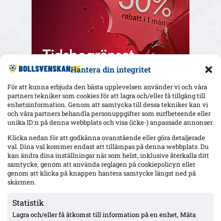
Hantera din integritet
För att kunna erbjuda den bästa upplevelsen använder vi och våra
partners tekniker som cookies för att lagra och/eller få tillgång till
enhetsinformation. Genom att samtycka till dessa tekniker kan vi
och våra partners behandla personuppgifter som surfbeteende eller
Senaste
unika ID:n på denna webbplats och visa (icke-) anpassade annonser.
Elfsborgs 19-årige Ossian Nordvall debuterade borta mot
Klicka nedan för att godkänna ovanstående eller göra detaljerade
Mjällby – inhopp i 84:e minuten
val. Dina val kommer endast att tillämpas på denna webbplats. Du
kan ändra dina inställningar när som helst, inklusive återkalla ditt
samtycke, genom att använda reglagen på cookiepolicyn eller
genom att klicka på knappen hantera samtycke längst ned på
17-årige Theodor Lundbergh har spelat alla MFF:s 15 matcher –
skärmen.
vänsterbacksplatsen öppen inför Degerfors
Statistik
Lagra och/eller få åtkomst till information på en enhet, Mäta
VSK: Jonathan Rings rehab har stannat – sänkt belastning;