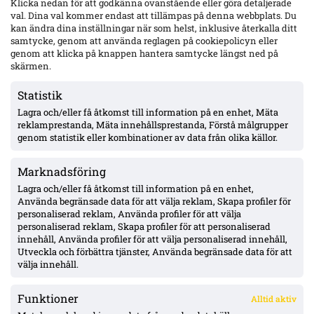
Klicka nedan för att godkänna ovanstående eller göra detaljerade
nästa vecka
val. Dina val kommer endast att tillämpas på denna webbplats. Du
kan ändra dina inställningar när som helst, inklusive återkalla ditt
samtycke, genom att använda reglagen på cookiepolicyn eller
genom att klicka på knappen hantera samtycke längst ned på
Wernbloom jämför IFK Göteborgs 16-årige Oliver Månsson med
skärmen.
Rasmus Elm – två raka starter under Björklund
Statistik
Lagra och/eller få åtkomst till information på en enhet, Mäta
Uppgifter: Djurgården överens med Hønefoss om Sander
reklamprestanda, Mäta innehållsprestanda, Förstå målgrupper
Ringberg – miljonbelopp, toppförsäljning från norska
tredjeligan
genom statistik eller kombinationer av data från olika källor.
Marknadsföring
Sent ras för Mjällby: 1–2 mot Slovan Bratislava – måste vända
borta
Lagra och/eller få åtkomst till information på en enhet,
Använda begränsade data för att välja reklam, Skapa profiler för
personaliserad reklam, Använda profiler för att välja
personaliserad reklam, Skapa profiler för att personaliserad
Elliot Stroud lämnar Mjällby: flyger till England i morgon – Hull
innehåll, Använda profiler för att välja personaliserad innehåll,
nära, affär runt 39 Mkr
Utveckla och förbättra tjänster, Använda begränsade data för att
välja innehåll.
Funktioner
Alltid aktiv
ÖVERSIKT