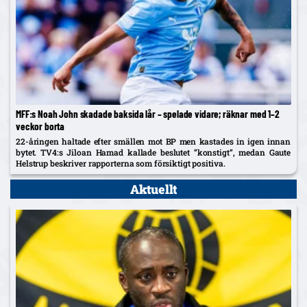
MFF:s Noah John skadade baksida lår – spelade vidare; räknar med 1–2
veckor borta
22-åringen haltade efter smällen mot BP men kastades in igen innan
bytet. TV4:s Jiloan Hamad kallade beslutet ”konstigt”, medan Gaute
Helstrup beskriver rapporterna som försiktigt positiva.
Aktuellt