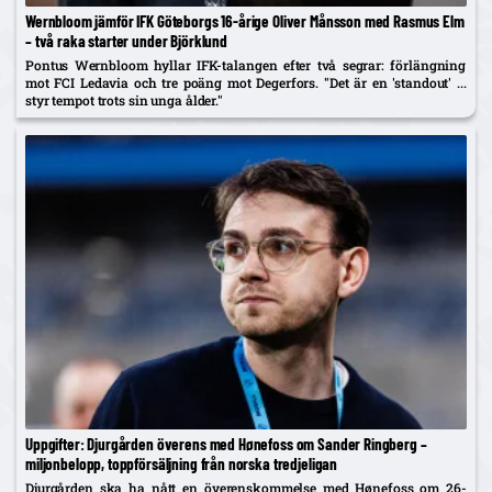
Wernbloom jämför IFK Göteborgs 16-årige Oliver Månsson med Rasmus Elm
– två raka starter under Björklund
Pontus Wernbloom hyllar IFK-talangen efter två segrar: förlängning
mot FCI Ledavia och tre poäng mot Degerfors. "Det är en 'standout' ...
styr tempot trots sin unga ålder."
Uppgifter: Djurgården överens med Hønefoss om Sander Ringberg –
miljonbelopp, toppförsäljning från norska tredjeligan
Djurgården ska ha nått en överenskommelse med Hønefoss om 26-