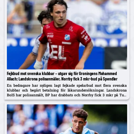
Fejkbud mot svenska klubbar – utgav sig för Groningens Mohammed
Allach; Landskrona polisanmäler, Norrby fick 3 mkr-bud på Spendler
En bedragare har nyligen lagt fejkade spelarbud mot flera svenska
klubbar och begärt betalning för läkarundersökningar. Landskrona
BoIS har polisanmält, BP har drabbats och Norrby fick 3 mkr på Ture
Spendler innan bluffen avslöjades.