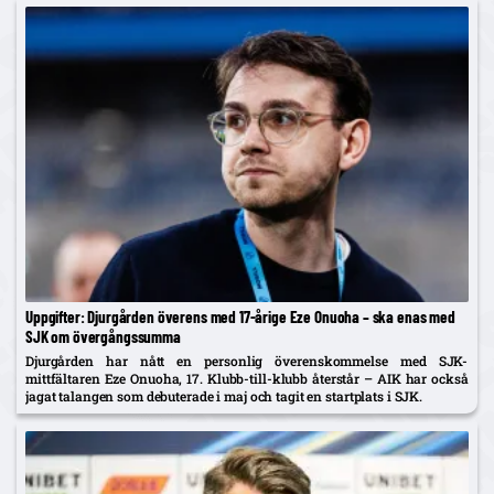
Uppgifter: Djurgården överens med 17-årige Eze Onuoha – ska enas med
SJK om övergångssumma
Djurgården har nått en personlig överenskommelse med SJK-
mittfältaren Eze Onuoha, 17. Klubb-till-klubb återstår – AIK har också
jagat talangen som debuterade i maj och tagit en startplats i SJK.