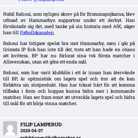
Nabil Bahoui, som nyligen skrev på för Brommapojkarna, blev
utbuad av Hammarbys supportrar under ett derbyt. Han
förväntade sig det, med tanke på sin historia med AIK, säger
han till
Fotbollskanalen
.
Bahoui har tidigare spelat bra mot Hammarby, men i går på
Grimsta IP fick han inte till det, trots att han hade en chans
att kvittera. BP har nu förlorat sina två första matcher i
Allsvenskan, utan att göra ett enda mål.
Bahoui, som har varit klubblös i ett år innan han återvände
till BP, är optimistisk om lagets spel och tror att de kan
förbättra sin slutprodukt. Han har tränat hårt för att komma
tillbaka i form och hoppas kunna bidra mer i kommande
matcher. Han ser fram emot att utveckla lagets spel och bidra
till mål för att börja vinna matcher.
FILIP LAMPERUD
2025-04-07
redaktionen@bollsvenskan.se