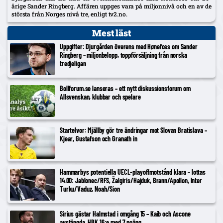
årige Sander Ringberg. Affären uppges vara på miljonnivå och en av de
största från Norges nivå tre, enligt tv2.no.
Mest läst
Uppgifter: Djurgården överens med Hønefoss om Sander
Ringberg – miljonbelopp, toppförsäljning från norska
tredjeligan
Bollforum.se lanseras – ett nytt diskussionsforum om
Allsvenskan, klubbar och spelare
Startelvor: Mjällby gör tre ändringar mot Slovan Bratislava –
Kjear, Gustafson och Granath in
Hammarbys potentiella UECL-playoffmotstånd klara – lottas
14.00: Jablonec/RFS, Žalgiris/Hajduk, Brann/Apollon, Inter
Turku/Vaduz, Noah/Sion
Sirius gästar Halmstad i omgång 15 – Kaib och Ascone
avstängda, HBK 16:e med 7 poäng