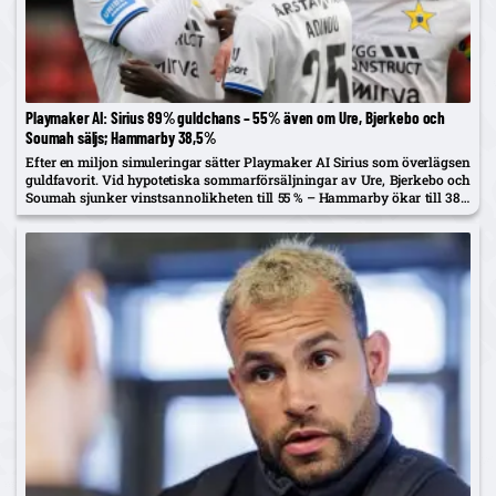
Playmaker AI: Sirius 89% guldchans – 55% även om Ure, Bjerkebo och
Soumah säljs; Hammarby 38,5%
Efter en miljon simuleringar sätter Playmaker AI Sirius som överlägsen
guldfavorit. Vid hypotetiska sommarförsäljningar av Ure, Bjerkebo och
Soumah sjunker vinstsannolikheten till 55 % – Hammarby ökar till 38,5
%.