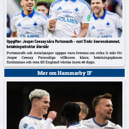
Uppgifter: Jesper Ceesay nära Portsmouth – runt 11 mkr överenskommet,
betalningsstruktur återstår
Portsmouth och Antalyaspor uppges vara överens om cirka 11 mkr för
Jesper Ceesay. Personliga villkoren klara; betalningsplanen
fintrimmas och resa till England väntas inom ett dygn.
Mer om Hammarby IF