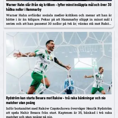
Warner Hahn slår ifrån sig kritiken – lyfter minst insläppta mål och över 30
hållna nollor i Hammarby
Warner Hahn avfärdar sociala medier-kritiken och menar att han är
bättre i år än tidigare. Pekar på att Hammarby släppt in minst mål i
serien och att han passerat 30 nollor på två år; väntas stå mot Raków
på torsdag.
Rydström kan starta Besara mot Raków – två raka bänkningar och nio
matcher utan poäng
Inför bortamötet med Raków Częstochowa överväger Henrik Rydström
att spela Nahir Besara från start. Kaptenen är 35, bänkad i två raka
matcher och utan poäng på nio.