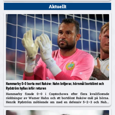
på torsdag.
Aktuellt
Hammarby 0–0 borta mot Raków: Hahn briljerar, hörnmål bortdömt och
Rydström hyllas inför returen
Hammarby fixade 0–0 i Częstochowa efter flera kvalificerade
räddningar av Warner Hahn och ett bortdömt Raków-mål på hörna.
Henrik Rydström möblerade om med en defensiv 5–2–3 och Nahir
Besara som falsk nia – och får beröm av spelarna. Returen spelas...