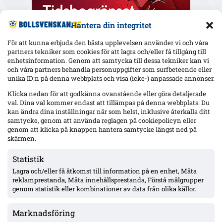
Hantera din integritet
För att kunna erbjuda den bästa upplevelsen använder vi och våra
partners tekniker som cookies för att lagra och/eller få tillgång till
enhetsinformation. Genom att samtycka till dessa tekniker kan vi
och våra partners behandla personuppgifter som surfbeteende eller
Senaste
unika ID:n på denna webbplats och visa (icke-) anpassade annonser.
Hammarby 0–0 borta mot Raków: Hahn briljerar, hörnmål
Klicka nedan för att godkänna ovanstående eller göra detaljerade
bortdömt och Rydström hyllas inför returen
val. Dina val kommer endast att tillämpas på denna webbplats. Du
kan ändra dina inställningar när som helst, inklusive återkalla ditt
samtycke, genom att använda reglagen på cookiepolicyn eller
genom att klicka på knappen hantera samtycke längst ned på
Isak Dahlqvist hattrick – Tromsø 5–0 borta mot CFR Cluj i
skärmen.
Conference League-kvalet
Statistik
Lagra och/eller få åtkomst till information på en enhet, Mäta
Officiellt: Djurgården värvar Sander Finjord Ringberg – 15
reklamprestanda, Mäta innehållsprestanda, Förstå målgrupper
assist på 13 matcher i Hönefoss, kontrakt till juni 2031
genom statistik eller kombinationer av data från olika källor.
Marknadsföring
Officiellt: Stefano Vecchia lämnar Malmö FF – två SM-guld och
ett cupguld i bagaget