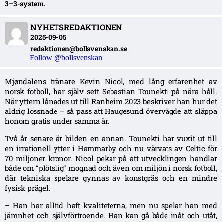
3–3-system.
NYHETSREDAKTIONEN
2025-09-05
redaktionen@bollsvenskan.se
Follow @bollsvenskan
Mjøndalens tränare Kevin Nicol, med lång erfarenhet av
norsk fotboll, har själv sett Sebastian Tounekti på nära håll.
När yttern lånades ut till Ranheim 2023 beskriver han hur det
aldrig lossnade – så pass att Haugesund övervägde att släppa
honom gratis under samma år.
Två år senare är bilden en annan. Tounekti har vuxit ut till
en irrationell ytter i Hammarby och nu värvats av Celtic för
70 miljoner kronor. Nicol pekar på att utvecklingen handlar
både om ”plötslig” mognad och även om miljön i norsk fotboll,
där tekniska spelare gynnas av konstgräs och en mindre
fysisk prägel.
– Han har alltid haft kvaliteterna, men nu spelar han med
jämnhet och självförtroende. Han kan gå både inåt och utåt,