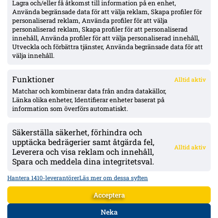
Lagra och/eller få åtkomst till information på en enhet,
Använda begränsade data för att välja reklam, Skapa profiler för
personaliserad reklam, Använda profiler för att välja
personaliserad reklam, Skapa profiler för att personaliserad
IFK Göteborg 0–1 mot Gent: Goores firande utlöste bråk – VAR-
innehåll, Använda profiler för att välja personaliserad innehåll,
ilska och heta scener inför returen
Utveckla och förbättra tjänster, Använda begränsade data för att
välja innehåll.
Funktioner
Alltid aktiv
ÖVERSIKT
Matchar och kombinerar data från andra datakällor,
Länka olika enheter, Identifierar enheter baserat på
Nyheter & Reportage
Spelarbetyg
information som överförs automatiskt.
Analyser
RSS
Säkerställa säkerhet, förhindra och
KONTAKT
upptäcka bedrägerier samt åtgärda fel,
Alltid aktiv
kontakt@bollsvenskan.se
Leverera och visa reklam och innehåll,
redaktionen@bollsvenskan.se
Spara och meddela dina integritetsval.
jobb@bollsvenskan.se
X (Twitter)
Hantera 1410-leverantörer
Läs mer om dessa syften
ÖVRIGT
Acceptera
Om Bollsvenskan
Annonsera
Neka
VILLKOR & POLICIES