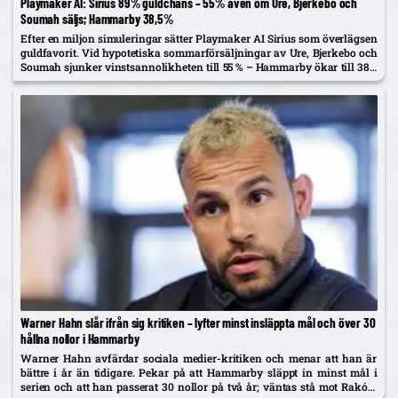
Playmaker AI: Sirius 89% guldchans – 55% även om Ure, Bjerkebo och
Soumah säljs; Hammarby 38,5%
Efter en miljon simuleringar sätter Playmaker AI Sirius som överlägsen
guldfavorit. Vid hypotetiska sommarförsäljningar av Ure, Bjerkebo och
Soumah sjunker vinstsannolikheten till 55 % – Hammarby ökar till 38,5
%.
Warner Hahn slår ifrån sig kritiken – lyfter minst insläppta mål och över 30
hållna nollor i Hammarby
Warner Hahn avfärdar sociala medier-kritiken och menar att han är
bättre i år än tidigare. Pekar på att Hammarby släppt in minst mål i
serien och att han passerat 30 nollor på två år; väntas stå mot Raków