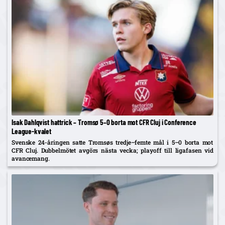
Isak Dahlqvist hattrick – Tromsø 5–0 borta mot CFR Cluj i Conference
League-kvalet
Svenske 24-åringen satte Tromsøs tredje–femte mål i 5–0 borta mot
CFR Cluj. Dubbelmötet avgörs nästa vecka; playoff till ligafasen vid
avancemang.