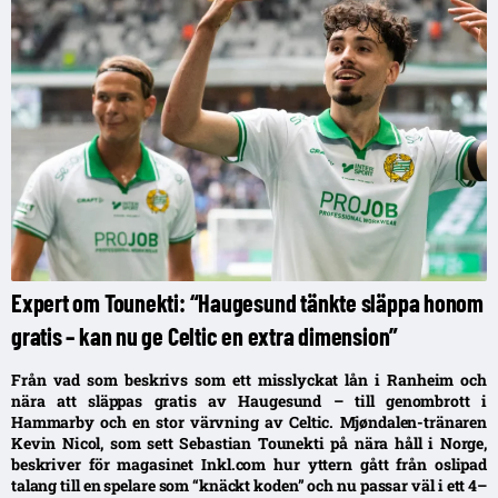
Expert om Tounekti: “Haugesund tänkte släppa honom
gratis – kan nu ge Celtic en extra dimension”
Från vad som beskrivs som ett misslyckat lån i Ranheim och
nära att släppas gratis av Haugesund – till genombrott i
Hammarby och en stor värvning av Celtic. Mjøndalen-tränaren
Kevin Nicol, som sett Sebastian Tounekti på nära håll i Norge,
beskriver för magasinet Inkl.com hur yttern gått från oslipad
talang till en spelare som “knäckt koden” och nu passar väl i ett 4–