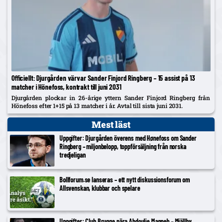
Officiellt: Djurgården värvar Sander Finjord Ringberg – 15 assist på 13
matcher i Hönefoss, kontrakt till juni 2031
Djurgården plockar in 26-årige yttern Sander Finjord Ringberg från
Hönefoss efter 1+15 på 13 matcher i år. Avtal till sista juni 2031.
Mest läst
Uppgifter: Djurgården överens med Hønefoss om Sander
Ringberg – miljonbelopp, toppförsäljning från norska
tredjeligan
Bollforum.se lanseras – ett nytt diskussionsforum om
Allsvenskan, klubbar och spelare
Uppgifter: Club Brugge nära Abdoulie Manneh – Mjällby