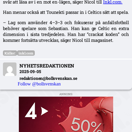
svår att läsa av i en mot en-lägen, säger Nicol till
Inkl.com.
Han menar också att Tounekti passar in i Celtics sätt att spela.
– Lag som använder 4–3–3 och fokuserar på anfallsfotboll
behöver spelare som Sebastian. Han kan ge Celtic en extra
dimension i sista tredjedelen. Han har “crackat koden” och
kommer fortsätta utvecklas, säger Nicol till magasinet.
Källor:
inkl.com
NYHETSREDAKTIONEN
2025-09-05
redaktionen@bollsvenskan.se
Follow @bollsvenskan
ANNONS: