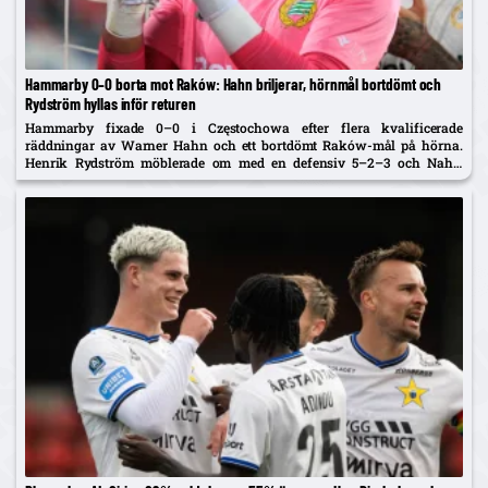
Hammarby 0–0 borta mot Raków: Hahn briljerar, hörnmål bortdömt och
Rydström hyllas inför returen
Hammarby fixade 0–0 i Częstochowa efter flera kvalificerade
räddningar av Warner Hahn och ett bortdömt Raków-mål på hörna.
Henrik Rydström möblerade om med en defensiv 5–2–3 och Nahir
Besara som falsk nia – och får beröm av spelarna. Returen spelas...