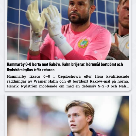
Hammarby 0–0 borta mot Raków: Hahn briljerar, hörnmål bortdömt och
Rydström hyllas inför returen
Hammarby fixade 0–0 i Częstochowa efter flera kvalificerade
räddningar av Warner Hahn och ett bortdömt Raków-mål på hörna.
Henrik Rydström möblerade om med en defensiv 5–2–3 och Nahir
Besara som falsk nia – och får beröm av spelarna. Returen spelas...