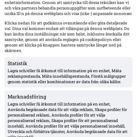
enhetsinformation. Genom att samtycka till dessa tekniker kan vi
och våra partners behandla personuppgifter som surfbeteende eller
Senaste
unika ID:n på denna webbplats och visa (icke-) anpassade annonser.
Hammarby 0–0 borta mot Raków: Hahn briljerar, hörnmål
Klicka nedan för att godkänna ovanstående eller göra detaljerade
bortdömt och Rydström hyllas inför returen
val. Dina val kommer endast att tillämpas på denna webbplats. Du
kan ändra dina inställningar när som helst, inklusive återkalla ditt
samtycke, genom att använda reglagen på cookiepolicyn eller
genom att klicka på knappen hantera samtycke längst ned på
Isak Dahlqvist hattrick – Tromsø 5–0 borta mot CFR Cluj i
skärmen.
Conference League-kvalet
Statistik
Lagra och/eller få åtkomst till information på en enhet, Mäta
Officiellt: Djurgården värvar Sander Finjord Ringberg – 15
reklamprestanda, Mäta innehållsprestanda, Förstå målgrupper
assist på 13 matcher i Hönefoss, kontrakt till juni 2031
genom statistik eller kombinationer av data från olika källor.
Marknadsföring
Officiellt: Stefano Vecchia lämnar Malmö FF – två SM-guld och
ett cupguld i bagaget
Lagra och/eller få åtkomst till information på en enhet,
Använda begränsade data för att välja reklam, Skapa profiler för
personaliserad reklam, Använda profiler för att välja
personaliserad reklam, Skapa profiler för att personaliserad
IFK Göteborg 0–1 mot Gent: Goores firande utlöste bråk – VAR-
innehåll, Använda profiler för att välja personaliserad innehåll,
ilska och heta scener inför returen
Utveckla och förbättra tjänster, Använda begränsade data för att