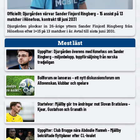
Officiellt: Djurgården värvar Sander Finjord Ringberg – 15 assist på 13
matcher i Hönefoss, kontrakt till juni 2031
Djurgården plockar in 26-årige yttern Sander Finjord Ringberg från
Hönefoss efter 1+15 på 13 matcher i år. Avtal till sista juni 2031.
Mest läst
Uppgifter: Djurgården överens med Hønefoss om Sander
Ringberg – miljonbelopp, toppförsäljning från norska
tredjeligan
Bollforum.se lanseras – ett nytt diskussionsforum om
Allsvenskan, klubbar och spelare
Startelvor: Mjällby gör tre ändringar mot Slovan Bratislava –
Kjear, Gustafson och Granath in
Uppgifter: Club Brugge nära Abdoulie Manneh – Mjällby
bekräftade flyttplaner efter CL-kvalet