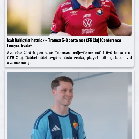
Isak Dahlqvist hattrick – Tromsø 5–0 borta mot CFR Cluj i Conference
League-kvalet
Svenske 24-åringen satte Tromsøs tredje–femte mål i 5–0 borta mot
CFR Cluj. Dubbelmötet avgörs nästa vecka; playoff till ligafasen vid
avancemang.