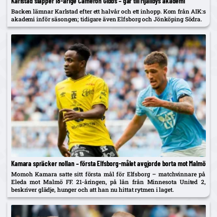
Karlstad släpper 18-årige Cameron Gibbs – går till Mjällbys akademi
Backen lämnar Karlstad efter ett halvår och ett inhopp. Kom från AIK:s
akademi inför säsongen; tidigare även Elfsborg och Jönköping Södra.
Kamara spräcker nollan – första Elfsborg-målet avgjorde borta mot Malmö
Momoh Kamara satte sitt första mål för Elfsborg – matchvinnare på
Eleda mot Malmö FF. 21-åringen, på lån från Minnesota United 2,
beskriver glädje, hunger och att han nu hittat rytmen i laget.