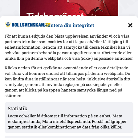
Hantera din integritet
För att kunna erbjuda den bästa upplevelsen använder vi och våra
partners tekniker som cookies för att lagra och/eller få tillgång till
enhetsinformation. Genom att samtycka till dessa tekniker kan vi
och våra partners behandla personuppgifter som surfbeteende eller
Senaste
unika ID:n på denna webbplats och visa (icke-) anpassade annonser.
Uppgifter: Erzurumspor lägger lånebud på Ibrahim Diabaté –
Klicka nedan för att godkänna ovanstående eller göra detaljerade
GAIS-anfallaren under kontrakt till 2028
val. Dina val kommer endast att tillämpas på denna webbplats. Du
kan ändra dina inställningar när som helst, inklusive återkalla ditt
samtycke, genom att använda reglagen på cookiepolicyn eller
genom att klicka på knappen hantera samtycke längst ned på
Raków vill värva Djuric – MFF-mittbacken nobbar sommarflytt:
skärmen.
”Jag stortrivs sedan den nya tränaren kom in”
Statistik
Lagra och/eller få åtkomst till information på en enhet, Mäta
Uppgifter: Hull City har hört sig för om Nathaniel Adjei –
reklamprestanda, Mäta innehållsprestanda, Förstå målgrupper
villkoren begärda, tidigt skede
genom statistik eller kombinationer av data från olika källor.