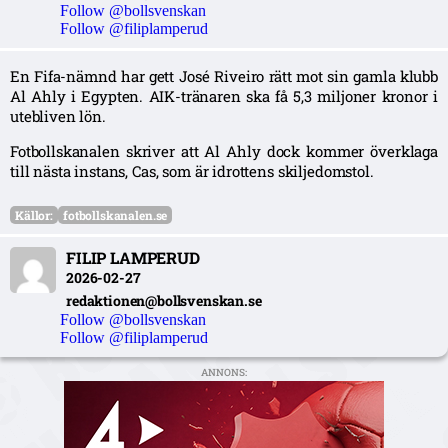
Follow @bollsvenskan
Follow @filiplamperud
En Fifa-nämnd har gett José Riveiro rätt mot sin gamla klubb
Al Ahly i Egypten. AIK-tränaren ska få 5,3 miljoner kronor i
utebliven lön.
Fotbollskanalen skriver att Al Ahly dock kommer överklaga
till nästa instans, Cas, som är idrottens skiljedomstol.
Källor:
fotbollskanalen.se
FILIP LAMPERUD
2026-02-27
redaktionen@bollsvenskan.se
Follow @bollsvenskan
Follow @filiplamperud
ANNONS: