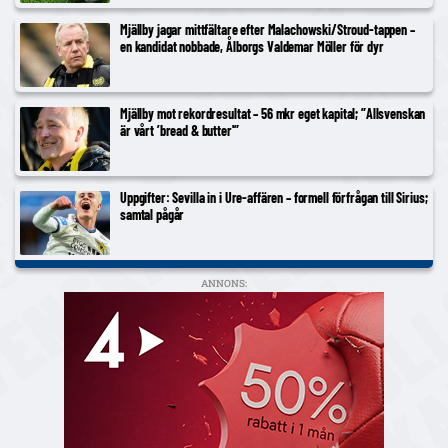
Mjällby jagar mittfältare efter Malachowski/Stroud-tappen –
en kandidat nobbade, Ålborgs Valdemar Möller för dyr
Mjällby mot rekordresultat – 56 mkr eget kapital; ”Allsvenskan
är vårt ’bread & butter'”
Uppgifter: Sevilla in i Ure-affären – formell förfrågan till Sirius;
samtal pågår
ANNONS: