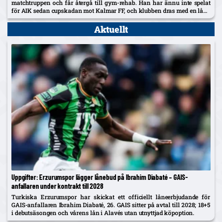
matchtruppen och får återgå till gym-rehab. Han har ännu inte spelat
för AIK sedan cupskadan mot Kalmar FF, och klubben dras med en lång
skadelista som nu också utreds...
Aktuellt
Uppgifter: Erzurumspor lägger lånebud på Ibrahim Diabaté – GAIS-
anfallaren under kontrakt till 2028
Turkiska Erzurumspor har skickat ett officiellt låneerbjudande för
GAIS-anfallaren Ibrahim Diabaté, 26. GAIS sitter på avtal till 2028; 18+5
i debutsäsongen och vårens lån i Alavés utan utnyttjad köpoption.