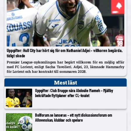
Uppgifter: Hull City har hört sig för om Nathaniel Adjei – villkoren begärda,
tidigt skede
Premier League-nykomlingen har begärt villkoren för en möjlig affär
med FC Lorient, enligt Sacha Tavolieri. Adjei, 23, lämnade Hammarby
för Lorient och har kontrakt till sommaren 2028.
Mest läst
Uppgifter: Club Brugge nära Abdoulie Manneh – Mjällby
bekräftade flyttplaner efter CL-kvalet
Bollforum.se lanseras – ett nytt diskussionsforum om
Allsvenskan, klubbar och spelare