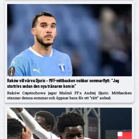
Raków vill värva Djuric – MFF-mittbacken nobbar sommarflytt: ”Jag
stortrivs sedan den nya tränaren kom in”
Raków Częstochowa jagar Malmö FF:s Andrej Djuric. Mittbacken
stannar denna sommar och öppnar bara för ett ”rätt” anbud.