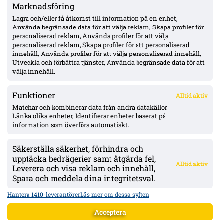
Marknadsföring
Officiellt: Kalmar FF lånar ut Abdi Sabriye till FF Jaro –
säsongen ut
Lagra och/eller få åtkomst till information på en enhet,
Använda begränsade data för att välja reklam, Skapa profiler för
personaliserad reklam, Använda profiler för att välja
personaliserad reklam, Skapa profiler för att personaliserad
Officiellt: Degerfors värvar Karim Boutera – kontrakt till
innehåll, Använda profiler för att välja personaliserad innehåll,
sommaren 2030, spelklar mot Malmö
Utveckla och förbättra tjänster, Använda begränsade data för att
välja innehåll.
Funktioner
Alltid aktiv
ÖVERSIKT
Matchar och kombinerar data från andra datakällor,
Länka olika enheter, Identifierar enheter baserat på
Nyheter & Reportage
Spelarbetyg
information som överförs automatiskt.
Analyser
RSS
Säkerställa säkerhet, förhindra och
KONTAKT
upptäcka bedrägerier samt åtgärda fel,
Alltid aktiv
kontakt@bollsvenskan.se
Leverera och visa reklam och innehåll,
redaktionen@bollsvenskan.se
Spara och meddela dina integritetsval.
jobb@bollsvenskan.se
X (Twitter)
Hantera 1410-leverantörer
Läs mer om dessa syften
ÖVRIGT
Acceptera
Om Bollsvenskan