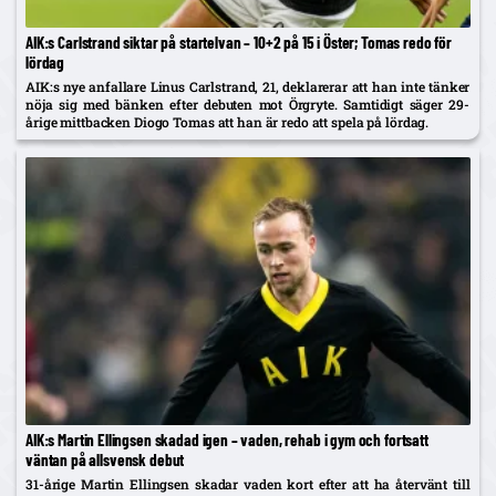
AIK:s Carlstrand siktar på startelvan – 10+2 på 15 i Öster; Tomas redo för
lördag
AIK:s nye anfallare Linus Carlstrand, 21, deklarerar att han inte tänker
nöja sig med bänken efter debuten mot Örgryte. Samtidigt säger 29-
årige mittbacken Diogo Tomas att han är redo att spela på lördag.
AIK:s Martin Ellingsen skadad igen – vaden, rehab i gym och fortsatt
väntan på allsvensk debut
31-årige Martin Ellingsen skadar vaden kort efter att ha återvänt till