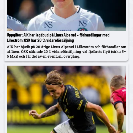
Uppgifter: AIK har lagt bud på Linus Alperud – förhandlingar med
Lilleström; ÖSK har 20 % vidareförsäljning
AIK har bjudit på 20-årige Linus Alperud i Lilleström och förhandlar om
affären. ÖSK säkrade 20 % vidareförsäljning vid fjolårets flytt (cirka 5–
6 Mkr) och får del av en eventuell övergång.