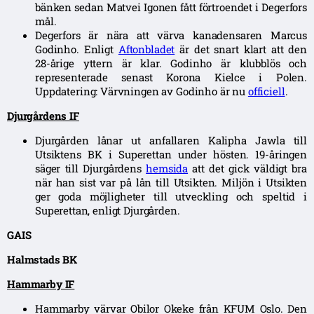
bänken sedan Matvei Igonen fått förtroendet i Degerfors
mål.
Degerfors är nära att värva kanadensaren Marcus
Godinho. Enligt
Aftonbladet
är det snart klart att den
28-årige yttern är klar. Godinho är klubblös och
representerade senast Korona Kielce i Polen.
Uppdatering: Värvningen av Godinho är nu
officiell
.
Djurgårdens IF
Djurgården lånar ut anfallaren Kalipha Jawla till
Utsiktens BK i Superettan under hösten. 19-åringen
säger till Djurgårdens
hemsida
att det gick väldigt bra
när han sist var på lån till Utsikten. Miljön i Utsikten
ger goda möjligheter till utveckling och speltid i
Superettan, enligt Djurgården.
GAIS
Halmstads BK
Hammarby IF
Hammarby värvar Obilor Okeke från KFUM Oslo. Den