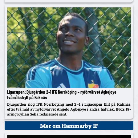
Ligacupen: Djurgården 2–1 IFK Norrköping – nyförvärvet Agbejoye
tvåmålsskytt på Kaknäs
Djurgården slog IFK Norrköping med 2–1 i Ligacupen Elit på Kaknäs
efter två mål av nyförvärvet Angelo Agbejoye i andra halvlek. IFK:s 19-
åring Kylian Seka reducerade sent.
Mer om Hammarby IF