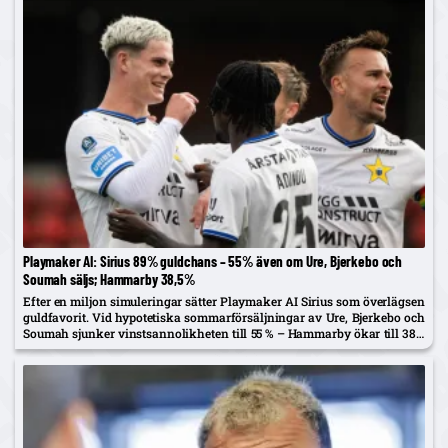
Playmaker AI: Sirius 89% guldchans – 55% även om Ure, Bjerkebo och
Soumah säljs; Hammarby 38,5%
Efter en miljon simuleringar sätter Playmaker AI Sirius som överlägsen
guldfavorit. Vid hypotetiska sommarförsäljningar av Ure, Bjerkebo och
Soumah sjunker vinstsannolikheten till 55 % – Hammarby ökar till 38,5
%.