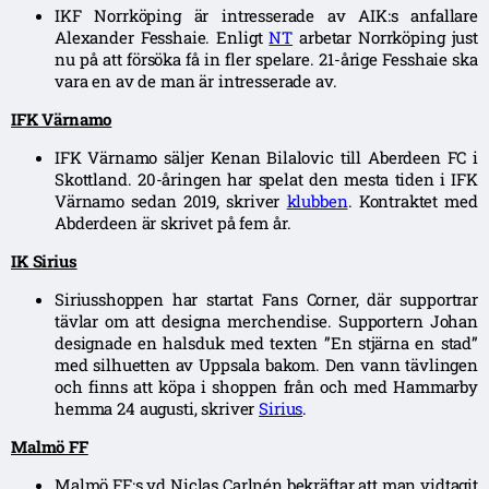
IKF Norrköping är intresserade av AIK:s anfallare
Alexander Fesshaie. Enligt
NT
arbetar Norrköping just
nu på att försöka få in fler spelare. 21-årige Fesshaie ska
vara en av de man är intresserade av.
IFK Värnamo
IFK Värnamo säljer Kenan Bilalovic till Aberdeen FC i
Skottland. 20-åringen har spelat den mesta tiden i IFK
Värnamo sedan 2019, skriver
klubben
. Kontraktet med
Abderdeen är skrivet på fem år.
IK Sirius
Siriusshoppen har startat Fans Corner, där supportrar
tävlar om att designa merchendise. Supportern Johan
designade en halsduk med texten ”En stjärna en stad”
med silhuetten av Uppsala bakom. Den vann tävlingen
och finns att köpa i shoppen från och med Hammarby
hemma 24 augusti, skriver
Sirius
.
Malmö FF
Malmö FF:s vd Niclas Carlnén bekräftar att man vidtagit