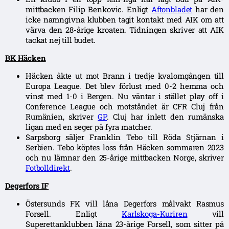
mittbacken Filip Benkovic. Enligt
Aftonbladet
har den
icke namngivna klubben tagit kontakt med AIK om att
värva den 28-årige kroaten. Tidningen skriver att AIK
tackat nej till budet.
BK Häcken
Häcken åkte ut mot Brann i tredje kvalomgången till
Europa League. Det blev förlust med 0-2 hemma och
vinst med 1-0 i Bergen. Nu väntar i stället play off i
Conference League och motståndet är CFR Cluj från
Rumänien, skriver
GP
. Cluj har inlett den rumänska
ligan med en seger på fyra matcher.
Sarpsborg säljer Franklin Tebo till Röda Stjärnan i
Serbien. Tebo köptes loss från Häcken sommaren 2023
och nu lämnar den 25-årige mittbacken Norge, skriver
Fotbolldirekt
.
Degerfors IF
Östersunds FK vill låna Degerfors målvakt Rasmus
Forsell. Enligt
Karlskoga-Kuriren
vill
Superettanklubben låna 23-årige Forsell, som sitter på