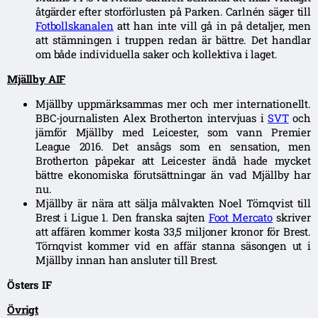
åtgärder efter storförlusten på Parken. Carlnén säger till
Fotbollskanalen
att han inte vill gå in på detaljer, men
att stämningen i truppen redan är bättre. Det handlar
om både individuella saker och kollektiva i laget.
Mjällby AIF
Mjällby uppmärksammas mer och mer internationellt.
BBC-journalisten Alex Brotherton intervjuas i
SVT
och
jämför Mjällby med Leicester, som vann Premier
League 2016. Det ansågs som en sensation, men
Brotherton påpekar att Leicester ändå hade mycket
bättre ekonomiska förutsättningar än vad Mjällby har
nu.
Mjällby är nära att sälja målvakten Noel Törnqvist till
Brest i Ligue 1. Den franska sajten
Foot Mercato
skriver
att affären kommer kosta 33,5 miljoner kronor för Brest.
Törnqvist kommer vid en affär stanna säsongen ut i
Mjällby innan han ansluter till Brest.
Östers IF
Övrigt