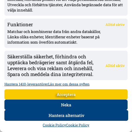
hängmatch som kan krympa gapet till elva. Victor Svensson, 20,
Utveckla och förbättra tjänster, Använda begränsade data för att
startade centralt i Melker Heiers frånvaro.
välja innehåll.
Funktioner
Alltid aktiv
Matchar och kombinerar data från andra datakällor,
Länka olika enheter, Identifierar enheter baserat på
information som överförs automatiskt.
Säkerställa säkerhet, förhindra och
upptäcka bedrägerier samt åtgärda fel,
Alltid aktiv
Leverera och visa reklam och innehåll,
Spara och meddela dina integritetsval.
Hantera 1410-leverantörer
Läs mer om dessa syften
Sirius gästar Halmstad i omgång 15 – Kaib och Ascone avstängda, HBK 16:e
Acceptera
med 7 poäng
Avspark 19.00 måndag 3/8 på Örjans vall. Stuart Baxter leder ett HBK
Neka
utan Rami Kaib och Rocco Ascone; fjolårets möten slutade 0–1 och 1–1.
Hantera alternativ
HEM
DATA
FORUM
DELA
Cookie Policy
Cookie Policy