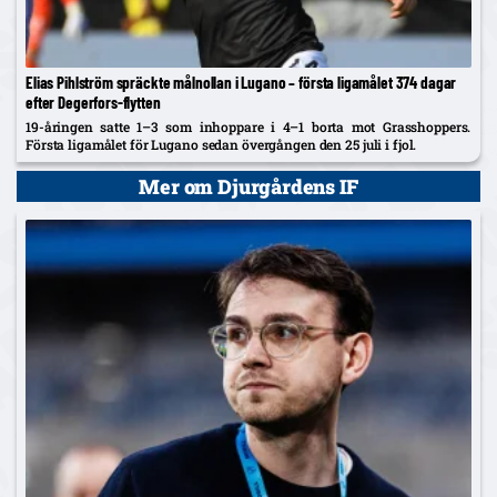
Elias Pihlström spräckte målnollan i Lugano – första ligamålet 374 dagar
efter Degerfors-flytten
19-åringen satte 1–3 som inhoppare i 4–1 borta mot Grasshoppers.
Första ligamålet för Lugano sedan övergången den 25 juli i fjol.
Mer om Djurgårdens IF