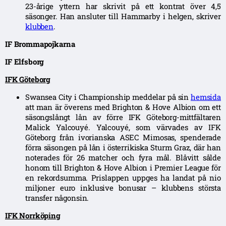
23-årige yttern har skrivit på ett kontrat över 4,5
säsonger. Han ansluter till Hammarby i helgen, skriver
klubben
.
IF Brommapojkarna
IF Elfsborg
IFK Göteborg
Swansea City i Championship meddelar på sin
hemsida
att man är överens med Brighton & Hove Albion om ett
säsongslångt lån av förre IFK Göteborg-mittfältaren
Malick Yalcouyé. Yalcouyé, som värvades av IFK
Göteborg från ivorianska ASEC Mimosas, spenderade
förra säsongen på lån i österrikiska Sturm Graz, där han
noterades för 26 matcher och fyra mål. Blåvitt sålde
honom till Brighton & Hove Albion i Premier League för
en rekordsumma. Prislappen uppges ha landat på nio
miljoner euro inklusive bonusar – klubbens största
transfer någonsin.
IFK Norrköping