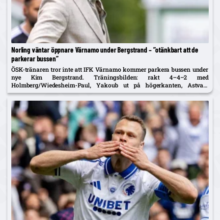
Norling väntar öppnare Värnamo under Bergstrand – ”otänkbart att de
parkerar bussen”
ÖSK-tränaren tror inte att IFK Värnamo kommer parkera bussen under
nye Kim Bergstrand. Träningsbilden: rakt 4–4–2 med
Holmberg/Wiedesheim-Paul, Yakoub ut på högerkanten, Astvald
ersätter avstängde Stenberg – McCue med i matchtruppen.