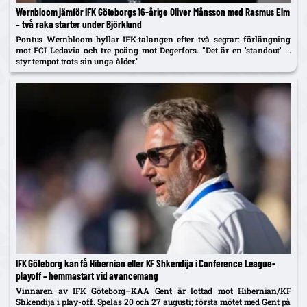
Wernbloom jämför IFK Göteborgs 16-årige Oliver Månsson med Rasmus Elm
– två raka starter under Björklund
Pontus Wernbloom hyllar IFK-talangen efter två segrar: förlängning
mot FCI Ledavia och tre poäng mot Degerfors. "Det är en 'standout' ...
styr tempot trots sin unga ålder."
IFK Göteborg kan få Hibernian eller KF Shkendija i Conference League-
playoff – hemmastart vid avancemang
Vinnaren av IFK Göteborg–KAA Gent är lottad mot Hibernian/KF
Shkendija i play-off. Spelas 20 och 27 augusti; första mötet med Gent på