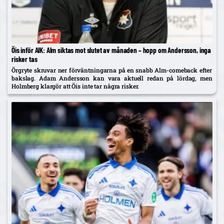
Öis inför AIK: Alm siktas mot slutet av månaden – hopp om Andersson, inga
risker tas
Örgryte skruvar ner förväntningarna på en snabb Alm-comeback efter
bakslag. Adam Andersson kan vara aktuell redan på lördag, men
Holmberg klargör att Öis inte tar några risker.