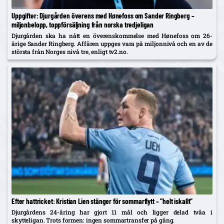
Uppgifter: Djurgården överens med Hønefoss om Sander Ringberg –
miljonbelopp, toppförsäljning från norska tredjeligan
Djurgården ska ha nått en överenskommelse med Hønefoss om 26-
årige Sander Ringberg. Affären uppges vara på miljonnivå och en av de
största från Norges nivå tre, enligt tv2.no.
Efter hattricket: Kristian Lien stänger för sommarflytt – ”helt iskallt”
Djurgårdens 24-åring har gjort 11 mål och ligger delad tvåa i
skytteligan. Trots formen: ingen sommartransfer på gång.