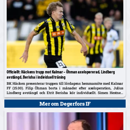
Officiellt: Häckens trupp mot Kalmar – Öhman axelopererad, Lindberg
avstängd, Berisha i individuell träning
BK Häcken presenterar truppen till lördagens hemmamöte med Kalmar
FF (15.00). Filip Öhman borta i månader efter axeloperation, Julius
Lindberg avstängd och Etrit Berisha kör individuellt. Simen Hestnes,
30, hyllas efter hemmadebuten mot AIK.
Mer om Degerfors IF