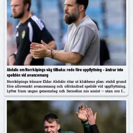
Abdulic om Norrköpings väg tillbaka: redo före uppflyttning – ändrar inte
spelidén vid avancemang
Norrköpings tränare Eldar Abdulic ritar ut klubbens plan: stabil grund
före allsvenskt avancemang och oförändrad spelidé vid uppflyttning.
Lyfter fram ungas genomslag och Sernelius nio assist – utan oro för
sommarförsäljningar.