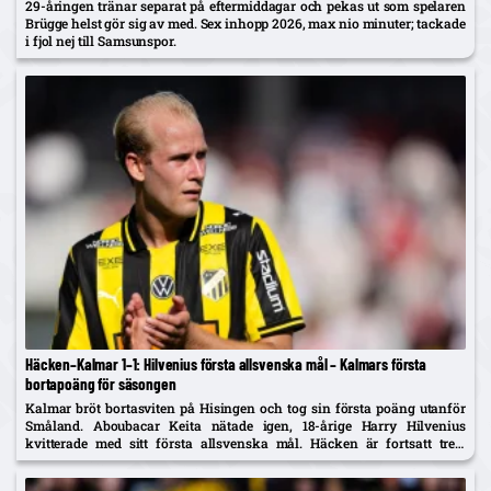
29-åringen tränar separat på eftermiddagar och pekas ut som spelaren
Brügge helst gör sig av med. Sex inhopp 2026, max nio minuter; tackade
i fjol nej till Samsunspor.
Häcken–Kalmar 1–1: Hilvenius första allsvenska mål – Kalmars första
bortapoäng för säsongen
Kalmar bröt bortasviten på Hisingen och tog sin första poäng utanför
Småland. Aboubacar Keita nätade igen, 18-årige Harry Hilvenius
kvitterade med sitt första allsvenska mål. Häcken är fortsatt trea,
Kalmar kliver upp på tionde plats.