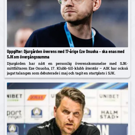
Uppgifter: Djurgården överens med 17-årige Eze Onuoha – ska enas med
SJK om övergångssumma
Djurgården har nått en personlig överenskommelse med SJK-
mittfältaren Eze Onuoha, 17. Klubb-till-klubb återstår – AIK har också
jagat talangen som debuterade i maj och tagit en startplats i SJK.