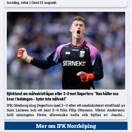
torsdag, retur i Gent 13 augusti.
Björklund om målvaktsfrågan efter 2–0 mot Degerfors: ”Han håller oss
kvar i ledningen – byter inte målvakt”
IFK Göteborg slog Degerfors med 2–0 efter ett omdiskuterat straffmål av
Sam Larsson och ett sent 2–0 från Filip Ottosson. Viktor Andersson
höll säsongens första allsvenska nolla och hyllas av Joachim
Björklund, som låter honom stå vidare. Degerfors kom med...
Mer om IFK Norrköping