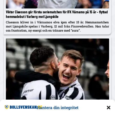
Viktor Claesson gör första seriematchen för IFK Värnamo på 15 år – flyttad
hemmadebut i Varberg mot Ljungskile
Claesson kliver in i Värnamos elva igen efter 15 år. Hemmamatchen
mot Ljungskile spelas i Varberg, 12 mil från Finnvedsvallen. Han talar
om frustration, ny energi och en tränare med “aura”.
Uppgifter: Degerfors lånar Robin Dzabic från Sandefjord – köpoption,
Hantera din integritet
ersätter Rafferty