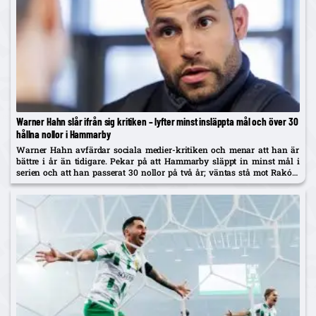
Warner Hahn slår ifrån sig kritiken – lyfter minst insläppta mål och över 30
hållna nollor i Hammarby
Warner Hahn avfärdar sociala medier-kritiken och menar att han är
bättre i år än tidigare. Pekar på att Hammarby släppt in minst mål i
serien och att han passerat 30 nollor på två år; väntas stå mot Raków
på torsdag.