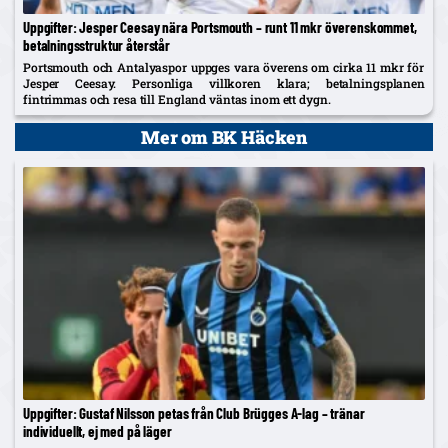
Uppgifter: Jesper Ceesay nära Portsmouth – runt 11 mkr överenskommet,
betalningsstruktur återstår
Portsmouth och Antalyaspor uppges vara överens om cirka 11 mkr för
Jesper Ceesay. Personliga villkoren klara; betalningsplanen
fintrimmas och resa till England väntas inom ett dygn.
Mer om BK Häcken
Uppgifter: Gustaf Nilsson petas från Club Brügges A-lag – tränar
individuellt, ej med på läger