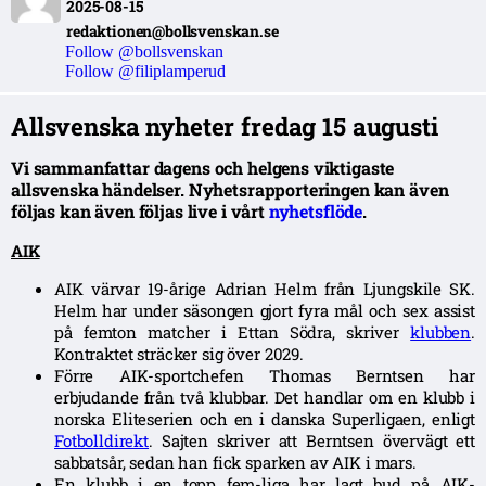
2025-08-15
redaktionen@bollsvenskan.se
Follow @bollsvenskan
Follow @filiplamperud
Allsvenska nyheter fredag 15 augusti
Vi sammanfattar dagens och helgens viktigaste
allsvenska händelser. Nyhetsrapporteringen kan även
följas kan även följas live i vårt
nyhetsflöde
.
AIK
AIK värvar 19-årige Adrian Helm från Ljungskile SK.
Helm har under säsongen gjort fyra mål och sex assist
på femton matcher i Ettan Södra, skriver
klubben
.
Kontraktet sträcker sig över 2029.
Förre AIK-sportchefen Thomas Berntsen har
erbjudande från två klubbar. Det handlar om en klubb i
norska Eliteserien och en i danska Superligaen, enligt
Fotbolldirekt
. Sajten skriver att Berntsen övervägt ett
sabbatsår, sedan han fick sparken av AIK i mars.
En klubb i en topp fem-liga har lagt bud på AIK-