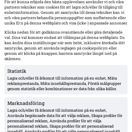
För att kunna erbjuda den bästa upplevelsen använder vi och våra
25-årige offensive mittfältaren Robin Dzabic uppges ansluta till
Degerfors på lån från Sandefjord med köpoption. Begränsad speltid i
partners tekniker som cookies för att lagra och/eller få tillgång till
vår (0 starter/9 inhopp) men produktion i fjol och stark Superettan-
enhetsinformation. Genom att samtycka till dessa tekniker kan vi
historik i Landskrona.
och våra partners behandla personuppgifter som surfbeteende eller
Mer om IK Sirius
unika ID:n på denna webbplats och visa (icke-) anpassade annonser.
Klicka nedan för att godkänna ovanstående eller göra detaljerade
val. Dina val kommer endast att tillämpas på denna webbplats. Du
kan ändra dina inställningar när som helst, inklusive återkalla ditt
samtycke, genom att använda reglagen på cookiepolicyn eller
genom att klicka på knappen hantera samtycke längst ned på
skärmen.
Statistik
Lagra och/eller få åtkomst till information på en enhet, Mäta
reklamprestanda, Mäta innehållsprestanda, Förstå målgrupper
genom statistik eller kombinationer av data från olika källor.
Marknadsföring
Lagra och/eller få åtkomst till information på en enhet,
Sirius 2–0 borta mot HBK: serieledning och 14 poäng före – Mål: Anker på
Använda begränsade data för att välja reklam, Skapa profiler för
hörna och Bjerkebo på straff
personaliserad reklam, Använda profiler för att välja
personaliserad reklam, Skapa profiler för att personaliserad
Sirius tog tre poäng på Örjans vall efter två tidiga mål. Serieledningen
innehåll, Använda profiler för att välja personaliserad innehåll,
växte till 14 poäng före Hammarby, medan Djurgården har en