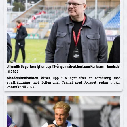
Officiellt: Degerfors lyfter upp 18-årige målvakten Liam Karlsson – kontrakt
till 2027
Akademimålvakten kliver upp i A-laget efter en försäsong med
straffräddning mot Sollentuna. Tränat med A-laget sedan i fjol;
kontrakt till 2027.