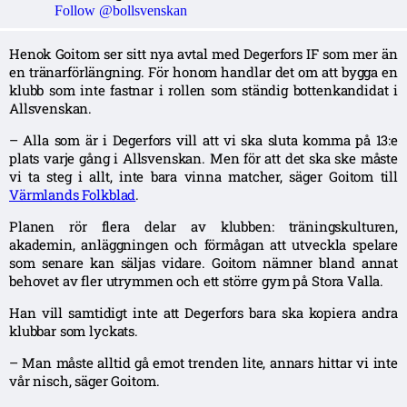
Follow @bollsvenskan
Henok Goitom ser sitt nya avtal med Degerfors IF som mer än
en tränarförlängning. För honom handlar det om att bygga en
klubb som inte fastnar i rollen som ständig bottenkandidat i
Allsvenskan.
– Alla som är i Degerfors vill att vi ska sluta komma på 13:e
plats varje gång i Allsvenskan. Men för att det ska ske måste
vi ta steg i allt, inte bara vinna matcher, säger Goitom till
Värmlands Folkblad
.
Planen rör flera delar av klubben: träningskulturen,
akademin, anläggningen och förmågan att utveckla spelare
som senare kan säljas vidare. Goitom nämner bland annat
behovet av fler utrymmen och ett större gym på Stora Valla.
Han vill samtidigt inte att Degerfors bara ska kopiera andra
klubbar som lyckats.
– Man måste alltid gå emot trenden lite, annars hittar vi inte
vår nisch, säger Goitom.