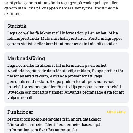
samtycke, genom att använda reglagen på cookiepolicyn eller
genom att klicka på knappen hantera samtycke längst ned på
Gent-tränaren fördömer Vergaras firande framför Blåvitt-
skärmen.
klacken – Tolf varnades i tumultet
Statistik
Lagra och/eller få åtkomst till information på en enhet, Mäta
Hammarby och Malmö FF jagar Lasse Nordås – även Raków
reklamprestanda, Mäta innehållsprestanda, Förstå målgrupper
Częstochowa påstås visa intresse
genom statistik eller kombinationer av data från olika källor.
Marknadsföring
Hammarby 0–0 borta mot Raków: Hahn briljerar, hörnmål
bortdömt och Rydström hyllas inför returen
Lagra och/eller få åtkomst till information på en enhet,
Använda begränsade data för att välja reklam, Skapa profiler för
personaliserad reklam, Använda profiler för att välja
personaliserad reklam, Skapa profiler för att personaliserad
Isak Dahlqvist hattrick – Tromsø 5–0 borta mot CFR Cluj i
innehåll, Använda profiler för att välja personaliserad innehåll,
Conference League-kvalet
Utveckla och förbättra tjänster, Använda begränsade data för att
välja innehåll.
Funktioner
Alltid aktiv
ÖVERSIKT
Matchar och kombinerar data från andra datakällor,
Länka olika enheter, Identifierar enheter baserat på
Nyheter & Reportage
Spelarbetyg
information som överförs automatiskt.