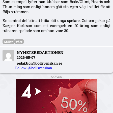
Som exempel lyfter han klubbar som Bodø/Glimt, Hearts och
Thun – lag som enligt honom gått sin egen väg i stället för att
följa strömmen.
En central del blir att hitta rätt unga spelare. Goitom pekar på
Kazper Karlsson som ett exempel: en 20-åring som enligt
tränaren spelade som om han vore 30.
Källor:
vf.se
NYHETSREDAKTIONEN
2026-05-07
redaktion@bollsvenskan.se
Follow @bollsvenskan
ANNONS: