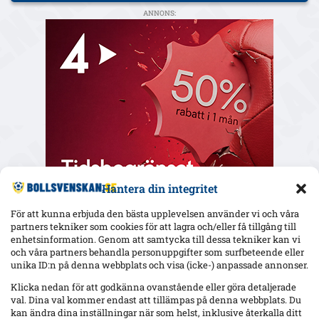
ANNONS:
Hantera din integritet
För att kunna erbjuda den bästa upplevelsen använder vi och våra
partners tekniker som cookies för att lagra och/eller få tillgång till
enhetsinformation. Genom att samtycka till dessa tekniker kan vi
och våra partners behandla personuppgifter som surfbeteende eller
Senaste
unika ID:n på denna webbplats och visa (icke-) anpassade annonser.
Uppgifter: Mjällby budar på Sebastian Hansen (Odds BK) –
Klicka nedan för att godkänna ovanstående eller göra detaljerade
kontrakt till 2027
val. Dina val kommer endast att tillämpas på denna webbplats. Du
kan ändra dina inställningar när som helst, inklusive återkalla ditt