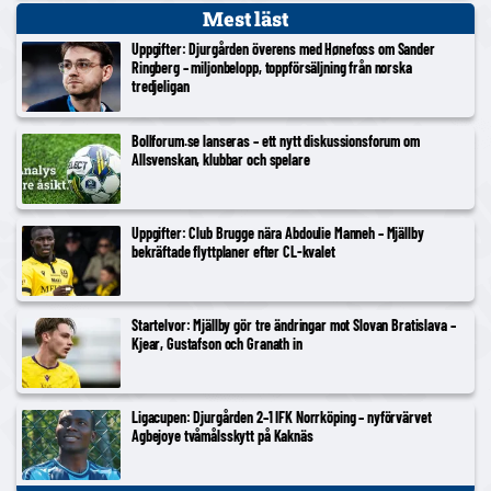
Mest läst
Uppgifter: Djurgården överens med Hønefoss om Sander
Ringberg – miljonbelopp, toppförsäljning från norska
tredjeligan
Bollforum.se lanseras – ett nytt diskussionsforum om
Allsvenskan, klubbar och spelare
Uppgifter: Club Brugge nära Abdoulie Manneh – Mjällby
bekräftade flyttplaner efter CL-kvalet
Startelvor: Mjällby gör tre ändringar mot Slovan Bratislava –
Kjear, Gustafson och Granath in
Ligacupen: Djurgården 2–1 IFK Norrköping – nyförvärvet
Agbejoye tvåmålsskytt på Kaknäs