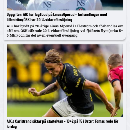
Uppgifter: AIK har lagt bud på Linus Alperud – förhandlingar med
Lilleström; ÖSK har 20 % vidareförsäljning
AIK har bjudit på 20-årige Linus Alperud i Lilleström och förhandlar om
affären. ÖSK säkrade 20 % vidareförsäljning vid fjolårets flytt (cirka 5–
6 Mkr) och får del av en eventuell övergång.
AIK:s Carlstrand siktar på startelvan – 10+2 på 15 i Öster; Tomas redo för
lördag