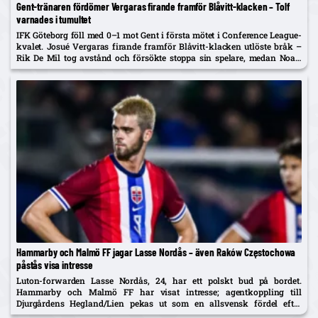
Gent-tränaren fördömer Vergaras firande framför Blåvitt-klacken – Tolf
varnades i tumultet
IFK Göteborg föll med 0–1 mot Gent i första mötet i Conference League-
kvalet. Josué Vergaras firande framför Blåvitt-klacken utlöste bråk –
Rik De Mil tog avstånd och försökte stoppa sin spelare, medan Noah
Tolf varnades och Erlingmark sågar domarinsatsen.
Hammarby och Malmö FF jagar Lasse Nordås – även Raków Częstochowa
påstås visa intresse
Luton-forwarden Lasse Nordås, 24, har ett polskt bud på bordet.
Hammarby och Malmö FF har visat intresse; agentkoppling till
Djurgårdens Hegland/Lien pekas ut som en allsvensk fördel efter
norrmannens succélån i Heerenveen.