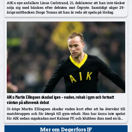
AIK:s nye anfallare Linus Carlstrand, 21, deklarerar att han inte tänker
nöja sig med bänken efter debuten mot Örgryte. Samtidigt säger 29-
årige mittbacken Diogo Tomas att han är redo att spela på lördag.
AIK:s Martin Ellingsen skadad igen – vaden, rehab i gym och fortsatt
väntan på allsvensk debut
31-årige Martin Ellingsen skadar vaden kort efter att ha återvänt till
matchtruppen och får återgå till gym-rehab. Han har ännu inte spelat
för AIK sedan cupskadan mot Kalmar FF, och klubben dras med en lång
skadelista som nu också utreds...
Mer om Degerfors IF