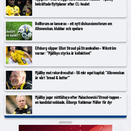
bekräftade flyttplaner efter CL-kvalet
Bollforum.se lanseras – ett nytt diskussionsforum om
Allsvenskan, klubbar och spelare
Elfsborg slipper Elliot Stroud på Strandvallen – Wikström
varnar: ”Mjällbys styrka är kollektivet”
Mjällby mot rekordresultat – 56 mkr eget kapital; ”Allsvenskan
är vårt ’bread & butter'”
Mjällby jagar mittfältare efter Malachowski/Stroud-tappen –
en kandidat nobbade, Ålborgs Valdemar Möller för dyr
ANNONS: