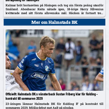
Kalmar bröt bortasviten på Hisingen och tog sin första poäng utanför
Småland. Aboubacar Keita nätade igen, 18-årige Harry Hilvenius
kvitterade med sitt första allsvenska mål. Häcken är fortsatt trea,
Kalmar kliver upp på tionde plats.
Mer om Halmstads BK
Officiellt: Halmstads BK:s vänsterback Gustav Friberg klar för Kolding –
kontrakt till sommaren 2029
23-åringen lämnar Halmstads BK för Kolding IF på kontrakt till
sommaren 2029. Möjlig debut mot AaB på söndag.