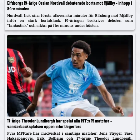
Elfsborgs 19-årige Ossian Nordvall debuterade borta mot Mjällby – inhopp i
84:e minuten
Nordvall fick sina första allsvenska minuter för Elfsborg mot Mjällby
inför en stark bortaklack. 19-åringen beskriver debuten som
”fantastisk” och siktar på fler minuter under hösten.
17-årige Theodor Lundbergh har spelat alla MFF:s 15 matcher –
vänsterbacksplatsen öppen inför Degerfors
Fyra MFF:are har medverkat i samtliga matcher: Jens Stryger, Sead
Haksabanovic, Erik Botheim och 17-årige Theodor Lundbergh.