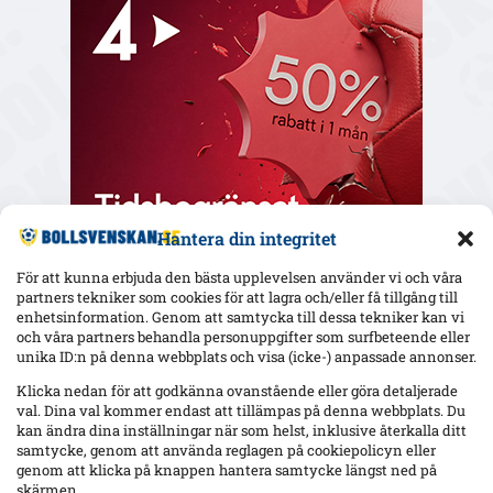
Hantera din integritet
För att kunna erbjuda den bästa upplevelsen använder vi och våra
partners tekniker som cookies för att lagra och/eller få tillgång till
enhetsinformation. Genom att samtycka till dessa tekniker kan vi
och våra partners behandla personuppgifter som surfbeteende eller
Senaste
unika ID:n på denna webbplats och visa (icke-) anpassade annonser.
Elfsborgs 19-årige Ossian Nordvall debuterade borta mot
Klicka nedan för att godkänna ovanstående eller göra detaljerade
Mjällby – inhopp i 84:e minuten
val. Dina val kommer endast att tillämpas på denna webbplats. Du
kan ändra dina inställningar när som helst, inklusive återkalla ditt
samtycke, genom att använda reglagen på cookiepolicyn eller
genom att klicka på knappen hantera samtycke längst ned på
17-årige Theodor Lundbergh har spelat alla MFF:s 15 matcher –
skärmen.
vänsterbacksplatsen öppen inför Degerfors