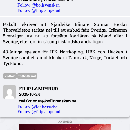
Follow @bollsvenskan
Follow @filiplamperud
Fotbolti skriver att Njardviks tränare Gunnar Heidar
Thorvaldsson tackat nej till ett anbud från Sverige. Tränaren
överväger just nu att fortsätta karriären på Island eller i
Sverige, efter en fin säsong i isländska andraligan.
43-åringe spelade för IFK Norrköping, HBK och Häcken i
Sverige samt ett antal klubbar i Danmark, Norge, Turkiet och
Tyskland.
Källor:
fotbolti.net
FILIP LAMPERUD
2025-10-24
redaktionen@bollsvenskan.se
Follow @bollsvenskan
Follow @filiplamperud
ANNONS: