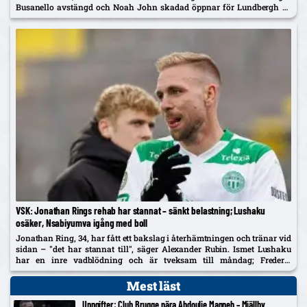
Busanello avstängd och Noah John skadad öppnar för Lundbergh vs
Johan Karlsson om vänsterbacken.
VSK: Jonathan Rings rehab har stannat – sänkt belastning; Lushaku
osäker, Nsabiyumva igång med boll
Jonathan Ring, 34, har fått ett bakslag i återhämtningen och tränar vid
sidan – "det har stannat till", säger Alexander Rubin. Ismet Lushaku
har en inre vadblödning och är tveksam till måndag; Frederic
Nsabiyumva har påbörjat individuella bollpass.
Mest läst
Uppgifter: Club Brugge nära Abdoulie Manneh – Mjällby