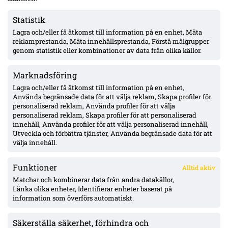
Statistik
Lagra och/eller få åtkomst till information på en enhet, Mäta
VSK: Jonathan Rings rehab har stannat – sänkt belastning;
reklamprestanda, Mäta innehållsprestanda, Förstå målgrupper
Lushaku osäker, Nsabiyumva igång med boll
genom statistik eller kombinationer av data från olika källor.
Marknadsföring
MFF:s vänsterback: Johan Karlsson eller Theodor Lundbergh –
John skadad, Busanello och Kurtulus avstängda; Malte Frejd
Lagra och/eller få åtkomst till information på en enhet,
Pålsson in bredvid Djurić, 17-årige Hidalgo aktuell
Använda begränsade data för att välja reklam, Skapa profiler för
personaliserad reklam, Använda profiler för att välja
personaliserad reklam, Skapa profiler för att personaliserad
Julius Beck öppen för Elfsborg-köp – lån säsongen ut med
innehåll, Använda profiler för att välja personaliserad innehåll,
option, Sturm Graz-kontrakt till 2029
Utveckla och förbättra tjänster, Använda begränsade data för att
välja innehåll.
Funktioner
Alltid aktiv
ÖVERSIKT
Matchar och kombinerar data från andra datakällor,
Länka olika enheter, Identifierar enheter baserat på
Nyheter & Reportage
Spelarbetyg
information som överförs automatiskt.
Analyser
RSS
Säkerställa säkerhet, förhindra och
KONTAKT