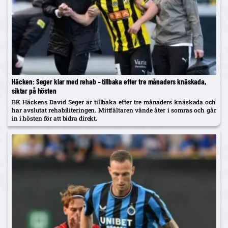
Häcken: Seger klar med rehab – tillbaka efter tre månaders knäskada,
siktar på hösten
BK Häckens David Seger är tillbaka efter tre månaders knäskada och
har avslutat rehabiliteringen. Mittfältaren vände åter i somras och går
in i hösten för att bidra direkt.