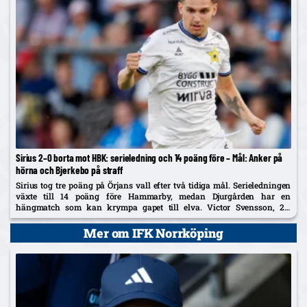
Sirius 2–0 borta mot HBK: serieledning och 14 poäng före – Mål: Anker på
hörna och Bjerkebo på straff
Sirius tog tre poäng på Örjans vall efter två tidiga mål. Serieledningen
växte till 14 poäng före Hammarby, medan Djurgården har en
hängmatch som kan krympa gapet till elva. Victor Svensson, 20,
startade centralt i Melker Heiers frånvaro.
Mer om IFK Norrköping