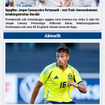
Uppgifter: Jesper Ceesay nära Portsmouth – runt 11 mkr överenskommet,
betalningsstruktur återstår
Portsmouth och Antalyaspor uppges vara överens om cirka 11 mkr för
Jesper Ceesay. Personliga villkoren klara; betalningsplanen
fintrimmas och resa till England väntas inom ett dygn.
Aktuellt