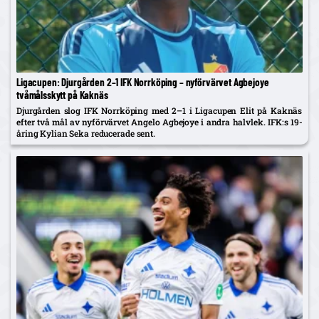
Ligacupen: Djurgården 2–1 IFK Norrköping – nyförvärvet Agbejoye
tvåmålsskytt på Kaknäs
Djurgården slog IFK Norrköping med 2–1 i Ligacupen Elit på Kaknäs
efter två mål av nyförvärvet Angelo Agbejoye i andra halvlek. IFK:s 19-
åring Kylian Seka reducerade sent.