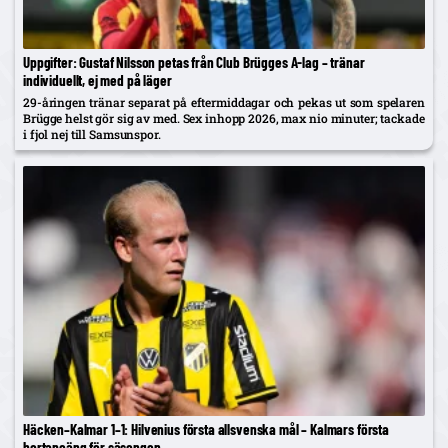
Uppgifter: Gustaf Nilsson petas från Club Brügges A-lag – tränar
individuellt, ej med på läger
29-åringen tränar separat på eftermiddagar och pekas ut som spelaren
Brügge helst gör sig av med. Sex inhopp 2026, max nio minuter; tackade
i fjol nej till Samsunspor.
Häcken–Kalmar 1–1: Hilvenius första allsvenska mål – Kalmars första
bortapoäng för säsongen