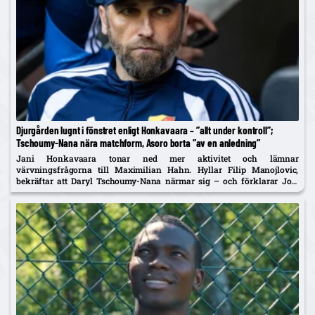
Djurgården lugnt i fönstret enligt Honkavaara – ”allt under kontroll”;
Tschoumy-Nana nära matchform, Asoro borta ”av en anledning”
Jani Honkavaara tonar ned mer aktivitet och lämnar
värvningsfrågorna till Maximilian Hahn. Hyllar Filip Manojlovic,
bekräftar att Daryl Tschoumy-Nana närmar sig – och förklarar Joel
Asoros frånvaro med att han är borta "av en anledning".