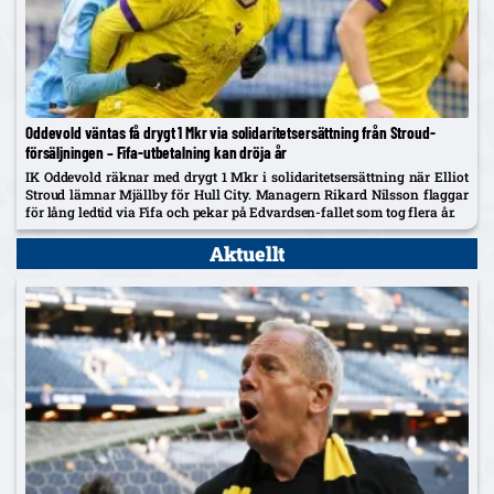
Oddevold väntas få drygt 1 Mkr via solidaritetsersättning från Stroud-
försäljningen – Fifa-utbetalning kan dröja år
IK Oddevold räknar med drygt 1 Mkr i solidaritetsersättning när Elliot
Stroud lämnar Mjällby för Hull City. Managern Rikard Nilsson flaggar
för lång ledtid via Fifa och pekar på Edvardsen-fallet som tog flera år.
Aktuellt