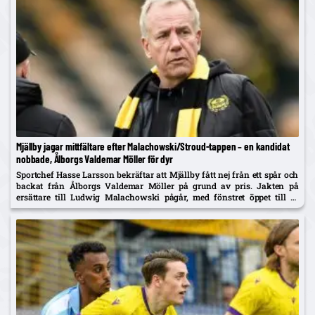
Mjällby jagar mittfältare efter Malachowski/Stroud-tappen – en kandidat
nobbade, Ålborgs Valdemar Möller för dyr
Sportchef Hasse Larsson bekräftar att Mjällby fått nej från ett spår och
backat från Ålborgs Valdemar Möller på grund av pris. Jakten på
ersättare till Ludwig Malachowski pågår, med fönstret öppet till 31
augusti.