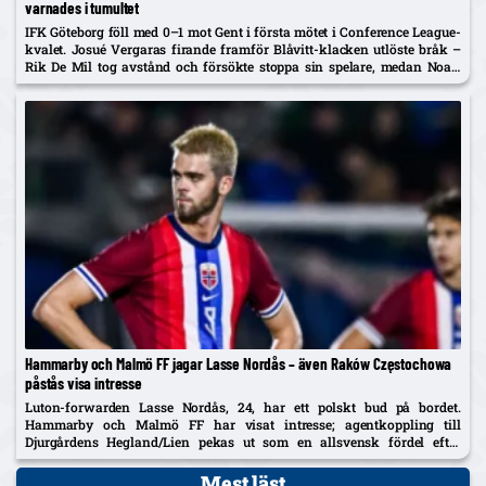
varnades i tumultet
IFK Göteborg föll med 0–1 mot Gent i första mötet i Conference League-
kvalet. Josué Vergaras firande framför Blåvitt-klacken utlöste bråk –
Rik De Mil tog avstånd och försökte stoppa sin spelare, medan Noah
Tolf varnades och Erlingmark sågar domarinsatsen.
Hammarby och Malmö FF jagar Lasse Nordås – även Raków Częstochowa
påstås visa intresse
Luton-forwarden Lasse Nordås, 24, har ett polskt bud på bordet.
Hammarby och Malmö FF har visat intresse; agentkoppling till
Djurgårdens Hegland/Lien pekas ut som en allsvensk fördel efter
norrmannens succélån i Heerenveen.
Mest läst