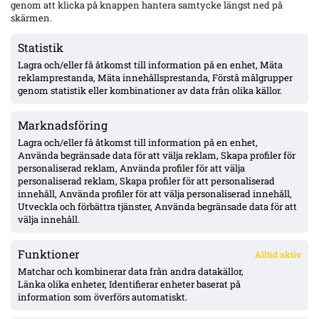
genom att klicka på knappen hantera samtycke längst ned på
Gent-tränaren fördömer Vergaras firande framför Blåvitt-
skärmen.
klacken – Tolf varnades i tumultet
Statistik
Lagra och/eller få åtkomst till information på en enhet, Mäta
Hammarby och Malmö FF jagar Lasse Nordås – även Raków
reklamprestanda, Mäta innehållsprestanda, Förstå målgrupper
Częstochowa påstås visa intresse
genom statistik eller kombinationer av data från olika källor.
Marknadsföring
Hammarby 0–0 borta mot Raków: Hahn briljerar, hörnmål
bortdömt och Rydström hyllas inför returen
Lagra och/eller få åtkomst till information på en enhet,
Använda begränsade data för att välja reklam, Skapa profiler för
personaliserad reklam, Använda profiler för att välja
personaliserad reklam, Skapa profiler för att personaliserad
Isak Dahlqvist hattrick – Tromsø 5–0 borta mot CFR Cluj i
innehåll, Använda profiler för att välja personaliserad innehåll,
Conference League-kvalet
Utveckla och förbättra tjänster, Använda begränsade data för att
välja innehåll.
Funktioner
Alltid aktiv
ÖVERSIKT
Matchar och kombinerar data från andra datakällor,
Länka olika enheter, Identifierar enheter baserat på
Nyheter & Reportage
Spelarbetyg
information som överförs automatiskt.
Analyser
RSS