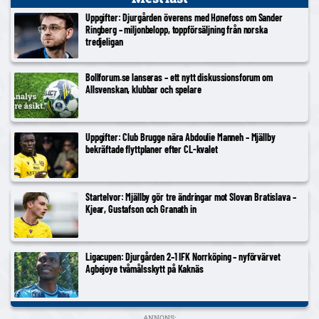
Uppgifter: Djurgården överens med Hønefoss om Sander
Ringberg – miljonbelopp, toppförsäljning från norska
tredjeligan
Bollforum.se lanseras – ett nytt diskussionsforum om
Allsvenskan, klubbar och spelare
Uppgifter: Club Brugge nära Abdoulie Manneh – Mjällby
bekräftade flyttplaner efter CL-kvalet
Startelvor: Mjällby gör tre ändringar mot Slovan Bratislava –
Kjear, Gustafson och Granath in
Ligacupen: Djurgården 2–1 IFK Norrköping – nyförvärvet
Agbejoye tvåmålsskytt på Kaknäs
ANNONS: