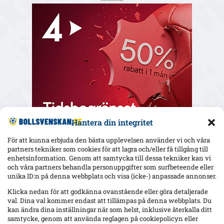
Hantera din integritet
För att kunna erbjuda den bästa upplevelsen använder vi och våra
partners tekniker som cookies för att lagra och/eller få tillgång till
enhetsinformation. Genom att samtycka till dessa tekniker kan vi
och våra partners behandla personuppgifter som surfbeteende eller
Senaste
unika ID:n på denna webbplats och visa (icke-) anpassade annonser.
Uppgifter: Mjällby budar på Sebastian Hansen (Odds BK) –
Klicka nedan för att godkänna ovanstående eller göra detaljerade
kontrakt till 2027
val. Dina val kommer endast att tillämpas på denna webbplats. Du
kan ändra dina inställningar när som helst, inklusive återkalla ditt
samtycke, genom att använda reglagen på cookiepolicyn eller