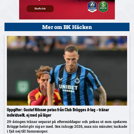
Mer om BK Häcken
Uppgifter: Gustaf Nilsson petas från Club Brügges A-lag – tränar
individuellt, ej med på läger
29-åringen tränar separat på eftermiddagar och pekas ut som spelaren
Brügge helst gör sig av med. Sex inhopp 2026, max nio minuter; tackade
i fjol nej till Samsunspor.