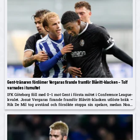
Gent-tränaren fördömer Vergaras firande framför Blåvitt-klacken – Tolf
varnades i tumultet
IFK Göteborg föll med 0–1 mot Gent i första mötet i Conference League-
kvalet. Josué Vergaras firande framför Blåvitt-klacken utlöste bråk –
Rik De Mil tog avstånd och försökte stoppa sin spelare, medan Noah
Tolf varnades och Erlingmark sågar domarinsatsen.