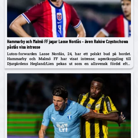
Hammarby och Malmö FF jagar Lasse Nordås – även Raków Częstochowa
påstås visa intresse
Luton-forwarden Lasse Nordås, 24, har ett polskt bud på bordet.
Hammarby och Malmö FF har visat intresse; agentkoppling till
Djurgårdens Hegland/Lien pekas ut som en allsvensk fördel efter
norrmannens succélån i Heerenveen.