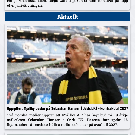
enligt Fotbollskanalen. Diego Garcia pekas ut som förstaval på topp
efter junivärvningen.
Aktuellt
Uppgifter: Mjällby budar på Sebastian Hansen (Odds BK) – kontrakt till 2027
Två norska medier uppger att Mjällby AIF har lagt bud på 19-årige
målvakten Sebastian Hansen i Odds BK. Hansen har spelat 16
ligamatcher i år med sex hållna nollor och sitter på avtal till 2027.