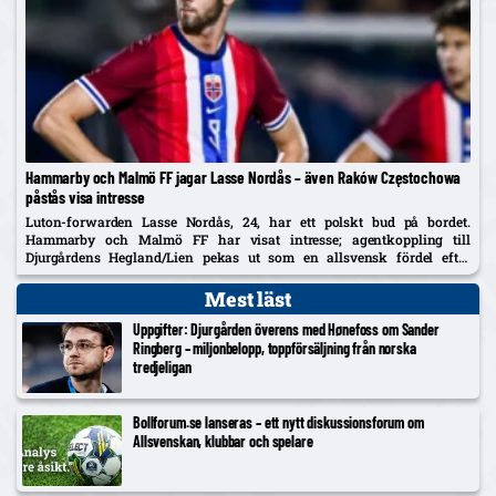
Hammarby och Malmö FF jagar Lasse Nordås – även Raków Częstochowa
påstås visa intresse
Luton-forwarden Lasse Nordås, 24, har ett polskt bud på bordet.
Hammarby och Malmö FF har visat intresse; agentkoppling till
Djurgårdens Hegland/Lien pekas ut som en allsvensk fördel efter
norrmannens succélån i Heerenveen.
Mest läst
Uppgifter: Djurgården överens med Hønefoss om Sander
Ringberg – miljonbelopp, toppförsäljning från norska
tredjeligan
Bollforum.se lanseras – ett nytt diskussionsforum om
Allsvenskan, klubbar och spelare