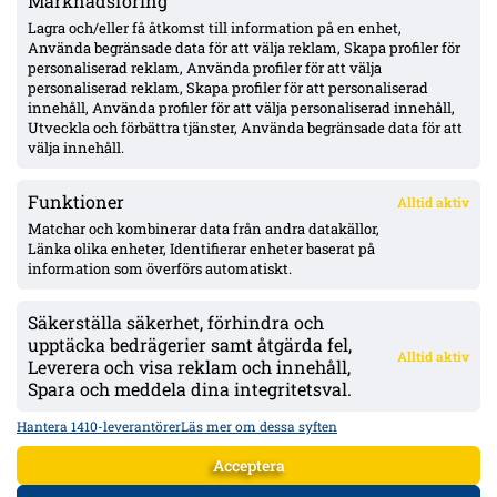
Marknadsföring
Hammarby 0–0 borta mot Raków: Hahn briljerar, hörnmål
bortdömt och Rydström hyllas inför returen
Lagra och/eller få åtkomst till information på en enhet,
Använda begränsade data för att välja reklam, Skapa profiler för
personaliserad reklam, Använda profiler för att välja
personaliserad reklam, Skapa profiler för att personaliserad
Isak Dahlqvist hattrick – Tromsø 5–0 borta mot CFR Cluj i
innehåll, Använda profiler för att välja personaliserad innehåll,
Conference League-kvalet
Utveckla och förbättra tjänster, Använda begränsade data för att
välja innehåll.
Funktioner
Alltid aktiv
ÖVERSIKT
Matchar och kombinerar data från andra datakällor,
Länka olika enheter, Identifierar enheter baserat på
Nyheter & Reportage
Spelarbetyg
information som överförs automatiskt.
Analyser
RSS
Säkerställa säkerhet, förhindra och
KONTAKT
upptäcka bedrägerier samt åtgärda fel,
Alltid aktiv
kontakt@bollsvenskan.se
Leverera och visa reklam och innehåll,
redaktionen@bollsvenskan.se
Spara och meddela dina integritetsval.
jobb@bollsvenskan.se
X (Twitter)
Hantera 1410-leverantörer
Läs mer om dessa syften
ÖVRIGT
Acceptera
Om Bollsvenskan
Annonsera