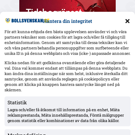
Hantera din integritet
För att kunna erbjuda den bästa upplevelsen använder vi och våra
partners tekniker som cookies för att lagra och/eller få tillgång till
enhetsinformation. Genom att samtycka till dessa tekniker kan vi
och våra partners behandla personuppgifter som surfbeteende eller
Senaste
unika ID:n på denna webbplats och visa (icke-) anpassade annonser.
Uppgifter: Mjällby budar på Sebastian Hansen (Odds BK) –
Klicka nedan för att godkänna ovanstående eller göra detaljerade
kontrakt till 2027
val. Dina val kommer endast att tillämpas på denna webbplats. Du
kan ändra dina inställningar när som helst, inklusive återkalla ditt
samtycke, genom att använda reglagen på cookiepolicyn eller
genom att klicka på knappen hantera samtycke längst ned på
Gent-tränaren fördömer Vergaras firande framför Blåvitt-
skärmen.
klacken – Tolf varnades i tumultet
Statistik
Lagra och/eller få åtkomst till information på en enhet, Mäta
Hammarby och Malmö FF jagar Lasse Nordås – även Raków
reklamprestanda, Mäta innehållsprestanda, Förstå målgrupper
Częstochowa påstås visa intresse
genom statistik eller kombinationer av data från olika källor.