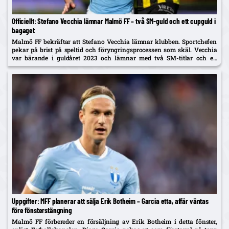
Officiellt: Stefano Vecchia lämnar Malmö FF – två SM-guld och ett cupguld i
bagaget
Malmö FF bekräftar att Stefano Vecchia lämnar klubben. Sportchefen
pekar på brist på speltid och föryngringsprocessen som skäl. Vecchia
var bärande i guldåret 2023 och lämnar med två SM-titlar och ett
cupguld.
Uppgifter: MFF planerar att sälja Erik Botheim – Garcia etta, affär väntas
före fönsterstängning
Malmö FF förbereder en försäljning av Erik Botheim i detta fönster,