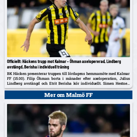
Officiellt: Häckens trupp mot Kalmar – Öhman axelopererad, Lindberg
avstängd, Berisha i individuell träning
BK Häcken presenterar truppen till lördagens hemmamöte med Kalmar
FF (15.00). Filip Öhman borta i månader efter axeloperation, Julius
Lindberg avstängd och Etrit Berisha kör individuellt. Simen Hestnes,
30, hyllas efter hemmadebuten mot AIK.
Mer om Malmö FF