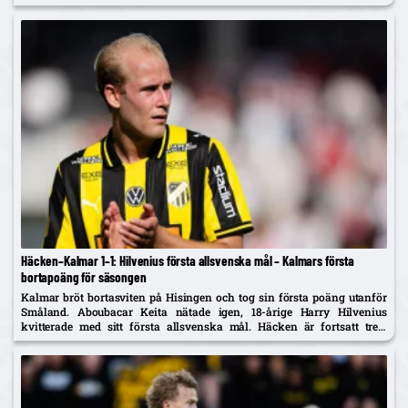
Häcken–Kalmar 1–1: Hilvenius första allsvenska mål – Kalmars första
bortapoäng för säsongen
Kalmar bröt bortasviten på Hisingen och tog sin första poäng utanför
Småland. Aboubacar Keita nätade igen, 18-årige Harry Hilvenius
kvitterade med sitt första allsvenska mål. Häcken är fortsatt trea,
Kalmar kliver upp på tionde plats.