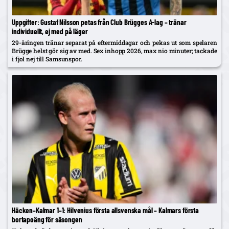
Uppgifter: Gustaf Nilsson petas från Club Brügges A-lag – tränar
individuellt, ej med på läger
29-åringen tränar separat på eftermiddagar och pekas ut som spelaren
Brügge helst gör sig av med. Sex inhopp 2026, max nio minuter; tackade
i fjol nej till Samsunspor.
Häcken–Kalmar 1–1: Hilvenius första allsvenska mål – Kalmars första
bortapoäng för säsongen