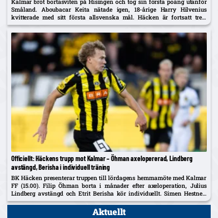
Kalmar bröt bortasviten på Hisingen och tog sin första poäng utanför
Småland. Aboubacar Keita nätade igen, 18-årige Harry Hilvenius
kvitterade med sitt första allsvenska mål. Häcken är fortsatt trea,
Kalmar kliver upp på tionde plats.
Officiellt: Häckens trupp mot Kalmar – Öhman axelopererad, Lindberg
avstängd, Berisha i individuell träning
BK Häcken presenterar truppen till lördagens hemmamöte med Kalmar
FF (15.00). Filip Öhman borta i månader efter axeloperation, Julius
Lindberg avstängd och Etrit Berisha kör individuellt. Simen Hestnes,
30, hyllas efter hemmadebuten mot AIK.
Aktuellt