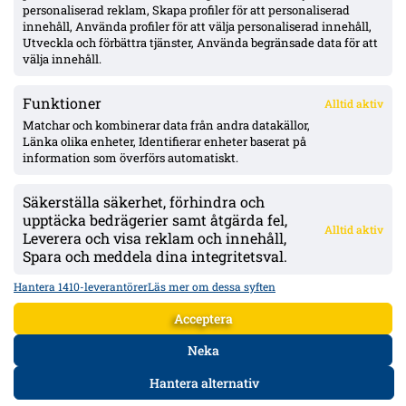
personaliserad reklam, Skapa profiler för att personaliserad
Isak Dahlqvist hattrick – Tromsø 5–0 borta mot CFR Cluj i
innehåll, Använda profiler för att välja personaliserad innehåll,
Conference League-kvalet
Utveckla och förbättra tjänster, Använda begränsade data för att
välja innehåll.
Funktioner
Alltid aktiv
ÖVERSIKT
Matchar och kombinerar data från andra datakällor,
Länka olika enheter, Identifierar enheter baserat på
Nyheter & Reportage
Spelarbetyg
information som överförs automatiskt.
Analyser
RSS
Säkerställa säkerhet, förhindra och
KONTAKT
upptäcka bedrägerier samt åtgärda fel,
Alltid aktiv
kontakt@bollsvenskan.se
Leverera och visa reklam och innehåll,
redaktionen@bollsvenskan.se
Spara och meddela dina integritetsval.
jobb@bollsvenskan.se
X (Twitter)
Hantera 1410-leverantörer
Läs mer om dessa syften
ÖVRIGT
Acceptera
Om Bollsvenskan
Annonsera
Neka
VILLKOR & POLICIES
Hantera alternativ
Användarvillkor
Personuppgiftspolicy