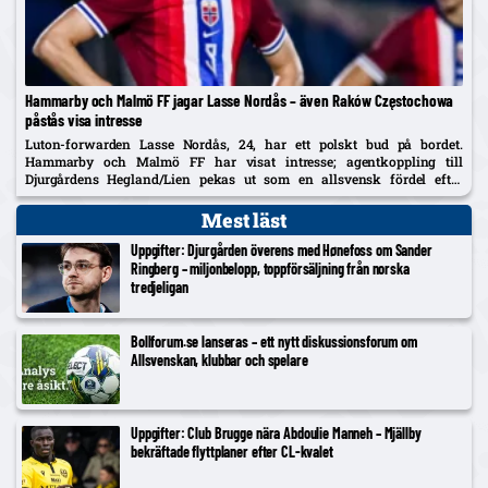
Hammarby och Malmö FF jagar Lasse Nordås – även Raków Częstochowa
påstås visa intresse
Luton-forwarden Lasse Nordås, 24, har ett polskt bud på bordet.
Hammarby och Malmö FF har visat intresse; agentkoppling till
Djurgårdens Hegland/Lien pekas ut som en allsvensk fördel efter
norrmannens succélån i Heerenveen.
Mest läst
Uppgifter: Djurgården överens med Hønefoss om Sander
Ringberg – miljonbelopp, toppförsäljning från norska
tredjeligan
Bollforum.se lanseras – ett nytt diskussionsforum om
Allsvenskan, klubbar och spelare
Uppgifter: Club Brugge nära Abdoulie Manneh – Mjällby
bekräftade flyttplaner efter CL-kvalet