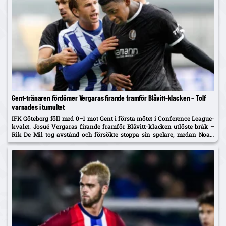
Gent-tränaren fördömer Vergaras firande framför Blåvitt-klacken – Tolf
varnades i tumultet
IFK Göteborg föll med 0–1 mot Gent i första mötet i Conference League-
kvalet. Josué Vergaras firande framför Blåvitt-klacken utlöste bråk –
Rik De Mil tog avstånd och försökte stoppa sin spelare, medan Noah
Tolf varnades och Erlingmark sågar domarinsatsen.