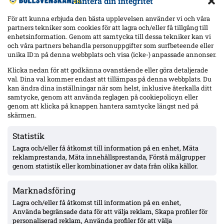
Hantera din integritet
För att kunna erbjuda den bästa upplevelsen använder vi och våra
partners tekniker som cookies för att lagra och/eller få tillgång till
enhetsinformation. Genom att samtycka till dessa tekniker kan vi
och våra partners behandla personuppgifter som surfbeteende eller
Senaste
unika ID:n på denna webbplats och visa (icke-) anpassade annonser.
Uppgifter: Mjällby budar på Sebastian Hansen (Odds BK) –
Klicka nedan för att godkänna ovanstående eller göra detaljerade
kontrakt till 2027
val. Dina val kommer endast att tillämpas på denna webbplats. Du
kan ändra dina inställningar när som helst, inklusive återkalla ditt
samtycke, genom att använda reglagen på cookiepolicyn eller
genom att klicka på knappen hantera samtycke längst ned på
Gent-tränaren fördömer Vergaras firande framför Blåvitt-
skärmen.
klacken – Tolf varnades i tumultet
Statistik
Lagra och/eller få åtkomst till information på en enhet, Mäta
Hammarby och Malmö FF jagar Lasse Nordås – även Raków
reklamprestanda, Mäta innehållsprestanda, Förstå målgrupper
Częstochowa påstås visa intresse
genom statistik eller kombinationer av data från olika källor.
Marknadsföring
Hammarby 0–0 borta mot Raków: Hahn briljerar, hörnmål
bortdömt och Rydström hyllas inför returen
Lagra och/eller få åtkomst till information på en enhet,
Använda begränsade data för att välja reklam, Skapa profiler för
personaliserad reklam, Använda profiler för att välja