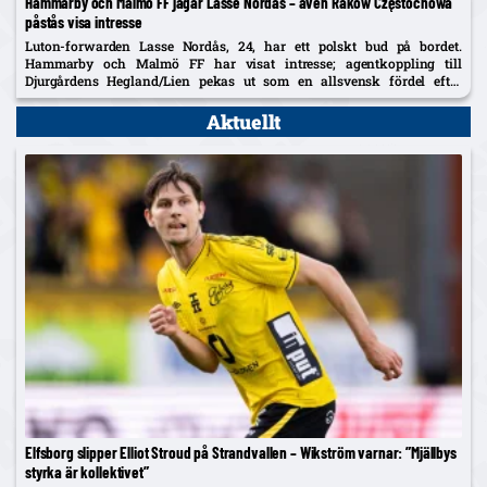
Hammarby och Malmö FF jagar Lasse Nordås – även Raków Częstochowa
påstås visa intresse
Luton-forwarden Lasse Nordås, 24, har ett polskt bud på bordet.
Hammarby och Malmö FF har visat intresse; agentkoppling till
Djurgårdens Hegland/Lien pekas ut som en allsvensk fördel efter
norrmannens succélån i Heerenveen.
Aktuellt
Elfsborg slipper Elliot Stroud på Strandvallen – Wikström varnar: ”Mjällbys
styrka är kollektivet”