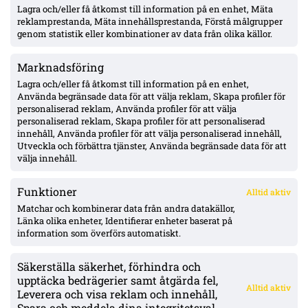
Lagra och/eller få åtkomst till information på en enhet, Mäta
MFF:s Anton Höög med tre raka starter – Helstrup:
framtidsroll som åtta, kontrakt till 2030
reklamprestanda, Mäta innehållsprestanda, Förstå målgrupper
genom statistik eller kombinationer av data från olika källor.
Marknadsföring
Pihlström två mål på två matcher – Luganos plan för år två ger
effekt
Lagra och/eller få åtkomst till information på en enhet,
Använda begränsade data för att välja reklam, Skapa profiler för
personaliserad reklam, Använda profiler för att välja
personaliserad reklam, Skapa profiler för att personaliserad
Uppgifter: Erzurumspor lägger lånebud på Ibrahim Diabaté –
innehåll, Använda profiler för att välja personaliserad innehåll,
GAIS-anfallaren under kontrakt till 2028
Utveckla och förbättra tjänster, Använda begränsade data för att
välja innehåll.
Funktioner
Alltid aktiv
ÖVERSIKT
Matchar och kombinerar data från andra datakällor,
Länka olika enheter, Identifierar enheter baserat på
Nyheter & Reportage
Spelarbetyg
information som överförs automatiskt.
Analyser
RSS
Säkerställa säkerhet, förhindra och
KONTAKT
upptäcka bedrägerier samt åtgärda fel,
Alltid aktiv
kontakt@bollsvenskan.se
Leverera och visa reklam och innehåll,
redaktionen@bollsvenskan.se
Spara och meddela dina integritetsval.