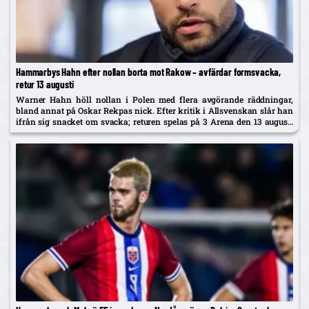
Hammarbys Hahn efter nollan borta mot Rakow – avfärdar formsvacka,
retur 13 augusti
Warner Hahn höll nollan i Polen med flera avgörande räddningar,
bland annat på Oskar Rekpas nick. Efter kritik i Allsvenskan slår han
ifrån sig snacket om svacka; returen spelas på 3 Arena den 13 augusti
och vinnaren går mot Žalgiris/Hajduk...