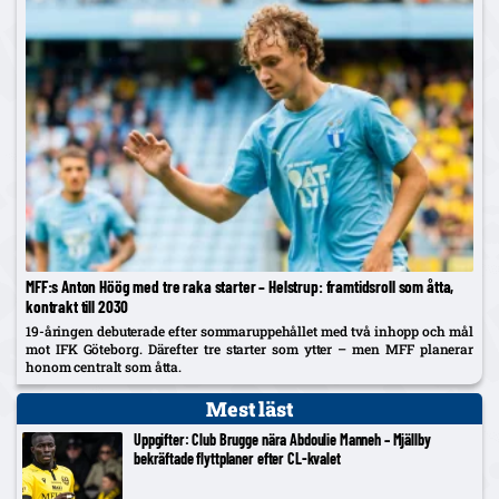
MFF:s Anton Höög med tre raka starter – Helstrup: framtidsroll som åtta,
kontrakt till 2030
19-åringen debuterade efter sommaruppehållet med två inhopp och mål
mot IFK Göteborg. Därefter tre starter som ytter – men MFF planerar
honom centralt som åtta.
Mest läst
Uppgifter: Club Brugge nära Abdoulie Manneh – Mjällby
bekräftade flyttplaner efter CL-kvalet