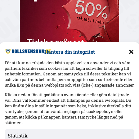
Hantera din integritet
För att kunna erbjuda den bästa upplevelsen använder vi och våra
partners tekniker som cookies för att lagra och/eller få tillgång till
enhetsinformation. Genom att samtycka till dessa tekniker kan vi
och våra partners behandla personuppgifter som surfbeteende eller
Senaste
unika ID:n på denna webbplats och visa (icke-) anpassade annonser.
Elfsborg slipper Elliot Stroud på Strandvallen – Wikström
Klicka nedan för att godkänna ovanstående eller göra detaljerade
varnar: ”Mjällbys styrka är kollektivet”
val. Dina val kommer endast att tillämpas på denna webbplats. Du
kan ändra dina inställningar när som helst, inklusive återkalla ditt
samtycke, genom att använda reglagen på cookiepolicyn eller
genom att klicka på knappen hantera samtycke längst ned på
AIK utan 13 spelare mot Örgryte – Hove avstängd, Ellingsen
och Papagiannopoulos skadade; Tomas ej matchklar
skärmen.
Statistik