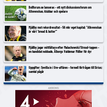
Bollforum.se lanseras – ett nytt diskussionsforum om
Allsvenskan, klubbar och spelare
Mjällby mot rekordresultat – 56 mkr eget kapital; ”Allsvenskan
är vårt ’bread & butter'”
Mjällby jagar mittfältare efter Malachowski/Stroud-tappen –
en kandidat nobbade, Ålborgs Valdemar Möller för dyr
Uppgifter: Sevilla in i Ure-affären – formell förfrågan till Sirius;
samtal pågår
ANNONS: