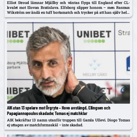
Elliot Stroud lämnar Mjällby och väntas flyga till England efter CL-
kvalet mot Slovan Bratislava. Elfsborg slipper honom – men Rasmus
Wikström ser ändå en tuff bortamatch och trycker på att han själv helst
spelar mittback.
AIK utan 13 spelare mot Örgryte – Hove avstängd, Ellingsen och
Papagiannopoulos skadade; Tomas ej matchklar
AIK bekräftar 13 namn utanför truppen till Gamla Ullevi. Diogo Tomas
ej uttagen av matchformsskäl – inte skadad.