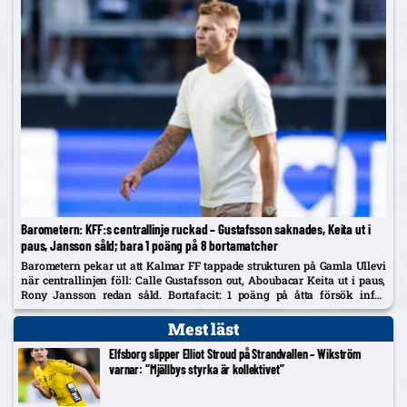
Barometern: KFF:s centrallinje ruckad – Gustafsson saknades, Keita ut i
paus, Jansson såld; bara 1 poäng på 8 bortamatcher
Barometern pekar ut att Kalmar FF tappade strukturen på Gamla Ullevi
när centrallinjen föll: Calle Gustafsson out, Aboubacar Keita ut i paus,
Rony Jansson redan såld. Bortafacit: 1 poäng på åtta försök inför
Hammarby hemma på söndag.
Mest läst
Elfsborg slipper Elliot Stroud på Strandvallen – Wikström
varnar: ”Mjällbys styrka är kollektivet”