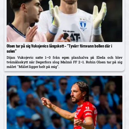
Olsen tar på sig Vukojevics långskott – ”Tyvärr försvann bollen där i
solen”
Dijan Vukojevic satte 1–0 från egen planhalva på Eleda och blev
tvåmålsskytt när Degerfors slog Malmö FF 2–1. Robin Olsen tar på sig
målet: "Målet ligger helt på mig".