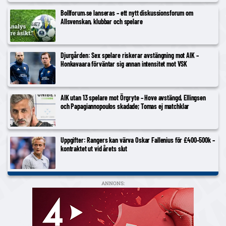
Bollforum.se lanseras – ett nytt diskussionsforum om
Allsvenskan, klubbar och spelare
Djurgården: Sex spelare riskerar avstängning mot AIK –
Honkavaara förväntar sig annan intensitet mot VSK
AIK utan 13 spelare mot Örgryte – Hove avstängd, Ellingsen
och Papagiannopoulos skadade; Tomas ej matchklar
Uppgifter: Rangers kan värva Oskar Fallenius för £400–500k –
kontraktet ut vid årets slut
ANNONS: