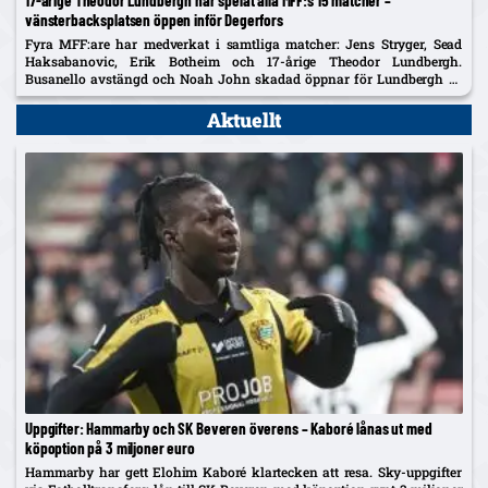
vänsterbacksplatsen öppen inför Degerfors
Fyra MFF:are har medverkat i samtliga matcher: Jens Stryger, Sead
Haksabanovic, Erik Botheim och 17-årige Theodor Lundbergh.
Busanello avstängd och Noah John skadad öppnar för Lundbergh vs
Johan Karlsson om vänsterbacken.
Aktuellt
Uppgifter: Hammarby och SK Beveren överens – Kaboré lånas ut med
köpoption på 3 miljoner euro
Hammarby har gett Elohim Kaboré klartecken att resa. Sky-uppgifter