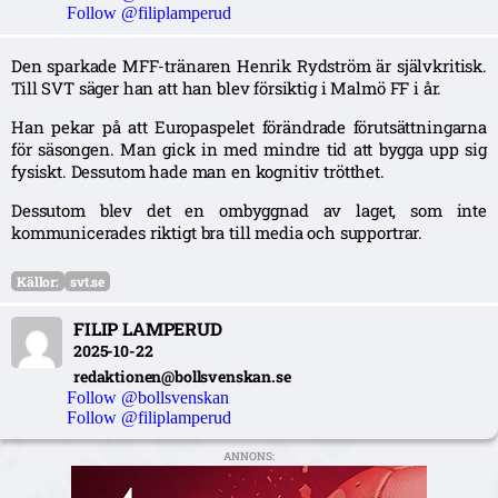
Follow @filiplamperud
Den sparkade MFF-tränaren Henrik Rydström är självkritisk.
Till SVT säger han att han blev försiktig i Malmö FF i år.
Han pekar på att Europaspelet förändrade förutsättningarna
för säsongen. Man gick in med mindre tid att bygga upp sig
fysiskt. Dessutom hade man en kognitiv trötthet.
Dessutom blev det en ombyggnad av laget, som inte
kommunicerades riktigt bra till media och supportrar.
Källor:
svt.se
FILIP LAMPERUD
2025-10-22
redaktionen@bollsvenskan.se
Follow @bollsvenskan
Follow @filiplamperud
ANNONS: