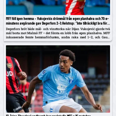
MFF föll igen hemma – Vukojevićs drömmål från egen planhalva och 70:e-
minutens avgörande gav Degerfors 2–1; Helstrup: ”Inte tillräckligt bra för
Europa just nu”
Degerfors bröt både mål- och vinsttorka när Dijan Vukojević gjorde två
mål borta mot Malmö FF – det första en lobb från egen planhalva. MFF
inkasserade femte hemmaförlusten, andra raka med 1–2, och Gaute
Helstrup tonar ner pratet om Europaplatser....
17-årige Theodor Lundbergh har spelat alla MFF:s 15 matcher –