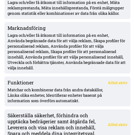
Lagra och/eller få åtkomst till information på en enhet, Mäta
Barometern: KFF:s centrallinje ruckad – Gustafsson saknades,
Keita ut i paus, Jansson såld; bara 1 poäng på 8 bortamatcher
reklamprestanda, Mäta innehållsprestanda, Förstå målgrupper
genom statistik eller kombinationer av data från olika källor.
Marknadsföring
Almyras om DIF-starten: ”Jag tror inte att vi som lag kommer
ha problem på någon arena”
Lagra och/eller få åtkomst till information på en enhet,
Använda begränsade data för att välja reklam, Skapa profiler för
personaliserad reklam, Använda profiler för att välja
personaliserad reklam, Skapa profiler för att personaliserad
Polsk journalist: tränarbyte i Raków vid uttåg mot Hammarby
innehåll, Använda profiler för att välja personaliserad innehåll,
– retur kan avgöra Kroczeks framtid
Utveckla och förbättra tjänster, Använda begränsade data för att
välja innehåll.
Funktioner
Alltid aktiv
ÖVERSIKT
Matchar och kombinerar data från andra datakällor,
Länka olika enheter, Identifierar enheter baserat på
Nyheter & Reportage
Spelarbetyg
information som överförs automatiskt.
Analyser
RSS
Säkerställa säkerhet, förhindra och
KONTAKT
upptäcka bedrägerier samt åtgärda fel,
Alltid aktiv
kontakt@bollsvenskan.se
Leverera och visa reklam och innehåll,
redaktionen@bollsvenskan.se
Spara och meddela dina integritetsval.
jobb@bollsvenskan.se