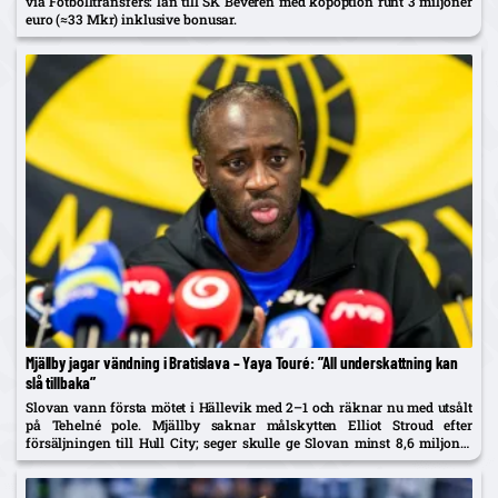
via Fotbolltransfers: lån till SK Beveren med köpoption runt 3 miljoner
euro (≈33 Mkr) inklusive bonusar.
Mjällby jagar vändning i Bratislava – Yaya Touré: ”All underskattning kan
slå tillbaka”
Slovan vann första mötet i Hällevik med 2–1 och räknar nu med utsålt
på Tehelné pole. Mjällby saknar målskytten Elliot Stroud efter
försäljningen till Hull City; seger skulle ge Slovan minst 8,6 miljoner
euro i UEFA-pengar enligt sportnet.sme.sk.