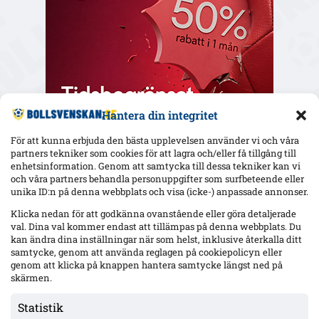
Hantera din integritet
För att kunna erbjuda den bästa upplevelsen använder vi och våra
partners tekniker som cookies för att lagra och/eller få tillgång till
enhetsinformation. Genom att samtycka till dessa tekniker kan vi
och våra partners behandla personuppgifter som surfbeteende eller
Senaste
unika ID:n på denna webbplats och visa (icke-) anpassade annonser.
Uppgifter: Hammarby och SK Beveren överens – Kaboré lånas
Klicka nedan för att godkänna ovanstående eller göra detaljerade
ut med köpoption på 3 miljoner euro
val. Dina val kommer endast att tillämpas på denna webbplats. Du
kan ändra dina inställningar när som helst, inklusive återkalla ditt
samtycke, genom att använda reglagen på cookiepolicyn eller
genom att klicka på knappen hantera samtycke längst ned på
Mjällby jagar vändning i Bratislava – Yaya Touré: ”All
underskattning kan slå tillbaka”
skärmen.
Statistik