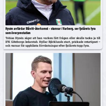
Hysén avfärdar Blåvitt-återkomst – stannar i Varberg, ser fjolårets fyra
som överprestation
Tobias Hysén säger att han varken fått frågan eller skulle tacka ja till
IFK Göteborgs ledarstab. Hyllar Björklunds start, prickade returtipset –
och varnar för uppblåsta förväntningar efter fjolårets topp fyra.