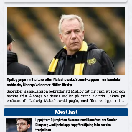
Mjällby jagar mittfältare efter Malachowski/Stroud-tappen – en kandidat
nobbade, Ålborgs Valdemar Möller för dyr
Sportchef Hasse Larsson bekräftar att Mjällby fått nej från ett spår och
backat från Ålborgs Valdemar Möller på grund av pris. Jakten på
ersättare till Ludwig Malachowski pågår, med fönstret öppet till 31
augusti.
Mest läst
Uppgifter: Djurgården överens med Hønefoss om Sander
Ringberg – miljonbelopp, toppförsäljning från norska
tredjeligan