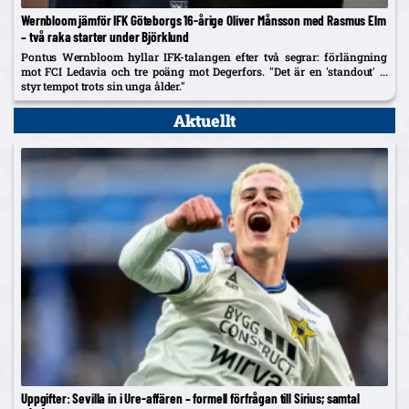
Wernbloom jämför IFK Göteborgs 16-årige Oliver Månsson med Rasmus Elm
– två raka starter under Björklund
Pontus Wernbloom hyllar IFK-talangen efter två segrar: förlängning
mot FCI Ledavia och tre poäng mot Degerfors. "Det är en 'standout' ...
styr tempot trots sin unga ålder."
Aktuellt
Uppgifter: Sevilla in i Ure-affären – formell förfrågan till Sirius; samtal