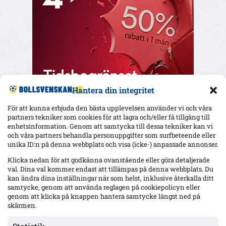
Hantera din integritet
För att kunna erbjuda den bästa upplevelsen använder vi och våra
partners tekniker som cookies för att lagra och/eller få tillgång till
enhetsinformation. Genom att samtycka till dessa tekniker kan vi
och våra partners behandla personuppgifter som surfbeteende eller
Senaste
unika ID:n på denna webbplats och visa (icke-) anpassade annonser.
Uppgifter: Sevilla in i Ure-affären – formell förfrågan till Sirius;
Klicka nedan för att godkänna ovanstående eller göra detaljerade
samtal pågår
val. Dina val kommer endast att tillämpas på denna webbplats. Du
kan ändra dina inställningar när som helst, inklusive återkalla ditt
samtycke, genom att använda reglagen på cookiepolicyn eller
genom att klicka på knappen hantera samtycke längst ned på
Uppgifter: Kalmar FF lånar Kasper Paananen från SJK –
köpoption, presentation efter läkarundersökning
skärmen.