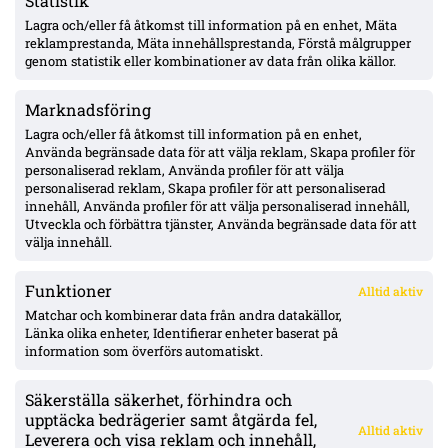
Statistik
Lagra och/eller få åtkomst till information på en enhet, Mäta
Mjällby jagar mittfältare efter Malachowski/Stroud-tappen –
en kandidat nobbade, Ålborgs Valdemar Möller för dyr
reklamprestanda, Mäta innehållsprestanda, Förstå målgrupper
genom statistik eller kombinationer av data från olika källor.
Marknadsföring
Oddevold väntas få drygt 1 Mkr via solidaritetsersättning från
Stroud-försäljningen – Fifa-utbetalning kan dröja år
Lagra och/eller få åtkomst till information på en enhet,
Använda begränsade data för att välja reklam, Skapa profiler för
personaliserad reklam, Använda profiler för att välja
personaliserad reklam, Skapa profiler för att personaliserad
Djurgården lugnt i fönstret enligt Honkavaara – ”allt under
innehåll, Använda profiler för att välja personaliserad innehåll,
kontroll”; Tschoumy-Nana nära matchform, Asoro borta ”av en
Utveckla och förbättra tjänster, Använda begränsade data för att
anledning”
välja innehåll.
Funktioner
Alltid aktiv
ÖVERSIKT
Matchar och kombinerar data från andra datakällor,
Länka olika enheter, Identifierar enheter baserat på
Nyheter & Reportage
Spelarbetyg
information som överförs automatiskt.
Analyser
RSS
Säkerställa säkerhet, förhindra och
KONTAKT
upptäcka bedrägerier samt åtgärda fel,
Alltid aktiv
kontakt@bollsvenskan.se
Leverera och visa reklam och innehåll,
redaktionen@bollsvenskan.se