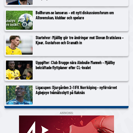
Bollforum.se lanseras – ett nytt diskussionsforum om
Allsvenskan, klubbar och spelare
Startelvor: Mjällby gör tre ändringar mot Slovan Bratislava –
Kjear, Gustafson och Granath in
Uppgifter: Club Brugge nära Abdoulie Manneh – Mjällby
bekräftade flyttplaner efter CL-kvalet
Ligacupen: Djurgården 2–1 IFK Norrköping – nyförvärvet
Agbejoye tvåmålsskytt på Kaknäs
ANNONS: