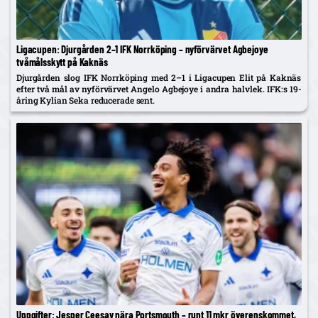
Ligacupen: Djurgården 2–1 IFK Norrköping – nyförvärvet Agbejoye
tvåmålsskytt på Kaknäs
Djurgården slog IFK Norrköping med 2–1 i Ligacupen Elit på Kaknäs
efter två mål av nyförvärvet Angelo Agbejoye i andra halvlek. IFK:s 19-
åring Kylian Seka reducerade sent.
Uppgifter: Jesper Ceesay nära Portsmouth – runt 11 mkr överenskommet,