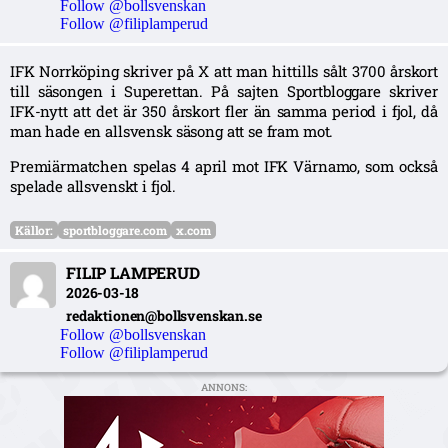
Follow @bollsvenskan
Follow @filiplamperud
IFK Norrköping skriver på X att man hittills sålt 3700 årskort
till säsongen i Superettan. På sajten Sportbloggare skriver
IFK-nytt att det är 350 årskort fler än samma period i fjol, då
man hade en allsvensk säsong att se fram mot.
Premiärmatchen spelas 4 april mot IFK Värnamo, som också
spelade allsvenskt i fjol.
Källor:
sportbloggare.com
x.com
FILIP LAMPERUD
2026-03-18
redaktionen@bollsvenskan.se
Follow @bollsvenskan
Follow @filiplamperud
ANNONS: