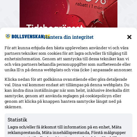
Hantera din integritet
För att kunna erbjuda den bästa upplevelsen använder vi och våra
partners tekniker som cookies för att lagra och/eller få tillgång till
enhetsinformation. Genom att samtycka till dessa tekniker kan vi
och våra partners behandla personuppgifter som surfbeteende eller
Senaste
unika ID:n på denna webbplats och visa (icke-) anpassade annonser.
Uppgifter: Mjällby budar på Sebastian Hansen (Odds BK) –
Klicka nedan för att godkänna ovanstående eller göra detaljerade
kontrakt till 2027
val. Dina val kommer endast att tillämpas på denna webbplats. Du
kan ändra dina inställningar när som helst, inklusive återkalla ditt
samtycke, genom att använda reglagen på cookiepolicyn eller
genom att klicka på knappen hantera samtycke längst ned på
Gent-tränaren fördömer Vergaras firande framför Blåvitt-
klacken – Tolf varnades i tumultet
skärmen.
Statistik
Lagra och/eller få åtkomst till information på en enhet, Mäta
Hammarby och Malmö FF jagar Lasse Nordås – även Raków
Częstochowa påstås visa intresse
reklamprestanda, Mäta innehållsprestanda, Förstå målgrupper