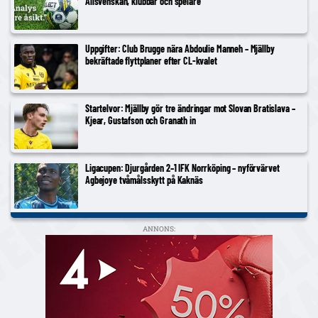
Allsvenskan, klubbar och spelare
Uppgifter: Club Brugge nära Abdoulie Manneh – Mjällby
bekräftade flyttplaner efter CL-kvalet
Startelvor: Mjällby gör tre ändringar mot Slovan Bratislava –
Kjear, Gustafson och Granath in
Ligacupen: Djurgården 2–1 IFK Norrköping – nyförvärvet
Agbejoye tvåmålsskytt på Kaknäs
ANNONS: