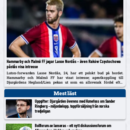
Hammarby och Malmö FF jagar Lasse Nordås – även Raków Częstochowa
påstås visa intresse
Luton-forwarden Lasse Nordås, 24, har ett polskt bud på bordet.
Hammarby och Malmö FF har visat intresse; agentkoppling till
Djurgårdens Hegland/Lien pekas ut som en allsvensk fördel efter
norrmannens succélån i Heerenveen.
Mest läst
Uppgifter: Djurgården överens med Hønefoss om Sander
Ringberg – miljonbelopp, toppförsäljning från norska
tredjeligan
Bollforum.se lanseras – ett nytt diskussionsforum om