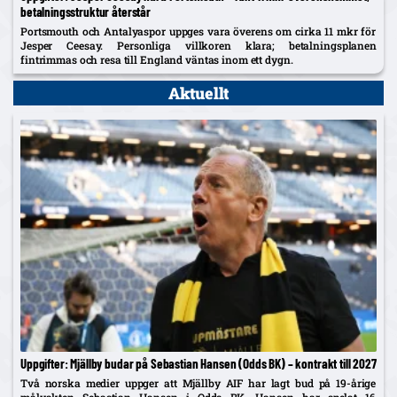
betalningsstruktur återstår
Portsmouth och Antalyaspor uppges vara överens om cirka 11 mkr för
Jesper Ceesay. Personliga villkoren klara; betalningsplanen
fintrimmas och resa till England väntas inom ett dygn.
Aktuellt
Uppgifter: Mjällby budar på Sebastian Hansen (Odds BK) – kontrakt till 2027
Två norska medier uppger att Mjällby AIF har lagt bud på 19-årige
målvakten Sebastian Hansen i Odds BK. Hansen har spelat 16