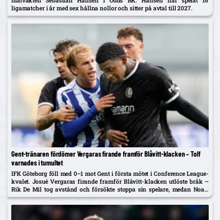
ligamatcher i år med sex hållna nollor och sitter på avtal till 2027.
Gent-tränaren fördömer Vergaras firande framför Blåvitt-klacken – Tolf
varnades i tumultet
IFK Göteborg föll med 0–1 mot Gent i första mötet i Conference League-
kvalet. Josué Vergaras firande framför Blåvitt-klacken utlöste bråk –
Rik De Mil tog avstånd och försökte stoppa sin spelare, medan Noah
Tolf varnades och Erlingmark sågar domarinsatsen.