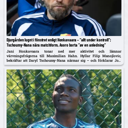
Djurgården lugnt i fönstret enligt Honkavaara – ”allt under kontroll”;
Tschoumy-Nana nära matchform, Asoro borta ”av en anledning”
Jani Honkavaara tonar ned mer aktivitet och lämnar
värvningsfrågorna till Maximilian Hahn. Hyllar Filip Manojlovic,
bekräftar att Daryl Tschoumy-Nana närmar sig – och förklarar Joel
Asoros frånvaro med att han är borta "av en anledning".