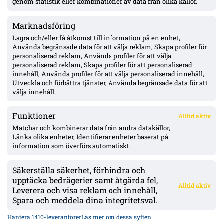
genom statistik eller kombinationer av data från olika källor.
Marknadsföring
Hammarby 0–0 borta mot Raków: Hahn briljerar, hörnmål
bortdömt och Rydström hyllas inför returen
Lagra och/eller få åtkomst till information på en enhet,
Använda begränsade data för att välja reklam, Skapa profiler för
personaliserad reklam, Använda profiler för att välja
personaliserad reklam, Skapa profiler för att personaliserad
Isak Dahlqvist hattrick – Tromsø 5–0 borta mot CFR Cluj i
innehåll, Använda profiler för att välja personaliserad innehåll,
Conference League-kvalet
Utveckla och förbättra tjänster, Använda begränsade data för att
välja innehåll.
Funktioner
Alltid aktiv
ÖVERSIKT
Matchar och kombinerar data från andra datakällor,
Länka olika enheter, Identifierar enheter baserat på
Nyheter & Reportage
Spelarbetyg
information som överförs automatiskt.
Analyser
RSS
Säkerställa säkerhet, förhindra och
KONTAKT
upptäcka bedrägerier samt åtgärda fel,
Alltid aktiv
kontakt@bollsvenskan.se
Leverera och visa reklam och innehåll,
redaktionen@bollsvenskan.se
Spara och meddela dina integritetsval.
jobb@bollsvenskan.se
X (Twitter)
Hantera 1410-leverantörer
Läs mer om dessa syften
ÖVRIGT