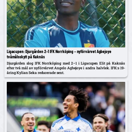
Ligacupen: Djurgården 2–1 IFK Norrköping – nyförvärvet Agbejoye
tvåmålsskytt på Kaknäs
Djurgården slog IFK Norrköping med 2–1 i Ligacupen Elit på Kaknäs
efter två mål av nyförvärvet Angelo Agbejoye i andra halvlek. IFK:s 19-
åring Kylian Seka reducerade sent.