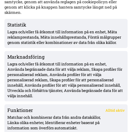
samtycke, genom att använda reglagen på cookiepolicyn eller
genom att klicka på knappen hantera samtycke längst ned på
Mjällby jagar vändning i Bratislava – Yaya Touré: ”All
skärmen.
underskattning kan slå tillbaka”
Statistik
Lagra och/eller få åtkomst till information på en enhet, Mäta
Barometern: KFF:s centrallinje ruckad – Gustafsson saknades,
reklamprestanda, Mäta innehållsprestanda, Förstå målgrupper
Keita ut i paus, Jansson såld; bara 1 poäng på 8 bortamatcher
genom statistik eller kombinationer av data från olika källor.
Marknadsföring
Almyras om DIF-starten: ”Jag tror inte att vi som lag kommer
ha problem på någon arena”
Lagra och/eller få åtkomst till information på en enhet,
Använda begränsade data för att välja reklam, Skapa profiler för
personaliserad reklam, Använda profiler för att välja
personaliserad reklam, Skapa profiler för att personaliserad
Polsk journalist: tränarbyte i Raków vid uttåg mot Hammarby
innehåll, Använda profiler för att välja personaliserad innehåll,
– retur kan avgöra Kroczeks framtid
Utveckla och förbättra tjänster, Använda begränsade data för att
välja innehåll.
Funktioner
Alltid aktiv
ÖVERSIKT
Matchar och kombinerar data från andra datakällor,
Länka olika enheter, Identifierar enheter baserat på
Nyheter & Reportage
Spelarbetyg
information som överförs automatiskt.