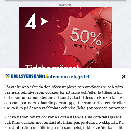
ANNONS:
Hantera din integritet
För att kunna erbjuda den bästa upplevelsen använder vi och våra
partners tekniker som cookies för att lagra och/eller få tillgång till
enhetsinformation. Genom att samtycka till dessa tekniker kan vi
och våra partners behandla personuppgifter som surfbeteende eller
Senaste
unika ID:n på denna webbplats och visa (icke-) anpassade annonser.
Uppgifter: Hammarby och SK Beveren överens – Kaboré lånas
Klicka nedan för att godkänna ovanstående eller göra detaljerade
ut med köpoption på 3 miljoner euro
val. Dina val kommer endast att tillämpas på denna webbplats. Du
kan ändra dina inställningar när som helst, inklusive återkalla ditt