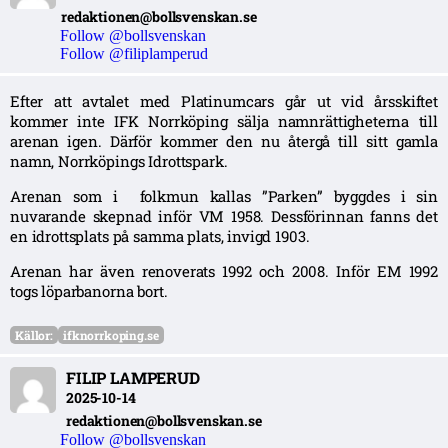
redaktionen@bollsvenskan.se
Follow @bollsvenskan
Follow @filiplamperud
Efter att avtalet med Platinumcars går ut vid årsskiftet
kommer inte IFK Norrköping sälja namnrättigheterna till
arenan igen. Därför kommer den nu återgå till sitt gamla
namn, Norrköpings Idrottspark.
Arenan som i folkmun kallas ”Parken” byggdes i sin
nuvarande skepnad inför VM 1958. Dessförinnan fanns det
en idrottsplats på samma plats, invigd 1903.
Arenan har även renoverats 1992 och 2008. Inför EM 1992
togs löparbanorna bort.
Källor:
ifknorrkoping.se
FILIP LAMPERUD
2025-10-14
redaktionen@bollsvenskan.se
Follow @bollsvenskan