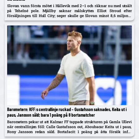
Slovan vann första mötet i Hällevik med 2–1 och räknar nu med utsålt
på Tehelné pole. Mjällby saknar målskytten Elliot Stroud efter
försäljningen till Hull City; seger skulle ge Slovan minst 8,6 miljoner
euro i UEFA-pengar enligt sportnet.sme.sk.
Barometern: KFF:s centrallinje ruckad – Gustafsson saknades, Keita ut i
paus, Jansson såld; bara 1 poäng på 8 bortamatcher
Barometern pekar ut att Kalmar FF tappade strukturen på Gamla Ullevi
när centrallinjen föll: Calle Gustafsson out, Aboubacar Keita ut i paus,
Rony Jansson redan såld. Bortafacit: 1 poäng på åtta försök inför
Hammarby hemma på söndag.