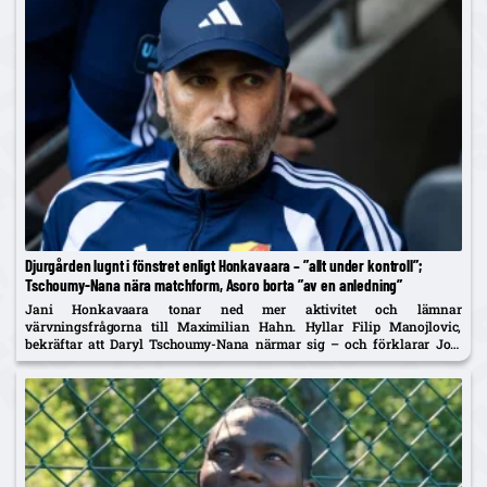
Djurgården lugnt i fönstret enligt Honkavaara – ”allt under kontroll”;
Tschoumy-Nana nära matchform, Asoro borta ”av en anledning”
Jani Honkavaara tonar ned mer aktivitet och lämnar
värvningsfrågorna till Maximilian Hahn. Hyllar Filip Manojlovic,
bekräftar att Daryl Tschoumy-Nana närmar sig – och förklarar Joel
Asoros frånvaro med att han är borta "av en anledning".