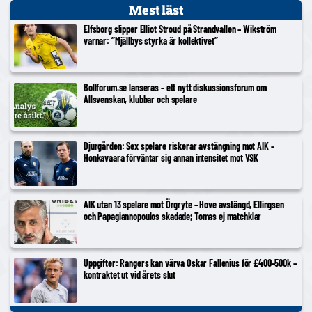
Mest läst
Elfsborg slipper Elliot Stroud på Strandvallen – Wikström
varnar: ”Mjällbys styrka är kollektivet”
Bollforum.se lanseras – ett nytt diskussionsforum om
Allsvenskan, klubbar och spelare
Djurgården: Sex spelare riskerar avstängning mot AIK –
Honkavaara förväntar sig annan intensitet mot VSK
AIK utan 13 spelare mot Örgryte – Hove avstängd, Ellingsen
och Papagiannopoulos skadade; Tomas ej matchklar
Uppgifter: Rangers kan värva Oskar Fallenius för £400–500k –
kontraktet ut vid årets slut