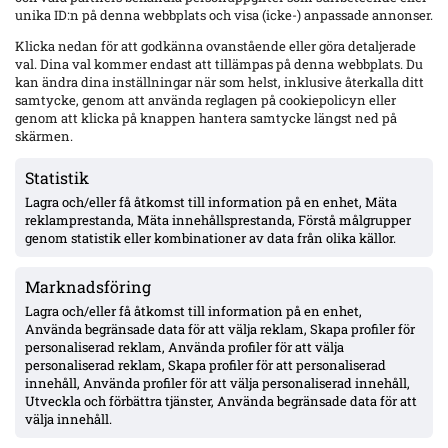
Senaste
unika ID:n på denna webbplats och visa (icke-) anpassade annonser.
Elfsborgs 19-årige Ossian Nordvall debuterade borta mot
Klicka nedan för att godkänna ovanstående eller göra detaljerade
Mjällby – inhopp i 84:e minuten
val. Dina val kommer endast att tillämpas på denna webbplats. Du
kan ändra dina inställningar när som helst, inklusive återkalla ditt
samtycke, genom att använda reglagen på cookiepolicyn eller
genom att klicka på knappen hantera samtycke längst ned på
17-årige Theodor Lundbergh har spelat alla MFF:s 15 matcher –
skärmen.
vänsterbacksplatsen öppen inför Degerfors
Statistik
Lagra och/eller få åtkomst till information på en enhet, Mäta
VSK: Jonathan Rings rehab har stannat – sänkt belastning;
reklamprestanda, Mäta innehållsprestanda, Förstå målgrupper
Lushaku osäker, Nsabiyumva igång med boll
genom statistik eller kombinationer av data från olika källor.
Marknadsföring
MFF:s vänsterback: Johan Karlsson eller Theodor Lundbergh –
John skadad, Busanello och Kurtulus avstängda; Malte Frejd
Lagra och/eller få åtkomst till information på en enhet,
Pålsson in bredvid Djurić, 17-årige Hidalgo aktuell
Använda begränsade data för att välja reklam, Skapa profiler för
personaliserad reklam, Använda profiler för att välja
personaliserad reklam, Skapa profiler för att personaliserad
Julius Beck öppen för Elfsborg-köp – lån säsongen ut med
innehåll, Använda profiler för att välja personaliserad innehåll,
option, Sturm Graz-kontrakt till 2029
Utveckla och förbättra tjänster, Använda begränsade data för att
välja innehåll.