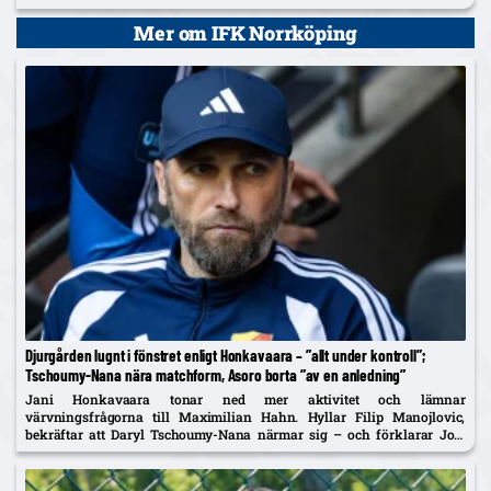
startade centralt i Melker Heiers frånvaro.
Mer om IFK Norrköping
Djurgården lugnt i fönstret enligt Honkavaara – ”allt under kontroll”;
Tschoumy-Nana nära matchform, Asoro borta ”av en anledning”
Jani Honkavaara tonar ned mer aktivitet och lämnar
värvningsfrågorna till Maximilian Hahn. Hyllar Filip Manojlovic,
bekräftar att Daryl Tschoumy-Nana närmar sig – och förklarar Joel
Asoros frånvaro med att han är borta "av en anledning".