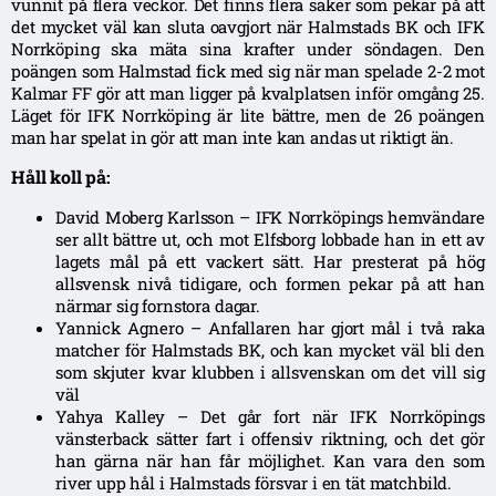
vunnit på flera veckor. Det finns flera saker som pekar på att
det mycket väl kan sluta oavgjort när Halmstads BK och IFK
Norrköping ska mäta sina krafter under söndagen. Den
poängen som Halmstad fick med sig när man spelade 2-2 mot
Kalmar FF gör att man ligger på kvalplatsen inför omgång 25.
Läget för IFK Norrköping är lite bättre, men de 26 poängen
man har spelat in gör att man inte kan andas ut riktigt än.
Håll koll på:
David Moberg Karlsson – IFK Norrköpings hemvändare
ser allt bättre ut, och mot Elfsborg lobbade han in ett av
lagets mål på ett vackert sätt. Har presterat på hög
allsvensk nivå tidigare, och formen pekar på att han
närmar sig fornstora dagar.
Yannick Agnero – Anfallaren har gjort mål i två raka
matcher för Halmstads BK, och kan mycket väl bli den
som skjuter kvar klubben i allsvenskan om det vill sig
väl
Yahya Kalley – Det går fort när IFK Norrköpings
vänsterback sätter fart i offensiv riktning, och det gör
han gärna när han får möjlighet. Kan vara den som
river upp hål i Halmstads försvar i en tät matchbild.