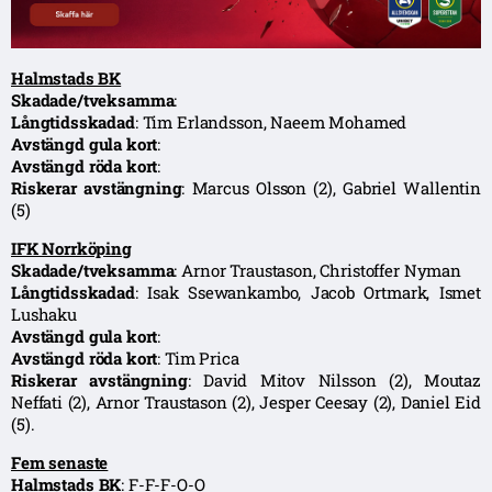
Halmstads BK
Skadade/tveksamma
:
Långtidsskadad
: Tim Erlandsson, Naeem Mohamed
Avstängd
gula
kort
:
Avstängd
röda
kort
:
Riskerar
avstängning
: Marcus Olsson (2), Gabriel Wallentin
(5)
IFK Norrköping
Skadade/tveksamma
: Arnor Traustason, Christoffer Nyman
Långtidsskadad
: Isak Ssewankambo, Jacob Ortmark, Ismet
Lushaku
Avstängd
gula
kort
:
Avstängd
röda
kort
: Tim Prica
Riskerar
avstängning
: David Mitov Nilsson (2), Moutaz
Neffati (2), Arnor Traustason (2), Jesper Ceesay (2), Daniel Eid
(5).
Fem senaste
Halmstads
BK
: F-F-F-O-O