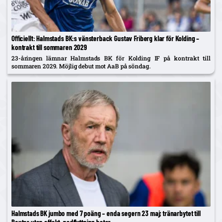
Officiellt: Halmstads BK:s vänsterback Gustav Friberg klar för Kolding –
kontrakt till sommaren 2029
23-åringen lämnar Halmstads BK för Kolding IF på kontrakt till
sommaren 2029. Möjlig debut mot AaB på söndag.
Halmstads BK jumbo med 7 poäng – enda segern 23 maj; tränarbytet till