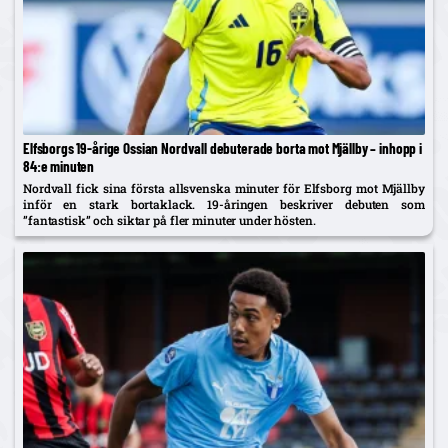
Elfsborgs 19-årige Ossian Nordvall debuterade borta mot Mjällby – inhopp i
84:e minuten
Nordvall fick sina första allsvenska minuter för Elfsborg mot Mjällby
inför en stark bortaklack. 19-åringen beskriver debuten som
”fantastisk” och siktar på fler minuter under hösten.