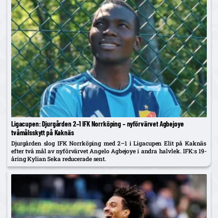
Ligacupen: Djurgården 2–1 IFK Norrköping – nyförvärvet Agbejoye
tvåmålsskytt på Kaknäs
Djurgården slog IFK Norrköping med 2–1 i Ligacupen Elit på Kaknäs
efter två mål av nyförvärvet Angelo Agbejoye i andra halvlek. IFK:s 19-
åring Kylian Seka reducerade sent.