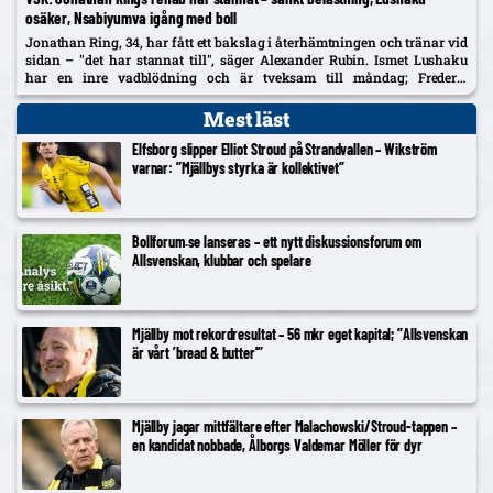
osäker, Nsabiyumva igång med boll
Jonathan Ring, 34, har fått ett bakslag i återhämtningen och tränar vid
sidan – "det har stannat till", säger Alexander Rubin. Ismet Lushaku
har en inre vadblödning och är tveksam till måndag; Frederic
Nsabiyumva har påbörjat individuella bollpass.
Mest läst
Elfsborg slipper Elliot Stroud på Strandvallen – Wikström
varnar: ”Mjällbys styrka är kollektivet”
Bollforum.se lanseras – ett nytt diskussionsforum om
Allsvenskan, klubbar och spelare
Mjällby mot rekordresultat – 56 mkr eget kapital; ”Allsvenskan
är vårt ’bread & butter'”
Mjällby jagar mittfältare efter Malachowski/Stroud-tappen –
en kandidat nobbade, Ålborgs Valdemar Möller för dyr