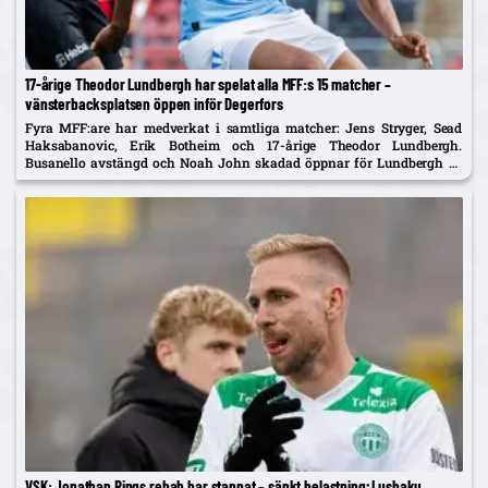
17-årige Theodor Lundbergh har spelat alla MFF:s 15 matcher –
vänsterbacksplatsen öppen inför Degerfors
Fyra MFF:are har medverkat i samtliga matcher: Jens Stryger, Sead
Haksabanovic, Erik Botheim och 17-årige Theodor Lundbergh.
Busanello avstängd och Noah John skadad öppnar för Lundbergh vs
Johan Karlsson om vänsterbacken.
VSK: Jonathan Rings rehab har stannat – sänkt belastning; Lushaku