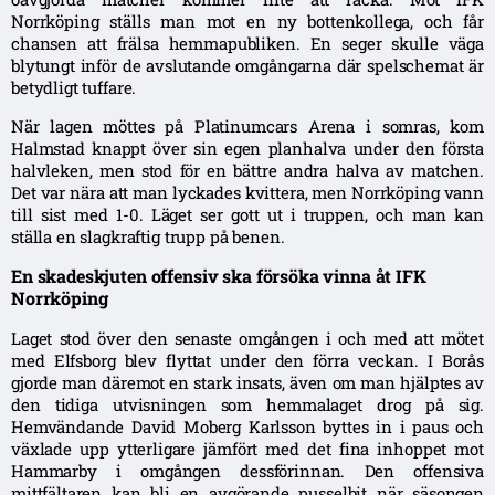
Norrköping ställs man mot en ny bottenkollega, och får
chansen att frälsa hemmapubliken. En seger skulle väga
blytungt inför de avslutande omgångarna där spelschemat är
betydligt tuffare.
När lagen möttes på Platinumcars Arena i somras, kom
Halmstad knappt över sin egen planhalva under den första
halvleken, men stod för en bättre andra halva av matchen.
Det var nära att man lyckades kvittera, men Norrköping vann
till sist med 1-0. Läget ser gott ut i truppen, och man kan
ställa en slagkraftig trupp på benen.
En skadeskjuten offensiv ska försöka vinna åt IFK
Norrköping
Laget stod över den senaste omgången i och med att mötet
med Elfsborg blev flyttat under den förra veckan. I Borås
gjorde man däremot en stark insats, även om man hjälptes av
den tidiga utvisningen som hemmalaget drog på sig.
Hemvändande David Moberg Karlsson byttes in i paus och
växlade upp ytterligare jämfört med det fina inhoppet mot
Hammarby i omgången dessförinnan. Den offensiva
mittfältaren kan bli en avgörande pusselbit när säsongen