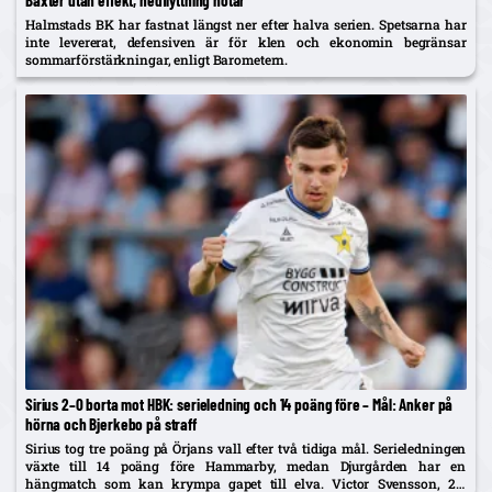
Baxter utan effekt, nedflyttning hotar
Halmstads BK har fastnat längst ner efter halva serien. Spetsarna har
inte levererat, defensiven är för klen och ekonomin begränsar
sommarförstärkningar, enligt Barometern.
Sirius 2–0 borta mot HBK: serieledning och 14 poäng före – Mål: Anker på
hörna och Bjerkebo på straff
Sirius tog tre poäng på Örjans vall efter två tidiga mål. Serieledningen
växte till 14 poäng före Hammarby, medan Djurgården har en
hängmatch som kan krympa gapet till elva. Victor Svensson, 20,