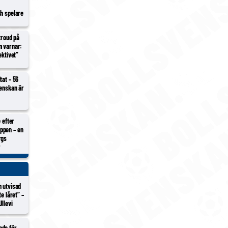
ch spelare
Stroud på
m varnar:
ektivet”
tat – 56
venskan är
e efter
ppen – en
rgs
r
n utvisad
te låret” –
llevi
ade för