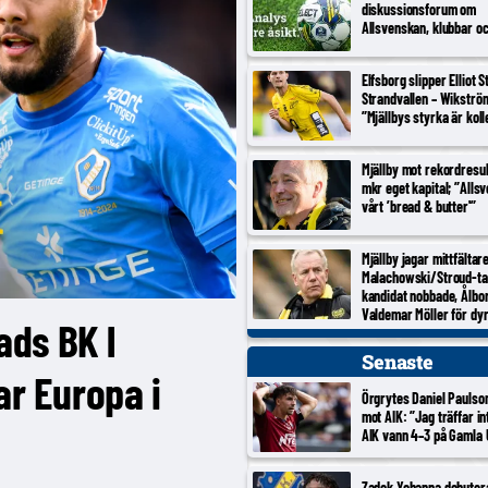
diskussionsforum om
Allsvenskan, klubbar o
Elfsborg slipper Elliot 
Strandvallen – Wikströ
”Mjällbys styrka är koll
Mjällby mot rekordresul
mkr eget kapital; ”Alls
vårt ’bread & butter'”
Mjällby jagar mittfältar
Malachowski/Stroud-ta
kandidat nobbade, Ålbo
Valdemar Möller för dy
ads BK l
Senaste
r Europa i
Örgrytes Daniel Paulso
mot AIK: ”Jag träffar in
AIK vann 4–3 på Gamla U
Zadok Yohanna debuter