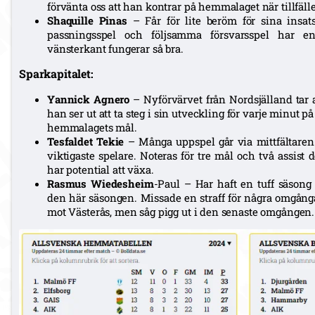
förvänta oss att han kontrar på hemmalaget när tillfäll
Shaquille
Pinas
– Får för lite beröm för sina insa
passningsspel och följsamma försvarsspel har 
vänsterkant fungerar så bra.
Sparkapitalet:
Yannick
Agnero
– Nyförvärvet från Nordsjälland tar a
han ser ut att ta steg i sin utveckling för varje minut på
hemmalagets mål.
Tesfaldet
Tekie
– Många uppspel går via mittfältare
viktigaste spelare. Noteras för tre mål och två assist
har potential att växa.
Rasmus
Wiedesheim
-Paul – Har haft en tuff säsong 
den här säsongen. Missade en straff för några omgång
mot Västerås, men såg pigg ut i den senaste omgången