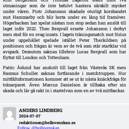
utmaningar som de inte behövt hantera särskilt mycket
under våren. Piotr Johansson skadade oturligt korsbandet
mot Hammarby och blir borta under en lång tid framöver.
Högerbacken har spelat nästan non stop sedan han anslöt till
laget inför 2022. Theo Bergvall ersatte Johansson i derbyt
men stod för en svag insats. I lagets träningsmatch mot Sirius
under uppehållet spelade istället Peter Therkildsen på
positionen och frågan är vem av de två som står startklar vid
avspark. Dessutom saknas lillebror Lucas Bergvall som har
flyttat till London och Tottenham.
Patric Åslund har anslutit till laget från Västerås SK men
Rasmus Schuller saknas fortfarande i matchtruppen. Hur
mittfältsformationen kommer att se ut är nästa knäckfråga för
tränarparet. Även Marcus Danielson är tillbaka efter sin
skada och lär gå rakt in i startelvan som en av två mittbackar.
ANDERS LINDBERG
2024-07-07
redaktionen@bollsvenskan.se
Follow @bollsvenskan