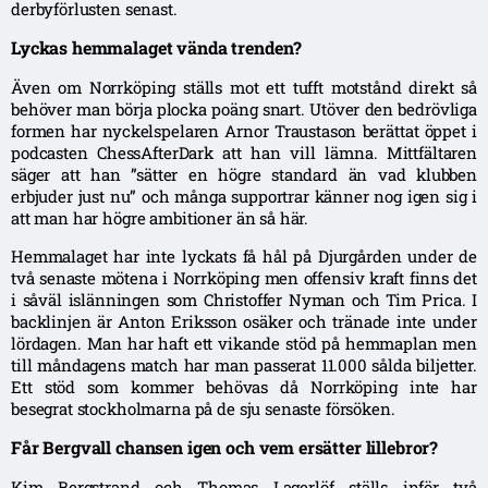
derbyförlusten senast.
Lyckas hemmalaget vända trenden?
Även om Norrköping ställs mot ett tufft motstånd direkt så
behöver man börja plocka poäng snart. Utöver den bedrövliga
formen har nyckelspelaren Arnor Traustason berättat öppet i
podcasten ChessAfterDark att han vill lämna. Mittfältaren
säger att han ”sätter en högre standard än vad klubben
erbjuder just nu” och många supportrar känner nog igen sig i
att man har högre ambitioner än så här.
Hemmalaget har inte lyckats få hål på Djurgården under de
två senaste mötena i Norrköping men offensiv kraft finns det
i såväl islänningen som Christoffer Nyman och Tim Prica. I
backlinjen är Anton Eriksson osäker och tränade inte under
lördagen. Man har haft ett vikande stöd på hemmaplan men
till måndagens match har man passerat 11.000 sålda biljetter.
Ett stöd som kommer behövas då Norrköping inte har
besegrat stockholmarna på de sju senaste försöken.
Får Bergvall chansen igen och vem ersätter lillebror?
Kim Bergstrand och Thomas Lagerlöf ställs inför två