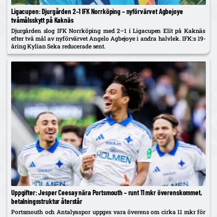
Ligacupen: Djurgården 2–1 IFK Norrköping – nyförvärvet Agbejoye
tvåmålsskytt på Kaknäs
Djurgården slog IFK Norrköping med 2–1 i Ligacupen Elit på Kaknäs
efter två mål av nyförvärvet Angelo Agbejoye i andra halvlek. IFK:s 19-
åring Kylian Seka reducerade sent.
Uppgifter: Jesper Ceesay nära Portsmouth – runt 11 mkr överenskommet,
betalningsstruktur återstår
Portsmouth och Antalyaspor uppges vara överens om cirka 11 mkr för