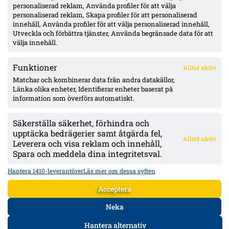
personaliserad reklam, Använda profiler för att välja
personaliserad reklam, Skapa profiler för att personaliserad
IFK Göteborg 0–1 mot Gent: Goores firande utlöste bråk – VAR-
innehåll, Använda profiler för att välja personaliserad innehåll,
ilska och heta scener inför returen
Utveckla och förbättra tjänster, Använda begränsade data för att
välja innehåll.
Funktioner
Alltid aktiv
ÖVERSIKT
Matchar och kombinerar data från andra datakällor,
Länka olika enheter, Identifierar enheter baserat på
Nyheter & Reportage
Spelarbetyg
information som överförs automatiskt.
Analyser
RSS
Säkerställa säkerhet, förhindra och
KONTAKT
upptäcka bedrägerier samt åtgärda fel,
Alltid aktiv
kontakt@bollsvenskan.se
Leverera och visa reklam och innehåll,
redaktionen@bollsvenskan.se
Spara och meddela dina integritetsval.
jobb@bollsvenskan.se
X (Twitter)
Hantera 1410-leverantörer
Läs mer om dessa syften
ÖVRIGT
Acceptera
Om Bollsvenskan
Annonsera
Neka
VILLKOR & POLICIES
Hantera alternativ
Användarvillkor