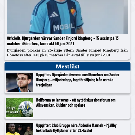
Officiellt: Djurgården värvar Sander Finjord Ringberg – 15 assist på 13
matcher i Hönefoss, kontrakt till juni 2031
Djurgården plockar in 26-årige yttern Sander Finjord Ringberg från
Hönefoss efter 1+15 på 13 matcher i år. Avtal till sista juni 2031.
Mest läst
Uppgifter: Djurgården överens med Hønefoss om Sander
Ringberg – miljonbelopp, toppförsäljning från norska
tredjeligan
Bollforum.se lanseras – ett nytt diskussionsforum om
Allsvenskan, klubbar och spelare
Uppgifter: Club Brugge nära Abdoulie Manneh – Mjällby
bekräftade flyttplaner efter CL-kvalet