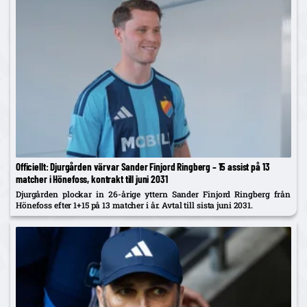
Officiellt: Djurgården värvar Sander Finjord Ringberg – 15 assist på 13
matcher i Hönefoss, kontrakt till juni 2031
Djurgården plockar in 26-årige yttern Sander Finjord Ringberg från
Hönefoss efter 1+15 på 13 matcher i år. Avtal till sista juni 2031.