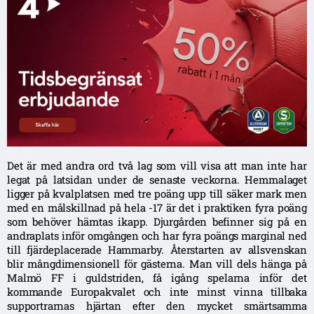
Det är med andra ord två lag som vill visa att man inte har
legat på latsidan under de senaste veckorna. Hemmalaget
ligger på kvalplatsen med tre poäng upp till säker mark men
med en målskillnad på hela -17 är det i praktiken fyra poäng
som behöver hämtas ikapp. Djurgården befinner sig på en
andraplats inför omgången och har fyra poängs marginal ned
till fjärdeplacerade Hammarby. Återstarten av allsvenskan
blir mångdimensionell för gästerna. Man vill dels hänga på
Malmö FF i guldstriden, få igång spelarna inför det
kommande Europakvalet och inte minst vinna tillbaka
supportrarnas hjärtan efter den mycket smärtsamma