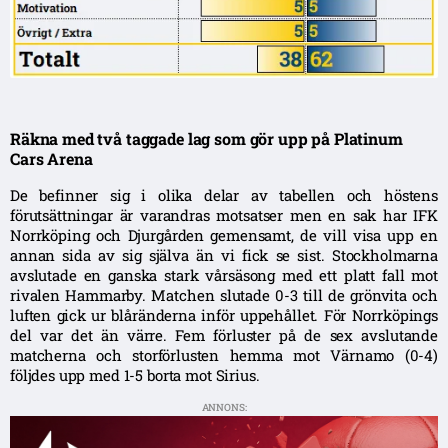
Räkna med två taggade lag som gör upp på Platinum
Cars Arena
De befinner sig i olika delar av tabellen och höstens
förutsättningar är varandras motsatser men en sak har IFK
Norrköping och Djurgården gemensamt, de vill visa upp en
annan sida av sig själva än vi fick se sist. Stockholmarna
avslutade en ganska stark vårsäsong med ett platt fall mot
rivalen Hammarby. Matchen slutade 0-3 till de grönvita och
luften gick ur blåränderna inför uppehållet. För Norrköpings
del var det än värre. Fem förluster på de sex avslutande
matcherna och storförlusten hemma mot Värnamo (0-4)
följdes upp med 1-5 borta mot Sirius.
ANNONS: