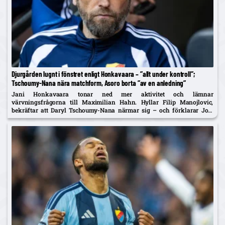
Djurgården lugnt i fönstret enligt Honkavaara – ”allt under kontroll”;
Tschoumy-Nana nära matchform, Asoro borta ”av en anledning”
Jani Honkavaara tonar ned mer aktivitet och lämnar
värvningsfrågorna till Maximilian Hahn. Hyllar Filip Manojlovic,
bekräftar att Daryl Tschoumy-Nana närmar sig – och förklarar Joel
Asoros frånvaro med att han är borta "av en anledning".