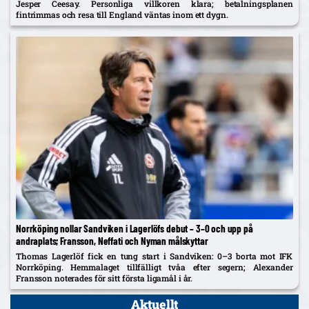
Jesper Ceesay. Personliga villkoren klara; betalningsplanen
fintrimmas och resa till England väntas inom ett dygn.
Norrköping nollar Sandviken i Lagerlöfs debut – 3–0 och upp på
andraplats; Fransson, Neffati och Nyman målskyttar
Thomas Lagerlöf fick en tung start i Sandviken: 0–3 borta mot IFK
Norrköping. Hemmalaget tillfälligt tvåa efter segern; Alexander
Fransson noterades för sitt första ligamål i år.
Aktuellt