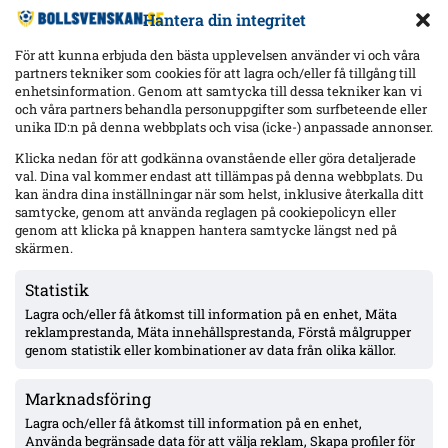
Hantera din integritet
För att kunna erbjuda den bästa upplevelsen använder vi och våra
partners tekniker som cookies för att lagra och/eller få tillgång till
enhetsinformation. Genom att samtycka till dessa tekniker kan vi
och våra partners behandla personuppgifter som surfbeteende eller
Senaste
unika ID:n på denna webbplats och visa (icke-) anpassade annonser.
Hammarby 0–0 borta mot Raków: Hahn briljerar, hörnmål
Klicka nedan för att godkänna ovanstående eller göra detaljerade
bortdömt och Rydström hyllas inför returen
val. Dina val kommer endast att tillämpas på denna webbplats. Du
kan ändra dina inställningar när som helst, inklusive återkalla ditt
samtycke, genom att använda reglagen på cookiepolicyn eller
genom att klicka på knappen hantera samtycke längst ned på
Isak Dahlqvist hattrick – Tromsø 5–0 borta mot CFR Cluj i
skärmen.
Conference League-kvalet
Statistik
Lagra och/eller få åtkomst till information på en enhet, Mäta
Officiellt: Djurgården värvar Sander Finjord Ringberg – 15
reklamprestanda, Mäta innehållsprestanda, Förstå målgrupper
assist på 13 matcher i Hönefoss, kontrakt till juni 2031
genom statistik eller kombinationer av data från olika källor.
Marknadsföring
Officiellt: Stefano Vecchia lämnar Malmö FF – två SM-guld och
ett cupguld i bagaget
Lagra och/eller få åtkomst till information på en enhet,
Använda begränsade data för att välja reklam, Skapa profiler för