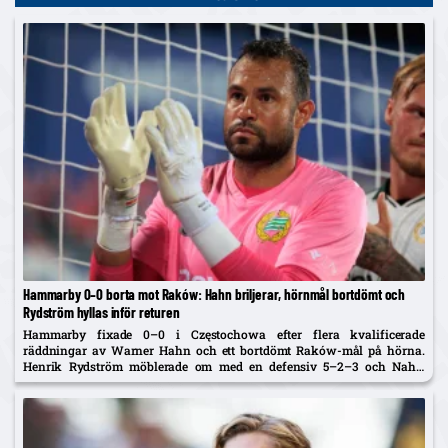
Hammarby 0–0 borta mot Raków: Hahn briljerar, hörnmål bortdömt och
Rydström hyllas inför returen
Hammarby fixade 0–0 i Częstochowa efter flera kvalificerade
räddningar av Warner Hahn och ett bortdömt Raków-mål på hörna.
Henrik Rydström möblerade om med en defensiv 5–2–3 och Nahir
Besara som falsk nia – och får beröm av spelarna. Returen spelas...