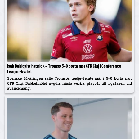
Isak Dahlqvist hattrick – Tromsø 5–0 borta mot CFR Cluj i Conference
League-kvalet
Svenske 24-åringen satte Tromsøs tredje–femte mål i 5–0 borta mot
CFR Cluj. Dubbelmötet avgörs nästa vecka; playoff till ligafasen vid
avancemang.