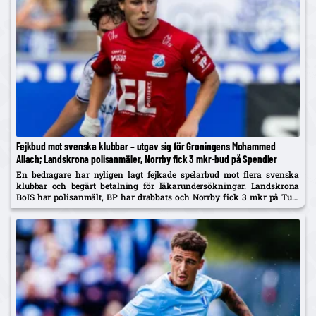
Fejkbud mot svenska klubbar – utgav sig för Groningens Mohammed
Allach; Landskrona polisanmäler, Norrby fick 3 mkr-bud på Spendler
En bedragare har nyligen lagt fejkade spelarbud mot flera svenska
klubbar och begärt betalning för läkarundersökningar. Landskrona
BoIS har polisanmält, BP har drabbats och Norrby fick 3 mkr på Ture
Spendler innan bluffen avslöjades.