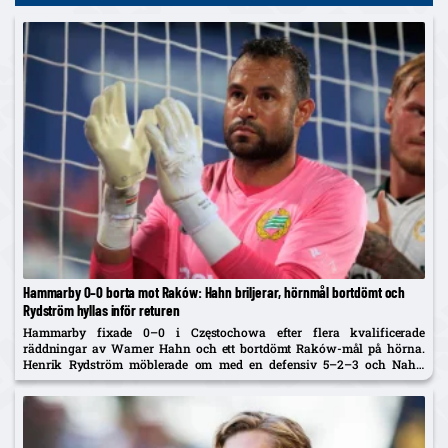
Hammarby 0–0 borta mot Raków: Hahn briljerar, hörnmål bortdömt och
Rydström hyllas inför returen
Hammarby fixade 0–0 i Częstochowa efter flera kvalificerade
räddningar av Warner Hahn och ett bortdömt Raków-mål på hörna.
Henrik Rydström möblerade om med en defensiv 5–2–3 och Nahir
Besara som falsk nia – och får beröm av spelarna. Returen spelas...