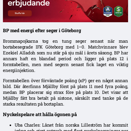
BP med energi efter seger i Göteborg
Brommapojkarna tog en tung seger senast när man
bortabesegrade IFK Göteborg med 1–0. Matchvinnare blev
Ezekiel Alladoh som nu står på sju mål i årets säsong. BP har
annars haft en blandad period och ligger på plats 12 i
formtabellen, men med segern senast fick laget en viktig
energiinjektion.
Formtabellen över förväntade poäng (xP) ger en något annan
bild. Där återfinns Mjällby först på plats 11 med fyra poäng,
medan BP placerar sig strax före på plats 10. Det visar att
Mjällby fått bra betalt på sistone, särskilt med tanke på de
starka resultaten på bortaplan.
Nyckelspelare att hålla ögonen på
Uba Charles: Lånet från norska Lilleström har kommit
igång och gjort avtryck med flest nyckelpassningar per