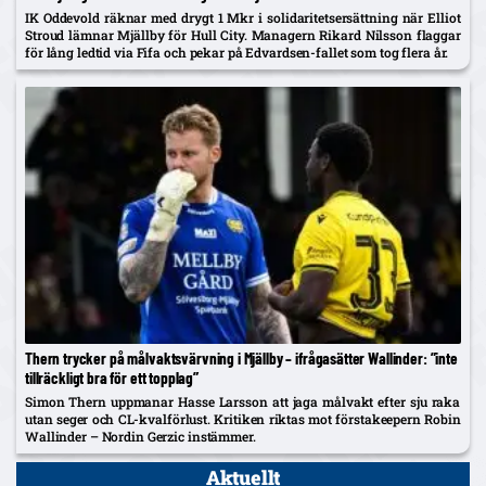
IK Oddevold räknar med drygt 1 Mkr i solidaritetsersättning när Elliot
Stroud lämnar Mjällby för Hull City. Managern Rikard Nilsson flaggar
för lång ledtid via Fifa och pekar på Edvardsen-fallet som tog flera år.
Thern trycker på målvaktsvärvning i Mjällby – ifrågasätter Wallinder: ”inte
tillräckligt bra för ett topplag”
Simon Thern uppmanar Hasse Larsson att jaga målvakt efter sju raka
utan seger och CL-kvalförlust. Kritiken riktas mot förstakeepern Robin
Wallinder – Nordin Gerzic instämmer.
Aktuellt