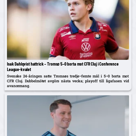
Isak Dahlqvist hattrick – Tromsø 5–0 borta mot CFR Cluj i Conference
League-kvalet
Svenske 24-åringen satte Tromsøs tredje–femte mål i 5–0 borta mot
CFR Cluj. Dubbelmötet avgörs nästa vecka; playoff till ligafasen vid
avancemang.