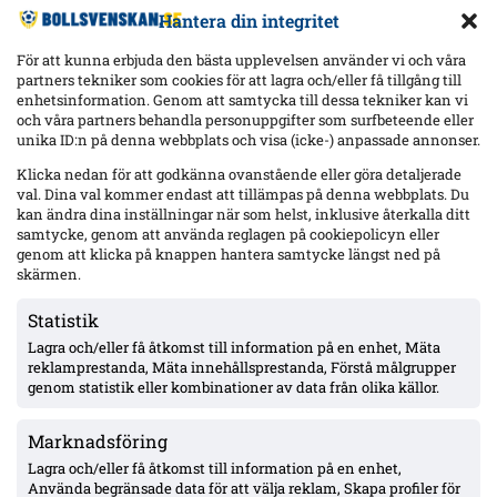
Hantera din integritet
För att kunna erbjuda den bästa upplevelsen använder vi och våra
partners tekniker som cookies för att lagra och/eller få tillgång till
enhetsinformation. Genom att samtycka till dessa tekniker kan vi
och våra partners behandla personuppgifter som surfbeteende eller
Senaste
unika ID:n på denna webbplats och visa (icke-) anpassade annonser.
Hammarby 0–0 borta mot Raków: Hahn briljerar, hörnmål
Klicka nedan för att godkänna ovanstående eller göra detaljerade
bortdömt och Rydström hyllas inför returen
val. Dina val kommer endast att tillämpas på denna webbplats. Du
kan ändra dina inställningar när som helst, inklusive återkalla ditt
samtycke, genom att använda reglagen på cookiepolicyn eller
genom att klicka på knappen hantera samtycke längst ned på
Isak Dahlqvist hattrick – Tromsø 5–0 borta mot CFR Cluj i
Conference League-kvalet
skärmen.
Statistik
Lagra och/eller få åtkomst till information på en enhet, Mäta
Officiellt: Djurgården värvar Sander Finjord Ringberg – 15
assist på 13 matcher i Hönefoss, kontrakt till juni 2031
reklamprestanda, Mäta innehållsprestanda, Förstå målgrupper
genom statistik eller kombinationer av data från olika källor.
Marknadsföring
Officiellt: Stefano Vecchia lämnar Malmö FF – två SM-guld och
ett cupguld i bagaget
Lagra och/eller få åtkomst till information på en enhet,
Använda begränsade data för att välja reklam, Skapa profiler för