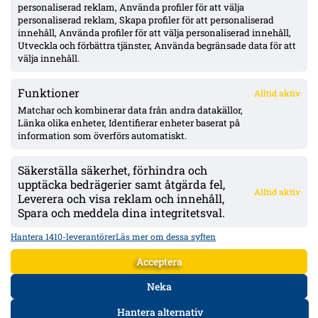
personaliserad reklam, Använda profiler för att välja
personaliserad reklam, Skapa profiler för att personaliserad
IFK Göteborg 0–1 mot Gent: Goores firande utlöste bråk – VAR-
innehåll, Använda profiler för att välja personaliserad innehåll,
ilska och heta scener inför returen
Utveckla och förbättra tjänster, Använda begränsade data för att
välja innehåll.
Funktioner
Alltid aktiv
ÖVERSIKT
Matchar och kombinerar data från andra datakällor,
Länka olika enheter, Identifierar enheter baserat på
Nyheter & Reportage
Spelarbetyg
information som överförs automatiskt.
Analyser
RSS
Säkerställa säkerhet, förhindra och
KONTAKT
upptäcka bedrägerier samt åtgärda fel,
Alltid aktiv
kontakt@bollsvenskan.se
Leverera och visa reklam och innehåll,
redaktionen@bollsvenskan.se
Spara och meddela dina integritetsval.
jobb@bollsvenskan.se
X (Twitter)
Hantera 1410-leverantörer
Läs mer om dessa syften
ÖVRIGT
Acceptera
Om Bollsvenskan
Annonsera
Neka
VILLKOR & POLICIES
Hantera alternativ
Användarvillkor