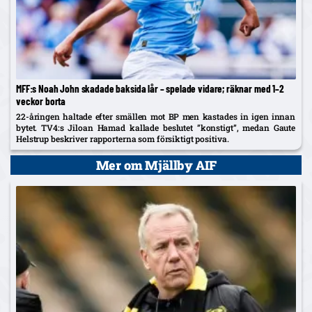
MFF:s Noah John skadade baksida lår – spelade vidare; räknar med 1–2
veckor borta
22-åringen haltade efter smällen mot BP men kastades in igen innan
bytet. TV4:s Jiloan Hamad kallade beslutet ”konstigt”, medan Gaute
Helstrup beskriver rapporterna som försiktigt positiva.
Mer om Mjällby AIF