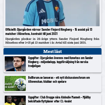
Officiellt: Djurgården värvar Sander Finjord Ringberg – 15 assist på 13
matcher i Hönefoss, kontrakt till juni 2031
Djurgården plockar in 26-årige yttern Sander Finjord Ringberg från
Hönefoss efter 1+15 på 13 matcher i år. Avtal till sista juni 2031.
Mest läst
Uppgifter: Djurgården överens med Hønefoss om Sander
Ringberg – miljonbelopp, toppförsäljning från norska
tredjeligan
Bollforum.se lanseras – ett nytt diskussionsforum om
Allsvenskan, klubbar och spelare
Uppgifter: Club Brugge nära Abdoulie Manneh – Mjällby
bekräftade flyttplaner efter CL-kvalet