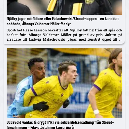
Mjällby jagar mittfältare efter Malachowski/Stroud-tappen – en kandidat
nobbade, Ålborgs Valdemar Möller för dyr
Sportchef Hasse Larsson bekräftar att Mjällby fått nej från ett spår och
backat från Ålborgs Valdemar Möller på grund av pris. Jakten på
ersättare till Ludwig Malachowski pågår, med fönstret öppet till 31
augusti.
Oddevold väntas få drygt 1 Mkr via solidaritetsersättning från Stroud-
försäljningen – Fifa-utbetalning kan dröja år