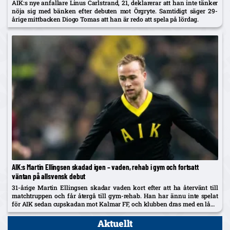
AIK:s nye anfallare Linus Carlstrand, 21, deklarerar att han inte tänker
nöja sig med bänken efter debuten mot Örgryte. Samtidigt säger 29-
årige mittbacken Diogo Tomas att han är redo att spela på lördag.
AIK:s Martin Ellingsen skadad igen – vaden, rehab i gym och fortsatt
väntan på allsvensk debut
31-årige Martin Ellingsen skadar vaden kort efter att ha återvänt till
matchtruppen och får återgå till gym-rehab. Han har ännu inte spelat
för AIK sedan cupskadan mot Kalmar FF, och klubben dras med en lång
skadelista som nu också utreds...
Aktuellt