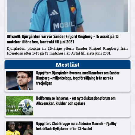
Officiellt: Djurgården värvar Sander Finjord Ringberg – 15 assist på 13
matcher i Hönefoss, kontrakt till juni 2031
Djurgården plockar in 26-årige yttern Sander Finjord Ringberg från
Hönefoss efter 1+15 på 13 matcher i år. Avtal till sista juni 2031.
Mest läst
Uppgifter: Djurgården överens med Hønefoss om Sander
Ringberg – miljonbelopp, toppförsäljning från norska
tredjeligan
Bollforum.se lanseras – ett nytt diskussionsforum om
Allsvenskan, klubbar och spelare
Uppgifter: Club Brugge nära Abdoulie Manneh – Mjällby
bekräftade flyttplaner efter CL-kvalet