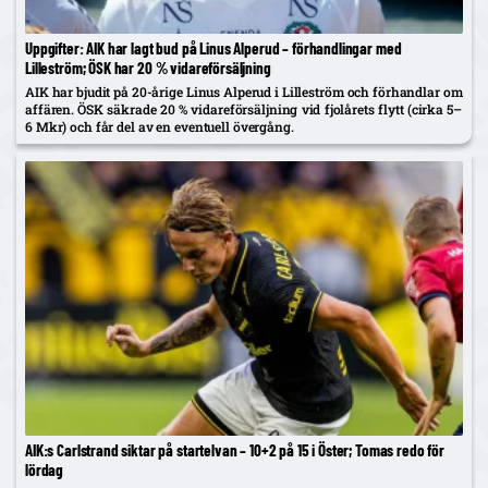
Uppgifter: AIK har lagt bud på Linus Alperud – förhandlingar med
Lilleström; ÖSK har 20 % vidareförsäljning
AIK har bjudit på 20-årige Linus Alperud i Lilleström och förhandlar om
affären. ÖSK säkrade 20 % vidareförsäljning vid fjolårets flytt (cirka 5–
6 Mkr) och får del av en eventuell övergång.
AIK:s Carlstrand siktar på startelvan – 10+2 på 15 i Öster; Tomas redo för
lördag