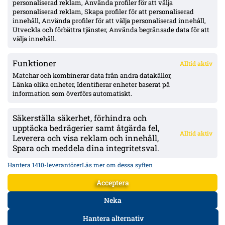
personaliserad reklam, Använda profiler för att välja
personaliserad reklam, Skapa profiler för att personaliserad
IFK Göteborg 0–1 mot Gent: Goores firande utlöste bråk – VAR-
innehåll, Använda profiler för att välja personaliserad innehåll,
ilska och heta scener inför returen
Utveckla och förbättra tjänster, Använda begränsade data för att
välja innehåll.
Funktioner
Alltid aktiv
ÖVERSIKT
Matchar och kombinerar data från andra datakällor,
Länka olika enheter, Identifierar enheter baserat på
Nyheter & Reportage
Spelarbetyg
information som överförs automatiskt.
Analyser
RSS
Säkerställa säkerhet, förhindra och
KONTAKT
upptäcka bedrägerier samt åtgärda fel,
Alltid aktiv
kontakt@bollsvenskan.se
Leverera och visa reklam och innehåll,
redaktionen@bollsvenskan.se
Spara och meddela dina integritetsval.
jobb@bollsvenskan.se
X (Twitter)
Hantera 1410-leverantörer
Läs mer om dessa syften
ÖVRIGT
Acceptera
Om Bollsvenskan
Annonsera
Neka
VILLKOR & POLICIES
Hantera alternativ
Användarvillkor