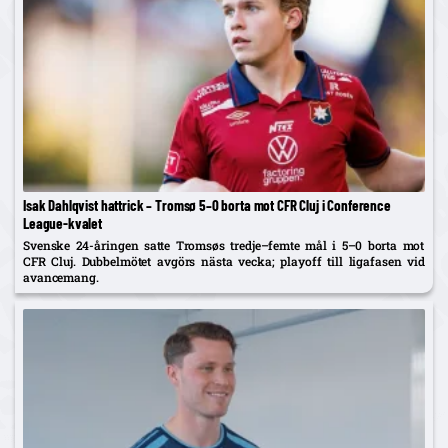
Isak Dahlqvist hattrick – Tromsø 5–0 borta mot CFR Cluj i Conference
League-kvalet
Svenske 24-åringen satte Tromsøs tredje–femte mål i 5–0 borta mot
CFR Cluj. Dubbelmötet avgörs nästa vecka; playoff till ligafasen vid
avancemang.