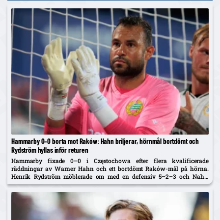
Hammarby 0–0 borta mot Raków: Hahn briljerar, hörnmål bortdömt och
Rydström hyllas inför returen
Hammarby fixade 0–0 i Częstochowa efter flera kvalificerade
räddningar av Warner Hahn och ett bortdömt Raków-mål på hörna.
Henrik Rydström möblerade om med en defensiv 5–2–3 och Nahir
Besara som falsk nia – och får beröm av spelarna. Returen spelas...