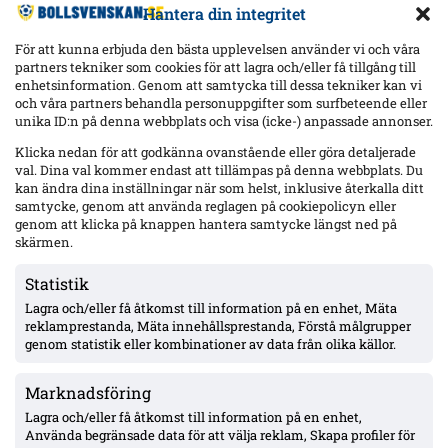
Hantera din integritet
För att kunna erbjuda den bästa upplevelsen använder vi och våra
partners tekniker som cookies för att lagra och/eller få tillgång till
enhetsinformation. Genom att samtycka till dessa tekniker kan vi
och våra partners behandla personuppgifter som surfbeteende eller
Senaste
unika ID:n på denna webbplats och visa (icke-) anpassade annonser.
Hammarby 0–0 borta mot Raków: Hahn briljerar, hörnmål
Klicka nedan för att godkänna ovanstående eller göra detaljerade
bortdömt och Rydström hyllas inför returen
val. Dina val kommer endast att tillämpas på denna webbplats. Du
kan ändra dina inställningar när som helst, inklusive återkalla ditt
samtycke, genom att använda reglagen på cookiepolicyn eller
genom att klicka på knappen hantera samtycke längst ned på
Isak Dahlqvist hattrick – Tromsø 5–0 borta mot CFR Cluj i
Conference League-kvalet
skärmen.
Statistik
Lagra och/eller få åtkomst till information på en enhet, Mäta
Officiellt: Djurgården värvar Sander Finjord Ringberg – 15
assist på 13 matcher i Hönefoss, kontrakt till juni 2031
reklamprestanda, Mäta innehållsprestanda, Förstå målgrupper
genom statistik eller kombinationer av data från olika källor.
Marknadsföring
Officiellt: Stefano Vecchia lämnar Malmö FF – två SM-guld och
ett cupguld i bagaget
Lagra och/eller få åtkomst till information på en enhet,
Använda begränsade data för att välja reklam, Skapa profiler för