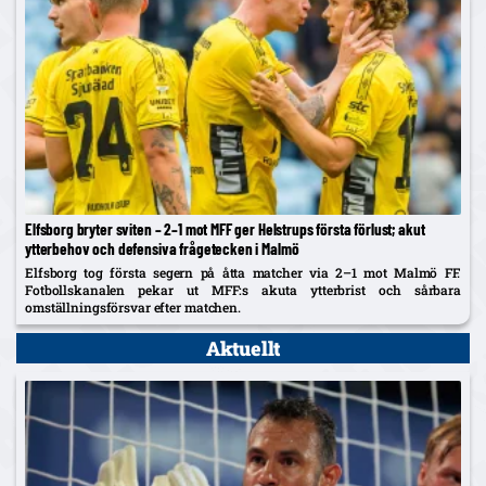
Elfsborg bryter sviten – 2–1 mot MFF ger Helstrups första förlust; akut
ytterbehov och defensiva frågetecken i Malmö
Elfsborg tog första segern på åtta matcher via 2–1 mot Malmö FF.
Fotbollskanalen pekar ut MFF:s akuta ytterbrist och sårbara
omställningsförsvar efter matchen.
Aktuellt