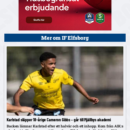
Mer om IF Elfsborg
Karlstad släpper 18-årige Cameron Gibbs – går till Mjällbys akademi
Backen lämnar Karlstad efter ett halvår och ett inhopp. Kom från AIK:s