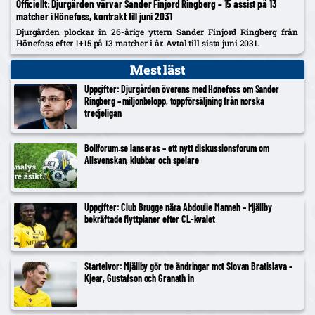
Officiellt: Djurgården värvar Sander Finjord Ringberg – 15 assist på 13
matcher i Hönefoss, kontrakt till juni 2031
Djurgården plockar in 26-årige yttern Sander Finjord Ringberg från
Hönefoss efter 1+15 på 13 matcher i år. Avtal till sista juni 2031.
Mest läst
Uppgifter: Djurgården överens med Hønefoss om Sander
Ringberg – miljonbelopp, toppförsäljning från norska
tredjeligan
Bollforum.se lanseras – ett nytt diskussionsforum om
Allsvenskan, klubbar och spelare
Uppgifter: Club Brugge nära Abdoulie Manneh – Mjällby
bekräftade flyttplaner efter CL-kvalet
Startelvor: Mjällby gör tre ändringar mot Slovan Bratislava –
Kjear, Gustafson och Granath in