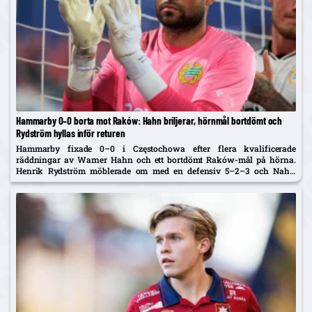
Hammarby 0–0 borta mot Raków: Hahn briljerar, hörnmål bortdömt och
Rydström hyllas inför returen
Hammarby fixade 0–0 i Częstochowa efter flera kvalificerade
räddningar av Warner Hahn och ett bortdömt Raków-mål på hörna.
Henrik Rydström möblerade om med en defensiv 5–2–3 och Nahir
Besara som falsk nia – och får beröm av spelarna. Returen spelas...