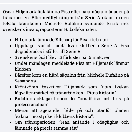
Oscar Hiljemark fick lämna Pisa efter bara några månader på
tränarposten. Efter nedflyttningen från Serie A riktar nu den
lokala krönikören Michele Bufalino svidande kritik mot
svenskens insats, rapporterar Fotbollskanalen.
Hiljemark lämnade Elfsborg för Pisa i februari.
Uppdraget var att rädda kvar klubben i Serie A. Pisa
degraderades i stället till Serie B.
Svenskens facit blev 13 förluster på 15 matcher.
Under måndagen meddelade Pisa att Hiljemark lämnar
klubben.
Därefter kom en hård sågning från Michele Bufalino på
Sestaporta.
Krönikören beskriver Hiljemark som ”utan tvekan
lågvattenmärket på tränarbänken i Pisas historia”.
Bufalino anklagar honom för ”amatörism och brist på
professionalism”.
Menar att agerandet både på och utanför planen
”saknar motstycke i klubbens historia”.
Om tränarperioden: ”Han anlände i oduglighet och
lämnade på precis samma sätt”.