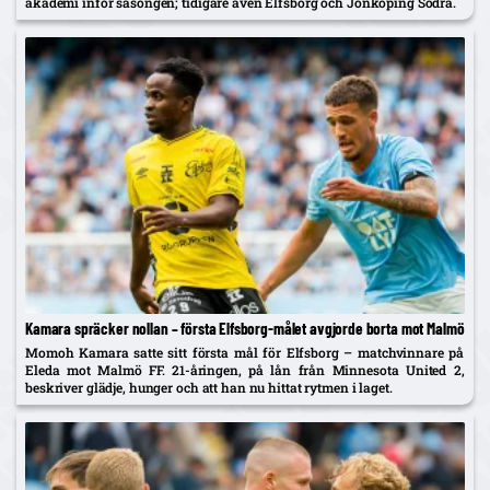
akademi inför säsongen; tidigare även Elfsborg och Jönköping Södra.
Kamara spräcker nollan – första Elfsborg-målet avgjorde borta mot Malmö
Momoh Kamara satte sitt första mål för Elfsborg – matchvinnare på
Eleda mot Malmö FF. 21-åringen, på lån från Minnesota United 2,
beskriver glädje, hunger och att han nu hittat rytmen i laget.