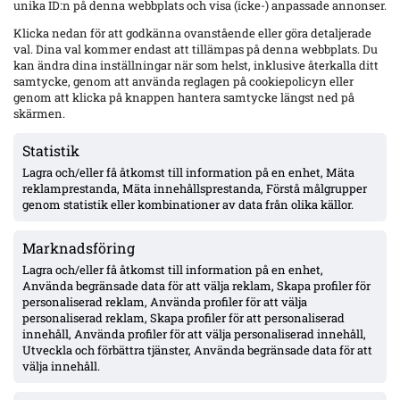
unika ID:n på denna webbplats och visa (icke-) anpassade annonser.
Hammarby 0–0 borta mot Raków: Hahn briljerar, hörnmål
Klicka nedan för att godkänna ovanstående eller göra detaljerade
bortdömt och Rydström hyllas inför returen
val. Dina val kommer endast att tillämpas på denna webbplats. Du
kan ändra dina inställningar när som helst, inklusive återkalla ditt
samtycke, genom att använda reglagen på cookiepolicyn eller
genom att klicka på knappen hantera samtycke längst ned på
Isak Dahlqvist hattrick – Tromsø 5–0 borta mot CFR Cluj i
skärmen.
Conference League-kvalet
Statistik
Lagra och/eller få åtkomst till information på en enhet, Mäta
Officiellt: Djurgården värvar Sander Finjord Ringberg – 15
reklamprestanda, Mäta innehållsprestanda, Förstå målgrupper
assist på 13 matcher i Hönefoss, kontrakt till juni 2031
genom statistik eller kombinationer av data från olika källor.
Marknadsföring
Officiellt: Stefano Vecchia lämnar Malmö FF – två SM-guld och
ett cupguld i bagaget
Lagra och/eller få åtkomst till information på en enhet,
Använda begränsade data för att välja reklam, Skapa profiler för
personaliserad reklam, Använda profiler för att välja
personaliserad reklam, Skapa profiler för att personaliserad
IFK Göteborg 0–1 mot Gent: Goores firande utlöste bråk – VAR-
innehåll, Använda profiler för att välja personaliserad innehåll,
ilska och heta scener inför returen
Utveckla och förbättra tjänster, Använda begränsade data för att
välja innehåll.