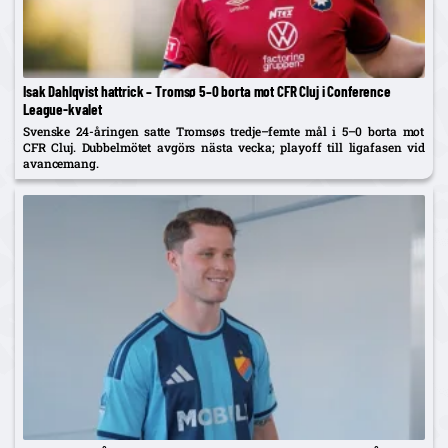
Isak Dahlqvist hattrick – Tromsø 5–0 borta mot CFR Cluj i Conference
League-kvalet
Svenske 24-åringen satte Tromsøs tredje–femte mål i 5–0 borta mot
CFR Cluj. Dubbelmötet avgörs nästa vecka; playoff till ligafasen vid
avancemang.