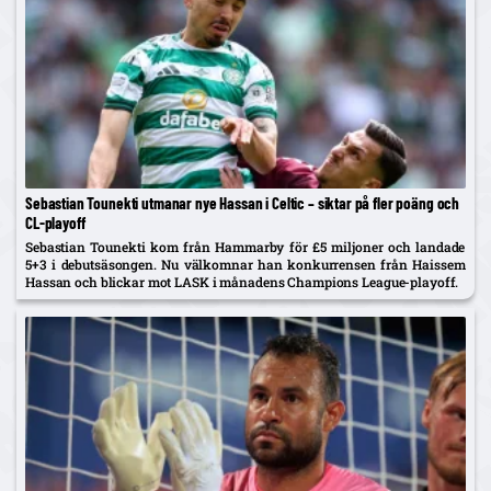
Sebastian Tounekti utmanar nye Hassan i Celtic – siktar på fler poäng och
CL-playoff
Sebastian Tounekti kom från Hammarby för £5 miljoner och landade
5+3 i debutsäsongen. Nu välkomnar han konkurrensen från Haissem
Hassan och blickar mot LASK i månadens Champions League-playoff.