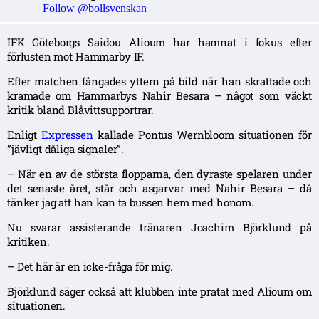
Follow @bollsvenskan
IFK Göteborgs Saidou Alioum har hamnat i fokus efter
förlusten mot Hammarby IF.
Efter matchen fångades yttern på bild när han skrattade och
kramade om Hammarbys Nahir Besara – något som väckt
kritik bland Blåvittsupportrar.
Enligt
Expressen
kallade Pontus Wernbloom situationen för
”jävligt dåliga signaler”.
– När en av de största flopparna, den dyraste spelaren under
det senaste året, står och asgarvar med Nahir Besara – då
tänker jag att han kan ta bussen hem med honom.
Nu svarar assisterande tränaren Joachim Björklund på
kritiken.
– Det här är en icke-fråga för mig.
Björklund säger också att klubben inte pratat med Alioum om
situationen.