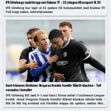
IFK Göteborgs matchtrupp mot Kalmar FF – 22 uttagna till avspark 16.30
IFK Göteborg har tagit ut 22 spelare till hemmamötet med Kalmar FF.
Full trupp nedan, med tröjnummer.
Gent-tränaren fördömer Vergaras firande framför Blåvitt-klacken – Tolf
varnades i tumultet
IFK Göteborg föll med 0–1 mot Gent i första mötet i Conference League-
kvalet. Josué Vergaras firande framför Blåvitt-klacken utlöste bråk –
Rik De Mil tog avstånd och försökte stoppa sin spelare, medan Noah
Tolf varnades och Erlingmark sågar domarinsatsen.