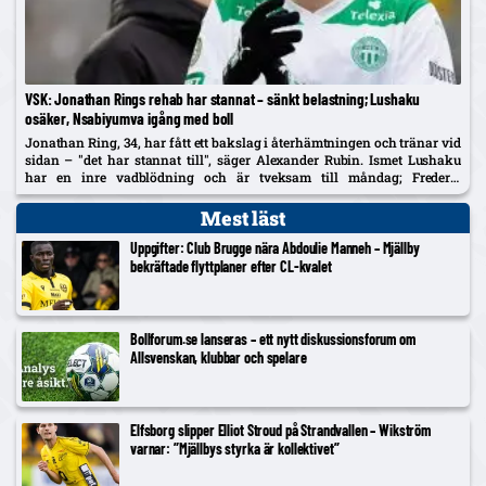
VSK: Jonathan Rings rehab har stannat – sänkt belastning; Lushaku
osäker, Nsabiyumva igång med boll
Jonathan Ring, 34, har fått ett bakslag i återhämtningen och tränar vid
sidan – "det har stannat till", säger Alexander Rubin. Ismet Lushaku
har en inre vadblödning och är tveksam till måndag; Frederic
Nsabiyumva har påbörjat individuella bollpass.
Mest läst
Uppgifter: Club Brugge nära Abdoulie Manneh – Mjällby
bekräftade flyttplaner efter CL-kvalet
Bollforum.se lanseras – ett nytt diskussionsforum om
Allsvenskan, klubbar och spelare
Elfsborg slipper Elliot Stroud på Strandvallen – Wikström
varnar: ”Mjällbys styrka är kollektivet”