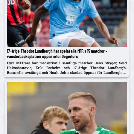
17-årige Theodor Lundbergh har spelat alla MFF:s 15 matcher –
vänsterbacksplatsen öppen inför Degerfors
Fyra MFF:are har medverkat i samtliga matcher: Jens Stryger, Sead
Haksabanovic, Erik Botheim och 17-årige Theodor Lundbergh.
Busanello avstängd och Noah John skadad öppnar för Lundbergh vs
Johan Karlsson om vänsterbacken.