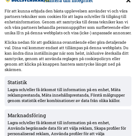
Hantera din integritet
För att kunna erbjuda den bästa upplevelsen använder vi och våra
partners tekniker som cookies för att lagra och/eller få tillgång till
enhetsinformation. Genom att samtycka till dessa tekniker kan vi
och våra partners behandla personuppgifter som surfbeteende eller
Senaste
unika ID:n på denna webbplats och visa (icke-) anpassade annonser.
Elfsborgs 19-årige Ossian Nordvall debuterade borta mot
Klicka nedan för att godkänna ovanstående eller göra detaljerade
Mjällby – inhopp i 84:e minuten
val. Dina val kommer endast att tillämpas på denna webbplats. Du
kan ändra dina inställningar när som helst, inklusive återkalla ditt
samtycke, genom att använda reglagen på cookiepolicyn eller
genom att klicka på knappen hantera samtycke längst ned på
17-årige Theodor Lundbergh har spelat alla MFF:s 15 matcher –
vänsterbacksplatsen öppen inför Degerfors
skärmen.
Statistik
Lagra och/eller få åtkomst till information på en enhet, Mäta
VSK: Jonathan Rings rehab har stannat – sänkt belastning;
Lushaku osäker, Nsabiyumva igång med boll
reklamprestanda, Mäta innehållsprestanda, Förstå målgrupper
genom statistik eller kombinationer av data från olika källor.
Marknadsföring
MFF:s vänsterback: Johan Karlsson eller Theodor Lundbergh –
John skadad, Busanello och Kurtulus avstängda; Malte Frejd
Lagra och/eller få åtkomst till information på en enhet,
Pålsson in bredvid Djurić, 17-årige Hidalgo aktuell
Använda begränsade data för att välja reklam, Skapa profiler för
personaliserad reklam, Använda profiler för att välja