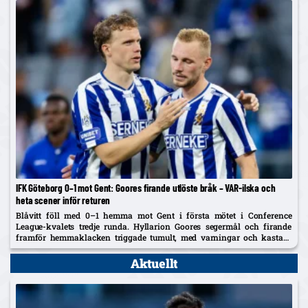
IFK Göteborg 0–1 mot Gent: Goores firande utlöste bråk – VAR-ilska och
heta scener inför returen
Blåvitt föll med 0–1 hemma mot Gent i första mötet i Conference
League-kvalets tredje runda. Hyllarion Goores segermål och firande
framför hemmaklacken triggade tumult, med varningar och kastade
föremål. Efter paus rasade IFK-spelare mot en tidig avblåsning trots
VAR –...
Aktuellt