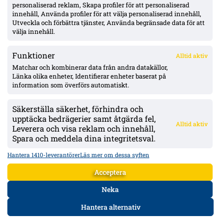
personaliserad reklam, Skapa profiler för att personaliserad
Julius Beck öppen för Elfsborg-köp – lån säsongen ut med
innehåll, Använda profiler för att välja personaliserad innehåll,
option, Sturm Graz-kontrakt till 2029
Utveckla och förbättra tjänster, Använda begränsade data för att
välja innehåll.
Funktioner
Alltid aktiv
ÖVERSIKT
Matchar och kombinerar data från andra datakällor,
Länka olika enheter, Identifierar enheter baserat på
Nyheter & Reportage
Spelarbetyg
information som överförs automatiskt.
Analyser
RSS
Säkerställa säkerhet, förhindra och
KONTAKT
upptäcka bedrägerier samt åtgärda fel,
Alltid aktiv
kontakt@bollsvenskan.se
Leverera och visa reklam och innehåll,
redaktionen@bollsvenskan.se
Spara och meddela dina integritetsval.
jobb@bollsvenskan.se
X (Twitter)
Hantera 1410-leverantörer
Läs mer om dessa syften
ÖVRIGT
Acceptera
Om Bollsvenskan
Annonsera
Neka
VILLKOR & POLICIES
Hantera alternativ
Användarvillkor
Personuppgiftspolicy