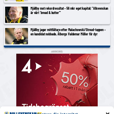
Mjällby mot rekordresultat – 56 mkr eget kapital; ”Allsvenskan
är vårt ’bread & butter'”
Mjällby jagar mittfältare efter Malachowski/Stroud-tappen –
en kandidat nobbade, Ålborgs Valdemar Möller för dyr
ANNONS: