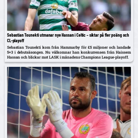
Sebastian Tounekti utmanar nye Hassan i Celtic – siktar på fler poäng och
CL-playoff
Sebastian Tounekti kom från Hammarby för £5 miljoner och landade
5+3 i debutsäsongen. Nu välkomnar han konkurrensen från Haissem
Hassan och blickar mot LASK i månadens Champions League-playoff.