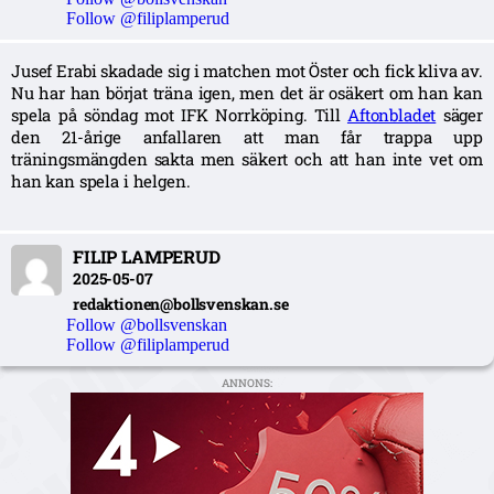
Follow @filiplamperud
Jusef Erabi skadade sig i matchen mot Öster och fick kliva av.
Nu har han börjat träna igen, men det är osäkert om han kan
spela på söndag mot IFK Norrköping. Till
Aftonbladet
säger
den 21-årige anfallaren att man får trappa upp
träningsmängden sakta men säkert och att han inte vet om
han kan spela i helgen.
FILIP LAMPERUD
2025-05-07
redaktionen@bollsvenskan.se
Follow @bollsvenskan
Follow @filiplamperud
ANNONS: