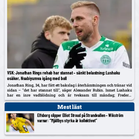
VSK: Jonathan Rings rehab har stannat – sänkt belastning; Lushaku
osäker, Nsabiyumva igång med boll
Jonathan Ring, 34, har fått ett bakslag i återhämtningen och tränar vid
sidan – "det har stannat till", säger Alexander Rubin. Ismet Lushaku
har en inre vadblödning och är tveksam till måndag; Frederic
Nsabiyumva har påbörjat individuella bollpass.
Mest läst
Elfsborg slipper Elliot Stroud på Strandvallen – Wikström
varnar: ”Mjällbys styrka är kollektivet”