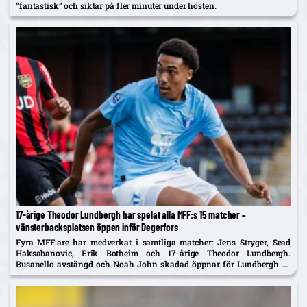
”fantastisk” och siktar på fler minuter under hösten.
17-årige Theodor Lundbergh har spelat alla MFF:s 15 matcher –
vänsterbacksplatsen öppen inför Degerfors
Fyra MFF:are har medverkat i samtliga matcher: Jens Stryger, Sead
Haksabanovic, Erik Botheim och 17-årige Theodor Lundbergh.
Busanello avstängd och Noah John skadad öppnar för Lundbergh vs
Johan Karlsson om vänsterbacken.