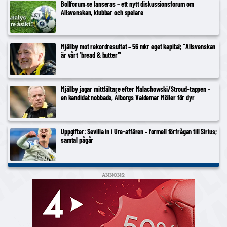
Bollforum.se lanseras – ett nytt diskussionsforum om
Allsvenskan, klubbar och spelare
Mjällby mot rekordresultat – 56 mkr eget kapital; ”Allsvenskan
är vårt ’bread & butter'”
Mjällby jagar mittfältare efter Malachowski/Stroud-tappen –
en kandidat nobbade, Ålborgs Valdemar Möller för dyr
Uppgifter: Sevilla in i Ure-affären – formell förfrågan till Sirius;
samtal pågår
ANNONS: