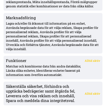
Lushaku osäker, Nsabiyumva igång med boll
reklamprestanda, Mäta innehållsprestanda, Förstå målgrupper
genom statistik eller kombinationer av data från olika källor.
Marknadsföring
MFF:s vänsterback: Johan Karlsson eller Theodor Lundbergh –
John skadad, Busanello och Kurtulus avstängda; Malte Frejd
Lagra och/eller få åtkomst till information på en enhet,
Pålsson in bredvid Djurić, 17-årige Hidalgo aktuell
Använda begränsade data för att välja reklam, Skapa profiler för
personaliserad reklam, Använda profiler för att välja
personaliserad reklam, Skapa profiler för att personaliserad
Julius Beck öppen för Elfsborg-köp – lån säsongen ut med
innehåll, Använda profiler för att välja personaliserad innehåll,
option, Sturm Graz-kontrakt till 2029
Utveckla och förbättra tjänster, Använda begränsade data för att
välja innehåll.
Funktioner
Alltid aktiv
ÖVERSIKT
Matchar och kombinerar data från andra datakällor,
Länka olika enheter, Identifierar enheter baserat på
Nyheter & Reportage
Spelarbetyg
information som överförs automatiskt.
Analyser
RSS
Säkerställa säkerhet, förhindra och
KONTAKT
upptäcka bedrägerier samt åtgärda fel,
Alltid aktiv
kontakt@bollsvenskan.se
Leverera och visa reklam och innehåll,
redaktionen@bollsvenskan.se
Spara och meddela dina integritetsval.
jobb@bollsvenskan.se
X (Twitter)