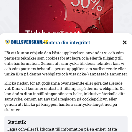
Hantera din integritet
För att kunna erbjuda den bästa upplevelsen använder vi och våra
partners tekniker som cookies för att lagra och/eller få tillgång till
enhetsinformation. Genom att samtycka till dessa tekniker kan vi
och våra partners behandla personuppgifter som surfbeteende eller
Senaste
unika ID:n på denna webbplats och visa (icke-) anpassade annonser.
Elfsborgs 19-årige Ossian Nordvall debuterade borta mot
Klicka nedan för att godkänna ovanstående eller göra detaljerade
Mjällby – inhopp i 84:e minuten
val. Dina val kommer endast att tillämpas på denna webbplats. Du
kan ändra dina inställningar när som helst, inklusive återkalla ditt
samtycke, genom att använda reglagen på cookiepolicyn eller
genom att klicka på knappen hantera samtycke längst ned på
17-årige Theodor Lundbergh har spelat alla MFF:s 15 matcher –
vänsterbacksplatsen öppen inför Degerfors
skärmen.
Statistik
Lagra och/eller få åtkomst till information på en enhet, Mäta
VSK: Jonathan Rings rehab har stannat – sänkt belastning;