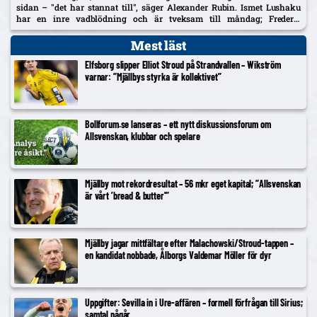
sidan – "det har stannat till", säger Alexander Rubin. Ismet Lushaku
har en inre vadblödning och är tveksam till måndag; Frederic
Nsabiyumva har påbörjat individuella bollpass.
Mest läst
Elfsborg slipper Elliot Stroud på Strandvallen – Wikström
varnar: ”Mjällbys styrka är kollektivet”
Bollforum.se lanseras – ett nytt diskussionsforum om
Allsvenskan, klubbar och spelare
Mjällby mot rekordresultat – 56 mkr eget kapital; ”Allsvenskan
är vårt ’bread & butter'”
Mjällby jagar mittfältare efter Malachowski/Stroud-tappen –
en kandidat nobbade, Ålborgs Valdemar Möller för dyr
Uppgifter: Sevilla in i Ure-affären – formell förfrågan till Sirius;
samtal pågår