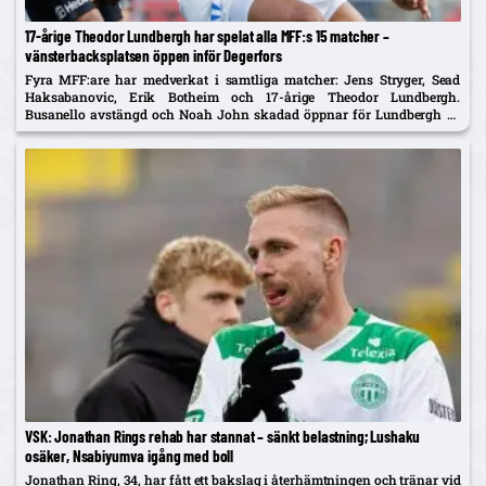
17-årige Theodor Lundbergh har spelat alla MFF:s 15 matcher –
vänsterbacksplatsen öppen inför Degerfors
Fyra MFF:are har medverkat i samtliga matcher: Jens Stryger, Sead
Haksabanovic, Erik Botheim och 17-årige Theodor Lundbergh.
Busanello avstängd och Noah John skadad öppnar för Lundbergh vs
Johan Karlsson om vänsterbacken.
VSK: Jonathan Rings rehab har stannat – sänkt belastning; Lushaku
osäker, Nsabiyumva igång med boll
Jonathan Ring, 34, har fått ett bakslag i återhämtningen och tränar vid