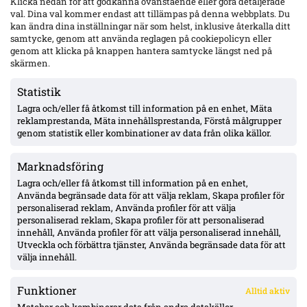
Klicka nedan för att godkänna ovanstående eller göra detaljerade
Mjällby – inhopp i 84:e minuten
val. Dina val kommer endast att tillämpas på denna webbplats. Du
kan ändra dina inställningar när som helst, inklusive återkalla ditt
samtycke, genom att använda reglagen på cookiepolicyn eller
genom att klicka på knappen hantera samtycke längst ned på
17-årige Theodor Lundbergh har spelat alla MFF:s 15 matcher –
skärmen.
vänsterbacksplatsen öppen inför Degerfors
Statistik
Lagra och/eller få åtkomst till information på en enhet, Mäta
VSK: Jonathan Rings rehab har stannat – sänkt belastning;
reklamprestanda, Mäta innehållsprestanda, Förstå målgrupper
Lushaku osäker, Nsabiyumva igång med boll
genom statistik eller kombinationer av data från olika källor.
Marknadsföring
MFF:s vänsterback: Johan Karlsson eller Theodor Lundbergh –
John skadad, Busanello och Kurtulus avstängda; Malte Frejd
Lagra och/eller få åtkomst till information på en enhet,
Pålsson in bredvid Djurić, 17-årige Hidalgo aktuell
Använda begränsade data för att välja reklam, Skapa profiler för
personaliserad reklam, Använda profiler för att välja
personaliserad reklam, Skapa profiler för att personaliserad
Julius Beck öppen för Elfsborg-köp – lån säsongen ut med
innehåll, Använda profiler för att välja personaliserad innehåll,
option, Sturm Graz-kontrakt till 2029
Utveckla och förbättra tjänster, Använda begränsade data för att
välja innehåll.
Funktioner
Alltid aktiv
ÖVERSIKT