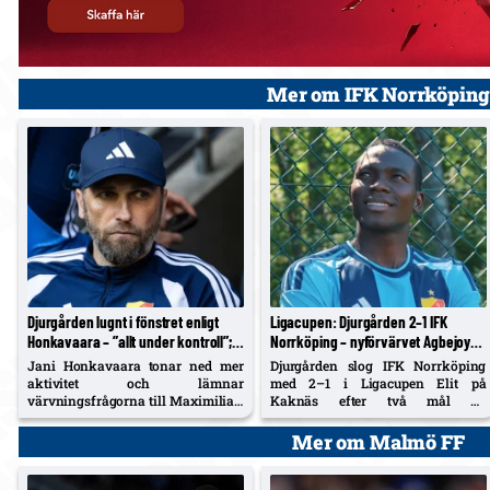
Mer om IFK Norrköping
Djurgården lugnt i fönstret enligt
Ligacupen: Djurgården 2–1 IFK
Honkavaara – ”allt under kontroll”;
Norrköping – nyförvärvet Agbejoye
Tschoumy-Nana nära matchform,
tvåmålsskytt på Kaknäs
Jani Honkavaara tonar ned mer
Djurgården slog IFK Norrköping
Asoro borta ”av en anledning”
aktivitet och lämnar
med 2–1 i Ligacupen Elit på
värvningsfrågorna till Maximilian
Kaknäs efter två mål av
Hahn. Hyllar Filip Manojlovic,
nyförvärvet Angelo Agbejoye i
bekräftar att Daryl Tschoumy-
andra halvlek. IFK:s 19-åring
Mer om Malmö FF
Nana närmar sig – och förklarar
Kylian Seka reducerade sent.
Joel Asoros frånvaro med att han
är borta "av en anledning".