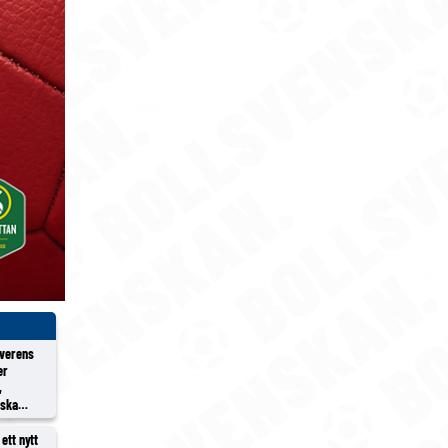
överens
er
,
rska
ett nytt