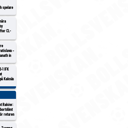
ch spelare
 nära
lby
efter CL-
tre
atislava –
anath in
2–1 IFK
et
 på Kaknäs
ot Raków:
 bortdömt
ör returen
 – Tromsø