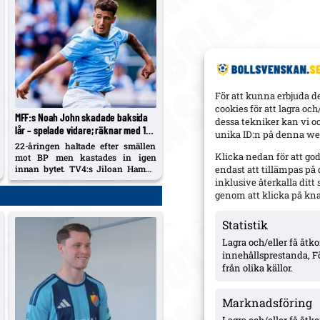
För att kunna erbjuda d
cookies för att lagra oc
MFF:s Noah John skadade baksida
dessa tekniker kan vi o
lår – spelade vidare; räknar med 1–2
unika ID:n på denna web
veckor borta
22-åringen haltade efter smällen
Klicka nedan för att go
mot BP men kastades in igen
innan bytet. TV4:s Jiloan Hamad
endast att tillämpas på
kallade beslutet ”konstigt”, medan
inklusive återkalla dit
Gaute Helstrup beskriver
genom att klicka på kn
rapporterna som försiktigt
positiva.
Statistik
Lagra och/eller få åt
innehållsprestanda, F
från olika källor.
Marknadsföring