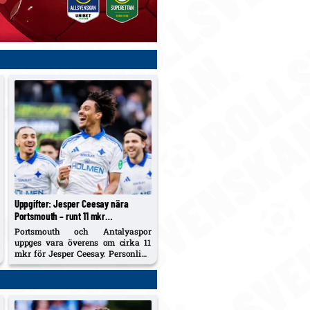
Uppgifter: Jesper Ceesay nära
Portsmouth – runt 11 mkr
överenskommet, betalningsstruktur
Portsmouth och Antalyaspor
återstår
uppges vara överens om cirka 11
mkr för Jesper Ceesay. Personliga
villkoren klara; betalningsplanen
fintrimmas och resa till England
väntas inom ett dygn.