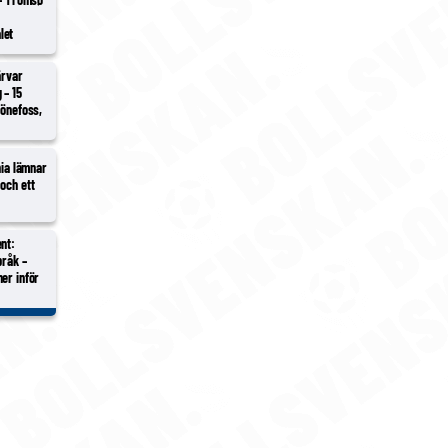
i
let
ärvar
 – 15
Hönefoss,
hia lämnar
och ett
nt:
bråk –
er inför