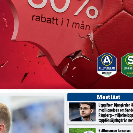
Mest läst
Uppgifter: Djurgården 
med Hønefoss om Sand
Ringberg – miljonbelopp
toppförsäljning från no
tredjeligan
Bollforum.se lanseras – 