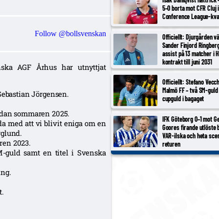
5–0 borta mot CFR Cluj 
Conference League-kva
Follow @bollsvenskan
Officiellt: Djurgården v
Sander Finjord Ringberg
assist på 13 matcher i 
kontrakt till juni 2031
ska AGF Århus har utnyttjat
Officiellt: Stefano Vecc
Malmö FF – två SM-guld 
Sebastian Jörgensen.
cupguld i bagaget
sedan sommaren 2025.
IFK Göteborg 0–1 mot Ge
jda med att vi blivit eniga om en
Goores firande utlöste 
rglund.
VAR-ilska och heta scen
ren 2023.
returen
guld samt en titel i Svenska
ing.
t.