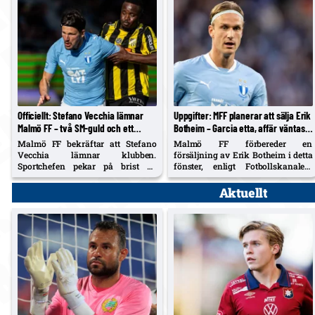
Officiellt: Stefano Vecchia lämnar
Uppgifter: MFF planerar att sälja Erik
Malmö FF – två SM-guld och ett
Botheim – Garcia etta, affär väntas
cupguld i bagaget
före fönsterstängning
Malmö FF bekräftar att Stefano
Malmö FF förbereder en
Vecchia lämnar klubben.
försäljning av Erik Botheim i detta
Sportchefen pekar på brist på
fönster, enligt Fotbollskanalen.
speltid och föryngringsprocessen
Diego Garcia pekas ut som
som skäl. Vecchia var bärande i
förstaval på topp efter
Aktuellt
guldåret 2023 och lämnar med två
junivärvningen.
SM-titlar och ett cupguld.