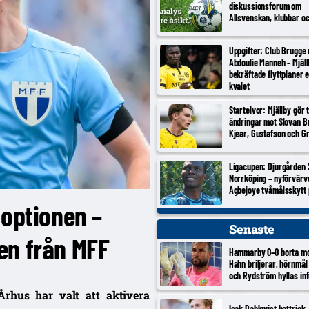
diskussionsforum om
Allsvenskan, klubbar o
Uppgifter: Club Brugge
Abdoulie Manneh – Mjäl
bekräftade flyttplaner 
kvalet
Startelvor: Mjällby gör 
ändringar mot Slovan Br
Kjear, Gustafson och Gr
Ligacupen: Djurgården 
Norrköping – nyförvärv
Agbejoye tvåmålsskytt
poptionen –
Senaste
en från MFF
Hammarby 0–0 borta m
Hahn briljerar, hörnmål
och Rydström hyllas inf
Århus har valt att aktivera
Isak Dahlqvist hattrick