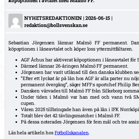
köpoptionen i avtalet med Malmö FF.
NYHETSREDAKTIONEN
|
2026-06-15
|
redaktion@bollsvenskan.se
Sebastian Jörgensen lämnar Malmö FF permanent. Dan
köpoptionen i låneavtalet och köper loss yttermittfältaren.
AGF Århus har aktiverat köpoptionen i låneavtalet för 
Därmed lämnar 26-åringen Malmö FF permanent.
Jörgensen har varit utlånad till den danska klubben 
”Efter ett lyckat år på lån hos AGF är alla parter nu nö
permanent övergång”, säger MFF:s sportchef Philip Be
Dansken värvades till Malmö FF från Silkeborg somma
Under tiden i Malmö var han med och vann två SM-
cupen.
Våren 2025 tillbringade han även på lån i IFK Norrköp
Totalt blev det 42 tävlingsmatcher i Malmö FF.
På dessa noterades Jörgensen för fem mål och tre assis
Läs hela artikeln hos
Fotbollskanalen
.