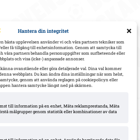
Hantera din integritet
en bästa upplevelsen använder vi och våra partners tekniker som
h/eller få tillgång till enhetsinformation. Genom att samtycka till
ch våra partners behandla personuppgifter som surfbeteende eller
bplats och visa (icke-) anpassade annonser.
dkänna ovanstående eller göra detaljerade val. Dina val kommer
 denna webbplats. Du kan ändra dina inställningar när som helst,
t samtycke, genom att använda reglagen på cookiepolicyn eller
appen hantera samtycke längst ned på skärmen.
komst till information på en enhet, Mäta reklamprestanda, Mäta
örstå målgrupper genom statistik eller kombinationer av data