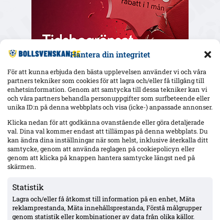
Hantera din integritet
För att kunna erbjuda den bästa upplevelsen använder vi och våra
partners tekniker som cookies för att lagra och/eller få tillgång till
enhetsinformation. Genom att samtycka till dessa tekniker kan vi
och våra partners behandla personuppgifter som surfbeteende eller
Senaste
unika ID:n på denna webbplats och visa (icke-) anpassade annonser.
Elfsborgs 19-årige Ossian Nordvall debuterade borta mot
Klicka nedan för att godkänna ovanstående eller göra detaljerade
Mjällby – inhopp i 84:e minuten
val. Dina val kommer endast att tillämpas på denna webbplats. Du
kan ändra dina inställningar när som helst, inklusive återkalla ditt
samtycke, genom att använda reglagen på cookiepolicyn eller
genom att klicka på knappen hantera samtycke längst ned på
17-årige Theodor Lundbergh har spelat alla MFF:s 15 matcher –
vänsterbacksplatsen öppen inför Degerfors
skärmen.
Statistik
Lagra och/eller få åtkomst till information på en enhet, Mäta
VSK: Jonathan Rings rehab har stannat – sänkt belastning;
Lushaku osäker, Nsabiyumva igång med boll
reklamprestanda, Mäta innehållsprestanda, Förstå målgrupper
genom statistik eller kombinationer av data från olika källor.