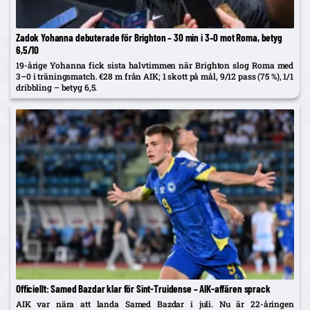
Zadok Yohanna debuterade för Brighton – 30 min i 3–0 mot Roma, betyg
6,5/10
19-årige Yohanna fick sista halvtimmen när Brighton slog Roma med
3–0 i träningsmatch. €28 m från AIK; 1 skott på mål, 9/12 pass (75 %), 1/1
dribbling – betyg 6,5.
Officiellt: Samed Bazdar klar för Sint-Truidense – AIK-affären sprack
AIK var nära att landa Samed Bazdar i juli. Nu är 22-åringen