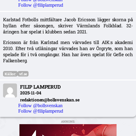
Follow @filiplamperud
Karlstad Fotbolls mittfältare Jacob Ericsson lägger skorna på
hyllan efter säsongen, skriver Värmlands Folkblad. 32-
åringen har spelat i klubben sedan 2021.
Ericsson är från Karlstad men värvades till AIK:s akademi
2010. Efter två utlåningar värvades han av Örgryte, som han
spelade för i två omgångar. Han har även spelat för Gefle och
Falkenberg.
Källor:
vf.se
FILIP LAMPERUD
2025-11-04
redaktionen@bollsvenskan.se
Follow @bollsvenskan
Follow @filiplamperud
ANNONS: