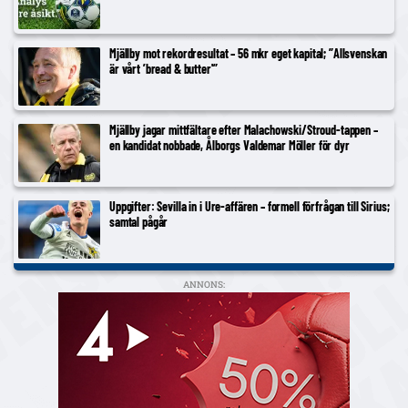
Mjällby mot rekordresultat – 56 mkr eget kapital; ”Allsvenskan
är vårt ’bread & butter'”
Mjällby jagar mittfältare efter Malachowski/Stroud-tappen –
en kandidat nobbade, Ålborgs Valdemar Möller för dyr
Uppgifter: Sevilla in i Ure-affären – formell förfrågan till Sirius;
samtal pågår
ANNONS: