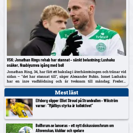
VSK: Jonathan Rings rehab har stannat – sänkt belastning; Lushaku
osäker, Nsabiyumva igång med boll
Jonathan Ring, 34, har fått ett bakslag i återhämtningen och tränar vid
sidan – "det har stannat till", säger Alexander Rubin. Ismet Lushaku
har en inre vadblödning och är tveksam till måndag; Frederic
Nsabiyumva har påbörjat individuella bollpass.
Mest läst
Elfsborg slipper Elliot Stroud på Strandvallen – Wikström
varnar: ”Mjällbys styrka är kollektivet”
Bollforum.se lanseras – ett nytt diskussionsforum om
Allsvenskan, klubbar och spelare