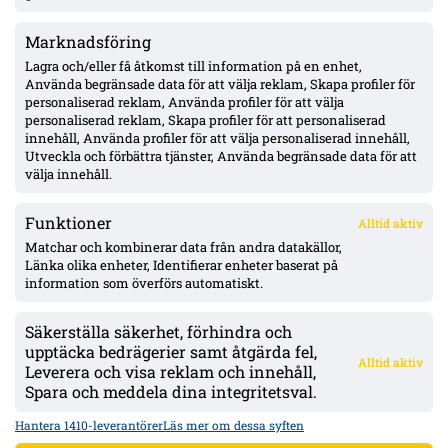
Marknadsföring
MFF:s vänsterback: Johan Karlsson eller Theodor Lundbergh –
John skadad, Busanello och Kurtulus avstängda; Malte Frejd
Lagra och/eller få åtkomst till information på en enhet,
Pålsson in bredvid Djurić, 17-årige Hidalgo aktuell
Använda begränsade data för att välja reklam, Skapa profiler för
personaliserad reklam, Använda profiler för att välja
personaliserad reklam, Skapa profiler för att personaliserad
Julius Beck öppen för Elfsborg-köp – lån säsongen ut med
innehåll, Använda profiler för att välja personaliserad innehåll,
option, Sturm Graz-kontrakt till 2029
Utveckla och förbättra tjänster, Använda begränsade data för att
välja innehåll.
Funktioner
Alltid aktiv
ÖVERSIKT
Matchar och kombinerar data från andra datakällor,
Länka olika enheter, Identifierar enheter baserat på
Nyheter & Reportage
Spelarbetyg
information som överförs automatiskt.
Analyser
RSS
Säkerställa säkerhet, förhindra och
KONTAKT
upptäcka bedrägerier samt åtgärda fel,
Alltid aktiv
kontakt@bollsvenskan.se
Leverera och visa reklam och innehåll,
redaktionen@bollsvenskan.se
Spara och meddela dina integritetsval.
jobb@bollsvenskan.se
X (Twitter)
Hantera 1410-leverantörer
Läs mer om dessa syften
ÖVRIGT