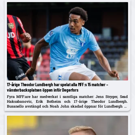
17-årige Theodor Lundbergh har spelat alla MFF:s 15 matcher –
vänsterbacksplatsen öppen inför Degerfors
Fyra MFF:are har medverkat i samtliga matcher: Jens Stryger, Sead
Haksabanovic, Erik Botheim och 17-årige Theodor Lundbergh.
Busanello avstängd och Noah John skadad öppnar för Lundbergh vs
Johan Karlsson om vänsterbacken.