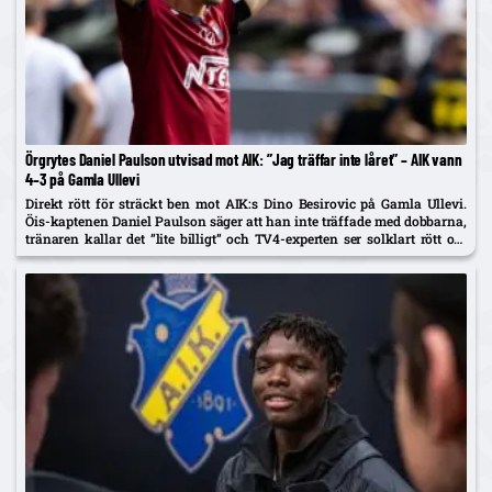
Örgrytes Daniel Paulson utvisad mot AIK: ”Jag träffar inte låret” – AIK vann
4–3 på Gamla Ullevi
Direkt rött för sträckt ben mot AIK:s Dino Besirovic på Gamla Ullevi.
Öis-kaptenen Daniel Paulson säger att han inte träffade med dobbarna,
tränaren kallar det ”lite billigt” och TV4-experten ser solklart rött om
det var träff.