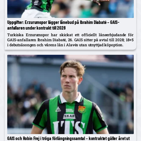
Uppgifter: Erzurumspor lägger lånebud på Ibrahim Diabaté – GAIS-
anfallaren under kontrakt till 2028
Turkiska Erzurumspor har skickat ett officiellt låneerbjudande för
GAIS-anfallaren Ibrahim Diabaté, 26. GAIS sitter på avtal till 2028; 18+5
i debutsäsongen och vårens lån i Alavés utan utnyttjad köpoption.
GAIS och Robin Frej i tröga förlängningssamtal – kontraktet gäller året ut