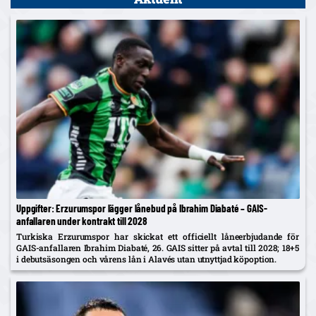
Uppgifter: Erzurumspor lägger lånebud på Ibrahim Diabaté – GAIS-
anfallaren under kontrakt till 2028
Turkiska Erzurumspor har skickat ett officiellt låneerbjudande för
GAIS-anfallaren Ibrahim Diabaté, 26. GAIS sitter på avtal till 2028; 18+5
i debutsäsongen och vårens lån i Alavés utan utnyttjad köpoption.