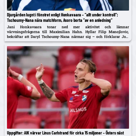
Djurgården lugnt i fönstret enligt Honkavaara – ”allt under kontroll”;
Tschoumy-Nana nära matchform, Asoro borta ”av en anledning”
Jani Honkavaara tonar ned mer aktivitet och lämnar
värvningsfrågorna till Maximilian Hahn. Hyllar Filip Manojlovic,
bekräftar att Daryl Tschoumy-Nana närmar sig – och förklarar Joel
Asoros frånvaro med att han är borta "av en anledning".
Uppgifter: AIK värvar Linus Carlstrand för cirka 15 miljoner – Östers näst