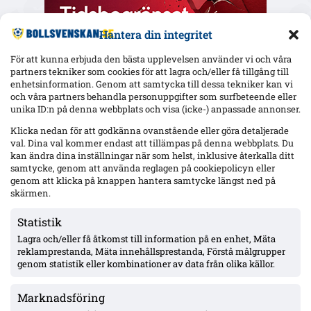
Hantera din integritet
För att kunna erbjuda den bästa upplevelsen använder vi och våra
partners tekniker som cookies för att lagra och/eller få tillgång till
enhetsinformation. Genom att samtycka till dessa tekniker kan vi
och våra partners behandla personuppgifter som surfbeteende eller
Senaste
unika ID:n på denna webbplats och visa (icke-) anpassade annonser.
Uppgifter: Erzurumspor lägger lånebud på Ibrahim Diabaté –
Klicka nedan för att godkänna ovanstående eller göra detaljerade
GAIS-anfallaren under kontrakt till 2028
val. Dina val kommer endast att tillämpas på denna webbplats. Du
kan ändra dina inställningar när som helst, inklusive återkalla ditt
samtycke, genom att använda reglagen på cookiepolicyn eller
genom att klicka på knappen hantera samtycke längst ned på
Raków vill värva Djuric – MFF-mittbacken nobbar sommarflytt:
”Jag stortrivs sedan den nya tränaren kom in”
skärmen.
Statistik
Lagra och/eller få åtkomst till information på en enhet, Mäta
Uppgifter: Hull City har hört sig för om Nathaniel Adjei –
villkoren begärda, tidigt skede
reklamprestanda, Mäta innehållsprestanda, Förstå målgrupper
genom statistik eller kombinationer av data från olika källor.
Marknadsföring
Officiellt: Kalmar FF lånar ut Abdi Sabriye till FF Jaro –
säsongen ut