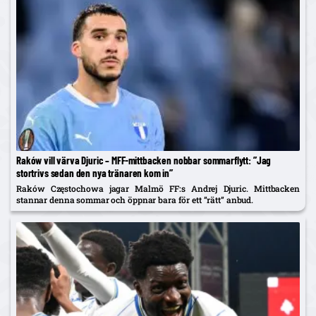
Raków vill värva Djuric – MFF-mittbacken nobbar sommarflytt: ”Jag
stortrivs sedan den nya tränaren kom in”
Raków Częstochowa jagar Malmö FF:s Andrej Djuric. Mittbacken
stannar denna sommar och öppnar bara för ett ”rätt” anbud.