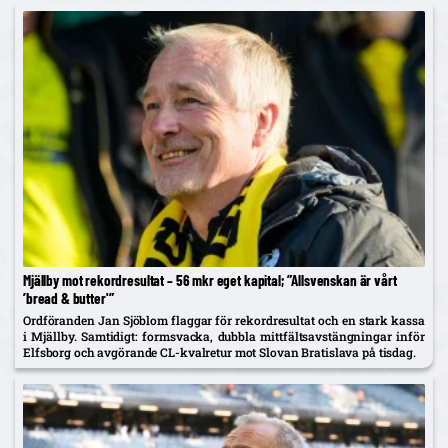
Mjällby mot rekordresultat – 56 mkr eget kapital; ”Allsvenskan är vårt
’bread & butter'”
Ordföranden Jan Sjöblom flaggar för rekordresultat och en stark kassa
i Mjällby. Samtidigt: formsvacka, dubbla mittfältsavstängningar inför
Elfsborg och avgörande CL-kvalretur mot Slovan Bratislava på tisdag.