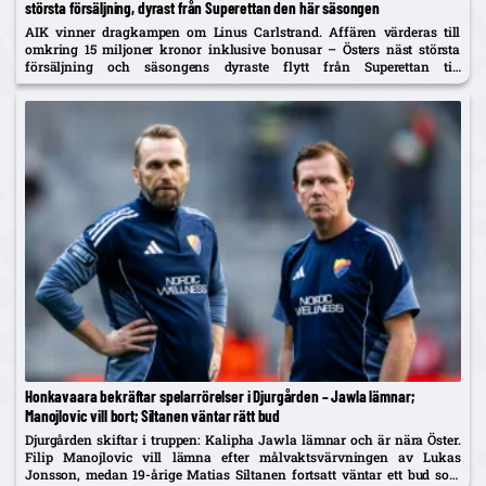
största försäljning, dyrast från Superettan den här säsongen
AIK vinner dragkampen om Linus Carlstrand. Affären värderas till
omkring 15 miljoner kronor inklusive bonusar – Östers näst största
försäljning och säsongens dyraste flytt från Superettan till
Allsvenskan, enligt Expressen.
Honkavaara bekräftar spelarrörelser i Djurgården – Jawla lämnar;
Manojlovic vill bort; Siltanen väntar rätt bud
Djurgården skiftar i truppen: Kalipha Jawla lämnar och är nära Öster.
Filip Manojlovic vill lämna efter målvaktsvärvningen av Lukas
Jonsson, medan 19-årige Matias Siltanen fortsatt väntar ett bud som