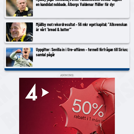
en kandidat nobbade, Ålborgs Valdemar Möller för dyr
Mjällby mot rekordresultat – 56 mkr eget kapital; ”Allsvenskan
är vårt ’bread & butter'”
Uppgifter: Sevilla in i Ure-affären – formell förfrågan till Sirius;
samtal pågår
ANNONS: