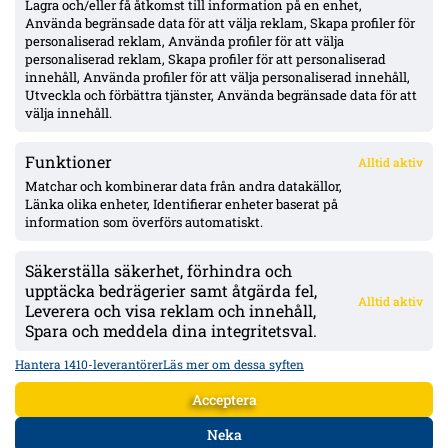
Lagra och/eller få åtkomst till information på en enhet,
Använda begränsade data för att välja reklam, Skapa profiler för
personaliserad reklam, Använda profiler för att välja
personaliserad reklam, Skapa profiler för att personaliserad
Officiellt: Degerfors värvar Karim Boutera – kontrakt till
innehåll, Använda profiler för att välja personaliserad innehåll,
sommaren 2030, spelklar mot Malmö
Utveckla och förbättra tjänster, Använda begränsade data för att
välja innehåll.
Funktioner
Alltid aktiv
ÖVERSIKT
Matchar och kombinerar data från andra datakällor,
Länka olika enheter, Identifierar enheter baserat på
Nyheter & Reportage
Spelarbetyg
information som överförs automatiskt.
Analyser
RSS
Säkerställa säkerhet, förhindra och
KONTAKT
upptäcka bedrägerier samt åtgärda fel,
Alltid aktiv
kontakt@bollsvenskan.se
Leverera och visa reklam och innehåll,
redaktionen@bollsvenskan.se
Spara och meddela dina integritetsval.
jobb@bollsvenskan.se
X (Twitter)
Hantera 1410-leverantörer
Läs mer om dessa syften
ÖVRIGT
Acceptera
Om Bollsvenskan
Annonsera
Neka
VILLKOR & POLICIES