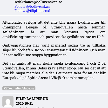
redaktionen@bollsvenskan.se
Follow @bollsvenskan
Follow @filiplamperud
Aftonbladet avslöjar att det inte blir några kvalmatcher till
Champions League på Strandvallen nästa sommar.
Anledningen är att man kommer bygga om
omklädningsrummet och provisoriska godkänns inte av Uefa.
Ombyggnationen har varit planerad sedan tre år tillbaka,
säger klubbchefen Jacob Lennartsson till tidningen. Och man
lär sannolikt inte stoppa byggnationen.
Det var tänkt att man skulle spela kvalomgång 1 och 2 på
Strandvallen, innan Uefas krav sätter stopp. Nu ser det ut att
inte bli några matcher alls där. Det mesta talar för att det blir
Europakval på Spiris Arena i Växjö, Östers hemmaplan.
Källor:
aftonbladet.se
FILIP LAMPERUD
2025-10-21