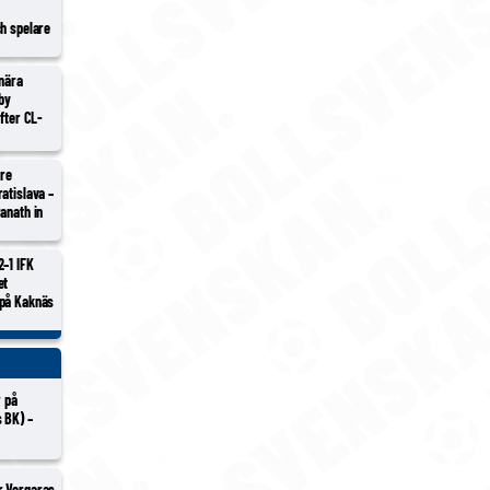
ch spelare
 nära
lby
efter CL-
tre
atislava –
anath in
2–1 IFK
et
 på Kaknäs
r på
 BK) –
r Vergaras