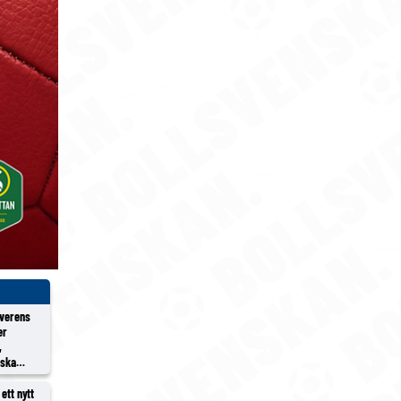
överens
er
,
rska
ett nytt