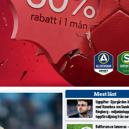
Mest läst
Uppgifter: Djurgården 
med Hønefoss om Sand
Ringberg – miljonbelopp
toppförsäljning från no
tredjeligan
Bollforum.se lanseras – 