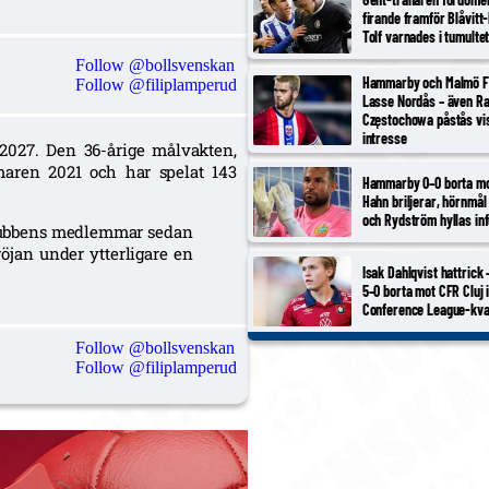
firande framför Blåvitt
Tolf varnades i tumulte
Follow @bollsvenskan
Hammarby och Malmö F
Follow @filiplamperud
Lasse Nordås – även R
Częstochowa påstås vi
intresse
 2027. Den 36-årige målvakten,
aren 2021 och har spelat 143
Hammarby 0–0 borta m
Hahn briljerar, hörnmål
och Rydström hyllas inf
v klubbens medlemmar sedan
röjan under ytterligare en
Isak Dahlqvist hattrick
5–0 borta mot CFR Cluj 
Conference League-kva
Follow @bollsvenskan
Follow @filiplamperud