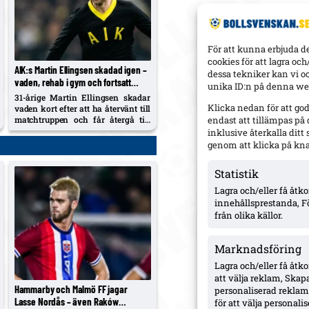
För att kunna erbjuda d
cookies för att lagra oc
AIK:s Martin Ellingsen skadad igen –
dessa tekniker kan vi o
vaden, rehab i gym och fortsatt
unika ID:n på denna web
väntan på allsvensk debut
31-årige Martin Ellingsen skadar
Klicka nedan för att go
vaden kort efter att ha återvänt till
matchtruppen och får återgå till
endast att tillämpas på
gym-rehab. Han har ännu inte
inklusive återkalla dit
spelat för AIK sedan cupskadan
genom att klicka på kn
mot Kalmar FF, och klubben dras
med en lång skadelista som nu
Statistik
också utreds...
Lagra och/eller få åt
innehållsprestanda, F
från olika källor.
Marknadsföring
Lagra och/eller få åtk
att välja reklam, Skapa
Hammarby och Malmö FF jagar
personaliserad reklam,
Lasse Nordås – även Raków
för att välja personal