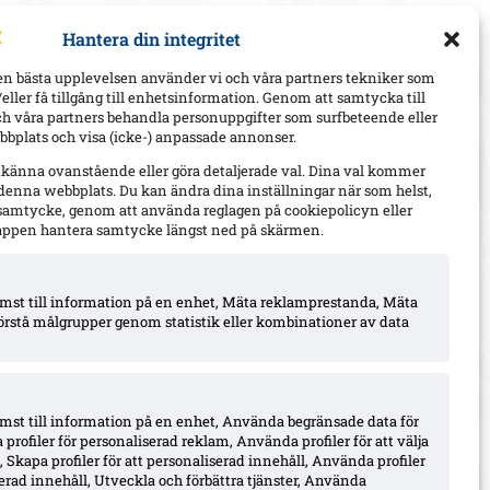
Hantera din integritet
en bästa upplevelsen använder vi och våra partners tekniker som
h/eller få tillgång till enhetsinformation. Genom att samtycka till
ch våra partners behandla personuppgifter som surfbeteende eller
bplats och visa (icke-) anpassade annonser.
dkänna ovanstående eller göra detaljerade val. Dina val kommer
 denna webbplats. Du kan ändra dina inställningar när som helst,
t samtycke, genom att använda reglagen på cookiepolicyn eller
appen hantera samtycke längst ned på skärmen.
komst till information på en enhet, Mäta reklamprestanda, Mäta
örstå målgrupper genom statistik eller kombinationer av data
omst till information på en enhet, Använda begränsade data för
 profiler för personaliserad reklam, Använda profiler för att välja
 Skapa profiler för att personaliserad innehåll, Använda profiler
iserad innehåll, Utveckla och förbättra tjänster, Använda