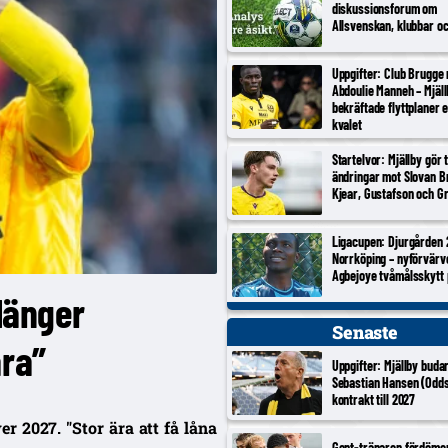
diskussionsforum om
Allsvenskan, klubbar o
Uppgifter: Club Brugge
Abdoulie Manneh – Mjäl
bekräftade flyttplaner 
kvalet
Startelvor: Mjällby gör 
ändringar mot Slovan Br
Kjear, Gustafson och Gr
Ligacupen: Djurgården 
Norrköping – nyförvärv
Agbejoye tvåmålsskytt
rlänger
Senaste
ära”
Uppgifter: Mjällby buda
Sebastian Hansen (Odds
kontrakt till 2027
r 2027. "Stor ära att få låna
Gent-tränaren fördöme