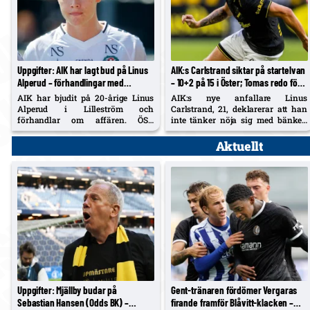
Uppgifter: AIK har lagt bud på Linus
AIK:s Carlstrand siktar på startelvan
Alperud – förhandlingar med
– 10+2 på 15 i Öster; Tomas redo för
Lilleström; ÖSK har 20 %
lördag
AIK har bjudit på 20-årige Linus
AIK:s nye anfallare Linus
vidareförsäljning
Alperud i Lilleström och
Carlstrand, 21, deklarerar att han
förhandlar om affären. ÖSK
inte tänker nöja sig med bänken
säkrade 20 % vidareförsäljning vid
efter debuten mot Örgryte.
fjolårets flytt (cirka 5–6 Mkr) och
Samtidigt säger 29-årige
Aktuellt
får del av en eventuell övergång.
mittbacken Diogo Tomas att han är
redo att spela på lördag.
Uppgifter: Mjällby budar på
Gent-tränaren fördömer Vergaras
Sebastian Hansen (Odds BK) –
firande framför Blåvitt-klacken –