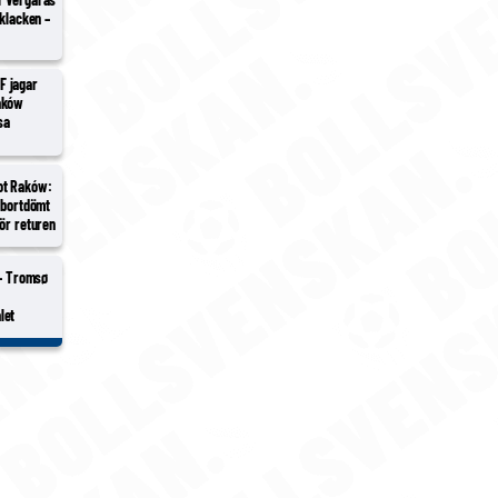
-klacken –
t
F jagar
aków
sa
ot Raków:
 bortdömt
ör returen
 – Tromsø
i
let