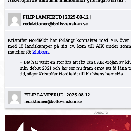
AIK-tröjan av klubbens medlemmar ytterligare en tid".
FILIP LAMPERUD
|
2025-08-12
|
redaktionen@bollsvenskan.se
Kristoffer Nordfeldt har förlängt kontraktet med AIK över
med 18 landskamper på sitt cv, kom till AIK under somm
matcher för
klubben
.
– Det har varit en stor ära att fått låna AIK-tröjan a
min debut 2021 och jag ser nu fram emot att få låna t
tid, säger Kristoffer Nordfeldt till klubbens hemsida.
FILIP LAMPERUD
|
2025-08-12
|
redaktionen@bollsvenskan.se
ANNONS: